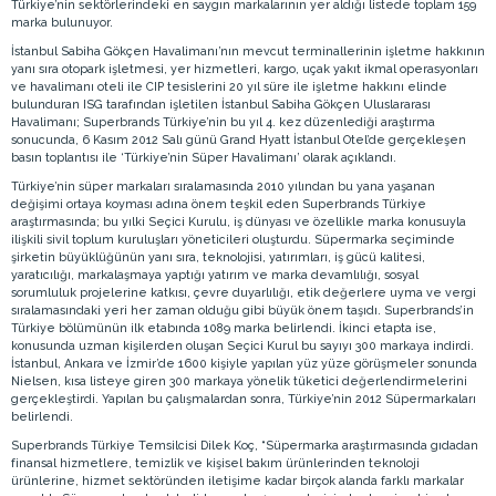
Türkiye’nin sektörlerindeki en saygın markalarının yer aldığı listede toplam 159
marka bulunuyor.
İstanbul Sabiha Gökçen Havalimanı’nın mevcut terminallerinin işletme hakkının
yanı sıra otopark işletmesi, yer hizmetleri, kargo, uçak yakıt ikmal operasyonları
ve havalimanı oteli ile CIP tesislerini 20 yıl süre ile işletme hakkını elinde
bulunduran ISG tarafından işletilen İstanbul Sabiha Gökçen Uluslararası
Havalimanı; Superbrands Türkiye’nin bu yıl 4. kez düzenlediği araştırma
sonucunda, 6 Kasım 2012 Salı günü Grand Hyatt İstanbul Otel’de gerçekleşen
basın toplantısı ile ‘Türkiye’nin Süper Havalimanı’ olarak açıklandı.
Türkiye’nin süper markaları sıralamasında 2010 yılından bu yana yaşanan
değişimi ortaya koyması adına önem teşkil eden Superbrands Türkiye
araştırmasında; bu yılki Seçici Kurulu, iş dünyası ve özellikle marka konusuyla
ilişkili sivil toplum kuruluşları yöneticileri oluşturdu. Süpermarka seçiminde
şirketin büyüklüğünün yanı sıra, teknolojisi, yatırımları, iş gücü kalitesi,
yaratıcılığı, markalaşmaya yaptığı yatırım ve marka devamlılığı, sosyal
sorumluluk projelerine katkısı, çevre duyarlılığı, etik değerlere uyma ve vergi
sıralamasındaki yeri her zaman olduğu gibi büyük önem taşıdı. Superbrands’in
Türkiye bölümünün ilk etabında 1089 marka belirlendi. İkinci etapta ise,
konusunda uzman kişilerden oluşan Seçici Kurul bu sayıyı 300 markaya indirdi.
İstanbul, Ankara ve İzmir’de 1600 kişiyle yapılan yüz yüze görüşmeler sonunda
Nielsen, kısa listeye giren 300 markaya yönelik tüketici değerlendirmelerini
gerçekleştirdi. Yapılan bu çalışmalardan sonra, Türkiye’nin 2012 Süpermarkaları
belirlendi.
Superbrands Türkiye Temsilcisi Dilek Koç, “Süpermarka araştırmasında gıdadan
finansal hizmetlere, temizlik ve kişisel bakım ürünlerinden teknoloji
ürünlerine, hizmet sektöründen iletişime kadar birçok alanda farklı markalar