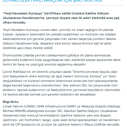
DUYARLI ELEKTRİKLİ ARAÇLAR İÇİN ŞARJ NOKTASI…
“Yeşil Havaalanı Kuruluşu” Sertifikası sahibi İstanbul Sabiha Gökçen
Uluslararası Havalimanı’na, çevreye duyarlı olan iki adet elektrikli araç şarj
cihazı konuldu.
Yeşil Havaalanı Kuruluşu unvanı alan, çevreyi ve insan sağlığını ön planda
tutarak, zararların sistematik bir şekilde azaltılması ve mümkün ise ortadan
kaldırılabilmesi için gerekli çalışmaları her zaman başarıyla yürüten Sabiha
Gökçen Havalimanı’nda, otoparkın eksi birinci katına (kırmızı kat) iki adet
elektrikli şarj cihazı monte edildi.
Önümüzdeki yıllarda çevreci yaklaşımların gittikçe ön plana alınmasıyla,
gelecekte kullanımı hızla yaygınlaşacak olan elektrikli araçlar sayesinde daha
temiz bir hava ve yeşil güç enerjisi sağlanmış olacaktır.
Çevre Politikası’nın en önemli unsurları olarak “Önemli çevresel boyutu olan
tüm faaliyetlerin etkin kontrolü ile ilgili riskleri minimize etmeyi” ve “iklim
değişiklikleri ve küresel ısınmanın önlenmesi amacıyla tüm operasyonlarda
doğal kaynak tasarrufunu özendirmeyi” ilke edinen ISG, bu çerçevede tüm
atıklarını, kaynak kullanımını ve faaliyetlerinin çevresel boyutlarını izlemekte
ve kontrol altında tutmak için gerekli tedbirleri de almaktadır.
Bilgi Notu:
Limak Yatırım (LİMAK), GMR Infrastructure (GMR) ve Malaysia Airports Holdings
Berhad (MAHB) ortaklığında kurulan ISG, İstanbul Sabiha Gökçen Uluslararası
Havalimanı’nda mevcut terminallerin işletme hakkının yanı sıra otopark
işletmesi, yer hizmetleri, kargo, uçak yakıt ikmal operasyonları ve havalimanı
oteli ile CIP tesislerini 20 yıl süre ile işletme hakkını 1 Mayıs 2008’de devraldı.