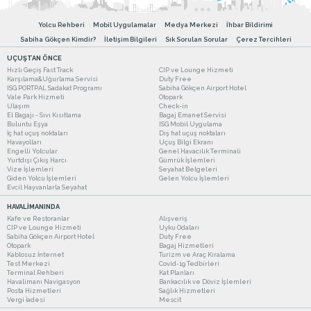
Yolcu Rehberi
Mobil Uygulamalar
Medya Merkezi
İhbar Bildirimi
Sabiha Gökçen Kimdir?
İletişim Bilgileri
Sık Sorulan Sorular
Çerez Tercihleri
UÇUŞTAN ÖNCE
Hızlı Geçiş Fast Track
CIP ve Lounge Hizmeti
Karşılama&Uğurlama Servisi
Duty Free
ISG PORTPAL Sadakat Programı
Sabiha Gökçen Airport Hotel
Vale Park Hizmeti
Otopark
Ulaşım
Check-in
El Bagajı - Sıvı Kısıtlama
Bagaj Emanet Servisi
Buluntu Eşya
ISG Mobil Uygulama
İç hat uçuş noktaları
Dış hat uçuş noktaları
Havayolları
Uçuş Bilgi Ekranı
Engelli Yolcular
Genel Havacılık Terminali
Yurtdışı Çıkış Harcı
Gümrük İşlemleri
Vize İşlemleri
Seyahat Belgeleri
Giden Yolcu İşlemleri
Gelen Yolcu İşlemleri
Evcil Hayvanlarla Seyahat
HAVALİMANINDA
Kafe ve Restoranlar
Alışveriş
CIP ve Lounge Hizmeti
Uyku Odaları
Sabiha Gökçen Airport Hotel
Duty Free
Otopark
Bagaj Hizmetleri
Kablosuz İnternet
Turizm ve Araç Kiralama
Test Merkezi
Covid-19 Tedbirleri
Terminal Rehberi
Kat Planları
Havalimanı Navigasyon
Bankacılık ve Döviz İşlemleri
Posta Hizmetleri
Sağlık Hizmetleri
Vergi İadesi
Mescit