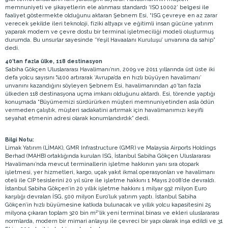
memnuniyeti ve şikayetlerin ele alınması standardı ‘ISO 10002’ belgesi ile
faaliyet göstermekte olduğunu aktaran Şebnem Esi, “ISG çevreye en az zarar
verecek şekilde ileri teknoloji, fiziki altyapı ve eğitimli insan gücüne yatırım
yaparak modern ve çevre dostu bir terminal işletmeciliği modeli oluşturmuş
durumda. Bu unsurlar sayesinde ‘Yeşil Havaalanı Kuruluşu’ unvanına da sahip”
dedi.
40’tan fazla ülke, 118 destinasyon
Sabiha Gökçen Uluslararası Havalimanı’nın, 2009 ve 2011 yıllarında üst üste iki
defa yolcu sayısını %100 artırarak ‘Avrupa’da en hızlı büyüyen havalimanı’
unvanını kazandığını söyleyen Şebnem Esi, havalimanından 40’tan fazla
ülkeden 118 destinasyona uçma imkanı olduğunu aktardı. Esi, törende yaptığı
konuşmada “Büyümemizi sürdürürken müşteri memnuniyetinden asla ödün
vermeden çalıştık, müşteri sadakatini artırmak için havalimanımızı keyifli
seyahat etmenin adresi olarak konumlandırdık” dedi.
Bilgi Notu:
Limak Yatırım (LİMAK), GMR Infrastructure (GMR) ve Malaysia Airports Holdings
Berhad (MAHB) ortaklığında kurulan ISG, İstanbul Sabiha Gökçen Uluslararası
Havalimanı’nda mevcut terminallerin işletme hakkının yanı sıra otopark
işletmesi, yer hizmetleri, kargo, uçak yakıt ikmal operasyonları ve havalimanı
oteli ile CIP tesislerini 20 yıl süre ile işletme hakkını 1 Mayıs 2008’de devraldı.
İstanbul Sabiha Gökçen’in 20 yıllık işletme hakkını 1 milyar 932 milyon Euro
karşılığı devralan İSG, 500 milyon Euro’luk yatırım yaptı. İstanbul Sabiha
Gökçen’in hızlı büyümesine katkıda bulunacak ve yıllık yolcu kapasitesini 25
milyona çıkaran toplam 320 bin m²’lik yeni terminal binası ve ekleri uluslararası
normlarda, modern bir mimari anlayışı ile çevreci bir yapı olarak inşa edildi ve 31