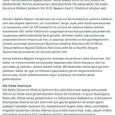
İSG’yi ‘Dünya Kaliteye Bağlılık Ödülü’ (World Quality Commitment Award) ile
ödüllendirildi. Paris’te düzenlenen ödül töreninde ISG adına ödülü ISG Kalite
Güvence Müdürü Şebnem Esi, B.I.D. Başkanı Jose E. Prieto’nun elinden aldı.
İstanbul Sabiha Gökçen Havalimanı’nın mevcut terminallerinin işletme hakkının
yanı sıra otopark işletmesi, yer hizmetleri, kargo, uçak yakıt ikmal operasyonları
ve havalimanı oteli ile CIP tesislerini 20 yıl süre ile işletme hakkını elinde
bulunduran ISG, kalite kültürünün yaygınlaştırılması konusundaki çalışmalarıyla
uluslararası platformda ödüle layık görüldü. Şirketleri kalite yolculuklarında
cesaretlendirme misyonuyla her yıl Japonya, Amerika ve Avrupa bölgelerine
yönelik yarışmalar düzenleyen Business Initiative Directions (B.I.D) İSG’ye
‘Dünya Kaliteye Bağlılık Ödülü’nü Paris Concorde de la Fayette Kongre
Salonu’nda düzenlenen bir törenle takdim etti.
Dünya Kaliteye Bağlılık Kongresi’nin ardından düzenlenen ödül töreninde, ISG
kalite ve mükemmellik konusundaki başarılarından ötürü dünyanın dört bir
yanındaki 54 ülkeden şirkete takdim edildi. BID tarafından ödüle layık görülen
şirketler; kalite ile ilgili yürüttükleri çalışmaların genel değerlendirmesi
sonucunda; kendi sektörlerindeki diğer şirketlere rol modeli olarak
gösteriliyorlar.
ISG ödüle doymuyor
ISG Kalite Güvence Müdürü Şebnem Esi, ödül töreninde yaptığı konuşmada
ISG’nin bu ödüle layık görülmesinden büyük bir mutluluk ve gurur duyduğunu
ifade etti. ISG’de süreç geliştirmeye ve iyileştirmeye odaklanmış, iş dünyasının
liderliğinde önemli bir yer edinmek için gayret gösteren bir ekibin görev
yaptığını hatırlatan Şebnem Esi, havalimanının bugün elde ettiği verimlilikte
engelsiz havalimanı olması, rötarsız uçuş imkanı bulunması, kolay ulaşım imkanı
gibi temel unsurların fark yarattığını söyledi. Havalimanının müşteri