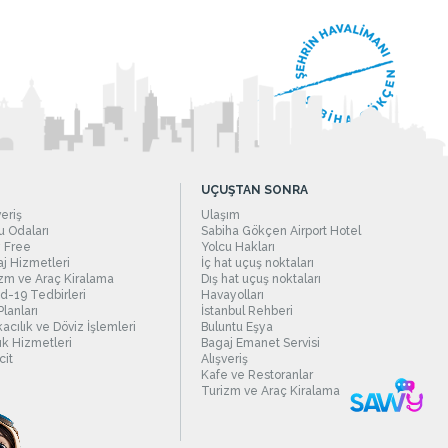
UÇUŞTAN SONRA
veriş
Ulaşım
 Odaları
Sabiha Gökçen Airport Hotel
 Free
Yolcu Hakları
j Hizmetleri
İç hat uçuş noktaları
zm ve Araç Kiralama
Dış hat uçuş noktaları
d-19 Tedbirleri
Havayolları
Planları
İstanbul Rehberi
acılık ve Döviz İşlemleri
Buluntu Eşya
ık Hizmetleri
Bagaj Emanet Servisi
it
Alışveriş
Kafe ve Restoranlar
Turizm ve Araç Kiralama