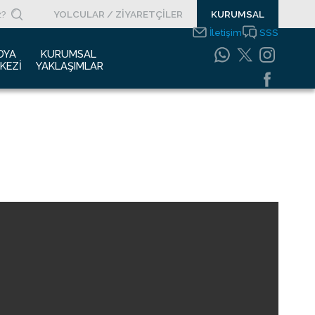
YOLCULAR / ZİYARETÇİLER
KURUMSAL
İletişim
SSS
DYA 
KURUMSAL 
KEZI
YAKLAŞIMLAR
asın Bültenleri
Entegre Yönetim
Sistemleri Politikamız
asın Kupürleri
Emniyet Yönetim
ogolar
Sistemi
otoğraf Galerisi
Gıda Güvenliği
Politikası
urumsal Filmler
Bilgi Güvenliği
uyurular
Politikası
Bilgi Toplumu
Hizmetleri
Enerji Yönetim Sistemi
Politikası