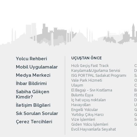
Yolcu Rehberi
UÇUŞTAN ÖNCE
Hızlı Geçiş Fast Track
C
Mobil Uygulamalar
Karşılama&Uğurlama Servisi
D
Medya Merkezi
ISG PORTPAL Sadakat Programı
S
Vale Park Hizmeti
O
İhbar Bildirimi
Ulaşım
C
El Bagajı - Sıvı Kısıtlama
B
Sabiha Gökçen
Buluntu Eşya
I
Kimdir?
İç hat uçuş noktaları
D
İletişim Bilgileri
Havayolları
U
Engelli Yolcular
G
Sık Sorulan Sorular
Yurtdışı Çıkış Harcı
G
Vize İşlemleri
S
Çerez Tercihleri
Giden Yolcu İşlemleri
G
Evcil Hayvanlarla Seyahat