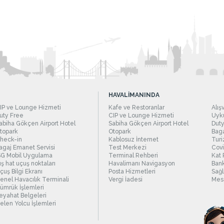
HAVALİMANINDA
IP ve Lounge Hizmeti
Kafe ve Restoranlar
Alış
uty Free
CIP ve Lounge Hizmeti
Uyku
abiha Gökçen Airport Hotel
Sabiha Gökçen Airport Hotel
Duty
topark
Otopark
Baga
heck-in
Kablosuz İnternet
Turi
agaj Emanet Servisi
Test Merkezi
Covi
SG Mobil Uygulama
Terminal Rehberi
Kat 
ış hat uçuş noktaları
Havalimanı Navigasyon
Bank
çuş Bilgi Ekranı
Posta Hizmetleri
Sağl
enel Havacılık Terminali
Vergi İadesi
Mesc
ümrük İşlemleri
eyahat Belgeleri
elen Yolcu İşlemleri