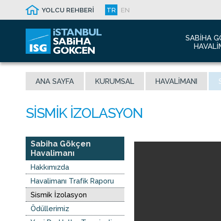
YOLCU REHBERİ
TR
EN
SABIHA G
HAVALI
Hakkım
ANA SAYFA
KURUMSAL
HAVALIMANI
Havalim
Sismik 
Ödüller
Yeni Dı
İletişim
Sabiha Gökçen
Havalimanı
Sabiha 
Hakkımızda
Malaysi
Havalimanı Trafik Raporu
Sismik İzolasyon
Ödüllerimiz