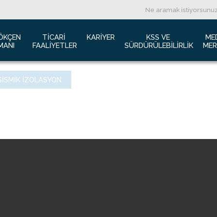
ÖKÇEN 
TICARI 
KARIYER
KSS VE 
ME
MANI
FAALIYETLER
SÜRDÜRÜLEBILIRLIK
MER
ızda
Havacılık Pazarlama
İş başvurusu
Yeşil Havaalanı Projesi
B
SISMIK İZOLASYON
anı Trafik Raporu
Reklam Fırsatları
İnsan Kaynakları Politikası
Engelsiz Havaalanı
B
İzolasyon
Film ve Fotoğraf Çekimi
Sürdürülebilirlik
L
imiz
Kiralık Alanlar
F
ş Hatlar Terminali Projesi
Kargo Hizmetleri
K
 Bilgileri
Konferans Salonu
D
Gökçen Kimdir?
İhale Duyuruları
a Airports Holdings Berhad