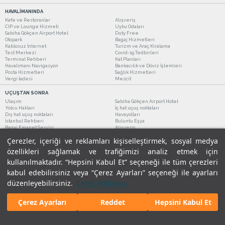
HAVALİMANINDA
Kafe ve Restoranlar
Alışveriş
CIP ve Lounge Hizmeti
Uyku Odaları
Sabiha Gökçen Airport Hotel
Duty Free
Otopark
Bagaj Hizmetleri
Kablosuz İnternet
Turizm ve Araç Kiralama
Test Merkezi
Covid-19 Tedbirleri
Terminal Rehberi
Kat Planları
Havalimanı Navigasyon
Bankacılık ve Döviz İşlemleri
Posta Hizmetleri
Sağlık Hizmetleri
Vergi İadesi
Mescit
UÇUŞTAN SONRA
Ulaşım
Sabiha Gökçen Airport Hotel
Yolcu Hakları
İç hat uçuş noktaları
Dış hat uçuş noktaları
Havayolları
İstanbul Rehberi
Buluntu Eşya
Bagaj Emanet Servisi
Alışveriş
Kafe ve Restoranlar
Turizm ve Araç Kiralama
Çerezler, içeriği ve reklamları kişiselleştirmek, sosyal medya
özellikleri sağlamak ve trafiğimizi analiz etmek için
kullanılmaktadır. “Hepsini Kabul Et” seçeneği ile tüm çerezleri
kabul edebilirsiniz veya “Çerez Ayarları” seçeneği ile ayarları
düzenleyebilirsiniz.
Çerez Politikası
Çerez Ayarları
Reddet
Hepsini Kabul Et
Yasal Uyarılar
|
Çerez Politikamız
|
Gizlilik Taahhüdümüz
|
Kişisel Verilerin Korunması