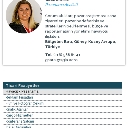
Pazarlama Analisti
Sorumlulukları; pazar araştırması, saha
ziyaretleri, pazar hedeflerinin ve
stratejilerin belirlenmesi, bütçe ve
raporlamaların yönetimi, havayolu
ilişkileri.
Bölgeler: Batı, Güney, Kuzey Avrupa,
Türkiye
Tel:
(216) 588 81 41
gsaral@sgia.aero
Ticari Faaliyetler
Havacılık Pazarlama
Reklam Fırsatları
Film ve Fotoğraf Çekimi
Kiralık Alanlar
Kargo Hizmetleri
Konferans Salonu
İhale Duyuruları