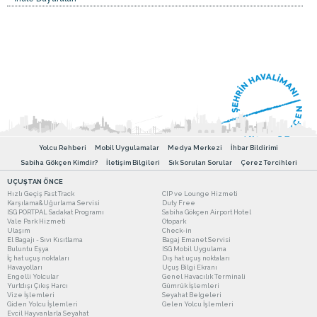
Yolcu Rehberi
Mobil Uygulamalar
Medya Merkezi
İhbar Bildirimi
Sabiha Gökçen Kimdir?
İletişim Bilgileri
Sık Sorulan Sorular
Çerez Tercihleri
UÇUŞTAN ÖNCE
Hızlı Geçiş Fast Track
CIP ve Lounge Hizmeti
Karşılama&Uğurlama Servisi
Duty Free
ISG PORTPAL Sadakat Programı
Sabiha Gökçen Airport Hotel
Vale Park Hizmeti
Otopark
Ulaşım
Check-in
El Bagajı - Sıvı Kısıtlama
Bagaj Emanet Servisi
Buluntu Eşya
ISG Mobil Uygulama
İç hat uçuş noktaları
Dış hat uçuş noktaları
Havayolları
Uçuş Bilgi Ekranı
Engelli Yolcular
Genel Havacılık Terminali
Yurtdışı Çıkış Harcı
Gümrük İşlemleri
Vize İşlemleri
Seyahat Belgeleri
Giden Yolcu İşlemleri
Gelen Yolcu İşlemleri
Evcil Hayvanlarla Seyahat