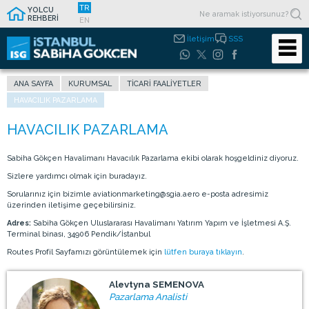
TR
YOLCU
REHBERİ
EN
İletişim
SSS
ANA SAYFA
KURUMSAL
TICARI FAALIYETLER
HAVACILIK PAZARLAMA
Sabiha Gökçen Havalimanı Havacılık Pazarlama ekibi olarak hoşgeldiniz diyoruz.
Sizlere yardımcı olmak için buradayız.
Sorularınız için bizimle aviationmarketing@sgia.aero e-posta adresimiz
üzerinden iletişime geçebilirsiniz.
Adres:
Sabiha Gökçen Uluslararası Havalimanı Yatırım Yapım ve İşletmesi A.Ş.
Terminal binası, 34906 Pendik/İstanbul
Routes Profil Sayfamızı görüntülemek için
lütfen buraya tıklayın
.
Alevtyna SEMENOVA
Pazarlama Analisti