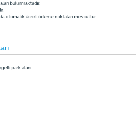
aları bulunmaktadır.
r.
arda otomatik ücret ödeme noktaları mevcuttur.
ları
gelli park alanı