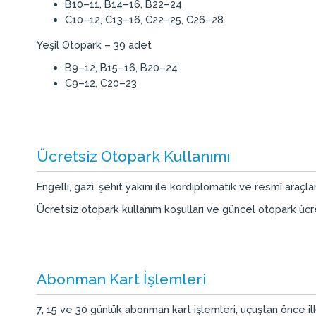
B10–11, B14–16, B22–24
C10–12, C13–16, C22–25, C26–28
Yeşil Otopark – 39 adet
B9–12, B15–16, B20–24
C9–12, C20–23
Ücretsiz Otopark Kullanımı
Engelli, gazi, şehit yakını ile kordiplomatik ve resmî araçl
Ücretsiz otopark kullanım koşulları ve güncel otopark ücret
Abonman Kart İşlemleri
7, 15 ve 30 günlük abonman kart işlemleri, uçuştan önce il