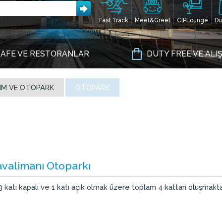
Fast Track
Meet&Greet
CIPLounge
Du
AFE VE RESTORANLAR
DUTY FREE VE ALI
IM VE OTOPARK
OTOPARK
avalimanı Otoparkı
3 katı kapalı ve 1 katı açık olmak üzere toplam 4 kattan oluşmakta