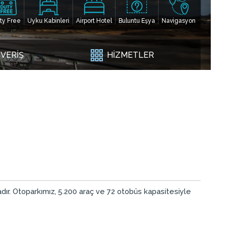
ty Free
Uyku Kabinleri
Airport Hotel
Buluntu Eşya
Navigasyon
ŞVERİŞ
HİZMETLER
dır. Otoparkımız, 5.200 araç ve 72 otobüs kapasitesiyle