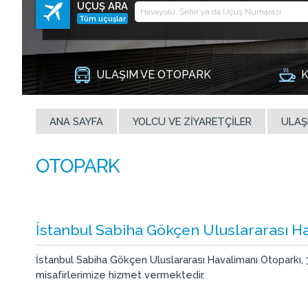
UÇUŞ ARA
Tüm uçuşlar
ULAŞIM VE OTOPARK
K
ANA SAYFA
YOLCU VE ZIYARETÇILER
ULAŞ
İstanbul Sabiha Gökçen Uluslararası H
İstanbul Sabiha Gökçen Uluslararası Havalimanı Otoparkı, 
misafirlerimize hizmet vermektedir.