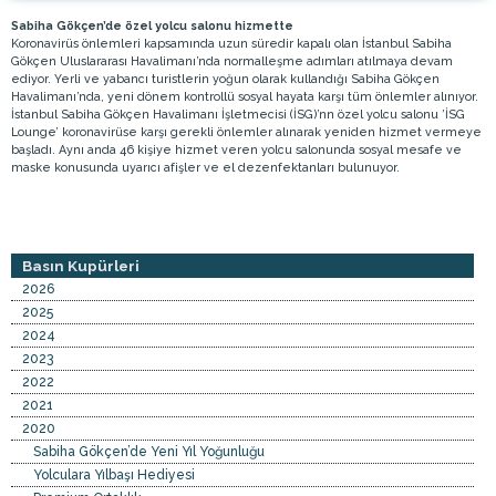
Sabiha Gökçen’de özel yolcu salonu hizmette
Koronavirüs önlemleri kapsamında uzun süredir kapalı olan İstanbul Sabiha
Gökçen Uluslararası Havalimanı’nda normalleşme adımları atılmaya devam
ediyor. Yerli ve yabancı turistlerin yoğun olarak kullandığı Sabiha Gökçen
Havalimanı’nda, yeni dönem kontrollü sosyal hayata karşı tüm önlemler alınıyor.
İstanbul Sabiha Gökçen Havalimanı İşletmecisi (İSG)’nn özel yolcu salonu ’İSG
Lounge’ koronavirüse karşı gerekli önlemler alınarak yeniden hizmet vermeye
başladı. Aynı anda 46 kişiye hizmet veren yolcu salonunda sosyal mesafe ve
maske konusunda uyarıcı afişler ve el dezenfektanları bulunuyor.
Basın Kupürleri
2026
2025
2024
2023
2022
2021
2020
Sabiha Gökçen’de Yeni Yıl Yoğunluğu
Yolculara Yılbaşı Hediyesi