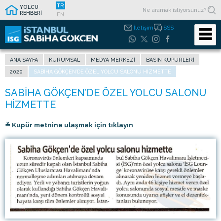
TR
YOLCU
REHBERİ
EN
İletişim
SSS
ANA SAYFA
KURUMSAL
MEDYA MERKEZI
BASIN KUPÜRLERI
2020
SABIHA GÖKÇEN’DE ÖZEL YOLCU SALONU HIZMETTE
≚ Kupür metnine ulaşmak için tıklayın