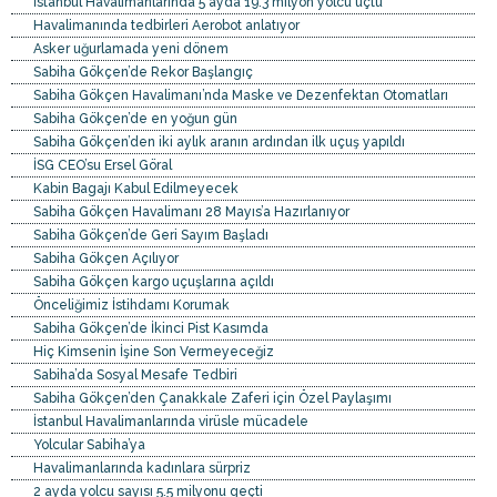
İstanbul Havalimanlarında 5 ayda 19.3 milyon yolcu uçtu
Havalimanında tedbirleri Aerobot anlatıyor
Asker uğurlamada yeni dönem
Sabiha Gökçen’de Rekor Başlangıç
Sabiha Gökçen Havalimanı’nda Maske ve Dezenfektan Otomatları
Sabiha Gökçen’de en yoğun gün
Sabiha Gökçen’den iki aylık aranın ardından ilk uçuş yapıldı
İSG CEO’su Ersel Göral
Kabin Bagajı Kabul Edilmeyecek
Sabiha Gökçen Havalimanı 28 Mayıs’a Hazırlanıyor
Sabiha Gökçen’de Geri Sayım Başladı
Sabiha Gökçen Açılıyor
Sabiha Gökçen kargo uçuşlarına açıldı
Önceliğimiz İstihdamı Korumak
Sabiha Gökçen’de İkinci Pist Kasımda
Hiç Kimsenin İşine Son Vermeyeceğiz
Sabiha’da Sosyal Mesafe Tedbiri
Sabiha Gökçen’den Çanakkale Zaferi için Özel Paylaşımı
İstanbul Havalimanlarında virüsle mücadele
Yolcular Sabiha’ya
Havalimanlarında kadınlara sürpriz
2 ayda yolcu sayısı 5.5 milyonu geçti