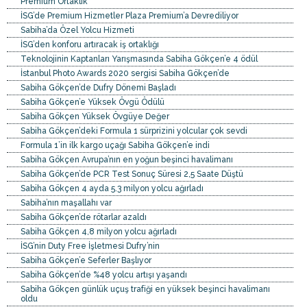
Premium Ortaklık
İSG’de Premium Hizmetler Plaza Premium’a Devrediliyor
Sabiha’da Özel Yolcu Hizmeti
İSG’den konforu artıracak iş ortaklığı
Teknolojinin Kaptanları Yarışmasında Sabiha Gökçen’e 4 ödül
İstanbul Photo Awards 2020 sergisi Sabiha Gökçen’de
Sabiha Gökçen’de Dufry Dönemi Başladı
Sabiha Gökçen’e Yüksek Övgü Ödülü
Sabiha Gökçen Yüksek Övgüye Değer
Sabiha Gökçen’deki Formula 1 sürprizini yolcular çok sevdi
Formula 1’in ilk kargo uçağı Sabiha Gökçen’e indi
Sabiha Gökçen Avrupa’nın en yoğun beşinci havalimanı
Sabiha Gökçen’de PCR Test Sonuç Süresi 2,5 Saate Düştü
Sabiha Gökçen 4 ayda 5.3 milyon yolcu ağırladı
Sabiha’nın maşallahı var
Sabiha Gökçen’de rötarlar azaldı
Sabiha Gökçen 4,8 milyon yolcu ağırladı
İSG’nin Duty Free İşletmesi Dufry’nin
Sabiha Gökçen’e Seferler Başlıyor
Sabiha Gökçen’de %48 yolcu artışı yaşandı
Sabiha Gökçen günlük uçuş trafiği en yüksek beşinci havalimanı
oldu