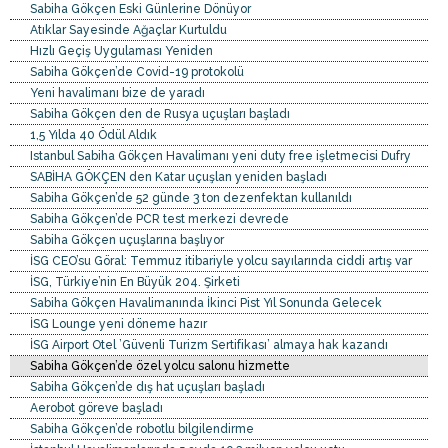
Sabiha Gökçen Eski Günlerine Dönüyor
Atıklar Sayesinde Ağaçlar Kurtuldu
Hızlı Geçiş Uygulaması Yeniden
Sabiha Gökçen’de Covid-19 protokolü
Yeni havalimanı bize de yaradı
Sabiha Gökçen den de Rusya uçuşları başladı
1,5 Yılda 40 Ödül Aldık
Istanbul Sabiha Gökçen Havalimanı yeni duty free işletmecisi Dufry
SABİHA GÖKÇEN den Katar uçuşlan yeniden başladı
Sabiha Gökçen’de 52 günde 3 ton dezenfektan kullanıldı
Sabiha Gökçen’de PCR test merkezi devrede
Sabiha Gökçen uçuşlarına başlıyor
İSG CEO’su Göral: Temmuz itibariyle yolcu sayılarında ciddi artış var
İSG, Türkiye’nin En Büyük 204. Şirketi
Sabiha Gökçen Havalimanında İkinci Pist Yıl Sonunda Gelecek
İSG Lounge yeni döneme hazır
İSG Airport Otel ’Güvenli Turizm Sertifikası’ almaya hak kazandı
Sabiha Gökçen’de özel yolcu salonu hizmette
Sabiha Gökçen’de dış hat uçuşları başladı
Aerobot göreve başladı
Sabiha Gökçen’de robotlu bilgilendirme