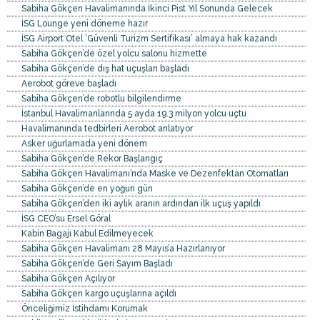
Sabiha Gökçen Havalimanında İkinci Pist Yıl Sonunda Gelecek
İSG Lounge yeni döneme hazır
İSG Airport Otel ’Güvenli Turizm Sertifikası’ almaya hak kazandı
Sabiha Gökçen’de özel yolcu salonu hizmette
Sabiha Gökçen’de dış hat uçuşları başladı
Aerobot göreve başladı
Sabiha Gökçen’de robotlu bilgilendirme
İstanbul Havalimanlarında 5 ayda 19.3 milyon yolcu uçtu
Havalimanında tedbirleri Aerobot anlatıyor
Asker uğurlamada yeni dönem
Sabiha Gökçen’de Rekor Başlangıç
Sabiha Gökçen Havalimanı’nda Maske ve Dezenfektan Otomatları
Sabiha Gökçen’de en yoğun gün
Sabiha Gökçen’den iki aylık aranın ardından ilk uçuş yapıldı
İSG CEO’su Ersel Göral
Kabin Bagajı Kabul Edilmeyecek
Sabiha Gökçen Havalimanı 28 Mayıs’a Hazırlanıyor
Sabiha Gökçen’de Geri Sayım Başladı
Sabiha Gökçen Açılıyor
Sabiha Gökçen kargo uçuşlarına açıldı
Önceliğimiz İstihdamı Korumak