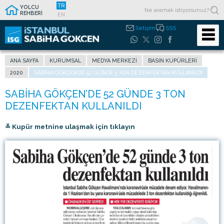
TR
YOLCU
REHBERİ
EN
İletişim
SSS
ANA SAYFA
KURUMSAL
MEDYA MERKEZI
BASIN KUPÜRLERI
2020
SABIHA GÖKÇEN’DE 52 GÜNDE 3 TON DEZENFEKTAN KULLANILDI
≚ Kupür metnine ulaşmak için tıklayın