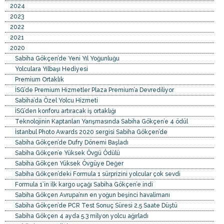
2024
2023
2022
2021
2020
Sabiha Gökçen’de Yeni Yıl Yoğunluğu
Yolculara Yılbaşı Hediyesi
Premium Ortaklık
İSG’de Premium Hizmetler Plaza Premium’a Devrediliyor
Sabiha’da Özel Yolcu Hizmeti
İSG’den konforu artıracak iş ortaklığı
Teknolojinin Kaptanları Yarışmasında Sabiha Gökçen’e 4 ödül
İstanbul Photo Awards 2020 sergisi Sabiha Gökçen’de
Sabiha Gökçen’de Dufry Dönemi Başladı
Sabiha Gökçen’e Yüksek Övgü Ödülü
Sabiha Gökçen Yüksek Övgüye Değer
Sabiha Gökçen’deki Formula 1 sürprizini yolcular çok sevdi
Formula 1’in ilk kargo uçağı Sabiha Gökçen’e indi
Sabiha Gökçen Avrupa’nın en yoğun beşinci havalimanı
Sabiha Gökçen’de PCR Test Sonuç Süresi 2,5 Saate Düştü
Sabiha Gökçen 4 ayda 5.3 milyon yolcu ağırladı