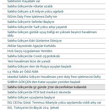
Sabiha’nın maşallahı var
Sabiha Gökçen’de rötarlar azaldı
Sabiha Gökçen 4,8 milyon yolcu ağırladı
İSG’nin Duty Free İşletmesi Dufry’nin
Sabiha Gökçen’e Seferler Başlıyor
Sabiha Gökçen’de %48 yolcu artışı yaşandı
Sabiha Gökçen günlük uçuş trafiği en yüksek beşinci havalimanı
oldu
Sabiha Gökçen Eski Günlerine Dönüyor
Atıklar Sayesinde Ağaçlar Kurtuldu
Hızlı Geçiş Uygulaması Yeniden
Sabiha Gökçen’de Covid-19 protokolü
Yeni havalimanı bize de yaradı
Sabiha Gökçen den de Rusya uçuşları başladı
1,5 Yılda 40 Ödül Aldık
Istanbul Sabiha Gökçen Havalimanı yeni duty free işletmecisi Dufry
SABİHA GÖKÇEN den Katar uçuşlan yeniden başladı
Sabiha Gökçen’de 52 günde 3 ton dezenfektan kullanıldı
Sabiha Gökçen’de PCR test merkezi devrede
Sabiha Gökçen uçuşlarına başlıyor
İSG CEO’su Göral: Temmuz itibariyle yolcu sayılarında ciddi artış var
İSG, Türkiye’nin En Büyük 204. Şirketi