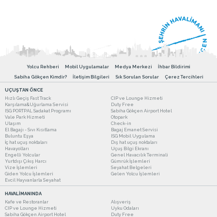
Yolcu Rehberi
Mobil Uygulamalar
Medya Merkezi
İhbar Bildirimi
Sabiha Gökçen Kimdir?
İletişim Bilgileri
Sık Sorulan Sorular
Çerez Tercihleri
UÇUŞTAN ÖNCE
Hızlı Geçiş Fast Track
CIP ve Lounge Hizmeti
Karşılama&Uğurlama Servisi
Duty Free
ISG PORTPAL Sadakat Programı
Sabiha Gökçen Airport Hotel
Vale Park Hizmeti
Otopark
Ulaşım
Check-in
El Bagajı - Sıvı Kısıtlama
Bagaj Emanet Servisi
Buluntu Eşya
ISG Mobil Uygulama
İç hat uçuş noktaları
Dış hat uçuş noktaları
Havayolları
Uçuş Bilgi Ekranı
Engelli Yolcular
Genel Havacılık Terminali
Yurtdışı Çıkış Harcı
Gümrük İşlemleri
Vize İşlemleri
Seyahat Belgeleri
Giden Yolcu İşlemleri
Gelen Yolcu İşlemleri
Evcil Hayvanlarla Seyahat
HAVALİMANINDA
Kafe ve Restoranlar
Alışveriş
CIP ve Lounge Hizmeti
Uyku Odaları
Sabiha Gökçen Airport Hotel
Duty Free