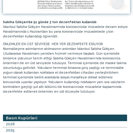
Sabiha Gökçen’de 52 günde 3 ton dezenfektan kullanıldı
İstanbul Sabiha Gökçen Havalimam’nda koronavirüsle mücadele devam ediyor.
Havalimanında 1 Haziran’dan bu yana koronavirüsle mücadelede 3 ton
dezenfektan kullanıldığı öğrenildi.
ÖNLEMLER EN ÜST SEVİYEDE. HER YER DEZENFEKTE EDİLİYOR
Normalleşme adımlarının atılmasının ardından İstanbul Sabiha Gökçen
Uluslararası Havalimanı yeniden hizmet vermeye başladı. Gün içerisinde
binlerce yolcunun tercih ettiği Sabiha Gökçen Havalimanı’nda koronavirüs
önlemleri de en üst seviyede tutuluyor. Terminal içerisinde de maske takma
zorunluluğu getirildi. Yolcuların terminal binasına giriş yaptığı ve terminalde
yoğun olarak kullanılan noktalara el dezenfektan cihazları yerleştirilirken
terminal içerisinde belirli aralıklarla sosyal mesafeye dikkat edilmesi
konusunda uyanlar yapılıyor. Yolcuların kullandığı noktalann yanı sıra valizlerin
kontrolden geçtiği şut altı bölümü de koronavirüsle mücadele kapsamında
dezenfekte edilerek önlemler en üst düzeyde tutuluyor.
Basın Kupürleri
2026
2025