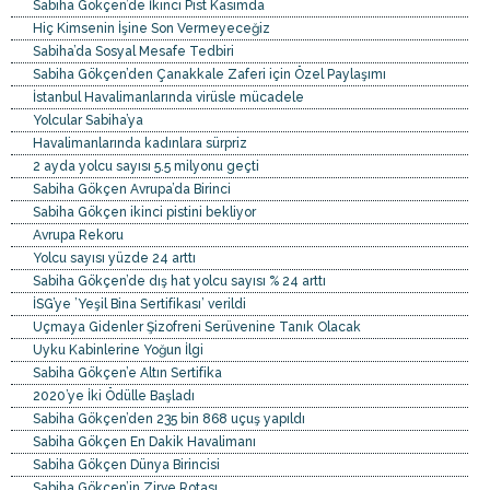
Sabiha Gökçen’de İkinci Pist Kasımda
Hiç Kimsenin İşine Son Vermeyeceğiz
Sabiha’da Sosyal Mesafe Tedbiri
Sabiha Gökçen’den Çanakkale Zaferi için Özel Paylaşımı
İstanbul Havalimanlarında virüsle mücadele
Yolcular Sabiha’ya
Havalimanlarında kadınlara sürpriz
2 ayda yolcu sayısı 5.5 milyonu geçti
Sabiha Gökçen Avrupa’da Birinci
Sabiha Gökçen ikinci pistini bekliyor
Avrupa Rekoru
Yolcu sayısı yüzde 24 arttı
Sabiha Gökçen’de dış hat yolcu sayısı % 24 arttı
İSG’ye ’Yeşil Bina Sertifikası’ verildi
Uçmaya Gidenler Şizofreni Serüvenine Tanık Olacak
Uyku Kabinlerine Yoğun İlgi
Sabiha Gökçen’e Altın Sertifika
2020’ye İki Ödülle Başladı
Sabiha Gökçen’den 235 bin 868 uçuş yapıldı
Sabiha Gökçen En Dakik Havalimanı
Sabiha Gökçen Dünya Birincisi
Sabiha Gökçen’in Zirve Rotası