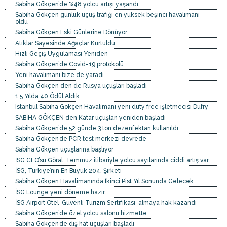
Sabiha Gökçen’de %48 yolcu artışı yaşandı
Sabiha Gökçen günlük uçuş trafiği en yüksek beşinci havalimanı
oldu
Sabiha Gökçen Eski Günlerine Dönüyor
Atıklar Sayesinde Ağaçlar Kurtuldu
Hızlı Geçiş Uygulaması Yeniden
Sabiha Gökçen’de Covid-19 protokolü
Yeni havalimanı bize de yaradı
Sabiha Gökçen den de Rusya uçuşları başladı
1,5 Yılda 40 Ödül Aldık
Istanbul Sabiha Gökçen Havalimanı yeni duty free işletmecisi Dufry
SABİHA GÖKÇEN den Katar uçuşlan yeniden başladı
Sabiha Gökçen’de 52 günde 3 ton dezenfektan kullanıldı
Sabiha Gökçen’de PCR test merkezi devrede
Sabiha Gökçen uçuşlarına başlıyor
İSG CEO’su Göral: Temmuz itibariyle yolcu sayılarında ciddi artış var
İSG, Türkiye’nin En Büyük 204. Şirketi
Sabiha Gökçen Havalimanında İkinci Pist Yıl Sonunda Gelecek
İSG Lounge yeni döneme hazır
İSG Airport Otel ’Güvenli Turizm Sertifikası’ almaya hak kazandı
Sabiha Gökçen’de özel yolcu salonu hizmette
Sabiha Gökçen’de dış hat uçuşları başladı