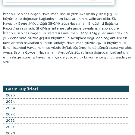
İstanbul Sabiha Gökçen Havalimanı son 10 yılda Avrupa’da yüzde 523’lük
büyüme ile doğrudan bağlantısını en fazla arttıran havalimanı oldu. Sivil
Havacılık Genel Müdürlüğü (SHGM), 2019 Havalimanı Endüstrisi Bağlantı
Raporu’nu yayınladı. SHGM’nin internet sitesinde yayınlanan rapora göre
İstanbul Sabiha Gökçen Uluslararası Havalimanı, 2009-2019 yılları arasındaki 10
yılık dönemde, yüzde 523’lük büyüme ile Avrupa’da doğrudan bağlantısını en
fazla arttıran havaalanı olurken, Antalya Havalimanı yüzde 257’lik büyüme ile
ikinci, İstanbul Havalimanı ise yüzde 89’luk büyüme ile dördüncü sırada yer aldı.
Ayrıca Sabiha Gökçen Havalimanı, Avrupa’da 2019 yılında doğrudan bağlantısını
en fazla geliştiren 5 Havalimanı içinde yüzde 8’lik büyüme ile 4’üncü sırada yer
aldı.
Basın Kupürleri
2026
2025
2024
2023
2022
2021
2020