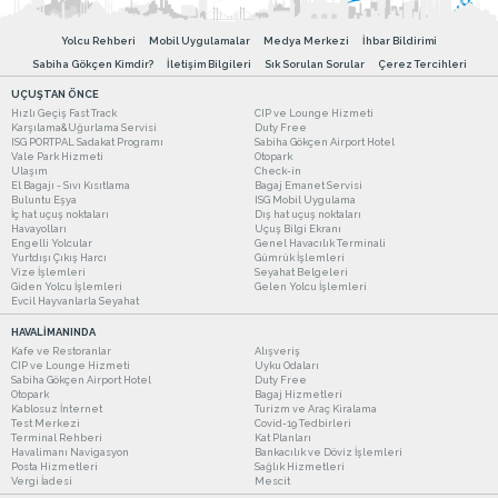
Yolcu Rehberi
Mobil Uygulamalar
Medya Merkezi
İhbar Bildirimi
Sabiha Gökçen Kimdir?
İletişim Bilgileri
Sık Sorulan Sorular
Çerez Tercihleri
UÇUŞTAN ÖNCE
Hızlı Geçiş Fast Track
CIP ve Lounge Hizmeti
Karşılama&Uğurlama Servisi
Duty Free
ISG PORTPAL Sadakat Programı
Sabiha Gökçen Airport Hotel
Vale Park Hizmeti
Otopark
Ulaşım
Check-in
El Bagajı - Sıvı Kısıtlama
Bagaj Emanet Servisi
Buluntu Eşya
ISG Mobil Uygulama
İç hat uçuş noktaları
Dış hat uçuş noktaları
Havayolları
Uçuş Bilgi Ekranı
Engelli Yolcular
Genel Havacılık Terminali
Yurtdışı Çıkış Harcı
Gümrük İşlemleri
Vize İşlemleri
Seyahat Belgeleri
Giden Yolcu İşlemleri
Gelen Yolcu İşlemleri
Evcil Hayvanlarla Seyahat
HAVALİMANINDA
Kafe ve Restoranlar
Alışveriş
CIP ve Lounge Hizmeti
Uyku Odaları
Sabiha Gökçen Airport Hotel
Duty Free
Otopark
Bagaj Hizmetleri
Kablosuz İnternet
Turizm ve Araç Kiralama
Test Merkezi
Covid-19 Tedbirleri
Terminal Rehberi
Kat Planları
Havalimanı Navigasyon
Bankacılık ve Döviz İşlemleri
Posta Hizmetleri
Sağlık Hizmetleri
Vergi İadesi
Mescit