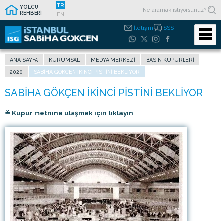
TR
YOLCU
REHBERİ
EN
İletişim
SSS
ANA SAYFA
KURUMSAL
MEDYA MERKEZI
BASIN KUPÜRLERI
2020
SABIHA GÖKÇEN IKINCI PISTINI BEKLIYOR
≚ Kupür metnine ulaşmak için tıklayın