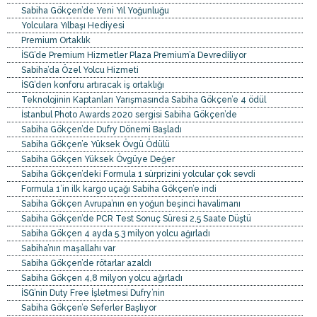
Sabiha Gökçen’de Yeni Yıl Yoğunluğu
Yolculara Yılbaşı Hediyesi
Premium Ortaklık
İSG’de Premium Hizmetler Plaza Premium’a Devrediliyor
Sabiha’da Özel Yolcu Hizmeti
İSG’den konforu artıracak iş ortaklığı
Teknolojinin Kaptanları Yarışmasında Sabiha Gökçen’e 4 ödül
İstanbul Photo Awards 2020 sergisi Sabiha Gökçen’de
Sabiha Gökçen’de Dufry Dönemi Başladı
Sabiha Gökçen’e Yüksek Övgü Ödülü
Sabiha Gökçen Yüksek Övgüye Değer
Sabiha Gökçen’deki Formula 1 sürprizini yolcular çok sevdi
Formula 1’in ilk kargo uçağı Sabiha Gökçen’e indi
Sabiha Gökçen Avrupa’nın en yoğun beşinci havalimanı
Sabiha Gökçen’de PCR Test Sonuç Süresi 2,5 Saate Düştü
Sabiha Gökçen 4 ayda 5.3 milyon yolcu ağırladı
Sabiha’nın maşallahı var
Sabiha Gökçen’de rötarlar azaldı
Sabiha Gökçen 4,8 milyon yolcu ağırladı
İSG’nin Duty Free İşletmesi Dufry’nin
Sabiha Gökçen’e Seferler Başlıyor