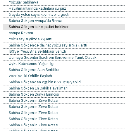
Yolcular Sabiha’ya
Havalimanlarında kadınlara sürpriz
2 ayda yolcu sayısı 5.5 milyonu geçti
Sabiha Gökçen Avrupa’da Birinci
Sabiha Gökçen ikinci pistini bekliyor
Avrupa Rekoru
Yolcu sayısı yüzde 24 arttı
Sabiha Gökçen’de dış hat yolcu sayısı % 24 arttı
İSG’ye ’Yeşil Bina Sertifikası’ verildi
Uçmaya Gidenler Şizofreni Serüvenine Tanık Olacak
Uyku Kabinlerine Yoğun İlgi
Sabiha Gökçen’e Altın Sertifika
2020’ye İki Ödülle Başladı
Sabiha Gökçen’den 235 bin 868 uçuş yapıldı
Sabiha Gökçen En Dakik Havalimanı
Sabiha Gökçen Dünya Birincisi
Sabiha Gökçen’in Zirve Rotası
Sabiha Gökçen’in Zirve Rotası
Sabiha Gökçen’in Zirve Rotası
Sabiha Gökçen’in Zirve Rotası
Sabiha Gökçen’in Zirve Rotası