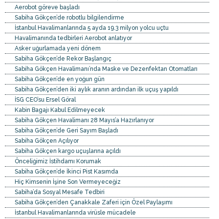
Aerobot göreve başladı
Sabiha Gökçen’de robotlu bilgilendirme
İstanbul Havalimanlarında 5 ayda 19.3 milyon yolcu uçtu
Havalimanında tedbirleri Aerobot anlatıyor
Asker uğurlamada yeni dönem
Sabiha Gökçen’de Rekor Başlangıç
Sabiha Gökçen Havalimanı’nda Maske ve Dezenfektan Otomatları
Sabiha Gökçen’de en yoğun gün
Sabiha Gökçen’den iki aylık aranın ardından ilk uçuş yapıldı
İSG CEO’su Ersel Göral
Kabin Bagajı Kabul Edilmeyecek
Sabiha Gökçen Havalimanı 28 Mayıs’a Hazırlanıyor
Sabiha Gökçen’de Geri Sayım Başladı
Sabiha Gökçen Açılıyor
Sabiha Gökçen kargo uçuşlarına açıldı
Önceliğimiz İstihdamı Korumak
Sabiha Gökçen’de İkinci Pist Kasımda
Hiç Kimsenin İşine Son Vermeyeceğiz
Sabiha’da Sosyal Mesafe Tedbiri
Sabiha Gökçen’den Çanakkale Zaferi için Özel Paylaşımı
İstanbul Havalimanlarında virüsle mücadele