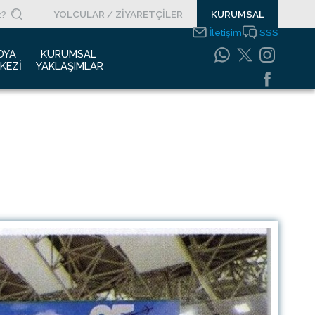
YOLCULAR / ZİYARETÇİLER
KURUMSAL
İletişim
SSS
DYA 
KURUMSAL 
KEZI
YAKLAŞIMLAR
asın Bültenleri
Entegre Yönetim
Sistemleri Politikamız
asın Kupürleri
Emniyet Yönetim
ogolar
Sistemi
otoğraf Galerisi
Gıda Güvenliği
Politikası
urumsal Filmler
Bilgi Güvenliği
uyurular
Politikası
Bilgi Toplumu
Hizmetleri
Enerji Yönetim Sistemi
Politikası