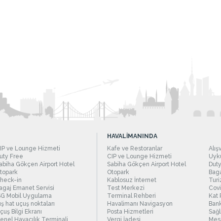
HAVALİMANINDA
IP ve Lounge Hizmeti
Kafe ve Restoranlar
Alış
uty Free
CIP ve Lounge Hizmeti
Uyku
abiha Gökçen Airport Hotel
Sabiha Gökçen Airport Hotel
Duty
topark
Otopark
Baga
heck-in
Kablosuz İnternet
Turi
agaj Emanet Servisi
Test Merkezi
Covi
SG Mobil Uygulama
Terminal Rehberi
Kat 
ış hat uçuş noktaları
Havalimanı Navigasyon
Bank
çuş Bilgi Ekranı
Posta Hizmetleri
Sağl
enel Havacılık Terminali
Vergi İadesi
Mesc