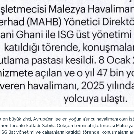
a en büyük 2’nci, Avrupa’nın ise en yoğun 9’uncu havalimanı olan İs
enen törenle kutladı. Sabiha Gökçen terminal işletmecisi Malezya
 ISG üst yönetimi ve çalışanların katıldığı törende, konuşmaların a