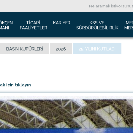
ÖKÇEN 
TICARI 
KARIYER
KSS VE 
ME
MANI
FAALIYETLER
SÜRDÜRÜLEBILIRLIK
MER
ızda
Havacılık Pazarlama
İş başvurusu
Yeşil Havaalanı Projesi
B
BASIN KUPÜRLERI
2026
25. YILINI KUTLADI
anı Trafik Raporu
Reklam Fırsatları
İnsan Kaynakları Politikası
Engelsiz Havaalanı
B
İzolasyon
Film ve Fotoğraf Çekimi
Sürdürülebilirlik
L
imiz
Kiralık Alanlar
F
ş Hatlar Terminali Projesi
Kargo Hizmetleri
K
 için tıklayın
 Bilgileri
Konferans Salonu
D
Gökçen Kimdir?
İhale Duyuruları
a Airports Holdings Berhad