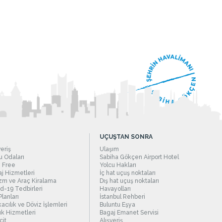
UÇUŞTAN SONRA
veriş
Ulaşım
 Odaları
Sabiha Gökçen Airport Hotel
 Free
Yolcu Hakları
j Hizmetleri
İç hat uçuş noktaları
zm ve Araç Kiralama
Dış hat uçuş noktaları
d-19 Tedbirleri
Havayolları
Planları
İstanbul Rehberi
acılık ve Döviz İşlemleri
Buluntu Eşya
ık Hizmetleri
Bagaj Emanet Servisi
it
Alışveriş