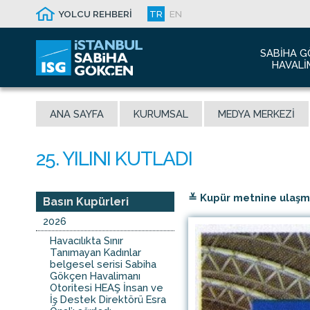
YOLCU REHBERİ
TR
EN
SABIHA G
HAVALI
Hakkım
ANA SAYFA
KURUMSAL
MEDYA MERKEZI
Havalim
Sismik 
Ödüller
Yeni Dı
≚ Kupür metnine ulaşmak
İletişim
Basın Kupürleri
Sabiha 
2026
Malaysi
Havacılıkta Sınır
Tanımayan Kadınlar
belgesel serisi Sabiha
Gökçen Havalimanı
Otoritesi HEAŞ İnsan ve
İş Destek Direktörü Esra