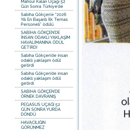
Mahsur Kalan Uçağı 52
Gün Sonra Türkiye’de
Sabiha Gökçen’e “2026
Yılı En Başarılı İlk Temas
Personeli” ödülü
SABİHA GÖKÇEN’DE
İNSAN ODAKLI YAKLAŞIM
HAVALİMANINA ÖDÜL
GETİRDİ
Sabiha Gökçen’de insan
odaklı yaklaşım ödül
getirdi
Sabiha Gökçen’de insan
odaklı yaklaşım ödül
getirdi
SABİHA GÖKÇEN’DE
ÖRNEK DAVRANIŞ
PEGASUS UÇAĞI 52
GÜN SONRA YURDA
DÖNDÜ
HAVACILIĞIN
GÖRÜNMEZ