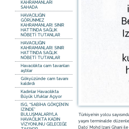
KAHRAMANLARI
SAHADA
HAVACILIĞIN
GÖRÜNMEZ
KAHRAMANLARI: SINIR
HATTINDA SAĞLIK
NÖBETİ TUTANLAR
HAVACILIĞIN
KAHRAMANLARI: SINIR
HATTINDA SAĞLIK
NÖBETİ TUTANLAR
Havacılıkta cam tavanları
aştılar
Gökyüzünde cam tavanı
kaldırdı
Kadınlar Havacılıkta
Büyük Ufuklar Açıyor
ISG, “SABİHA GÖKÇEN’İN
İZİNDE”
BULUŞMALARIYLA
Türkiye’nin yolcu sayısınd
HAVACILIKTA KADIN
yaşını terminalde düzenl
VİZYONUNU GELECEĞE
Dato’ Mohd Izani Ghani ile
TAŞIYOR