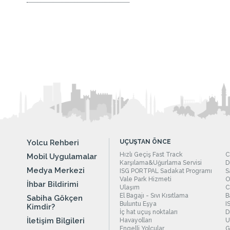
Yolcu Rehberi
UÇUŞTAN ÖNCE
Hızlı Geçiş Fast Track
C
Mobil Uygulamalar
Karşılama&Uğurlama Servisi
D
Medya Merkezi
ISG PORTPAL Sadakat Programı
S
Vale Park Hizmeti
O
İhbar Bildirimi
Ulaşım
C
El Bagajı - Sıvı Kısıtlama
B
Sabiha Gökçen
Buluntu Eşya
I
Kimdir?
İç hat uçuş noktaları
D
İletişim Bilgileri
Havayolları
U
Engelli Yolcular
G