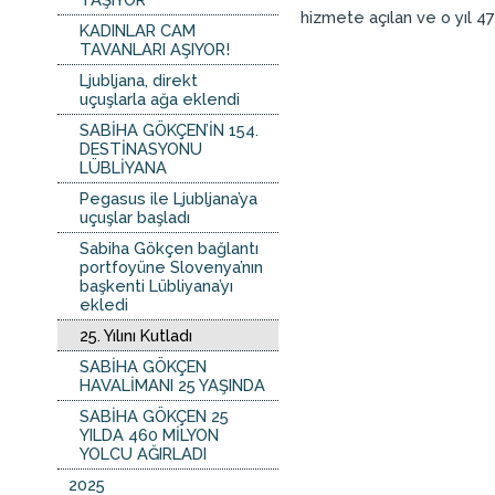
hizmete açılan ve o yıl 47
KADINLAR CAM
TAVANLARI AŞIYOR!
Ljubljana, direkt
uçuşlarla ağa eklendi
SABİHA GÖKÇEN’İN 154.
DESTİNASYONU
LÜBLİYANA
Pegasus ile Ljubljana’ya
uçuşlar başladı
Sabiha Gökçen bağlantı
portfoyüne Slovenya’nın
başkenti Lübliyana’yı
ekledi
25. Yılını Kutladı
SABİHA GÖKÇEN
HAVALİMANI 25 YAŞINDA
SABİHA GÖKÇEN 25
YILDA 460 MİLYON
YOLCU AĞIRLADI
2025