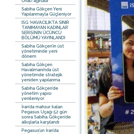
Önal’ı ağırladı
Sabiha Gökçen Yeni
Yapılanmayla Güçleniyor
ISG ‘HAVACILIKTA SINIR
TANIMAYAN KADINLAR’
SERİSİNİN ÜCÜNCÜ
BÖLÜMÜ YAYINLANDI
Sabiha Gökçen’in üst
yönetiminde yeni
dönem
Sabiha Gökçen
Havalimanı’nda üst
yönetimde stratejik
yeniden yapılanma
Sabiha Gökçen’de
yönetim yapısı
yenileniyor
İran’da mahsur kalan
Pegasus Uçağı 52 gün
sonra Sabiha Gökçen’de
alkışlarla karşılandı
Pegasus’un İran’da