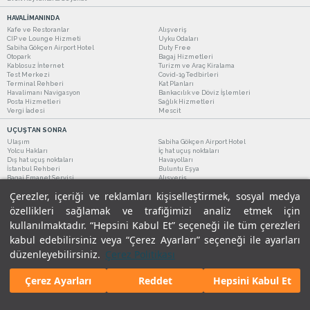
HAVALİMANINDA
Kafe ve Restoranlar
Alışveriş
CIP ve Lounge Hizmeti
Uyku Odaları
Sabiha Gökçen Airport Hotel
Duty Free
Otopark
Bagaj Hizmetleri
Kablosuz İnternet
Turizm ve Araç Kiralama
Test Merkezi
Covid-19 Tedbirleri
Terminal Rehberi
Kat Planları
Havalimanı Navigasyon
Bankacılık ve Döviz İşlemleri
Posta Hizmetleri
Sağlık Hizmetleri
Vergi İadesi
Mescit
UÇUŞTAN SONRA
Ulaşım
Sabiha Gökçen Airport Hotel
Yolcu Hakları
İç hat uçuş noktaları
Dış hat uçuş noktaları
Havayolları
İstanbul Rehberi
Buluntu Eşya
Bagaj Emanet Servisi
Alışveriş
Kafe ve Restoranlar
Turizm ve Araç Kiralama
Çerezler, içeriği ve reklamları kişiselleştirmek, sosyal medya
özellikleri sağlamak ve trafiğimizi analiz etmek için
kullanılmaktadır. “Hepsini Kabul Et” seçeneği ile tüm çerezleri
kabul edebilirsiniz veya “Çerez Ayarları” seçeneği ile ayarları
düzenleyebilirsiniz.
Çerez Politikası
Çerez Ayarları
Reddet
Hepsini Kabul Et
Yasal Uyarılar
|
Çerez Politikamız
|
Gizlilik Taahhüdümüz
|
Kişisel Verilerin Korunması