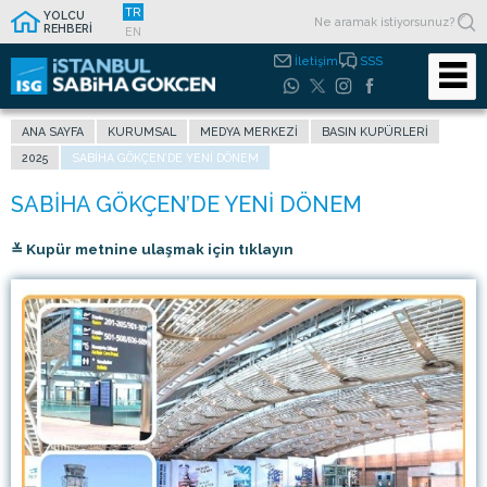
TR
YOLCU
REHBERİ
EN
İletişim
SSS
ANA SAYFA
KURUMSAL
MEDYA MERKEZI
BASIN KUPÜRLERI
2025
SABİHA GÖKÇEN’DE YENİ DÖNEM
≚ Kupür metnine ulaşmak için tıklayın