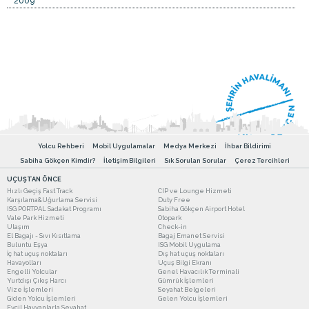
2009
Yolcu Rehberi
Mobil Uygulamalar
Medya Merkezi
İhbar Bildirimi
Sabiha Gökçen Kimdir?
İletişim Bilgileri
Sık Sorulan Sorular
Çerez Tercihleri
UÇUŞTAN ÖNCE
Hızlı Geçiş Fast Track
CIP ve Lounge Hizmeti
Karşılama&Uğurlama Servisi
Duty Free
ISG PORTPAL Sadakat Programı
Sabiha Gökçen Airport Hotel
Vale Park Hizmeti
Otopark
Ulaşım
Check-in
El Bagajı - Sıvı Kısıtlama
Bagaj Emanet Servisi
Buluntu Eşya
ISG Mobil Uygulama
İç hat uçuş noktaları
Dış hat uçuş noktaları
Havayolları
Uçuş Bilgi Ekranı
Engelli Yolcular
Genel Havacılık Terminali
Yurtdışı Çıkış Harcı
Gümrük İşlemleri
Vize İşlemleri
Seyahat Belgeleri
Giden Yolcu İşlemleri
Gelen Yolcu İşlemleri
Evcil Hayvanlarla Seyahat