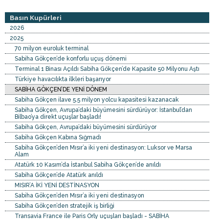
Basın Kupürleri
2026
2025
70 milyon euroluk terminal
Sabiha Gökçen’de konforlu uçuş dönemi
Terminal 1 Binası Açıldı Sabiha Gökçen’de Kapasite 50 Milyonu Aştı
Türkiye havacılıkta ilkleri başarıyor
SABİHA GÖKÇEN’DE YENİ DÖNEM
Sabiha Gökçen ilave 5.5 milyon yolcu kapasitesi kazanacak
Sabiha Gökçen, Avrupa’daki büyümesini sürdürüyor: İstanbul’dan
Bilbao’ya direkt uçuşlar başladı!
Sabiha Gökçen, Avrupa’daki büyümesini sürdürüyor
Sabiha Gökçen Kabına Sığmadı
Sabiha Gökçen’den Mısır’a iki yeni destinasyon: Luksor ve Marsa
Alam
Atatürk 10 Kasım’da İstanbul Sabiha Gökçen’de anıldı
Sabiha Gökçen’de Atatürk anıldı
MISIR’A İKİ YENİ DESTİNASYON
Sabiha Gökçen’den Mısır’a iki yeni destinasyon
Sabiha Gökçen’den stratejik iş birliği
Transavia France ile Paris Orly uçuşları başladı - SABİHA