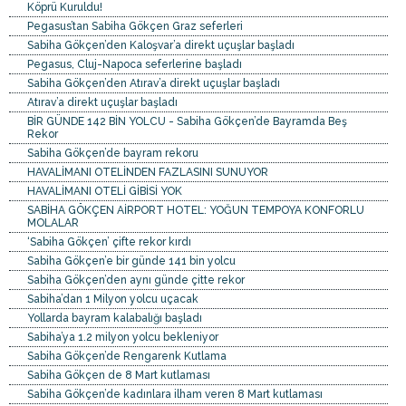
Köprü Kuruldu!
Pegasus’tan Sabiha Gökçen Graz seferleri
Sabiha Gökçen’den Kaloşvar’a direkt uçuşlar başladı
Pegasus, Cluj-Napoca seferlerine başladı
Sabiha Gökçen’den Atırav’a direkt uçuşlar başladı
Atırav’a direkt uçuşlar başladı
BİR GÜNDE 142 BİN YOLCU - Sabiha Gökçen’de Bayramda Beş
Rekor
Sabiha Gökçen’de bayram rekoru
HAVALİMANI OTELİNDEN FAZLASINI SUNUYOR
HAVALİMANI OTELİ GİBİSİ YOK
SABİHA GÖKÇEN AİRPORT HOTEL: YOĞUN TEMPOYA KONFORLU
MOLALAR
‘Sabiha Gökçen’ çifte rekor kırdı
Sabiha Gökçen’e bir günde 141 bin yolcu
Sabiha Gökçen’den aynı günde çitte rekor
Sabiha’dan 1 Milyon yolcu uçacak
Yollarda bayram kalabalığı başladı
Sabiha’ya 1.2 milyon yolcu bekleniyor
Sabiha Gökçen’de Rengarenk Kutlama
Sabiha Gökçen de 8 Mart kutlaması
Sabiha Gökçen’de kadınlara ilham veren 8 Mart kutlaması