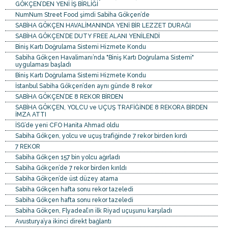
GÖKÇEN’DEN YENİ İŞ BİRLİĞİ
NumNum Street Food şimdi Sabiha Gökçen’de
SABİHA GÖKÇEN HAVALİMANINDA YENİ BİR LEZZET DURAĞI
SABİHA GÖKÇEN’DE DUTY FREE ALANI YENİLENDİ
Biniş Kartı Doğrulama Sistemi Hizmete Kondu
Sabiha Gökçen Havalimanı’nda "Biniş Kartı Doğrulama Sistemi"
uygulaması başladı
Biniş Kartı Doğrulama Sistemi Hizmete Kondu
İstanbul Sabiha Gökçen’den aynı günde 8 rekor
SABİHA GÖKÇEN’DE 8 REKOR BİRDEN
SABİHA GÖKÇEN, YOLCU ve UÇUŞ TRAFİĞİNDE 8 REKORA BİRDEN
İMZA ATTI
İSG’de yeni CFO Hanita Ahmad oldu
Sabiha Gökçen, yolcu ve uçuş trafiğinde 7 rekor birden kırdı
7 REKOR
Sabiha Gökçen 157 bin yolcu ağırladı
Sabiha Gökçen’de 7 rekor birden kırıldı
Sabiha Gökçen’de üst düzey atama
Sabiha Gökçen hafta sonu rekor tazeledi
Sabiha Gökçen hafta sonu rekor tazeledi
Sabiha Gökçen, Flyadeal’ın ilk Riyad uçuşunu karşıladı
Avusturya’ya ikinci direkt bağlantı