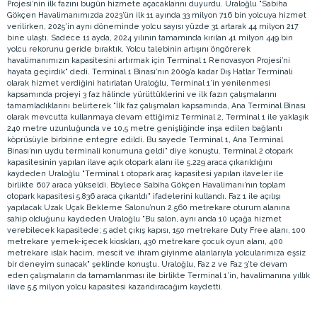
Projesi’nin ilk fazını bugün hizmete açacaklarını duyurdu. Uraloğlu "Sabiha
Gökçen Havalimanımızda 2023’ün ilk 11 ayında 33 milyon 716 bin yolcuya hizmet
verilirken, 2025’in aynı döneminde yolcu sayısı yüzde 31 artarak 44 milyon 217
bine ulaştı. Sadece 11 ayda, 2024 yılının tamamında kırılan 41 milyon 449 bin
yolcu rekorunu geride bıraktık. Yolcu talebinin artışını öngörerek
havalimanımızın kapasitesini artırmak için Terminal 1 Renovasyon Projesi’ni
hayata geçirdik" dedi. Terminal 1 Binası’nın 2009’a kadar Dış Hatlar Terminali
olarak hizmet verdiğini hatırlatan Uraloğlu, Terminal 1’in yenilenmesi
kapsamında projeyi 3 faz hâlinde yürüttüklerini ve ilk fazın çalışmalarını
tamamladıklarını belirterek "İlk faz çalışmaları kapsamında, Ana Terminal Binası
olarak mevcutta kullanmaya devam ettiğimiz Terminal 2, Terminal 1 ile yaklaşık
240 metre uzunluğunda ve 10,5 metre genişliğinde inşa edilen bağlantı
köprüsüyle birbirine entegre edildi. Bu sayede Terminal 1, Ana Terminal
Binası’nın uydu terminali konumuna geldi" diye konuştu. Terminal 2 otopark
kapasitesinin yapılan ilave açık otopark alanı ile 5.229 araca çıkarıldığını
kaydeden Uraloğlu "Terminal 1 otopark araç kapasitesi yapılan ilaveler ile
birlikte 607 araca yükseldi. Böylece Sabiha Gökçen Havalimanı’nın toplam
otopark kapasitesi 5.836 araca çıkarıldı" ifadelerini kullandı. Faz 1 ile açılışı
yapılacak Uzak Uçak Bekleme Salonu’nun 2.560 metrekare oturum alanına
sahip olduğunu kaydeden Uraloğlu "Bu salon, aynı anda 10 uçağa hizmet
verebilecek kapasitede; 5 adet çıkış kapısı, 150 metrekare Duty Free alanı, 100
metrekare yemek-içecek kioskları, 430 metrekare çocuk oyun alanı, 400
metrekare ıslak hacim, mescit ve ihram giyinme alanlarıyla yolcularımıza eşsiz
bir deneyim sunacak" şeklinde konuştu. Uraloğlu, Faz 2 ve Faz 3’te devam
eden çalışmaların da tamamlanması ile birlikte Terminal 1’in, havalimanına yıllık
ilave 5,5 milyon yolcu kapasitesi kazandıracağım kaydetti.