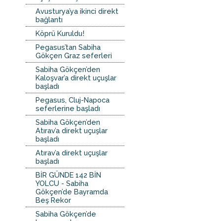
Avusturya’ya ikinci direkt
bağlantı
Köprü Kuruldu!
Pegasus’tan Sabiha
Gökçen Graz seferleri
Sabiha Gökçen’den
Kaloşvar’a direkt uçuşlar
başladı
Pegasus, Cluj-Napoca
seferlerine başladı
Sabiha Gökçen’den
Atırav’a direkt uçuşlar
başladı
Atırav’a direkt uçuşlar
başladı
BİR GÜNDE 142 BİN
YOLCU - Sabiha
Gökçen’de Bayramda
Beş Rekor
Sabiha Gökçen’de