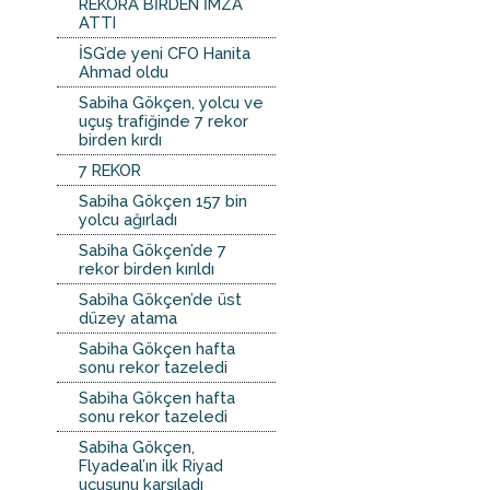
REKORA BİRDEN İMZA
ATTI
İSG’de yeni CFO Hanita
Ahmad oldu
Sabiha Gökçen, yolcu ve
uçuş trafiğinde 7 rekor
birden kırdı
7 REKOR
Sabiha Gökçen 157 bin
yolcu ağırladı
Sabiha Gökçen’de 7
rekor birden kırıldı
Sabiha Gökçen’de üst
düzey atama
Sabiha Gökçen hafta
sonu rekor tazeledi
Sabiha Gökçen hafta
sonu rekor tazeledi
Sabiha Gökçen,
Flyadeal’ın ilk Riyad
uçuşunu karşıladı