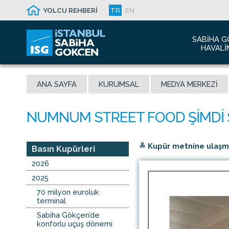
YOLCU REHBERİ
TR
EN
SABIHA G
HAVALI
Hakkım
ANA SAYFA
KURUMSAL
MEDYA MERKEZI
Havalim
Sismik 
Ödüller
Yeni Dı
≚ Kupür metnine ulaşmak
İletişim
Basın Kupürleri
Sabiha 
2026
Malaysi
2025
70 milyon euroluk
terminal
Sabiha Gökçen’de
konforlu uçuş dönemi