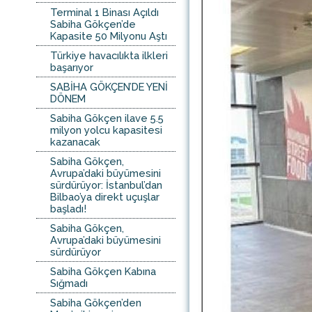
Terminal 1 Binası Açıldı
Sabiha Gökçen’de
Kapasite 50 Milyonu Aştı
Türkiye havacılıkta ilkleri
başarıyor
SABİHA GÖKÇEN’DE YENİ
DÖNEM
Sabiha Gökçen ilave 5.5
milyon yolcu kapasitesi
kazanacak
Sabiha Gökçen,
Avrupa’daki büyümesini
sürdürüyor: İstanbul’dan
Bilbao’ya direkt uçuşlar
başladı!
Sabiha Gökçen,
Avrupa’daki büyümesini
sürdürüyor
Sabiha Gökçen Kabına
Sığmadı
Sabiha Gökçen’den