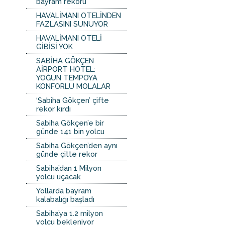
bayram rekoru
HAVALİMANI OTELİNDEN
FAZLASINI SUNUYOR
HAVALİMANI OTELİ
GİBİSİ YOK
SABİHA GÖKÇEN
AİRPORT HOTEL:
YOĞUN TEMPOYA
KONFORLU MOLALAR
‘Sabiha Gökçen’ çifte
rekor kırdı
Sabiha Gökçen’e bir
günde 141 bin yolcu
Sabiha Gökçen’den aynı
günde çitte rekor
Sabiha’dan 1 Milyon
yolcu uçacak
Yollarda bayram
kalabalığı başladı
Sabiha’ya 1.2 milyon
yolcu bekleniyor