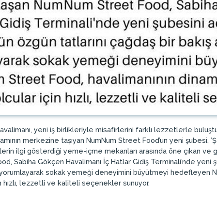
alimanı, yeni iş birlikleriyle misafirlerini farklı lezzetlerle buluş
şamının merkezine taşıyan NumNum Street Food’un yeni şubesi, ’Şe
çlerin ilgi gösterdiği yeme-içme mekanları arasında öne çıkan ve 
, Sabiha Gökçen Havalimanı İç Hatlar Gidiş Terminali’nde yeni şu
en yorumlayarak sokak yemeği deneyimini büyütmeyi hedefleyen N
 hızlı, lezzetli ve kaliteli seçenekler sunuyor.