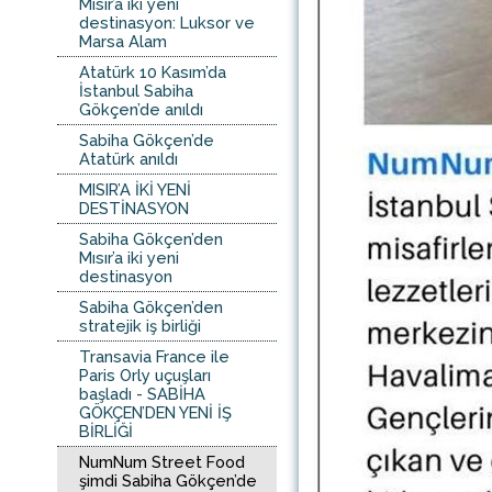
Mısır’a iki yeni
destinasyon: Luksor ve
Marsa Alam
Atatürk 10 Kasım’da
İstanbul Sabiha
Gökçen’de anıldı
Sabiha Gökçen’de
Atatürk anıldı
MISIR’A İKİ YENİ
DESTİNASYON
Sabiha Gökçen’den
Mısır’a iki yeni
destinasyon
Sabiha Gökçen’den
stratejik iş birliği
Transavia France ile
Paris Orly uçuşları
başladı - SABİHA
GÖKÇEN’DEN YENİ İŞ
BİRLİĞİ
NumNum Street Food
şimdi Sabiha Gökçen’de