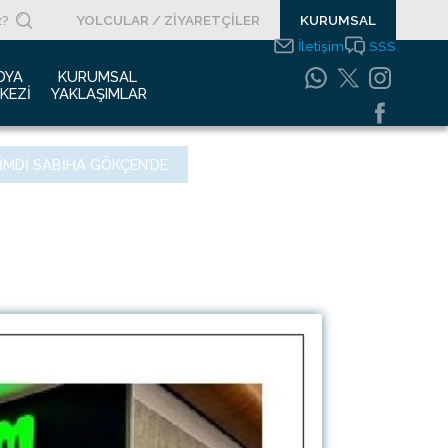
YOLCULAR / ZİYARETÇİLER
KURUMSAL
İletişim
SSS
DYA 
KURUMSAL 
KEZI
YAKLAŞIMLAR
asın Bültenleri
Entegre Yönetim
MDI SABIHA GÖKÇEN’DE
Sistemleri Politikamız
asın Kupürleri
Emniyet Yönetim
ogolar
Sistemi
otoğraf Galerisi
Gıda Güvenliği
Politikası
urumsal Filmler
Bilgi Güvenliği
uyurular
Politikası
Bilgi Toplumu
Hizmetleri
Enerji Yönetim Sistemi
Politikası