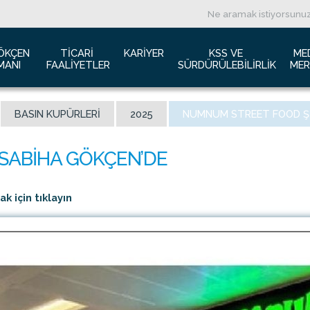
ÖKÇEN 
TICARI 
KARIYER
KSS VE 
ME
MANI
FAALIYETLER
SÜRDÜRÜLEBILIRLIK
MER
ızda
Havacılık Pazarlama
İş başvurusu
Yeşil Havaalanı Projesi
B
BASIN KUPÜRLERI
2025
NUMNUM STREET FOOD ŞI
anı Trafik Raporu
Reklam Fırsatları
İnsan Kaynakları Politikası
Engelsiz Havaalanı
B
İzolasyon
Film ve Fotoğraf Çekimi
Sürdürülebilirlik
L
imiz
Kiralık Alanlar
F
ş Hatlar Terminali Projesi
Kargo Hizmetleri
K
 için tıklayın
 Bilgileri
Konferans Salonu
D
Gökçen Kimdir?
İhale Duyuruları
a Airports Holdings Berhad