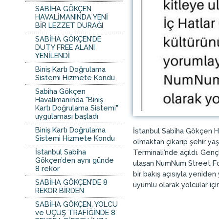
SABİHA GÖKÇEN
HAVALİMANINDA YENİ
BİR LEZZET DURAĞI
SABİHA GÖKÇEN’DE
DUTY FREE ALANI
YENİLENDİ
Biniş Kartı Doğrulama
Sistemi Hizmete Kondu
Sabiha Gökçen
Havalimanı’nda "Biniş
Kartı Doğrulama Sistemi"
uygulaması başladı
Biniş Kartı Doğrulama
İstanbul Sabiha Gökçen Hav
Sistemi Hizmete Kondu
olmaktan çıkarıp şehir ya
İstanbul Sabiha
Terminali’nde açıldı. Gen
Gökçen’den aynı günde
ulaşan NumNum Street Food
8 rekor
bir bakış açısıyla yenid
SABİHA GÖKÇEN’DE 8
uyumlu olarak yolcular için
REKOR BİRDEN
SABİHA GÖKÇEN, YOLCU
ve UÇUŞ TRAFİĞİNDE 8