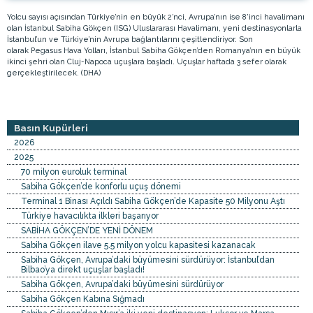
Yolcu sayısı açısından Türkiye’nin en büyük 2’nci, Avrupa’nın ise 8’inci havalimanı
olan İstanbul Sabiha Gökçen (ISG) Uluslararası Havalimanı, yeni destinasyonlarla
İstanbul’un ve Türkiye’nin Avrupa bağlantılarını çeşitlendiriyor. Son
olarak Pegasus Hava Yolları, İstanbul Sabiha Gökçen’den Romanya’nın en büyük
ikinci şehri olan Cluj-Napoca uçuşlara başladı. Uçuşlar haftada 3 sefer olarak
gerçekleştirilecek. (DHA)
Basın Kupürleri
2026
2025
70 milyon euroluk terminal
Sabiha Gökçen’de konforlu uçuş dönemi
Terminal 1 Binası Açıldı Sabiha Gökçen’de Kapasite 50 Milyonu Aştı
Türkiye havacılıkta ilkleri başarıyor
SABİHA GÖKÇEN’DE YENİ DÖNEM
Sabiha Gökçen ilave 5.5 milyon yolcu kapasitesi kazanacak
Sabiha Gökçen, Avrupa’daki büyümesini sürdürüyor: İstanbul’dan
Bilbao’ya direkt uçuşlar başladı!
Sabiha Gökçen, Avrupa’daki büyümesini sürdürüyor
Sabiha Gökçen Kabına Sığmadı