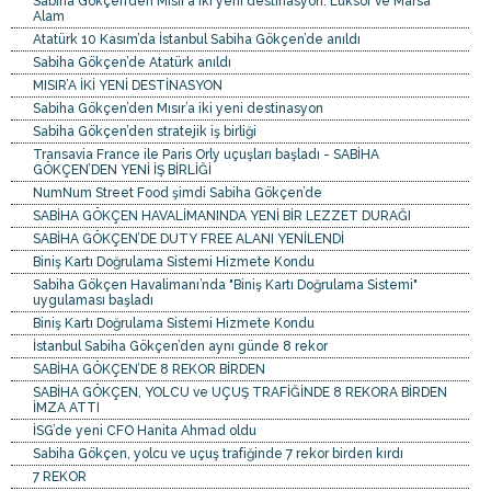
Sabiha Gökçen’den Mısır’a iki yeni destinasyon: Luksor ve Marsa
Alam
Atatürk 10 Kasım’da İstanbul Sabiha Gökçen’de anıldı
Sabiha Gökçen’de Atatürk anıldı
MISIR’A İKİ YENİ DESTİNASYON
Sabiha Gökçen’den Mısır’a iki yeni destinasyon
Sabiha Gökçen’den stratejik iş birliği
Transavia France ile Paris Orly uçuşları başladı - SABİHA
GÖKÇEN’DEN YENİ İŞ BİRLİĞİ
NumNum Street Food şimdi Sabiha Gökçen’de
SABİHA GÖKÇEN HAVALİMANINDA YENİ BİR LEZZET DURAĞI
SABİHA GÖKÇEN’DE DUTY FREE ALANI YENİLENDİ
Biniş Kartı Doğrulama Sistemi Hizmete Kondu
Sabiha Gökçen Havalimanı’nda "Biniş Kartı Doğrulama Sistemi"
uygulaması başladı
Biniş Kartı Doğrulama Sistemi Hizmete Kondu
İstanbul Sabiha Gökçen’den aynı günde 8 rekor
SABİHA GÖKÇEN’DE 8 REKOR BİRDEN
SABİHA GÖKÇEN, YOLCU ve UÇUŞ TRAFİĞİNDE 8 REKORA BİRDEN
İMZA ATTI
İSG’de yeni CFO Hanita Ahmad oldu
Sabiha Gökçen, yolcu ve uçuş trafiğinde 7 rekor birden kırdı
7 REKOR