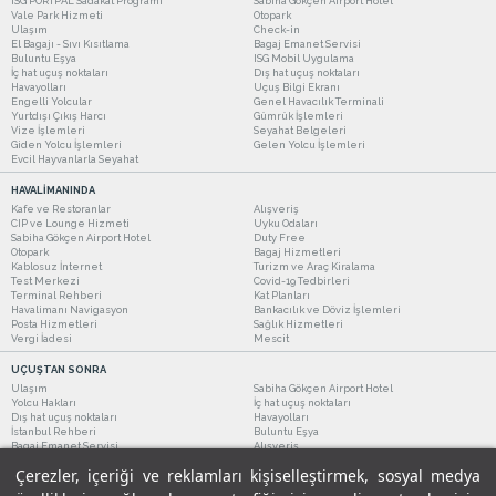
ISG PORTPAL Sadakat Programı
Sabiha Gökçen Airport Hotel
Vale Park Hizmeti
Otopark
Ulaşım
Check-in
El Bagajı - Sıvı Kısıtlama
Bagaj Emanet Servisi
Buluntu Eşya
ISG Mobil Uygulama
İç hat uçuş noktaları
Dış hat uçuş noktaları
Havayolları
Uçuş Bilgi Ekranı
Engelli Yolcular
Genel Havacılık Terminali
Yurtdışı Çıkış Harcı
Gümrük İşlemleri
Vize İşlemleri
Seyahat Belgeleri
Giden Yolcu İşlemleri
Gelen Yolcu İşlemleri
Evcil Hayvanlarla Seyahat
HAVALİMANINDA
Kafe ve Restoranlar
Alışveriş
CIP ve Lounge Hizmeti
Uyku Odaları
Sabiha Gökçen Airport Hotel
Duty Free
Otopark
Bagaj Hizmetleri
Kablosuz İnternet
Turizm ve Araç Kiralama
Test Merkezi
Covid-19 Tedbirleri
Terminal Rehberi
Kat Planları
Havalimanı Navigasyon
Bankacılık ve Döviz İşlemleri
Posta Hizmetleri
Sağlık Hizmetleri
Vergi İadesi
Mescit
UÇUŞTAN SONRA
Ulaşım
Sabiha Gökçen Airport Hotel
Yolcu Hakları
İç hat uçuş noktaları
Dış hat uçuş noktaları
Havayolları
İstanbul Rehberi
Buluntu Eşya
Bagaj Emanet Servisi
Alışveriş
Kafe ve Restoranlar
Turizm ve Araç Kiralama
Çerezler, içeriği ve reklamları kişiselleştirmek, sosyal medya