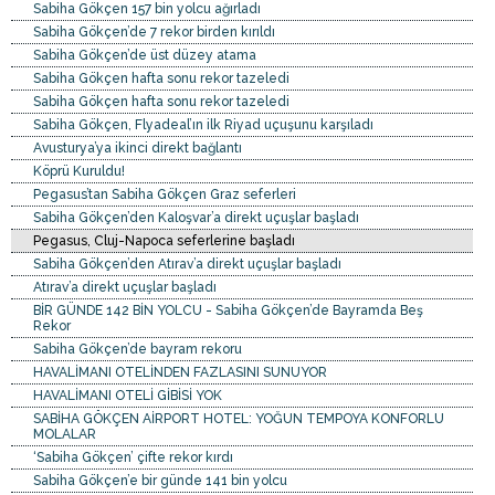
Sabiha Gökçen 157 bin yolcu ağırladı
Sabiha Gökçen’de 7 rekor birden kırıldı
Sabiha Gökçen’de üst düzey atama
Sabiha Gökçen hafta sonu rekor tazeledi
Sabiha Gökçen hafta sonu rekor tazeledi
Sabiha Gökçen, Flyadeal’ın ilk Riyad uçuşunu karşıladı
Avusturya’ya ikinci direkt bağlantı
Köprü Kuruldu!
Pegasus’tan Sabiha Gökçen Graz seferleri
Sabiha Gökçen’den Kaloşvar’a direkt uçuşlar başladı
Pegasus, Cluj-Napoca seferlerine başladı
Sabiha Gökçen’den Atırav’a direkt uçuşlar başladı
Atırav’a direkt uçuşlar başladı
BİR GÜNDE 142 BİN YOLCU - Sabiha Gökçen’de Bayramda Beş
Rekor
Sabiha Gökçen’de bayram rekoru
HAVALİMANI OTELİNDEN FAZLASINI SUNUYOR
HAVALİMANI OTELİ GİBİSİ YOK
SABİHA GÖKÇEN AİRPORT HOTEL: YOĞUN TEMPOYA KONFORLU
MOLALAR
‘Sabiha Gökçen’ çifte rekor kırdı
Sabiha Gökçen’e bir günde 141 bin yolcu