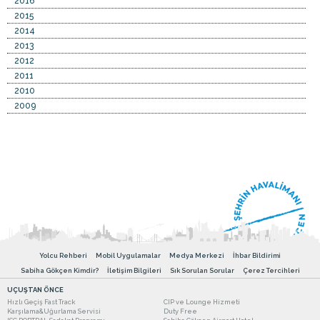
2016
2015
2014
2013
2012
2011
2010
2009
Yolcu Rehberi
Mobil Uygulamalar
Medya Merkezi
İhbar Bildirimi
Sabiha Gökçen Kimdir?
İletişim Bilgileri
Sık Sorulan Sorular
Çerez Tercihleri
UÇUŞTAN ÖNCE
Hızlı Geçiş Fast Track
CIP ve Lounge Hizmeti
Karşılama&Uğurlama Servisi
Duty Free