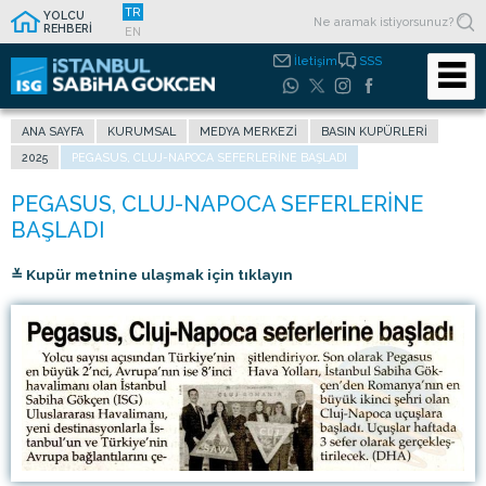
TR
YOLCU
REHBERİ
EN
İletişim
SSS
ANA SAYFA
KURUMSAL
MEDYA MERKEZI
BASIN KUPÜRLERI
2025
PEGASUS, CLUJ-NAPOCA SEFERLERINE BAŞLADI
≚ Kupür metnine ulaşmak için tıklayın