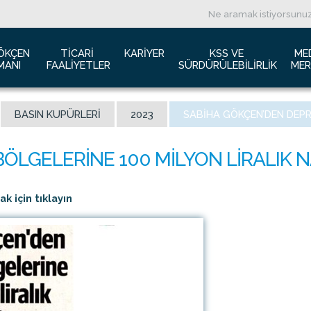
ÖKÇEN 
TICARI 
KARIYER
KSS VE 
ME
MANI
FAALIYETLER
SÜRDÜRÜLEBILIRLIK
MER
ızda
Havacılık Pazarlama
İş başvurusu
Yeşil Havaalanı Projesi
B
BASIN KUPÜRLERI
2023
SABIHA GÖKÇEN’DEN DEPR
anı Trafik Raporu
Reklam Fırsatları
İnsan Kaynakları Politikası
Engelsiz Havaalanı
B
İzolasyon
Film ve Fotoğraf Çekimi
Sürdürülebilirlik
L
imiz
Kiralık Alanlar
F
ş Hatlar Terminali Projesi
Kargo Hizmetleri
K
 için tıklayın
 Bilgileri
Konferans Salonu
D
Gökçen Kimdir?
İhale Duyuruları
a Airports Holdings Berhad