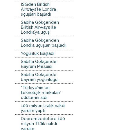
İSG’den British
Airways’le Londra
uçuşları başladı
Sabiha Gökçen’den
British Airways ile
Londra’ya uçuş
Sabiha Gökçen’den
Londra uçuşları başladı
Yoğunluk Başladı
Sabiha Gökçen’de
Bayram Mesaisi
Sabiha Gökçen’de
bayram yoğunluğu
"Türkiye’nin en
teknolojik markaları"
ödüllerini aldı
100 milyon liralık nakdi
yardım yaptı
Depremzedelere 100
milyon TL’lik nakdi
yardım