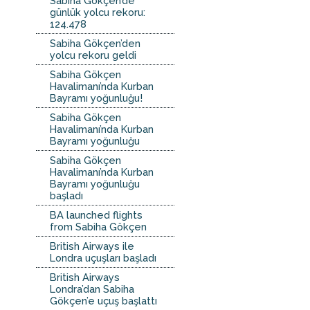
Sabiha Gökçen’de
günlük yolcu rekoru:
124.478
Sabiha Gökçen’den
yolcu rekoru geldi
Sabiha Gökçen
Havalimanı’nda Kurban
Bayramı yoğunluğu!
Sabiha Gökçen
Havalimanı’nda Kurban
Bayramı yoğunluğu
Sabiha Gökçen
Havalimanı’nda Kurban
Bayramı yoğunluğu
başladı
BA launched flights
from Sabiha Gökçen
British Airways ile
Londra uçuşları başladı
British Airways
Londra’dan Sabiha
Gökçen’e uçuş başlattı