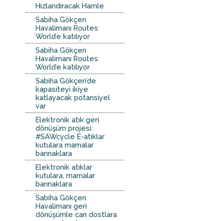
Hızlandıracak Hamle
Sabiha Gökçen
Havalimanı Routes
World’e katılıyor
Sabiha Gökçen
Havalimanı Routes
World’e katılıyor
Sabiha Gökçen’de
kapasiteyi ikiye
katlayacak potansiyel
var
Elektronik atık geri
dönüşüm projesi:
#SAWcycle E-atıklar
kutulara mamalar
barınaklara
Elektronik atıklar
kutulara, mamalar
barınaklara
Sabiha Gökçen
Havalimanı geri
dönüşümle can dostlara