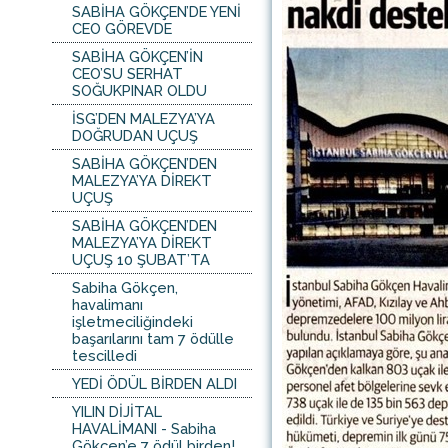
SABİHA GÖKÇEN’DE YENİ
CEO GÖREVDE
SABİHA GÖKÇEN’İN
CEO’SU SERHAT
SOĞUKPINAR OLDU
İSG’DEN MALEZYA’YA
DOĞRUDAN UÇUŞ
SABİHA GÖKÇEN’DEN
MALEZYA’YA DİREKT
UÇUŞ
SABİHA GÖKÇEN’DEN
MALEZYA’YA DİREKT
UÇUŞ 10 ŞUBAT’TA
Sabiha Gökçen,
havalimanı
işletmeciliğindeki
başarılarını tam 7 ödülle
tescilledi
YEDİ ÖDÜL BİRDEN ALDI
YILIN DİJİTAL
HAVALİMANI - Sabiha
Gökçen’e 7 ödül birden!