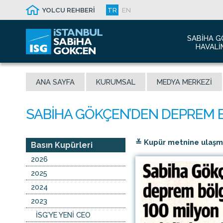
YOLCU REHBERİ
TR
EN
SABIHA G
HAVALI
Hakkım
ANA SAYFA
KURUMSAL
MEDYA MERKEZI
Havalim
Sismik 
Ödüller
Yeni Dı
≚ Kupür metnine ulaşmak
İletişim
Basın Kupürleri
Sabiha 
2026
Malaysi
2025
2024
2023
İSG’YE YENİ CEO