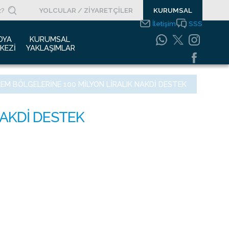
YOLCULAR / ZİYARETÇİLER
KURUMSAL
İletişim
SSS
DYA 
KURUMSAL 
KEZI
YAKLAŞIMLAR
asın Bültenleri
Entegre Yönetim
EM BÖLGELERINE 100 MILYON LIRALIK NAKDI DESTEK
Sistemleri Politikamız
asın Kupürleri
Emniyet Yönetim
ogolar
Sistemi
otoğraf Galerisi
Gıda Güvenliği
Politikası
urumsal Filmler
Bilgi Güvenliği
uyurular
Politikası
Bilgi Toplumu
Hizmetleri
Enerji Yönetim Sistemi
Politikası