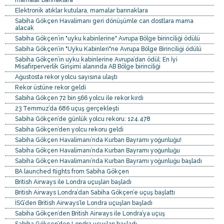
mamalar barınaklara
Elektronik atıklar kutulara, mamalar barınaklara
Sabiha Gökçen Havalimanı geri dönüşümle can dostlara mama
alacak
Sabiha Gökçen’in "uyku kabinlerine" Avrupa Bölge birinciliği ödülü
Sabiha Gökçen’in "Uyku Kabinleri"ne Avrupa Bölge Birinciliği ödülü
Sabiha Gökçen’in uyku kabinlerine Avrupa’dan ödül: En İyi
Misafirperverlik Girişimi alanında AB Bölge birinciliği
Ağustosta rekor yolcu sayısına ulaştı
Rekor üstüne rekor geldi
Sabiha Gökçen 72 bin 566 yolcu ile rekor kırdı
23 Temmuz’da 686 uçuş gerçekleşti
Sabiha Gökçen’de günlük yolcu rekoru: 124.478
Sabiha Gökçen’den yolcu rekoru geldi
Sabiha Gökçen Havalimanı’nda Kurban Bayramı yoğunluğu!
Sabiha Gökçen Havalimanı’nda Kurban Bayramı yoğunluğu
Sabiha Gökçen Havalimanı’nda Kurban Bayramı yoğunluğu başladı
BA launched flights from Sabiha Gökçen
British Airways ile Londra uçuşları başladı
British Airways Londra’dan Sabiha Gökçen’e uçuş başlattı
İSG’den British Airways’le Londra uçuşları başladı
Sabiha Gökçen’den British Airways ile Londra’ya uçuş