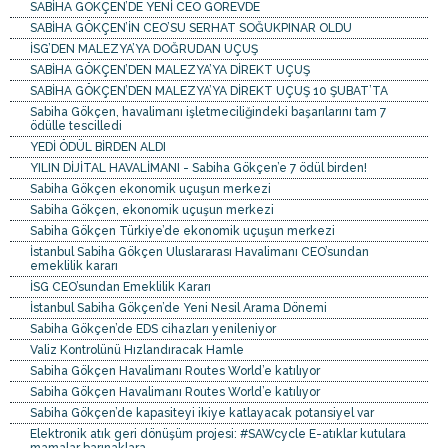
SABİHA GÖKÇEN’DE YENİ CEO GÖREVDE
SABİHA GÖKÇEN’İN CEO’SU SERHAT SOĞUKPINAR OLDU
İSG’DEN MALEZYA’YA DOĞRUDAN UÇUŞ
SABİHA GÖKÇEN’DEN MALEZYA’YA DİREKT UÇUŞ
SABİHA GÖKÇEN’DEN MALEZYA’YA DİREKT UÇUŞ 10 ŞUBAT’TA
Sabiha Gökçen, havalimanı işletmeciliğindeki başarılarını tam 7
ödülle tescilledi
YEDİ ÖDÜL BİRDEN ALDI
YILIN DİJİTAL HAVALİMANI - Sabiha Gökçen’e 7 ödül birden!
Sabiha Gökçen ekonomik uçuşun merkezi
Sabiha Gökçen, ekonomik uçuşun merkezi
Sabiha Gökçen Türkiye’de ekonomik uçuşun merkezi
İstanbul Sabiha Gökçen Uluslararası Havalimanı CEO’sundan
emeklilik kararı
İSG CEO’sundan Emeklilik Kararı
İstanbul Sabiha Gökçen’de Yeni Nesil Arama Dönemi
Sabiha Gökçen’de EDS cihazları yenileniyor
Valiz Kontrolünü Hızlandıracak Hamle
Sabiha Gökçen Havalimanı Routes World’e katılıyor
Sabiha Gökçen Havalimanı Routes World’e katılıyor
Sabiha Gökçen’de kapasiteyi ikiye katlayacak potansiyel var
Elektronik atık geri dönüşüm projesi: #SAWcycle E-atıklar kutulara