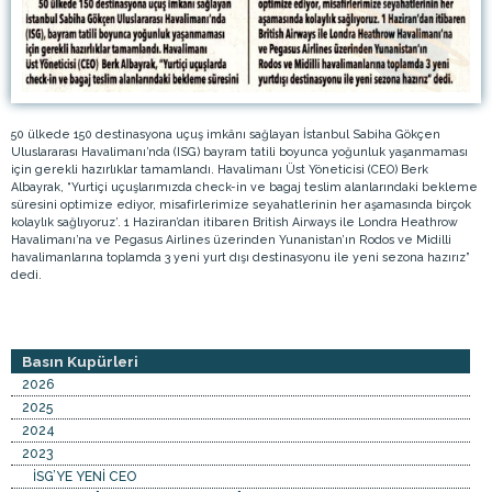
50 ülkede 150 destinasyona uçuş imkânı sağlayan İstanbul Sabiha Gökçen
Uluslararası Havalimanı’nda (ISG) bayram tatili boyunca yoğunluk yaşanmaması
için gerekli hazırlıklar tamamlandı. Havalimanı Üst Yöneticisi (CEO) Berk
Albayrak, “Yurtiçi uçuşlarımızda check-in ve bagaj teslim alanlarındaki bekleme
süresini optimize ediyor, misafirlerimize seyahatlerinin her aşamasında birçok
kolaylık sağlıyoruz’. 1 Haziran’dan itibaren British Airways ile Londra Heathrow
Havalimanı’na ve Pegasus Airlines üzerinden Yunanistan’ın Rodos ve Midilli
havalimanlarına toplamda 3 yeni yurt dışı destinasyonu ile yeni sezona hazırız”
dedi.
Basın Kupürleri
2026
2025
2024
2023
İSG’YE YENİ CEO