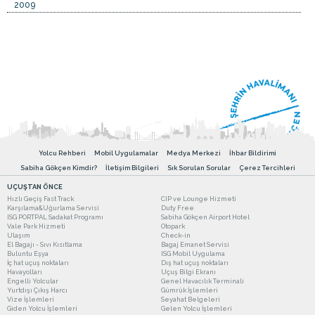
2009
Yolcu Rehberi
Mobil Uygulamalar
Medya Merkezi
İhbar Bildirimi
Sabiha Gökçen Kimdir?
İletişim Bilgileri
Sık Sorulan Sorular
Çerez Tercihleri
UÇUŞTAN ÖNCE
Hızlı Geçiş Fast Track
CIP ve Lounge Hizmeti
Karşılama&Uğurlama Servisi
Duty Free
ISG PORTPAL Sadakat Programı
Sabiha Gökçen Airport Hotel
Vale Park Hizmeti
Otopark
Ulaşım
Check-in
El Bagajı - Sıvı Kısıtlama
Bagaj Emanet Servisi
Buluntu Eşya
ISG Mobil Uygulama
İç hat uçuş noktaları
Dış hat uçuş noktaları
Havayolları
Uçuş Bilgi Ekranı
Engelli Yolcular
Genel Havacılık Terminali
Yurtdışı Çıkış Harcı
Gümrük İşlemleri
Vize İşlemleri
Seyahat Belgeleri
Giden Yolcu İşlemleri
Gelen Yolcu İşlemleri