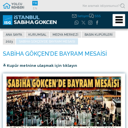
TR
YOLCU
REHBERİ
EN
İletişim
SSS
ANA SAYFA
KURUMSAL
MEDYA MERKEZI
BASIN KUPÜRLERI
2023
SABIHA GÖKÇEN’DE BAYRAM MESAISI
≚ Kupür metnine ulaşmak için tıklayın