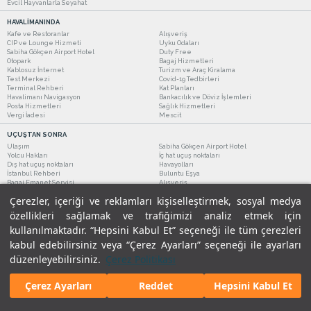
Evcil Hayvanlarla Seyahat
HAVALİMANINDA
Kafe ve Restoranlar
Alışveriş
CIP ve Lounge Hizmeti
Uyku Odaları
Sabiha Gökçen Airport Hotel
Duty Free
Otopark
Bagaj Hizmetleri
Kablosuz İnternet
Turizm ve Araç Kiralama
Test Merkezi
Covid-19 Tedbirleri
Terminal Rehberi
Kat Planları
Havalimanı Navigasyon
Bankacılık ve Döviz İşlemleri
Posta Hizmetleri
Sağlık Hizmetleri
Vergi İadesi
Mescit
UÇUŞTAN SONRA
Ulaşım
Sabiha Gökçen Airport Hotel
Yolcu Hakları
İç hat uçuş noktaları
Dış hat uçuş noktaları
Havayolları
İstanbul Rehberi
Buluntu Eşya
Bagaj Emanet Servisi
Alışveriş
Kafe ve Restoranlar
Turizm ve Araç Kiralama
Çerezler, içeriği ve reklamları kişiselleştirmek, sosyal medya
özellikleri sağlamak ve trafiğimizi analiz etmek için
kullanılmaktadır. “Hepsini Kabul Et” seçeneği ile tüm çerezleri
kabul edebilirsiniz veya “Çerez Ayarları” seçeneği ile ayarları
düzenleyebilirsiniz.
Çerez Politikası
Çerez Ayarları
Reddet
Hepsini Kabul Et
Yasal Uyarılar
|
Çerez Politikamız
|
Gizlilik Taahhüdümüz
|
Kişisel Verilerin Korunması