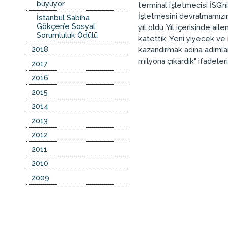
büyüyor
terminal işletmecisi İSG’ni
İşletmesini devralmamızın
İstanbul Sabiha
Gökçen’e Sosyal
yıl oldu. Yıl içerisinde a
Sorumluluk Ödülü
katettik. Yeni yiyecek ve
2018
kazandırmak adına adımlar
milyona çıkardık" ifadeleri
2017
2016
2015
2014
2013
2012
2011
2010
2009