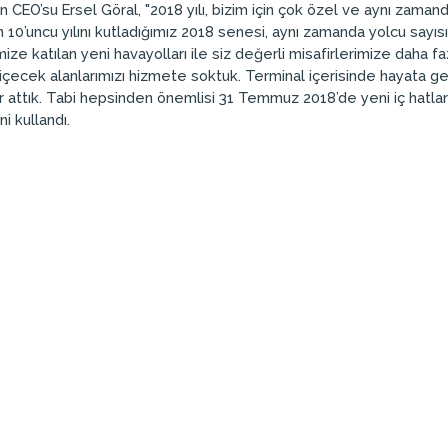
n CEO’su Ersel Göral, "2018 yılı, bizim için çok özel ve aynı zamanda
 10’uncu yılını kutladığımız 2018 senesi, aynı zamanda yolcu sayı
ilemize katılan yeni havayolları ile siz değerli misafirlerimize d
 içecek alanlarımızı hizmete soktuk. Terminal içerisinde hayata 
 attık. Tabi hepsinden önemlisi 31 Temmuz 2018’de yeni iç hatla
ni kullandı.