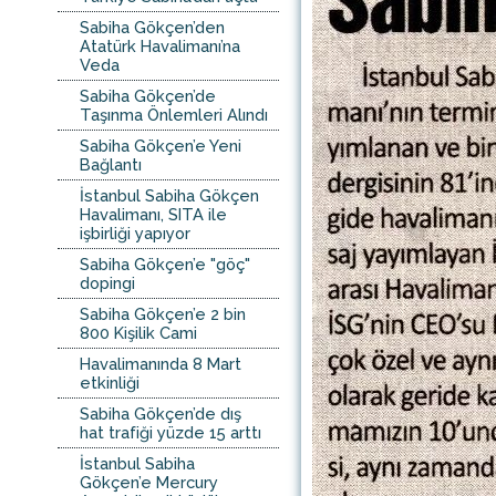
Sabiha Gökçen’den
Atatürk Havalimanı’na
Veda
Sabiha Gökçen’de
Taşınma Önlemleri Alındı
Sabiha Gökçen’e Yeni
Bağlantı
İstanbul Sabiha Gökçen
Havalimanı, SITA ile
işbirliği yapıyor
Sabiha Gökçen’e "göç"
dopingi
Sabiha Gökçen’e 2 bin
800 Kişilik Cami
Havalimanında 8 Mart
etkinliği
Sabiha Gökçen’de dış
hat trafiği yüzde 15 arttı
İstanbul Sabiha
Gökçen’e Mercury