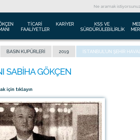
ÖKÇEN 
TICARI 
KARIYER
KSS VE 
ME
MANI
FAALIYETLER
SÜRDÜRÜLEBILIRLIK
MER
ızda
Havacılık Pazarlama
İş başvurusu
Yeşil Havaalanı Projesi
B
BASIN KUPÜRLERI
2019
İSTANBUL’UN ŞEHIR HAVA
anı Trafik Raporu
Reklam Fırsatları
İnsan Kaynakları Politikası
Engelsiz Havaalanı
B
İzolasyon
Film ve Fotoğraf Çekimi
Sürdürülebilirlik
L
imiz
Kiralık Alanlar
F
ş Hatlar Terminali Projesi
Kargo Hizmetleri
K
 için tıklayın
 Bilgileri
Konferans Salonu
D
Gökçen Kimdir?
İhale Duyuruları
a Airports Holdings Berhad