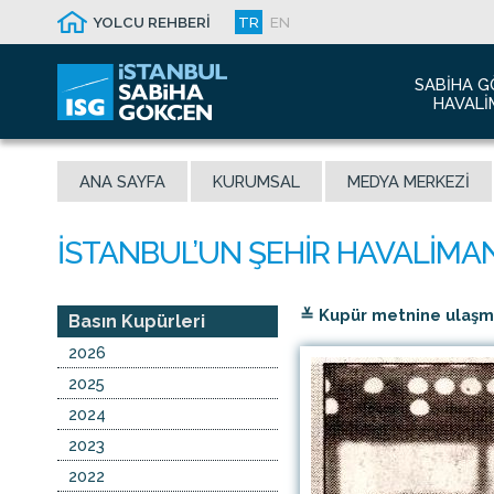
YOLCU REHBERİ
TR
EN
SABIHA G
HAVALI
Hakkım
ANA SAYFA
KURUMSAL
MEDYA MERKEZI
Havalim
Sismik 
Ödüller
Yeni Dı
≚ Kupür metnine ulaşmak
İletişim
Basın Kupürleri
Sabiha 
2026
Malaysi
2025
2024
2023
2022