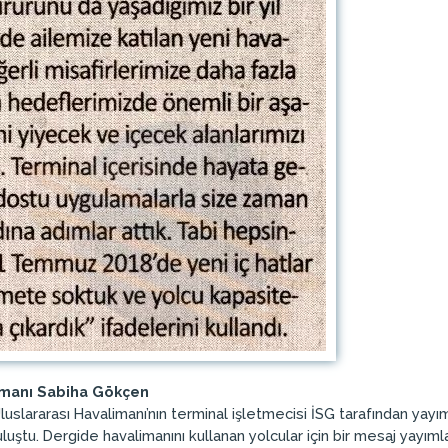
limanı Sabiha Gökçen
uslararası Havalimanı’nın terminal işletmecisi İSG tarafından yayı
e buluştu. Dergide havalimanını kullanan yolcular için bir mesaj yay