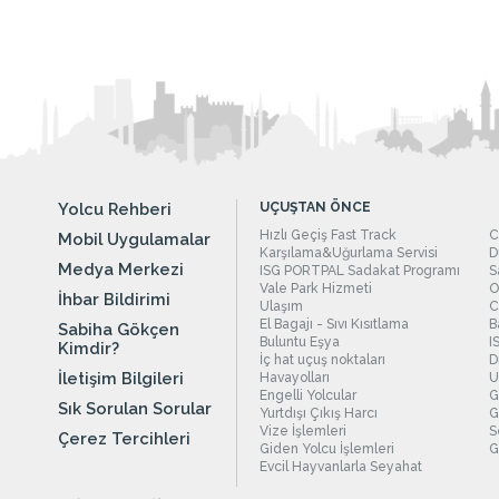
Yolcu Rehberi
UÇUŞTAN ÖNCE
Hızlı Geçiş Fast Track
C
Mobil Uygulamalar
Karşılama&Uğurlama Servisi
D
Medya Merkezi
ISG PORTPAL Sadakat Programı
S
Vale Park Hizmeti
O
İhbar Bildirimi
Ulaşım
C
El Bagajı - Sıvı Kısıtlama
B
Sabiha Gökçen
Buluntu Eşya
I
Kimdir?
İç hat uçuş noktaları
D
İletişim Bilgileri
Havayolları
U
Engelli Yolcular
G
Sık Sorulan Sorular
Yurtdışı Çıkış Harcı
G
Vize İşlemleri
S
Çerez Tercihleri
Giden Yolcu İşlemleri
G
Evcil Hayvanlarla Seyahat