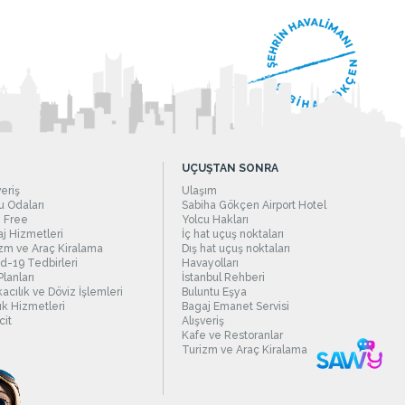
UÇUŞTAN SONRA
veriş
Ulaşım
 Odaları
Sabiha Gökçen Airport Hotel
 Free
Yolcu Hakları
j Hizmetleri
İç hat uçuş noktaları
zm ve Araç Kiralama
Dış hat uçuş noktaları
d-19 Tedbirleri
Havayolları
Planları
İstanbul Rehberi
acılık ve Döviz İşlemleri
Buluntu Eşya
ık Hizmetleri
Bagaj Emanet Servisi
it
Alışveriş
Kafe ve Restoranlar
Turizm ve Araç Kiralama