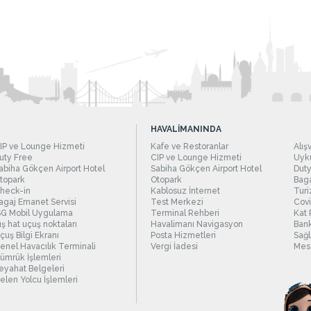
HAVALİMANINDA
IP ve Lounge Hizmeti
Kafe ve Restoranlar
Alış
uty Free
CIP ve Lounge Hizmeti
Uyku
abiha Gökçen Airport Hotel
Sabiha Gökçen Airport Hotel
Duty
topark
Otopark
Baga
heck-in
Kablosuz İnternet
Turi
agaj Emanet Servisi
Test Merkezi
Covi
SG Mobil Uygulama
Terminal Rehberi
Kat 
ış hat uçuş noktaları
Havalimanı Navigasyon
Bank
çuş Bilgi Ekranı
Posta Hizmetleri
Sağl
enel Havacılık Terminali
Vergi İadesi
Mesc
ümrük İşlemleri
eyahat Belgeleri
elen Yolcu İşlemleri