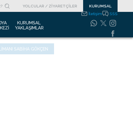
YOLCULAR / ZİYARETÇİLER
KURUMSAL
İletişim
SSS
DYA 
KURUMSAL 
KEZI
YAKLAŞIMLAR
asın Bültenleri
Entegre Yönetim
LIMANI SABIHA GÖKÇEN
Sistemleri Politikamız
asın Kupürleri
Emniyet Yönetim
ogolar
Sistemi
otoğraf Galerisi
Gıda Güvenliği
Politikası
urumsal Filmler
Bilgi Güvenliği
uyurular
Politikası
Bilgi Toplumu
Hizmetleri
Enerji Yönetim Sistemi
Politikası