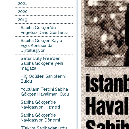
2021
2020
2019
Sabiha Gökçen’de
Engelsiz Dans Gösterisi
Sabiha Gökçen Kayıp
Eşya Konusunda
Dijitalleşiyor
Setur Duty Free’den
Sabiha Gökçen’e yeni
mağaza
HİÇ Ödülleri Sahiplerini
Buldu
Yolcuların Tercihi Sabiha
Gökçen Havalimanı Oldu
Sabiha Gökçen’de
Navigasyon Hizmeti
Sabiha Gökçen’de
Navigasyon Dönemi
Türkiye Sabiha’dan uçtu