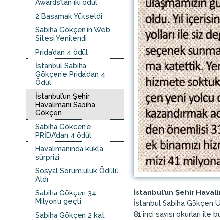
Awards’tan iki ödül
2 Basamak Yükseldi
Sabiha Gökçen’in Web
Sitesi Yenilendi
Prida’dan 4 ödül
İstanbul Sabiha
Gökçen’e Prida’dan 4
Ödül
İstanbul’un Şehir
Havalimanı Sabiha
Gökçen
Sabiha Gökcen’e
PRİDA’dan 4 ödül
Havalimanında kukla
sürprizi
Sosyal Sorumluluk Ödülü
Aldı
İstanbul’un Şehir Hava
Sabiha Gökçen 34
Milyon’u geçti
İstanbul Sabiha Gökçen Ul
81’inci sayısı okurları il
Sabiha Gökçen 2 kat