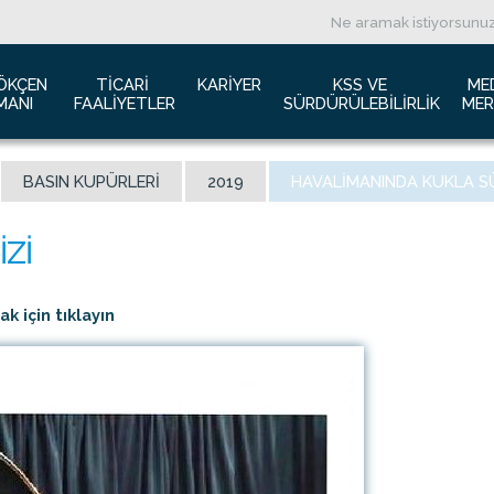
ÖKÇEN 
TICARI 
KARIYER
KSS VE 
ME
MANI
FAALIYETLER
SÜRDÜRÜLEBILIRLIK
MER
ızda
Havacılık Pazarlama
İş başvurusu
Yeşil Havaalanı Projesi
B
BASIN KUPÜRLERI
2019
HAVALIMANINDA KUKLA S
anı Trafik Raporu
Reklam Fırsatları
İnsan Kaynakları Politikası
Engelsiz Havaalanı
B
İzolasyon
Film ve Fotoğraf Çekimi
Sürdürülebilirlik
L
imiz
Kiralık Alanlar
F
ş Hatlar Terminali Projesi
Kargo Hizmetleri
K
 için tıklayın
 Bilgileri
Konferans Salonu
D
Gökçen Kimdir?
İhale Duyuruları
a Airports Holdings Berhad