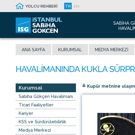
YOLCU REHBERİ
TR
EN
SABIHA G
HAVALI
Hakkım
ANA SAYFA
KURUMSAL
MEDYA MERKEZI
Havalim
Sismik 
Ödüller
Yeni Dı
≚ Kupür metnine ulaşmak
İletişim
Kurumsal
Sabiha 
Sabiha Gökçen Havalimanı
Malaysi
Ticari Faaliyetler
Kariyer
KSS ve Sürdürülebilirlik
Medya Merkezi