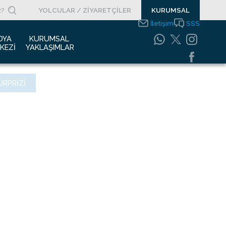
YOLCULAR / ZİYARETÇİLER
KURUMSAL
İletişim
SSS
DYA 
KURUMSAL 
KEZI
YAKLAŞIMLAR
asın Bültenleri
Entegre Yönetim
ÜRPRIZI
Sistemleri Politikamız
asın Kupürleri
Emniyet Yönetim
ogolar
Sistemi
otoğraf Galerisi
Gıda Güvenliği
Politikası
urumsal Filmler
Bilgi Güvenliği
uyurular
Politikası
Bilgi Toplumu
Hizmetleri
Enerji Yönetim Sistemi
Politikası