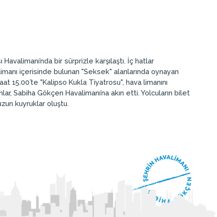
Havalimanı’nda bir sürprizle karşılaştı. İç hatlar
 limanı içerisinde bulunan "Seksek" alanlarında oynayan
at 15.00’te "Kalipso Kukla Tiyatrosu", hava limanını
ar, Sabiha Gökçen Havalimanı’na akın etti. Yolcuların bilet
zun kuyruklar oluştu.