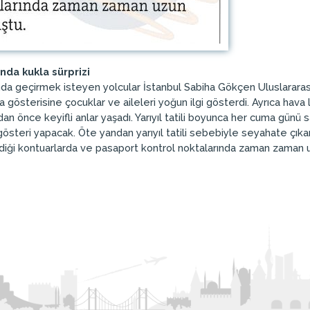
da kukla sürprizi
ışında geçirmek isteyen yolcular İstanbul Sabiha Gökçen Uluslararası 
 gösterisine çocuklar ve aileleri yoğun ilgi gösterdi. Ayrıca hava
 önce keyifli anlar yaşadı. Yarıyıl tatili boyunca her cuma günü sa
österi yapacak. Öte yandan yarıyıl tatili sebebiyle seyahate çıkanl
ildiği kontuarlarda ve pasaport kontrol noktalarında zaman zaman u