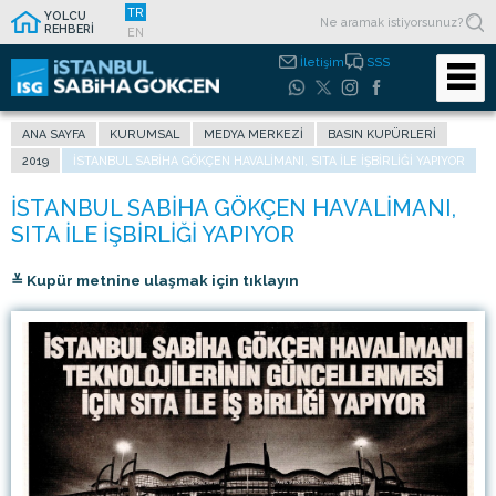
TR
YOLCU
REHBERİ
EN
İletişim
SSS
ANA SAYFA
KURUMSAL
MEDYA MERKEZI
BASIN KUPÜRLERI
2019
İSTANBUL SABIHA GÖKÇEN HAVALIMANI, SITA ILE IŞBIRLIĞI YAPIYOR
≚ Kupür metnine ulaşmak için tıklayın