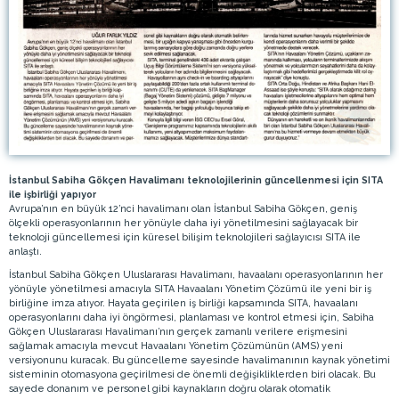
İstanbul Sabiha Gökçen Havalimanı teknolojilerinin güncellenmesi için SITA
ile işbirliği yapıyor
Avrupa’nın en büyük 12’nci havalimanı olan İstanbul Sabiha Gökçen, geniş
ölçekli operasyonlarının her yönüyle daha iyi yönetilmesini sağlayacak bir
teknoloji güncellemesi için küresel bilişim teknolojileri sağlayıcısı SITA ile
anlaştı.
İstanbul Sabiha Gökçen Uluslararası Havalimanı, havaalanı operasyonlarının her
yönüyle yönetilmesi amacıyla SITA Havaalanı Yönetim Çözümü ile yeni bir iş
birliğine imza atıyor. Hayata geçirilen iş birliği kapsamında SITA, havaalanı
operasyonlarını daha iyi öngörmesi, planlaması ve kontrol etmesi için, Sabiha
Gökçen Uluslararası Havalimanı’nın gerçek zamanlı verilere erişmesini
sağlamak amacıyla mevcut Havaalanı Yönetim Çözümünün (AMS) yeni
versiyonunu kuracak. Bu güncelleme sayesinde havalimanının kaynak yönetimi
sisteminin otomasyona geçirilmesi de önemli değişikliklerden biri olacak. Bu
sayede donanım ve personel gibi kaynakların doğru olarak otomatik