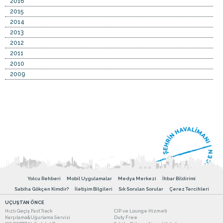
2016
2015
2014
2013
2012
2011
2010
2009
Yolcu Rehberi
Mobil Uygulamalar
Medya Merkezi
İhbar Bildirimi
Sabiha Gökçen Kimdir?
İletişim Bilgileri
Sık Sorulan Sorular
Çerez Tercihleri
UÇUŞTAN ÖNCE
Hızlı Geçiş Fast Track
CIP ve Lounge Hizmeti
Karşılama&Uğurlama Servisi
Duty Free