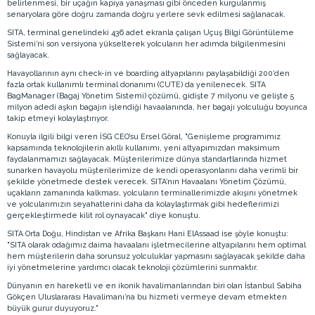
belirlenmesi, bir uçağın kapıya yanaşması gibi önceden kurgulanmış
senaryolara göre doğru zamanda doğru yerlere sevk edilmesi sağlanacak.
SITA, terminal genelindeki 436 adet ekranla çalışan Uçuş Bilgi Görüntüleme
Sistemi’ni son versiyona yükselterek yolcuların her adımda bilgilenmesini
sağlayacak.
Havayollarının aynı check-in ve boarding altyapılarını paylaşabildiği 200’den
fazla ortak kullanımlı terminal donanımı (CUTE) da yenilenecek. SITA
BagManager (Bagaj Yönetim Sistemi) çözümü, gidişte 7 milyonu ve gelişte 5
milyon adedi aşkın bagajın işlendiği havaalanında, her bagajı yolculuğu boyunca
takip etmeyi kolaylaştırıyor.
Konuyla ilgili bilgi veren İSG CEO’su Ersel Göral, "Genişleme programımız
kapsamında teknolojilerin akıllı kullanımı, yeni altyapımızdan maksimum
faydalanmamızı sağlayacak. Müşterilerimize dünya standartlarında hizmet
sunarken havayolu müşterilerimize de kendi operasyonlarını daha verimli bir
şekilde yönetmede destek verecek. SITA’nın Havaalanı Yönetim Çözümü,
uçakların zamanında kalkması, yolcuların terminallerimizde akışını yönetmek
ve yolcularımızın seyahatlerini daha da kolaylaştırmak gibi hedeflerimizi
gerçekleştirmede kilit rol oynayacak" diye konuştu.
SITA Orta Doğu, Hindistan ve Afrika Başkanı Hani ElAssaad ise şöyle konuştu:
"SITA olarak odağımız daima havaalanı işletmecilerine altyapılarını hem optimal
hem müşterilerin daha sorunsuz yolculuklar yapmasını sağlayacak şekilde daha
iyi yönetmelerine yardımcı olacak teknoloji çözümlerini sunmaktır.
Dünyanın en hareketli ve en ikonik havalimanlarından biri olan İstanbul Sabiha
Gökçen Uluslararası Havalimanı’na bu hizmeti vermeye devam etmekten
büyük gurur duyuyoruz."