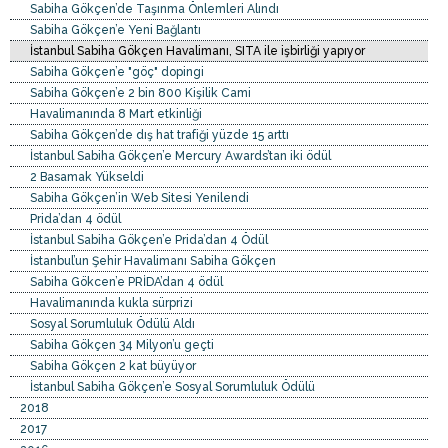
Sabiha Gökçen’de Taşınma Önlemleri Alındı
Sabiha Gökçen’e Yeni Bağlantı
İstanbul Sabiha Gökçen Havalimanı, SITA ile işbirliği yapıyor
Sabiha Gökçen’e "göç" dopingi
Sabiha Gökçen’e 2 bin 800 Kişilik Cami
Havalimanında 8 Mart etkinliği
Sabiha Gökçen’de dış hat trafiği yüzde 15 arttı
İstanbul Sabiha Gökçen’e Mercury Awards’tan iki ödül
2 Basamak Yükseldi
Sabiha Gökçen’in Web Sitesi Yenilendi
Prida’dan 4 ödül
İstanbul Sabiha Gökçen’e Prida’dan 4 Ödül
İstanbul’un Şehir Havalimanı Sabiha Gökçen
Sabiha Gökcen’e PRİDA’dan 4 ödül
Havalimanında kukla sürprizi
Sosyal Sorumluluk Ödülü Aldı
Sabiha Gökçen 34 Milyon’u geçti
Sabiha Gökçen 2 kat büyüyor
İstanbul Sabiha Gökçen’e Sosyal Sorumluluk Ödülü
2018
2017