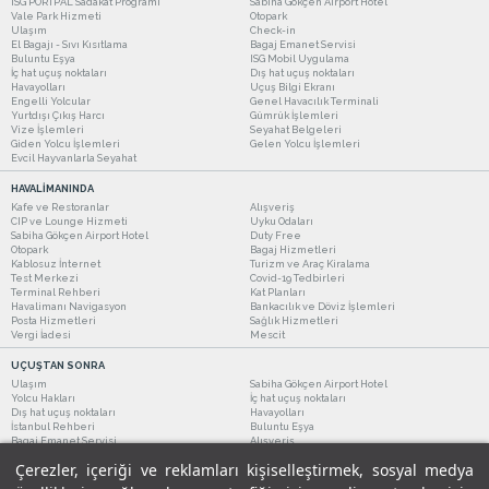
ISG PORTPAL Sadakat Programı
Sabiha Gökçen Airport Hotel
Vale Park Hizmeti
Otopark
Ulaşım
Check-in
El Bagajı - Sıvı Kısıtlama
Bagaj Emanet Servisi
Buluntu Eşya
ISG Mobil Uygulama
İç hat uçuş noktaları
Dış hat uçuş noktaları
Havayolları
Uçuş Bilgi Ekranı
Engelli Yolcular
Genel Havacılık Terminali
Yurtdışı Çıkış Harcı
Gümrük İşlemleri
Vize İşlemleri
Seyahat Belgeleri
Giden Yolcu İşlemleri
Gelen Yolcu İşlemleri
Evcil Hayvanlarla Seyahat
HAVALİMANINDA
Kafe ve Restoranlar
Alışveriş
CIP ve Lounge Hizmeti
Uyku Odaları
Sabiha Gökçen Airport Hotel
Duty Free
Otopark
Bagaj Hizmetleri
Kablosuz İnternet
Turizm ve Araç Kiralama
Test Merkezi
Covid-19 Tedbirleri
Terminal Rehberi
Kat Planları
Havalimanı Navigasyon
Bankacılık ve Döviz İşlemleri
Posta Hizmetleri
Sağlık Hizmetleri
Vergi İadesi
Mescit
UÇUŞTAN SONRA
Ulaşım
Sabiha Gökçen Airport Hotel
Yolcu Hakları
İç hat uçuş noktaları
Dış hat uçuş noktaları
Havayolları
İstanbul Rehberi
Buluntu Eşya
Bagaj Emanet Servisi
Alışveriş
Kafe ve Restoranlar
Turizm ve Araç Kiralama
Çerezler, içeriği ve reklamları kişiselleştirmek, sosyal medya