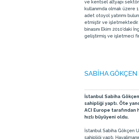
ve kentsel altyapı sektörl
kullanımda olmak üzere 11
adet otoyol yatırımı bulun
etmiştir ve işletmektedir.
binasını Ekim 2010’daki İn
geliştirmiş ve işletmeci fi
SABİHA GÖKÇEN 5
İstanbul Sabiha Gökçen H
sahipliği yaptı. Öte ya
ACI Europe tarafından h
hızlı büyüyeni oldu.
İstanbul Sabiha Gökçen Ulu
sahipliği yaptı. Havaliman