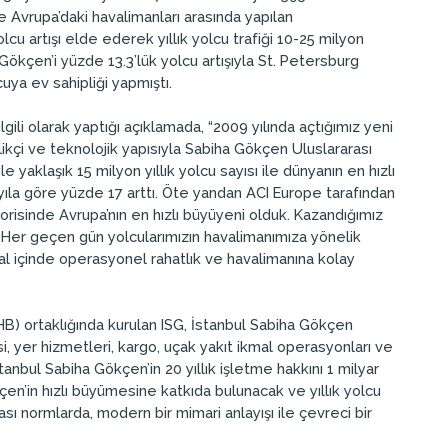
e Avrupa’daki havalimanları arasında yapılan
u artışı elde ederek yıllık yolcu trafiği 10-25 milyon
Gökçen’i yüzde 13.3’lük yolcu artışıyla St. Petersburg
uya ev sahipliği yapmıştı.
li olarak yaptığı açıklamada, “2009 yılında açtığımız yeni
ilikçi ve teknolojik yapısıyla Sabiha Gökçen Uluslararası
 yaklaşık 15 milyon yıllık yolcu sayısı ile dünyanın en hızlı
 yıla göre yüzde 17 arttı. Öte yandan ACI Europe tarafından
orisinde Avrupa’nın en hızlı büyüyeni olduk. Kazandığımız
. Her geçen gün yolcularımızın havalimanımıza yönelik
nal içinde operasyonel rahatlık ve havalimanına kolay
B) ortaklığında kurulan ISG, İstanbul Sabiha Gökçen
i, yer hizmetleri, kargo, uçak yakıt ikmal operasyonları ve
stanbul Sabiha Gökçen’in 20 yıllık işletme hakkını 1 milyar
kçen’in hızlı büyümesine katkıda bulunacak ve yıllık yolcu
ası normlarda, modern bir mimari anlayışı ile çevreci bir