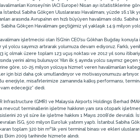
valimanları Konseyi’nin (ACI Europe) Nisan ayı istatistiklerine gör
stanbul Sabiha Gökçen Uluslararası Havalimanı, yüzde 16.1’lik yolc
ları arasında Avrupa’nın en hızlı büyüyen havalimanı oldu. Sabiha 
l Sabiha Gökçen Havalimanı geçtiğimiz yıl yaklaşık 14.9 milyon yolc
valimanı işletmecisi olan İSG’nin CEO’su Gökhan Buğday konuyla ilgi
er yıl yolcu sayımızı artırarak yolumuza devam ediyoruz. Farklı, yen
3 iç olmak üzere toplam 123 uçuş noktası ve 2012 yıl sonu itibariyle
ında yerini almış bulunuyor. Yılın ilk 5 ayında yolcu sayımız geçen
lerine göre, 10-25 milyon yolcuya hizmet veren havalimanları kateg
er için bizi daha çok umutlandırıyor ve motivasyonumuzu artırıyor
. Bu enerjiyle, misafirlerimize zamanında kalkış performansı, termi
evam edeceğiz” dedi.
R Infrastructure (GMR) ve Malaysia Airports Holdings Berhad (MAH
a mevcut terminallerin işletme hakkının yanı sıra otopark işletmes
sislerini 20 yıl süre ile işletme hakkını 1 Mayıs 2008’de devraldı. İ
devralan İSG, 500 milyon Euro’luk yatırım yaptı. İstanbul Sabiha Gö
karan toplam 320 bin m²’lik yeni terminal binası ve ekleri uluslarar
 31 Ekim 2009 tarihinde hizmete alındı.