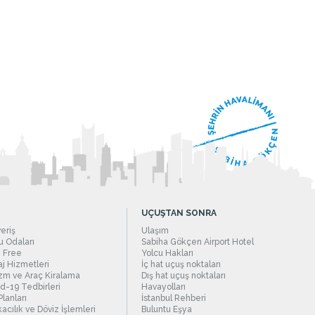
UÇUŞTAN SONRA
veriş
Ulaşım
 Odaları
Sabiha Gökçen Airport Hotel
 Free
Yolcu Hakları
j Hizmetleri
İç hat uçuş noktaları
zm ve Araç Kiralama
Dış hat uçuş noktaları
d-19 Tedbirleri
Havayolları
Planları
İstanbul Rehberi
acılık ve Döviz İşlemleri
Buluntu Eşya