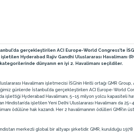
anbul’da gerçekleştirilen ACI Europe-World Congress’te İSG’
 işletilen Hyderabad Rajiv Gandhi Uluslararası Havalimanı (RG
kategorilerinde dünyanın en iyi 2. Havalimanı seçildiler.
slararası Havalimanı işletmecisi İSG’nin Hintli ortağı GMR Group, 
tiğimiz günlerde İstanbul’da gerçekleştirilen ACI Europe-World 
a işlettiği Hyderabad Havalimanı, 5–15 milyon yolcu kapasiteli hav
an Hindistan’da işletilen Yeni Delhi Uluslararası Havalimanı da 25
alimanı ödülüne hak kazandı. Her 2 havalimanının ödülleri GMR’ın üst
istan merkezli global bir altyapı şirketidir. GMR, kurulduğu 1978 yıl