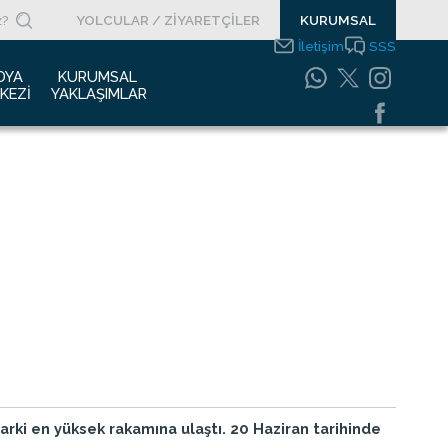
YOLCULAR / ZİYARETÇİLER
KURUMSAL
İletişim
SSS
DYA 
KURUMSAL 
KEZI
YAKLAŞIMLAR
asın Bültenleri
Entegre Yönetim
Sistemleri Politikamız
asın Kupürleri
Emniyet Yönetim
ogolar
Sistemi
otoğraf Galerisi
Gıda Güvenliği
Politikası
urumsal Filmler
Bilgi Güvenliği
uyurular
Politikası
Bilgi Toplumu
Hizmetleri
Enerji Yönetim Sistemi
Politikası
rki en yüksek rakamına ulaştı. 20 Haziran tarihinde