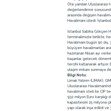
Öte yandan Uluslararası Ha
değerlendirme sonucunda İ
arasında değişen havaliman
Havalimanı izledi. İstanbu
İstanbul Sabiha Gökçen Ha
terminalimizle birlikte, h
Havalimanı bugün 90 dış, 3
büyüyen havalimanları aras
hazırlanan Nisan ayı veri
başarılar, gelecek döneml
tercihi katlanarak artıyor
ulaşım imkanı sunmaya d
Bilgi Notu:
Limak Yatırım (LİMAK), GM
Uluslararası Havalimanı’nd
havalimanı oteli ile CIP te
932 milyon Euro karşılığı 
kapasitesini 25 milyona çı
yapı olarak inşa edildi ve