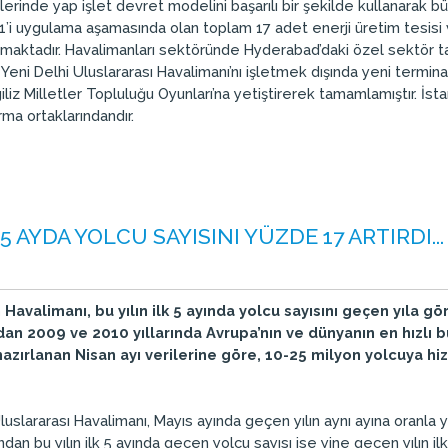
erinde yap işlet devret modelini başarılı bir şekilde kullanarak bü
’i uygulama aşamasında olan toplam 17 adet enerji üretim tesisi 
maktadır. Havalimanları sektöründe Hyderabad’daki özel sektör taraf
 Yeni Delhi Uluslararası Havalimanı’nı işletmek dışında yeni termin
giliz Milletler Topluluğu Oyunları’na yetiştirerek tamamlamıştır. İs
rma ortaklarındandır.
 AYDA YOLCU SAYISINI YÜZDE 17 ARTIRDI...
avalimanı, bu yılın ilk 5 ayında yolcu sayısını geçen yıla gö
ndan 2009 ve 2010 yıllarında Avrupa’nın ve dünyanın en hızlı
azırlanan Nisan ayı verilerine göre, 10-25 milyon yolcuya h
slararası Havalimanı, Mayıs ayında geçen yılın aynı ayına oranla y
ından bu yılın ilk 5 ayında geçen yolcu sayısı ise yine geçen yılın i