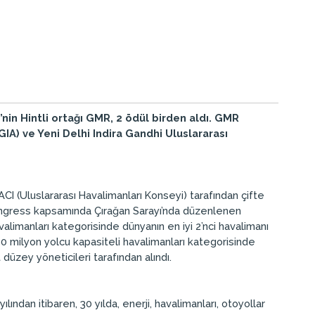
nin Hintli ortağı GMR, 2 ödül birden aldı. GMR
IA) ve Yeni Delhi Indira Gandhi Uluslararası
ACI (Uluslararası Havalimanları Konseyi) tarafından çifte
Congress kapsamında Çırağan Sarayı’nda düzenlenen
alimanları kategorisinde dünyanın en iyi 2’nci havalimanı
–40 milyon yolcu kapasiteli havalimanları kategorisinde
 düzey yöneticileri tarafından alındı.
ından itibaren, 30 yılda, enerji, havalimanları, otoyollar