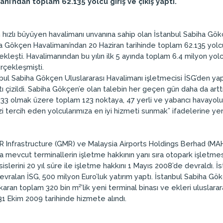
ı’ndan toplam 62.135 yolcu giriş ve çıkış yaptı.
 hızlı büyüyen havalimanı unvanına sahip olan İstanbul Sabiha Gökç
ha Gökçen Havalimanı’ndan 20 Haziran tarihinde toplam 62.135 yolcu g
kleşti. Havalimanından bu yılın ilk 5 ayında toplam 6.4 milyon yolcu 
rçekleşmişti.
anbul Sabiha Gökçen Uluslararası Havalimanı işletmecisi İSG’den yapıl
tı çizildi. Sabiha Gökçen’e olan talebin her geçen gün daha da art
e 33 olmak üzere toplam 123 noktaya, 47 yerli ve yabancı havayoluy
 tercih eden yolcularımıza en iyi hizmeti sunmak” ifadelerine yer 
R Infrastructure (GMR) ve Malaysia Airports Holdings Berhad (MAH
a mevcut terminallerin işletme hakkının yanı sıra otopark işletmes
sislerini 20 yıl süre ile işletme hakkını 1 Mayıs 2008’de devraldı. İ
devralan İSG, 500 milyon Euro’luk yatırım yaptı. İstanbul Sabiha Gö
karan toplam 320 bin m²’lik yeni terminal binası ve ekleri uluslarar
 31 Ekim 2009 tarihinde hizmete alındı.