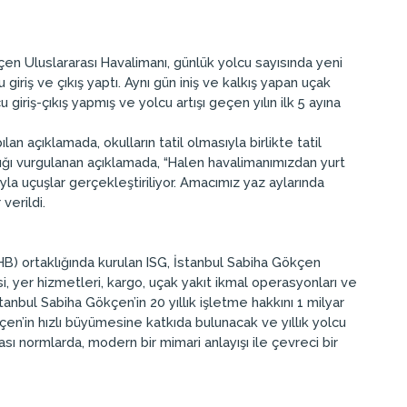
en Uluslararası Havalimanı, günlük yolcu sayısında yeni
iriş ve çıkış yaptı. Aynı gün iniş ve kalkış yapan uçak
giriş-çıkış yapmış ve yolcu artışı geçen yılın ilk 5 ayına
an açıklamada, okulların tatil olmasıyla birlikte tatil
tığı vurgulanan açıklamada, “Halen havalimanımızdan yurt
la uçuşlar gerçekleştiriliyor. Amacımız yaz aylarında
verildi.
B) ortaklığında kurulan ISG, İstanbul Sabiha Gökçen
i, yer hizmetleri, kargo, uçak yakıt ikmal operasyonları ve
stanbul Sabiha Gökçen’in 20 yıllık işletme hakkını 1 milyar
kçen’in hızlı büyümesine katkıda bulunacak ve yıllık yolcu
ası normlarda, modern bir mimari anlayışı ile çevreci bir