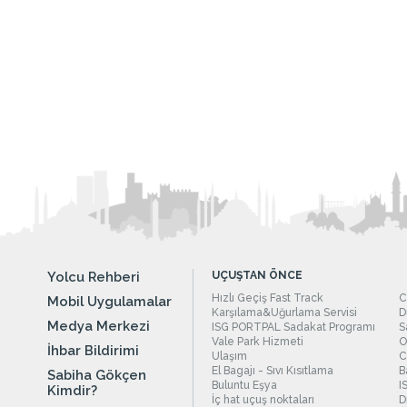
Yolcu Rehberi
UÇUŞTAN ÖNCE
Hızlı Geçiş Fast Track
C
Mobil Uygulamalar
Karşılama&Uğurlama Servisi
D
Medya Merkezi
ISG PORTPAL Sadakat Programı
S
Vale Park Hizmeti
O
İhbar Bildirimi
Ulaşım
C
El Bagajı - Sıvı Kısıtlama
B
Sabiha Gökçen
Buluntu Eşya
I
Kimdir?
İç hat uçuş noktaları
D