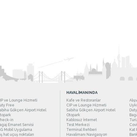
HAVALİMANINDA
IP ve Lounge Hizmeti
Kafe ve Restoranlar
Alış
uty Free
CIP ve Lounge Hizmeti
Uyku
abiha Gökçen Airport Hotel
Sabiha Gökçen Airport Hotel
Duty
topark
Otopark
Baga
heck-in
Kablosuz İnternet
Turi
agaj Emanet Servisi
Test Merkezi
Covi
SG Mobil Uygulama
Terminal Rehberi
Kat 
ış hat uçuş noktaları
Havalimanı Navigasyon
Bank