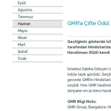
Eylül
Ağustos
Temmuz
GMR’a Çifte Ödül
Haziran
Mayıs
Nisan
Geçtiğimiz günlerde İst
Mart
tarafından Hindistan’da
Şubat
Havalimanı (IGIA) kendi 
Ocak
İstanbul Sabiha Gökçen Ulu
ödüle layık görüldü. Geç
gecede GMR’ın Hindistan’d
seçildi. Yine GMR tarafınd
dünyanın en iyi ikinci hav
GMR Bilgi Notu:
GMR Group, Bangalore, Hind