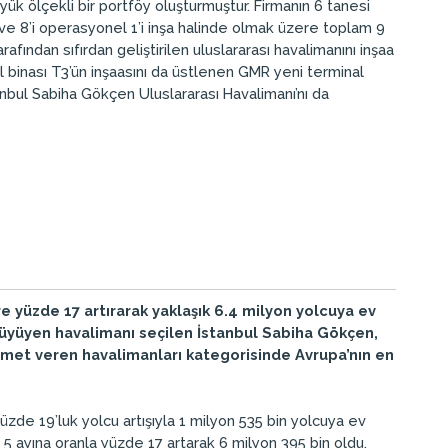
yük ölçekli bir portföy oluşturmuştur. Firmanın 6 tanesi
ve 8’i operasyonel 1’i inşa halinde olmak üzere toplam 9
ından sıfırdan geliştirilen uluslararası havalimanını inşaa
al binası T3’ün inşaasını da üstlenen GMR yeni terminal
tanbul Sabiha Gökçen Uluslararası Havalimanı’nı da
re yüzde 17 artırarak yaklaşık 6.4 milyon yolcuya ev
 büyüyen havalimanı seçilen İstanbul Sabiha Gökçen,
izmet veren havalimanları kategorisinde Avrupa’nın en
üzde 19’luk yolcu artışıyla 1 milyon 535 bin yolcuya ev
lk 5 ayına oranla yüzde 17 artarak 6 milyon 395 bin oldu.