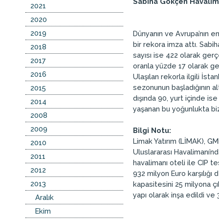
Sabiha Gökçen Havaliman
2021
2020
2019
Dünyanın ve Avrupa’nın en
bir rekora imza attı. Sabi
2018
sayısı ise 422 olarak gerçe
2017
oranla yüzde 17 olarak ge
2016
Ulaşılan rekorla ilgili İst
sezonunun başladığının al
2015
dışında 90, yurt içinde is
2014
yaşanan bu yoğunlukta bizi
2008
2009
Bilgi Notu:
Limak Yatırım (LİMAK), GM
2010
Uluslararası Havalimanı’nd
2011
havalimanı oteli ile CIP te
2012
932 milyon Euro karşılığı 
2013
kapasitesini 25 milyona çı
yapı olarak inşa edildi ve
Aralık
Ekim