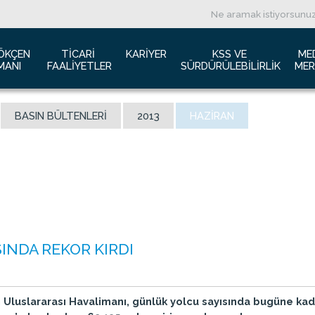
ÖKÇEN 
TICARI 
KARIYER
KSS VE 
ME
MANI
FAALIYETLER
SÜRDÜRÜLEBILIRLIK
MER
ızda
Havacılık Pazarlama
İş başvurusu
Yeşil Havaalanı Projesi
B
BASIN BÜLTENLERI
2013
HAZIRAN
anı Trafik Raporu
Reklam Fırsatları
İnsan Kaynakları Politikası
Engelsiz Havaalanı
B
İzolasyon
Film ve Fotoğraf Çekimi
Sürdürülebilirlik
L
imiz
Kiralık Alanlar
F
ş Hatlar Terminali Projesi
Kargo Hizmetleri
K
 Bilgileri
Konferans Salonu
D
Gökçen Kimdir?
İhale Duyuruları
a Airports Holdings Berhad
SINDA REKOR KIRDI
Uluslararası Havalimanı, günlük yolcu sayısında bugüne kada