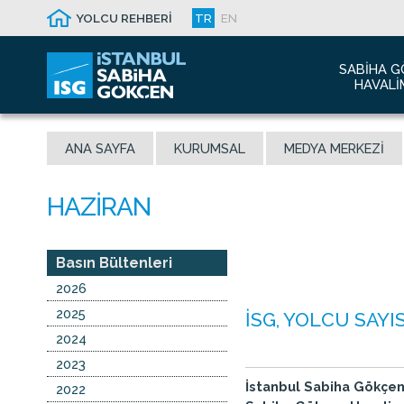
YOLCU REHBERİ
TR
EN
SABIHA G
HAVALI
Hakkım
ANA SAYFA
KURUMSAL
MEDYA MERKEZI
Havalim
Sismik 
Ödüller
Yeni Dı
İletişim
Basın Bültenleri
Sabiha 
2026
Malaysi
2025
İSG, YOLCU SAYI
2024
2023
İstanbul Sabiha Gökçen 
2022