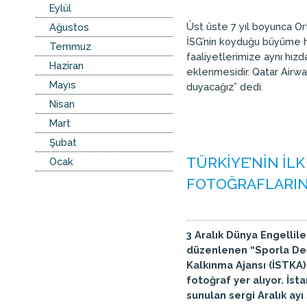
Eylül
Üst üste 7 yıl boyunca Or
Ağustos
İSG’nin koyduğu büyüme h
Temmuz
faaliyetlerimize aynı hız
Haziran
eklenmesidir. Qatar Airwa
Mayıs
duyacağız” dedi.
Nisan
Mart
Şubat
TÜRKİYE’NİN İLK
Ocak
FOTOĞRAFLARINA
3 Aralık Dünya Engellil
düzenlenen “Sporla Deği
Kalkınma Ajansı (İSTKA
fotoğraf yer alıyor. İs
sunulan sergi Aralık ayı