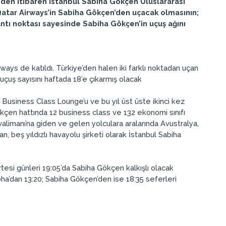
nden itibaren İstanbul Sabiha Gökçen Uluslararası
atar Airways’in Sabiha Gökçen’den uçacak olmasının;
ntı noktası sayesinde Sabiha Gökçen’in uçuş ağını
ays de katıldı. Türkiye’den halen iki farklı noktadan uçan
uçuş sayısını haftada 18’e çıkarmış olacak
i Business Class Lounge’u ve bu yıl üst üste ikinci kez
ökçen hattında 12 business class ve 132 ekonomi sınıfı
limanı’na giden ve gelen yolculara aralarında Avustralya,
beş yıldızlı havayolu şirketi olarak İstanbul Sabiha
esi günleri 19:05’da Sabiha Gökçen kalkışlı olacak
ha’dan 13:20; Sabiha Gökçen’den ise 18:35 seferleri