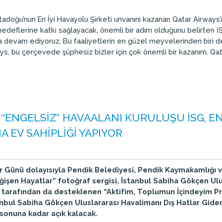
tadoğu’nun En İyi Havayolu Şirketi unvanını kazanan Qatar Airways’
edeflerine katkı sağlayacak, önemli bir adım olduğunu belirten 
da devam ediyoruz. Bu faaliyetlerin en güzel meyvelerinden biri de
ys, bu çerçevede şüphesiz bizler için çok önemli bir kazanım. Qa
 ‘‘ENGELSİZ’’ HAVAALANI KURULUŞU İSG, 
 EV SAHİPLİĞİ YAPIYOR
er Günü dolayısıyla Pendik Belediyesi, Pendik Kaymakamlığı v
şen Hayatlar” fotoğraf sergisi, İstanbul Sabiha Gökçen Ulus
) tarafından da desteklenen “Aktifim, Toplumun İçindeyim 
tanbul Sabiha Gökçen Uluslararası Havalimanı Dış Hatlar Giden
 sonuna kadar açık kalacak.