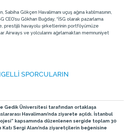
in, Sabiha Gökçen Havalimanı uçuş ağına katılmasının,
İSG CEO’su Gökhan Buğday, “İSG olarak pazarlama
, prestijli havayolu şirketlerinin portföyümüze
tar Airways ve yolcularını ağırlamaktan memnuniyet
ENGELLİ SPORCULARIN
e Gedik Üniversitesi tarafından ortaklaşa
lararası Havalimanı’nda ziyarete açıldı. İstanbul
Projesi” kapsamında düzenlenen sergide toplam 30
 Katı Sergi Alanı’nda ziyaretçilerin beğenisine