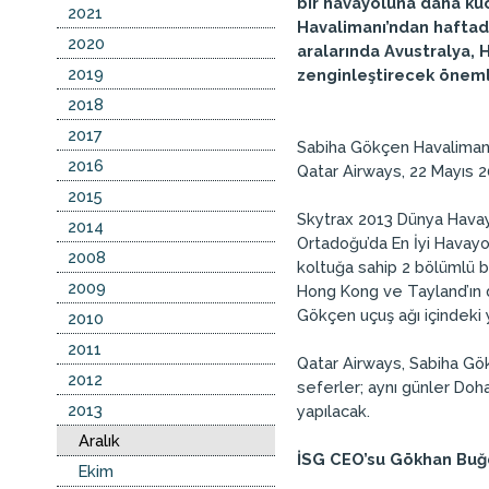
bir havayoluna daha kuc
2021
Havalimanı’ndan haftad
2020
aralarında Avustralya, 
2019
zenginleştirecek önemli
2018
2017
Sabiha Gökçen Havalimanı’
2016
Qatar Airways, 22 Mayıs 20
2015
Skytrax 2013 Dünya Havayol
2014
Ortadoğu’da En İyi Havayo
2008
koltuğa sahip 2 bölümlü b
2009
Hong Kong ve Tayland’ın d
Gökçen uçuş ağı içindeki y
2010
2011
Qatar Airways, Sabiha Gök
2012
seferler; aynı günler Doh
2013
yapılacak.
Aralık
İSG CEO’su Gökhan Buğd
Ekim