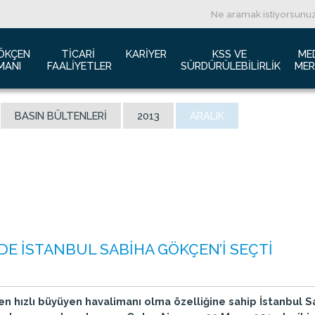
ÖKÇEN 
TICARI 
KARIYER
KSS VE 
ME
MANI
FAALIYETLER
SÜRDÜRÜLEBILIRLIK
MER
ızda
Havacılık Pazarlama
İş başvurusu
Yeşil Havaalanı Projesi
B
BASIN BÜLTENLERI
2013
ARALIK
anı Trafik Raporu
Reklam Fırsatları
İnsan Kaynakları Politikası
Engelsiz Havaalanı
B
İzolasyon
Film ve Fotoğraf Çekimi
Sürdürülebilirlik
L
imiz
Kiralık Alanlar
F
ş Hatlar Terminali Projesi
Kargo Hizmetleri
K
 Bilgileri
Konferans Salonu
D
Gökçen Kimdir?
İhale Duyuruları
a Airports Holdings Berhad
DE İSTANBUL SABİHA GÖKÇEN’İ SEÇTİ
en hızlı büyüyen havalimanı olma özelliğine sahip İstanbul 