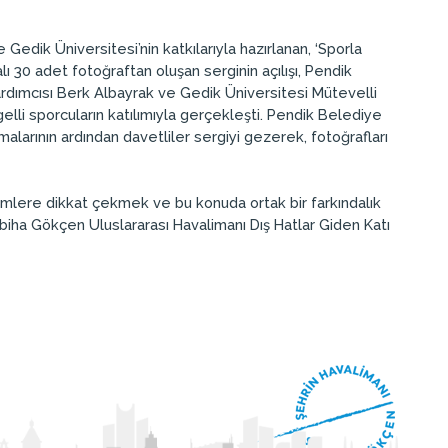
edik Üniversitesi’nin katkılarıyla hazırlanan, ‘Sporla
ı 30 adet fotoğraftan oluşan serginin açılışı, Pendik
dımcısı Berk Albayrak ve Gedik Üniversitesi Mütevelli
elli sporcuların katılımıyla gerçekleşti. Pendik Belediye
alarının ardından davetliler sergiyi gezerek, fotoğrafları
blemlere dikkat çekmek ve bu konuda ortak bir farkındalık
abiha Gökçen Uluslararası Havalimanı Dış Hatlar Giden Katı