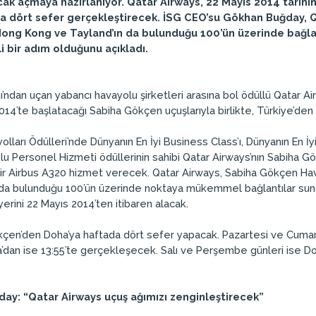
ak açmaya hazırlanıyor. Qatar Airways, 22 Mayıs 2014 tarihi
a dört sefer gerçekleştirecek. İSG CEO’su Gökhan Buğday, Q
Hong Kong ve Tayland’ın da bulunduğu 100’ün üzerinde bağla
 bir adım olduğunu açıkladı.
ndan uçan yabancı havayolu şirketleri arasına bol ödüllü Qatar Airw
14’te başlatacağı Sabiha Gökçen uçuşlarıyla birlikte, Türkiye’den 
ları Ödülleri’nde Dünyanın En İyi Business Class’ı, Dünyanın En İy
lu Personel Hizmeti ödüllerinin sahibi Qatar Airways’nın Sabiha G
ir Airbus A320 hizmet verecek. Qatar Airways, Sabiha Gökçen Hava
a bulunduğu 100’ün üzerinde noktaya mükemmel bağlantılar sunan, 
erini 22 Mayıs 2014’ten itibaren alacak.
çen’den Doha’ya haftada dört sefer yapacak. Pazartesi ve Cumart
a’dan ise 13:55’te gerçekleşecek. Salı ve Perşembe günleri ise Do
ay: “Qatar Airways uçuş ağımızı zenginleştirecek”