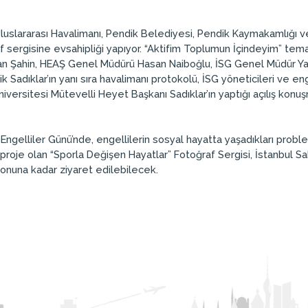
uslararası Havalimanı, Pendik Belediyesi, Pendik Kaymakamlığı ve G
 sergisine evsahipliği yapıyor. “Aktifim Toplumun İçindeyim” temal
an Şahin, HEAŞ Genel Müdürü Hasan Naiboğlu, İSG Genel Müdür Yar
Sadıklar’ın yanı sıra havalimanı protokolü, İSG yöneticileri ve eng
versitesi Mütevelli Heyet Başkanı Sadıklar’ın yaptığı açılış konuşm
a Engelliler Günü’nde, engellilerin sosyal hayatta yaşadıkları pro
 proje olan “Sporla Değişen Hayatlar” Fotoğraf Sergisi, İstanbul S
 sonuna kadar ziyaret edilebilecek.