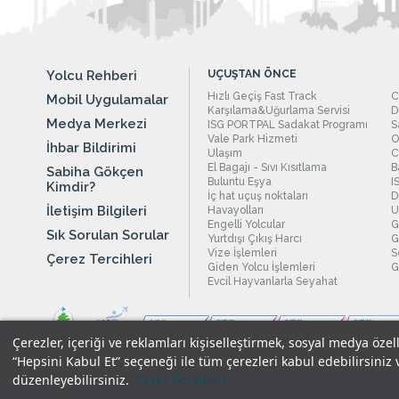
Yolcu Rehberi
UÇUŞTAN ÖNCE
Hızlı Geçiş Fast Track
C
Mobil Uygulamalar
Karşılama&Uğurlama Servisi
D
Medya Merkezi
ISG PORTPAL Sadakat Programı
S
Vale Park Hizmeti
O
İhbar Bildirimi
Ulaşım
C
El Bagajı - Sıvı Kısıtlama
B
Sabiha Gökçen
Buluntu Eşya
I
Kimdir?
İç hat uçuş noktaları
D
İletişim Bilgileri
Havayolları
U
Engelli Yolcular
G
Sık Sorulan Sorular
Yurtdışı Çıkış Harcı
G
Vize İşlemleri
S
Çerez Tercihleri
Giden Yolcu İşlemleri
G
Evcil Hayvanlarla Seyahat
Çerezler, içeriği ve reklamları kişiselleştirmek, sosyal medya özel
“Hepsini Kabul Et” seçeneği ile tüm çerezleri kabul edebilirsiniz 
düzenleyebilirsiniz.
Çerez Politikası
Yasal Uyarılar
|
Çerez Politikamız
|
Gizlilik Taahhüdümüz
|
Kişi