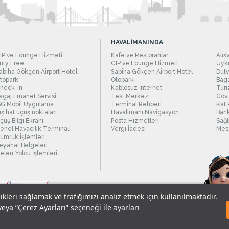
HAVALİMANINDA
IP ve Lounge Hizmeti
Kafe ve Restoranlar
Alış
uty Free
CIP ve Lounge Hizmeti
Uyku
abiha Gökçen Airport Hotel
Sabiha Gökçen Airport Hotel
Duty
topark
Otopark
Baga
heck-in
Kablosuz İnternet
Turi
agaj Emanet Servisi
Test Merkezi
Covi
SG Mobil Uygulama
Terminal Rehberi
Kat 
ış hat uçuş noktaları
Havalimanı Navigasyon
Bank
çuş Bilgi Ekranı
Posta Hizmetleri
Sağl
enel Havacılık Terminali
Vergi İadesi
Mesc
ümrük İşlemleri
eyahat Belgeleri
elen Yolcu İşlemleri
likleri sağlamak ve trafiğimizi analiz etmek için kullanılmaktadır.
veya “Çerez Ayarları” seçeneği ile ayarları
sel Verilerin Korunması
© 2018 - İstanbul Sabiha Gökçen Uluslararası Havali