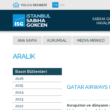
YOLCU REHBERİ
TR
EN
SABIHA G
HAVALI
Hakkım
ANA SAYFA
KURUMSAL
MEDYA MERKEZI
Havalim
Sismik 
Ödüller
Yeni Dı
İletişim
Basın Bültenleri
Sabiha 
2026
Malaysi
2025
QATAR AIRWAYS 
2024
2023
Avrupa’nın ve dünyanın 
2022