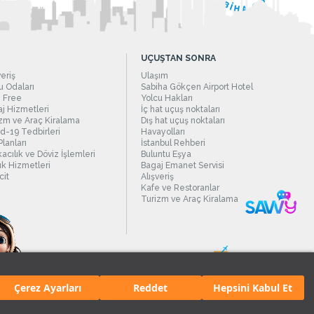
UÇUŞTAN SONRA
veriş
Ulaşım
 Odaları
Sabiha Gökçen Airport Hotel
 Free
Yolcu Hakları
j Hizmetleri
İç hat uçuş noktaları
zm ve Araç Kiralama
Dış hat uçuş noktaları
d-19 Tedbirleri
Havayolları
Planları
İstanbul Rehberi
acılık ve Döviz İşlemleri
Buluntu Eşya
ık Hizmetleri
Bagaj Emanet Servisi
it
Alışveriş
Kafe ve Restoranlar
Turizm ve Araç Kiralama
Çerez Ayarları
Reddet
Hepsini Kabul Et
manı.
Tüm hakları saklıdır. İçerik ve resimlerin izinsiz kullanımı yasaktır.