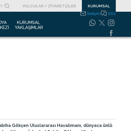
YOLCULAR / ZİYARETÇİLER
KURUMSAL
İletişim
SSS
DYA 
KURUMSAL 
KEZI
YAKLAŞIMLAR
asın Bültenleri
Entegre Yönetim
Sistemleri Politikamız
asın Kupürleri
Emniyet Yönetim
ogolar
Sistemi
otoğraf Galerisi
Gıda Güvenliği
Politikası
urumsal Filmler
Bilgi Güvenliği
uyurular
Politikası
Bilgi Toplumu
Hizmetleri
Enerji Yönetim Sistemi
Politikası
Sabiha Gökçen Uluslararası Havalimanı, dünyaca ünlü