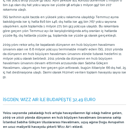
iç hat yolcu artışı yüzde 92 oldu. Aynı şekilde söz konusu dönemde 1 milyon 6
bin 241 olan dış hat yolcu sayısı ise yüzde 98 artışla 1 milyon 997 bin 207
rakamına ulaştı.
İSG tarihinin aylık bazda en yüksek yolcu rakamına ulaşıldığı Temmuz ayına
bakıldığında ise iç hatta 816 bin 146, dış hatta ise 455 bin 767 yolcu sayısına
ulaşılırken, aylık toplamda 1 milyon 271 bin 913 yolcuya ulaşıldı. Bu rakamlara
göre geçen yılın Temmuz ayı ile karşılıştırıldığında artış oranları iç hatlarda
yüzde 89, dış hatlarda yüzde 94, toplamda ise yüzde 91 olarak gerçekleşti.
2009 yılını rekor artış ile kapatarak dünyanın en hızlı büyüyen havalimanı
ünvanını alan ve 6.6 milyon yolcuyu terminalde misafir eden İSG, 2010 yılında
da dünyanın en hızlı büyüyen havalimanı ünvanını elinde tutarak hedefini 11
milyon yolcu olarak belirledi. 2011 yılında da dünyanın en hızlı büyüyen
havalimanı ünvanını devam ettirmek arzusunda olan Sabiha Gökçen
Havalimanı, ulaşım ağını her geçen gün arttırarak, bugün itibariyle 66 dış hat, 25
iç hat destinasyona ulaştı. Daimi olarak Hizmet verilen toplam havayolu sayısı ise
51.
İSG’DEN, WIZZ AIR İLE BUDAPEŞTE 32,49 EURO
Yolcu sayısında yakaladığı hızlı artışla havayollarının ilgi odağı haline gelen,
2009 ve 2010 yılında dünyanın en hızlı büyüyen havalimanı ünvanına sahip
İstanbul Sabiha Gökçen Uluslararası Havalimanı, uçuş ağına Doğu Avrupa’nın
en ucuz maliyetli havayolu şirketi Wizz Air’ı ekledi.