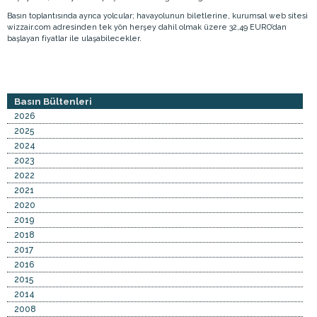
Basın toplantısında ayrıca yolcular; havayolunun biletlerine, kurumsal web sitesi
wizzair.com adresinden tek yön herşey dahil olmak üzere 32,49 EURO’dan
başlayan fiyatlar ile ulaşabilecekler.
Basın Bültenleri
2026
2025
2024
2023
2022
2021
2020
2019
2018
2017
2016
2015
2014
2008