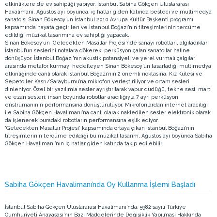
etkinliklere de ev sahipliği yapıyor. İstanbul Sabiha Gökçen Uluslararası
Havalimanı, Ağustos ayı boyunca, iç hatlar giden katında besteci ve multimedya
sanatçısı Sinan Bökesoy’un İstanbul 2010 Avrupa Kültür Başkenti programı
kapsamında hayata geçirilen ve İstanbul Boğazı’nın titreşimlerinin tercüme
edildiği müzikal tasarımına ev sahipliği yapacak.
Sinan Bökesoy’un ‘Gelecekten Masallar Projesi’nde sanayi robotları, algıladıkları
İstanbul’un seslerini notalara dökerek, perküsyon çalan sanatçılar haline
dönüşüyor. İstanbul Boğazı’nın akustik potansiyeli ve yerel vurmalı çalgılar
arasında metafor kurmayı hedefleyen Sinan Bökesoy’un tasarladığı multimedya
etkinliğinde canlı olarak İstanbul Boğazı’nın 2 önemli noktasına; Kız Kulesi ve
Sepetçiler Kasrı/Sarayburnu’na mikrofon yerleştiriliyor ve ortam sesleri
dinleniyor. Özel bir yazılımla sesler ayrıştırılarak vapur düdüğü, tekne sesi, martı
ve ezan sesleri; insan boyunda robotlar aracılığıyla 7 ayrı perküsyon
enstrümanının performansına dönüştürülüyor. Mikrofonlardan internet aracılığı
ile Sabiha Gökçen Havalimanı’na canlı olarak nakledilen sesler elektronik olarak
da işlenerek buradaki robotların performansına eşlik ediyor.
‘Gelecekten Masallar Projesi’ kapsamında ortaya çıkan İstanbul Boğazı’nın
titreşimlerinin tercüme edildiği bu müzikal tasarım, Ağustos ayı boyunca Sabiha
Gökçen Havalimanı’nın iç hatlar giden katında takip edilebilir.
Sabiha Gökçen Havalimanı’nda Oy Kullanma İşlemi Başladı
İstanbul Sabiha Gökçen Uluslararası Havalimanı’nda, 5982 sayılı Türkiye
Cumhuriyeti Anayasası’nın Bazı Maddelerinde Değişiklik Yapılması Hakkında