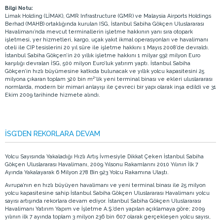
Bilgi Notu:
Limak Holding (LİMAK), GMR Infrastructure (GMR) ve Malaysia Airports Holdings
Berhad (MAHB) ortaklığında kurulan ISG, İstanbul Sabiha Gökçen Uluslararası
Havalimanı’nda mevcut terminallerin işletme hakkının yanı sıra otopark
işletmesi, yer hizmetleri, kargo, uçak yakıt ikmal operasyonları ve havalimanı
oteli ile CIP tesislerini 20 yıl süre ile işletme hakkını 1 Mayıs 2008’de devraldı.
İstanbul Sabiha Gökçen’in 20 yıllık işletme hakkını 1 milyar 932 milyon Euro
karşılığı devralan İSG, 500 milyon Euro’luk yatırım yaptı. İstanbul Sabiha
Gökçen’in hızlı büyümesine katkıda bulunacak ve yıllık yolcu kapasitesini 25
milyona çıkaran toplam 320 bin m²’lik yeni terminal binası ve ekleri uluslararası
normlarda, modern bir mimari anlayışı ile çevreci bir yapı olarak inşa edildi ve 31
Ekim 2009 tarihinde hizmete alındı.
İSG’DEN REKORLARA DEVAM
Yolcu Sayısında Yakaladığı Hızlı Artış İvmesiyle Dikkat Çeken İstanbul Sabiha
Gökçen Uluslararası Havalimanı, 2009 Yılsonu Rakamlarını 2010 Yılının İlk 7
Ayında Yakalayarak 6 Milyon 278 Bin 923 Yolcu Rakamına Ulaştı.
Avrupa’nın en hızlı büyüyen havalimanı ve yeni terminal binası ile 25 milyon
yolcu kapasitesine sahip İstanbul Sabiha Gökçen Uluslararası Havalimanı yolcu
sayısı artışında rekorlara devam ediyor. İstanbul Sabiha Gökçen Uluslararası
Havalimanı Yatırım Yapım ve İşletme A.Ş.’den yapılan açıklamaya göre; 2009
yılının ilk 7 ayında toplam 3 milyon 236 bin 607 olarak gerçekleşen yolcu sayısı,