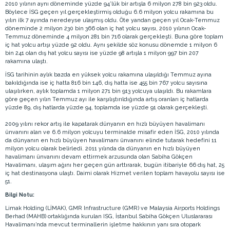
2010 yılının aynı döneminde yüzde 94’lük bir artışla 6 milyon 278 bin 923 oldu.
Böylece İSG geçen yıl gerçekleştirmiş olduğu 6.6 milyon yolcu rakamına bu
yılın ilk 7 ayında neredeyse ulaşmış oldu. Öte yandan geçen yıl Ocak-Temmuz
döneminde 2 milyon 230 bin 366 olan iç hat yolcu sayısı, 2010 yılının Ocak-
Temmuz döneminde 4 milyon 281 bin 716 olarak gerçekleşti. Buna göre toplam
iç hat yolcu artışı yüzde 92 oldu. Aynı şekilde söz konusu dönemde 1 milyon 6
bin 241 olan dış hat yolcu sayısı ise yüzde 98 artışla 1 milyon 997 bin 207
rakamına ulaştı.
İSG tarihinin aylık bazda en yüksek yolcu rakamına ulaşıldığı Temmuz ayına
bakıldığında ise iç hatta 816 bin 146, dış hatta ise 455 bin 767 yolcu sayısına
ulaşılırken, aylık toplamda 1 milyon 271 bin 913 yolcuya ulaşıldı. Bu rakamlara
göre geçen yılın Temmuz ayı ile karşılıştırıldığında artış oranları iç hatlarda
yüzde 89, dış hatlarda yüzde 94, toplamda ise yüzde 91 olarak gerçekleşti.
2009 yılını rekor artış ile kapatarak dünyanın en hızlı büyüyen havalimanı
ünvanını alan ve 6.6 milyon yolcuyu terminalde misafir eden İSG, 2010 yılında
da dünyanın en hızlı büyüyen havalimanı ünvanını elinde tutarak hedefini 11
milyon yolcu olarak belirledi. 2011 yılında da dünyanın en hızlı büyüyen
havalimanı ünvanını devam ettirmek arzusunda olan Sabiha Gökçen
Havalimanı, ulaşım ağını her geçen gün arttırarak, bugün itibariyle 66 dış hat, 25
iç hat destinasyona ulaştı. Daimi olarak Hizmet verilen toplam havayolu sayısı ise
51.
Bilgi Notu:
Limak Holding (LİMAK), GMR Infrastructure (GMR) ve Malaysia Airports Holdings
Berhad (MAHB) ortaklığında kurulan ISG, İstanbul Sabiha Gökçen Uluslararası
Havalimanı’nda mevcut terminallerin işletme hakkının yanı sıra otopark