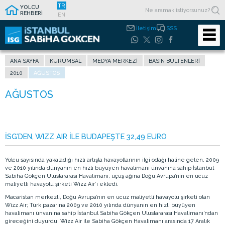
TR
YOLCU
REHBERİ
EN
İletişim
SSS
ANA SAYFA
KURUMSAL
MEDYA MERKEZI
BASIN BÜLTENLERI
2010
AĞUSTOS
İSG’DEN, WIZZ AIR İLE BUDAPEŞTE 32,49 EURO
Yolcu sayısında yakaladığı hızlı artışla havayollarının ilgi odağı haline gelen, 2009
ve 2010 yılında dünyanın en hızlı büyüyen havalimanı ünvanına sahip İstanbul
Sabiha Gökçen Uluslararası Havalimanı, uçuş ağına Doğu Avrupa’nın en ucuz
maliyetli havayolu şirketi Wizz Air’ı ekledi.
Macaristan merkezli, Doğu Avrupa’nın en ucuz maliyetli havayolu şirketi olan
Wizz Air; Türk pazarına 2009 ve 2010 yılında dünyanın en hızlı büyüyen
havalimanı ünvanına sahip İstanbul Sabiha Gökçen Uluslararası Havalimanı’ndan
gireceğini duyurdu. Wizz Air ile Sabiha Gökçen Havalimanı arasında 17 Aralık