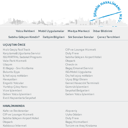
Yolcu Rehberi
Mobil Uygulamalar
Medya Merkezi
İhbar Bildirimi
Sabiha Gökçen Kimdir?
İletişim Bilgileri
Sık Sorulan Sorular
Çerez Tercihleri
UÇUŞTAN ÖNCE
Hızlı Geçiş Fast Track
CIP ve Lounge Hizmeti
Karşılama&Uğurlama Servisi
Duty Free
ISG PORTPAL Sadakat Programı
Sabiha Gökçen Airport Hotel
Vale Park Hizmeti
Otopark
Ulaşım
Check-in
El Bagajı - Sıvı Kısıtlama
Bagaj Emanet Servisi
Buluntu Eşya
ISG Mobil Uygulama
İç hat uçuş noktaları
Dış hat uçuş noktaları
Havayolları
Uçuş Bilgi Ekranı
Engelli Yolcular
Genel Havacılık Terminali
Yurtdışı Çıkış Harcı
Gümrük İşlemleri
Vize İşlemleri
Seyahat Belgeleri
Giden Yolcu İşlemleri
Gelen Yolcu İşlemleri
Evcil Hayvanlarla Seyahat
HAVALİMANINDA
Kafe ve Restoranlar
Alışveriş
CIP ve Lounge Hizmeti
Uyku Odaları
Sabiha Gökçen Airport Hotel
Duty Free
Otopark
Bagaj Hizmetleri
Kablosuz İnternet
Turizm ve Araç Kiralama