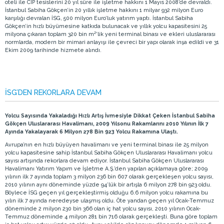
oteli ile CIP tesislerini 20 yıl süre ile işletme hakkını 1 Mayıs 2008’de devraldı.
İstanbul Sabiha Gökçen’in 20 yıllık işletme hakkını 1 milyar 932 milyon Euro
karşılığı devralan İSG, 500 milyon Euro’luk yatırım yaptı. İstanbul Sabiha
Gökçen’in hızlı büyümesine katkıda bulunacak ve yıllık yolcu kapasitesini 25
milyona çıkaran toplam 320 bin m²’lik yeni terminal binası ve ekleri uluslararası
normlarda, modern bir mimari anlayışı ile çevreci bir yapı olarak inşa edildi ve 31
Ekim 2009 tarihinde hizmete alındı.
İSG’DEN REKORLARA DEVAM
Yolcu Sayısında Yakaladığı Hızlı Artış İvmesiyle Dikkat Çeken İstanbul Sabiha
Gökçen Uluslararası Havalimanı, 2009 Yılsonu Rakamlarını 2010 Yılının İlk 7
Ayında Yakalayarak 6 Milyon 278 Bin 923 Yolcu Rakamına Ulaştı.
Avrupa’nın en hızlı büyüyen havalimanı ve yeni terminal binası ile 25 milyon
yolcu kapasitesine sahip İstanbul Sabiha Gökçen Uluslararası Havalimanı yolcu
sayısı artışında rekorlara devam ediyor. İstanbul Sabiha Gökçen Uluslararası
Havalimanı Yatırım Yapım ve İşletme A.Ş.’den yapılan açıklamaya göre; 2009
yılının ilk 7 ayında toplam 3 milyon 236 bin 607 olarak gerçekleşen yolcu sayısı,
2010 yılının aynı döneminde yüzde 94’lük bir artışla 6 milyon 278 bin 923 oldu.
Böylece İSG geçen yıl gerçekleştirmiş olduğu 6.6 milyon yolcu rakamına bu
yılın ilk 7 ayında neredeyse ulaşmış oldu. Öte yandan geçen yıl Ocak-Temmuz
döneminde 2 milyon 230 bin 366 olan iç hat yolcu sayısı, 2010 yılının Ocak-
Temmuz döneminde 4 milyon 281 bin 716 olarak gerçekleşti. Buna göre toplam