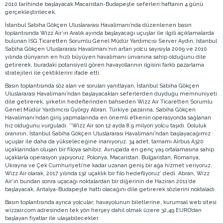
2010 tarihinde başlayacak Macaristan-Budapeşte seferleri haftanın 4 günü
gerçekleştirilecek.
İstanbul Sabiha Gökçen Uluslararası Havalimanı’nda düzenlenen basın
toplantısında Wizz Air’ın Aralık ayında başlayacağı uçuşlar ile ilgili açıklamalarda
bulunan İSG Ticaretten Sorumlu Genel Müdür Yardımcısı Server Aydın, İstanbul
Sabiha Gökçen Uluslararası Havalimanı’nın artan yolcu sayısıyla 2009 ve 2010
yılında dünyanın en hızlı büyüyen havalimanı ünvanına sahip olduğunu dile
getirerek, buradaki potansiyeli gören havayollarının ilgisini farklı pazarlama
stratejileri ile çektiklerini ifade etti.
Basın toplantısında söz alan ve soruları yanıtlayan, İstanbul Sabiha Gökçen
Uluslararası Havalimanı’ndan başlayacakları seferlerden duyduğu memnuniyeti
dile getirerek, şirketin hedeflerinden bahseden Wizz Air Ticaretten Sorumlu
Genel Müdür Yardımcısı György Abran, Türkiye pazarına; Sabiha Gökçen
Havalimanı’ndan giriş yapmalarında en önemli etkenin operasyonda sağlanan
hız olduğunu vurguladı. ‘‘Wizz Air son 12 ayda 8.9 milyon yolcu taşıdı. Doluluk
oranının, İstanbul Sabiha Gökçen Uluslararası Havalimanı’ndan başlayacağımız
uçuşlar ile daha da yükseleceğine inanıyoruz. 34 adet, tamamı Airbus A320
uçaklarından oluşan bir filoya sahibiz. Avrupa’da en genç yaş ortalamasına sahip
uçaklarla operasyon yapıyoruz. Polonya, Macaristan, Bulgaristan, Romanya,
Ukrayna ve Çek Cumhuriyeti’ne kadar uzanan geniş bir ağa hizmet veriyoruz.
Wizz Air olarak, 2017 yılında 132 uçaklık bir filo hedefliyoruz’ dedi. Abran, Wizz
Air’ın bundan sonra uçacağı noktalardan bir diğerinin de Haziran 2011’de
başlayacak, Antalya-Budapeşte hattı olacağını dile getirerek sözlerini noktaladı.
Basın toplantısında ayrıca yolcular; havayolunun biletlerine, kurumsal web sitesi
wizzair.com adresinden tek yön herşey dahil olmak üzere 32,49 EURO’dan
başlayan fiyatlar ile ulaşabilecekler.