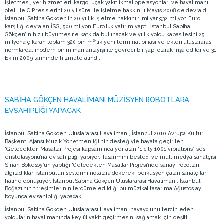
işletmesi, yer hizmetleri, kargo, uçak yakıt ikmal operasyonları ve havalimanı
oteli ile CIP tesislerini 20 yıl süre ile işletme hakkını 1 Mayıs 2008’de devraldı.
İstanbul Sabiha Gökçen’in 20 yıllık işletme hakkını 1 milyar 932 milyon Euro
karşılığı devralan İSG, 500 milyon Euro’luk yatırım yaptı. İstanbul Sabiha
Gökçen’in hızlı büyümesine katkıda bulunacak ve yıllık yolcu kapasitesini 25
milyona çıkaran toplam 320 bin m²’lik yeni terminal binası ve ekleri uluslararası
normlarda, modern bir mimari anlayışı ile çevreci bir yapı olarak inşa edildi ve 31
Ekim 2009 tarihinde hizmete alındı.
SABİHA GÖKÇEN HAVALİMANI MÜZİSYEN ROBOTLARA
EVSAHİPLİĞİ YAPACAK
İstanbul Sabiha Gökçen Uluslararası Havalimanı, İstanbul 2010 Avrupa Kültür
Başkenti Ajansı Müzik Yönetmenliği’nin desteğiyle hayata geçirilen
‘Gelecekten Masallar Projesi kapsamında yer alan “1 city 1001 vibrations” ses
enstelasyonu’na ev sahipliği yapıyor. Tasarımını besteci ve multimedya sanatçısı
Sinan Bökesoy’un yaptığı ‘Gelecekten Masallar Projesi’nde sanayi robotları,
algıladıkları İstanbul’un seslerini notalara dökerek, perküsyon çalan sanatçılar
haline dönüşüyor. İstanbul Sabiha Gökçen Uluslararası Havalimanı, İstanbul
Boğazı’nın titreşimlerinin tercüme edildiği bu müzikal tasarıma Ağustos ayı
boyunca ev sahipliği yapacak.
İstanbul Sabiha Gökçen Uluslararası Havalimanı havayolunu tercih eden
yolcuların havalimanında keyifli vakit geçirmesini sağlamak için çeşitli