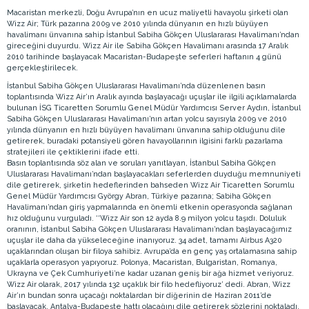
Macaristan merkezli, Doğu Avrupa’nın en ucuz maliyetli havayolu şirketi olan
Wizz Air; Türk pazarına 2009 ve 2010 yılında dünyanın en hızlı büyüyen
havalimanı ünvanına sahip İstanbul Sabiha Gökçen Uluslararası Havalimanı’ndan
gireceğini duyurdu. Wizz Air ile Sabiha Gökçen Havalimanı arasında 17 Aralık
2010 tarihinde başlayacak Macaristan-Budapeşte seferleri haftanın 4 günü
gerçekleştirilecek.
İstanbul Sabiha Gökçen Uluslararası Havalimanı’nda düzenlenen basın
toplantısında Wizz Air’ın Aralık ayında başlayacağı uçuşlar ile ilgili açıklamalarda
bulunan İSG Ticaretten Sorumlu Genel Müdür Yardımcısı Server Aydın, İstanbul
Sabiha Gökçen Uluslararası Havalimanı’nın artan yolcu sayısıyla 2009 ve 2010
yılında dünyanın en hızlı büyüyen havalimanı ünvanına sahip olduğunu dile
getirerek, buradaki potansiyeli gören havayollarının ilgisini farklı pazarlama
stratejileri ile çektiklerini ifade etti.
Basın toplantısında söz alan ve soruları yanıtlayan, İstanbul Sabiha Gökçen
Uluslararası Havalimanı’ndan başlayacakları seferlerden duyduğu memnuniyeti
dile getirerek, şirketin hedeflerinden bahseden Wizz Air Ticaretten Sorumlu
Genel Müdür Yardımcısı György Abran, Türkiye pazarına; Sabiha Gökçen
Havalimanı’ndan giriş yapmalarında en önemli etkenin operasyonda sağlanan
hız olduğunu vurguladı. ‘‘Wizz Air son 12 ayda 8.9 milyon yolcu taşıdı. Doluluk
oranının, İstanbul Sabiha Gökçen Uluslararası Havalimanı’ndan başlayacağımız
uçuşlar ile daha da yükseleceğine inanıyoruz. 34 adet, tamamı Airbus A320
uçaklarından oluşan bir filoya sahibiz. Avrupa’da en genç yaş ortalamasına sahip
uçaklarla operasyon yapıyoruz. Polonya, Macaristan, Bulgaristan, Romanya,
Ukrayna ve Çek Cumhuriyeti’ne kadar uzanan geniş bir ağa hizmet veriyoruz.
Wizz Air olarak, 2017 yılında 132 uçaklık bir filo hedefliyoruz’ dedi. Abran, Wizz
Air’ın bundan sonra uçacağı noktalardan bir diğerinin de Haziran 2011’de
başlayacak, Antalya-Budapeşte hattı olacağını dile getirerek sözlerini noktaladı.