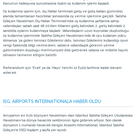
Kanun’un halkoyuna sunulmasına ilişkin oy kullanım işlemi başladı.
Oy kullanma işlemi için, dış Hatlar terminali geliş ve gidiş katları gümrüklü
alanda tamamlanan hazırlıklar sonrasında oy verme işlemine geçildi. Sabiha
Gökçen Havalimanı Dış Hatlar Terminali’nde oy kullanma şartlarına sahip
vatandaşlar, sabah saat 08.00’den itibaren gidiş katındaki 2, geliş katındaki 2
sandıkta oylarını kullanmaya başladı. Vatandaşların uzun kuyruklar oluşturduğu
oy kullanma işleminde Sabiha Gökçen Havalimanı’nda ilk oyu kullanan yolcu
Almanya ‘ya giden İsminaz Gökdemir oldu. İsminaz Gökdemir kullandığı oyun
rengi hakkında bilgi vermezken, sadece vatandaşlık görevini yerine
getirmekten duyduğu memnuniyeti dile getirerek vatana ve millete hayırlı
olmasını temenni ettiğini belirtti.
Referandum için ‘Evet’ ya da ‘Hayır’ tercihi 12 Eylül tarihine kadar devam
edecek.
ISG, AIRPORTS INTERNATIONAL’A HABER OLDU
Avrupa’nın en hızlı büyüyen havalimanı olan İstanbul Sabiha Gökçen Uluslararası
Havalimanı’na dünya havacılık sektörünün ilgisi giderek artıyor. Son olarak
dünyanın 1 numaralı havacılık dergisi Airports International, İstanbul Sabiha
Gökçen’e (İSG) toplam 3 sayfa yer ayırdı.