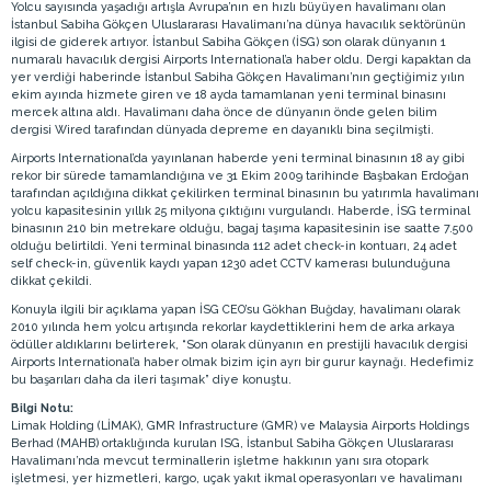
Yolcu sayısında yaşadığı artışla Avrupa’nın en hızlı büyüyen havalimanı olan
İstanbul Sabiha Gökçen Uluslararası Havalimanı’na dünya havacılık sektörünün
ilgisi de giderek artıyor. İstanbul Sabiha Gökçen (İSG) son olarak dünyanın 1
numaralı havacılık dergisi Airports International’a haber oldu. Dergi kapaktan da
yer verdiği haberinde İstanbul Sabiha Gökçen Havalimanı’nın geçtiğimiz yılın
ekim ayında hizmete giren ve 18 ayda tamamlanan yeni terminal binasını
mercek altına aldı. Havalimanı daha önce de dünyanın önde gelen bilim
dergisi Wired tarafından dünyada depreme en dayanıklı bina seçilmişti.
Airports International’da yayınlanan haberde yeni terminal binasının 18 ay gibi
rekor bir sürede tamamlandığına ve 31 Ekim 2009 tarihinde Başbakan Erdoğan
tarafından açıldığına dikkat çekilirken terminal binasının bu yatırımla havalimanı
yolcu kapasitesinin yıllık 25 milyona çıktığını vurgulandı. Haberde, İSG terminal
binasının 210 bin metrekare olduğu, bagaj taşıma kapasitesinin ise saatte 7.500
olduğu belirtildi. Yeni terminal binasında 112 adet check-in kontuarı, 24 adet
self check-in, güvenlik kaydı yapan 1230 adet CCTV kamerası bulunduğuna
dikkat çekildi.
Konuyla ilgili bir açıklama yapan İSG CEO’su Gökhan Buğday, havalimanı olarak
2010 yılında hem yolcu artışında rekorlar kaydettiklerini hem de arka arkaya
ödüller aldıklarını belirterek, “Son olarak dünyanın en prestijli havacılık dergisi
Airports International’a haber olmak bizim için ayrı bir gurur kaynağı. Hedefimiz
bu başarıları daha da ileri taşımak” diye konuştu.
Bilgi Notu:
Limak Holding (LİMAK), GMR Infrastructure (GMR) ve Malaysia Airports Holdings
Berhad (MAHB) ortaklığında kurulan ISG, İstanbul Sabiha Gökçen Uluslararası
Havalimanı’nda mevcut terminallerin işletme hakkının yanı sıra otopark
işletmesi, yer hizmetleri, kargo, uçak yakıt ikmal operasyonları ve havalimanı