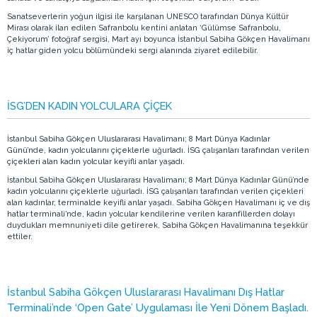
Sanatseverlerin yoğun ilgisi ile karşılanan UNESCO tarafından Dünya Kültür
Mirası olarak ilan edilen Safranbolu kentini anlatan ‘Gülümse Safranbolu,
Çekiyorum’ fotoğraf sergisi, Mart ayı boyunca İstanbul Sabiha Gökçen Havalimanı
iç hatlar giden yolcu bölümündeki sergi alanında ziyaret edilebilir.
İSG’DEN KADIN YOLCULARA ÇİÇEK
İstanbul Sabiha Gökçen Uluslararası Havalimanı; 8 Mart Dünya Kadınlar
Günü’nde, kadın yolcularını çiçeklerle uğurladı. İSG çalışanları tarafından verilen
çiçekleri alan kadın yolcular keyifli anlar yaşadı.
İstanbul Sabiha Gökçen Uluslararası Havalimanı; 8 Mart Dünya Kadınlar Günü’nde
kadın yolcularını çiçeklerle uğurladı. İSG çalışanları tarafından verilen çiçekleri
alan kadınlar, terminalde keyifli anlar yaşadı. Sabiha Gökçen Havalimanı iç ve dış
hatlar terminali’nde, kadın yolcular kendilerine verilen karanfillerden dolayı
duydukları memnuniyeti dile getirerek, Sabiha Gökçen Havalimanına teşekkür
ettiler.
İstanbul Sabiha Gökçen Uluslararası Havalimanı Dış Hatlar
Terminali’nde ‘Open Gate’ Uygulaması İle Yeni Dönem Başladı.