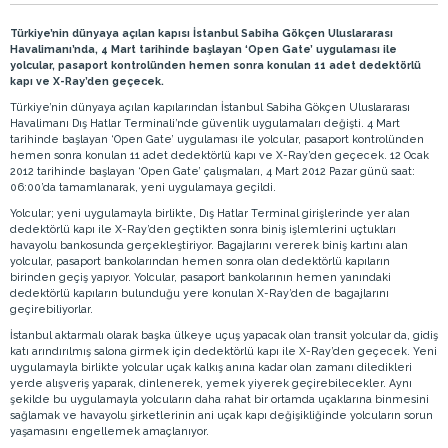
Türkiye’nin dünyaya açılan kapısı İstanbul Sabiha Gökçen Uluslararası
Havalimanı’nda, 4 Mart tarihinde başlayan ‘Open Gate’ uygulaması ile
yolcular, pasaport kontrolünden hemen sonra konulan 11 adet dedektörlü
kapı ve X-Ray’den geçecek.
Türkiye’nin dünyaya açılan kapılarından İstanbul Sabiha Gökçen Uluslararası
Havalimanı Dış Hatlar Terminali’nde güvenlik uygulamaları değişti. 4 Mart
tarihinde başlayan ‘Open Gate’ uygulaması ile yolcular, pasaport kontrolünden
hemen sonra konulan 11 adet dedektörlü kapı ve X-Ray’den geçecek. 12 Ocak
2012 tarihinde başlayan ‘Open Gate’ çalışmaları, 4 Mart 2012 Pazar günü saat:
06:00’da tamamlanarak, yeni uygulamaya geçildi.
Yolcular; yeni uygulamayla birlikte, Dış Hatlar Terminal girişlerinde yer alan
dedektörlü kapı ile X-Ray’den geçtikten sonra biniş işlemlerini uçtukları
havayolu bankosunda gerçekleştiriyor. Bagajlarını vererek biniş kartını alan
yolcular, pasaport bankolarından hemen sonra olan dedektörlü kapıların
birinden geçiş yapıyor. Yolcular, pasaport bankolarının hemen yanındaki
dedektörlü kapıların bulunduğu yere konulan X-Ray’den de bagajlarını
geçirebiliyorlar.
İstanbul aktarmalı olarak başka ülkeye uçuş yapacak olan transit yolcular da, gidiş
katı arındırılmış salona girmek için dedektörlü kapı ile X-Ray’den geçecek. Yeni
uygulamayla birlikte yolcular uçak kalkış anına kadar olan zamanı diledikleri
yerde alışveriş yaparak, dinlenerek, yemek yiyerek geçirebilecekler. Aynı
şekilde bu uygulamayla yolcuların daha rahat bir ortamda uçaklarına binmesini
sağlamak ve havayolu şirketlerinin ani uçak kapı değişikliğinde yolcuların sorun
yaşamasını engellemek amaçlanıyor.