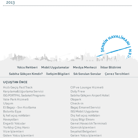
2013
Yolcu Rehberi
Mobil Uygulamalar
Medya Merkezi
İhbar Bildirimi
Sabiha Gökçen Kimdir?
İletişim Bilgileri
Sık Sorulan Sorular
Çerez Tercihleri
UÇUŞTAN ÖNCE
Hızlı Geçiş Fast Track
CIP ve Lounge Hizmeti
Karşılama&Uğurlama Servisi
Duty Free
ISG PORTPAL Sadakat Programı
Sabiha Gökçen Airport Hotel
Vale Park Hizmeti
Otopark
Ulaşım
Check-in
El Bagajı - Sıvı Kısıtlama
Bagaj Emanet Servisi
Buluntu Eşya
ISG Mobil Uygulama
İç hat uçuş noktaları
Dış hat uçuş noktaları
Havayolları
Uçuş Bilgi Ekranı
Engelli Yolcular
Genel Havacılık Terminali
Yurtdışı Çıkış Harcı
Gümrük İşlemleri
Vize İşlemleri
Seyahat Belgeleri
Giden Yolcu İşlemleri
Gelen Yolcu İşlemleri