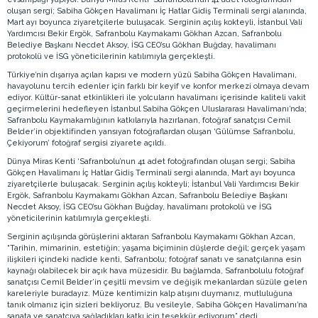
oluşan sergi; Sabiha Gökçen Havalimanı İç Hatlar Gidiş Terminali sergi alanında,
Mart ayı boyunca ziyaretçilerle buluşacak. Serginin açılış kokteyli, İstanbul Vali
Yardımcısı Bekir Ergök, Safranbolu Kaymakamı Gökhan Azcan, Safranbolu
Belediye Başkanı Necdet Aksoy, İSG CEO’su Gökhan Buğday, havalimanı
protokolü ve İSG yöneticilerinin katılımıyla gerçekleşti.
Türkiye’nin dışarıya açılan kapısı ve modern yüzü Sabiha Gökçen Havalimanı,
havayolunu tercih edenler için farklı bir keyif ve konfor merkezi olmaya devam
ediyor. Kültür-sanat etkinlikleri ile yolcuların havalimanı içerisinde kaliteli vakit
geçirmelerini hedefleyen İstanbul Sabiha Gökçen Uluslararası Havalimanı’nda;
Safranbolu Kaymakamlığının katkılarıyla hazırlanan, fotoğraf sanatçısı Cemil
Belder’in objektifinden yansıyan fotoğraflardan oluşan ‘Gülümse Safranbolu,
Çekiyorum’ fotoğraf sergisi ziyarete açıldı.
Dünya Miras Kenti ‘Safranbolu’nun 41 adet fotoğrafından oluşan sergi; Sabiha
Gökçen Havalimanı İç Hatlar Gidiş Terminali sergi alanında, Mart ayı boyunca
ziyaretçilerle buluşacak. Serginin açılış kokteyli; İstanbul Vali Yardımcısı Bekir
Ergök, Safranbolu Kaymakamı Gökhan Azcan, Safranbolu Belediye Başkanı
Necdet Aksoy, İSG CEO’su Gökhan Buğday, havalimanı protokolü ve İSG
yöneticilerinin katılımıyla gerçekleşti.
Serginin açılışında görüşlerini aktaran Safranbolu Kaymakamı Gökhan Azcan,
“Tarihin, mimarinin, estetiğin; yaşama biçiminin düşlerde değil; gerçek yaşam
ilişkileri içindeki nadide kenti, Safranbolu; fotoğraf sanatı ve sanatçılarına esin
kaynağı olabilecek bir açık hava müzesidir. Bu bağlamda, Safranbolulu fotoğraf
sanatçısı Cemil Belder’in çeşitli mevsim ve değişik mekanlardan süzüle gelen
kareleriyle buradayız. Müze kentimizin kalp atışını duymanız, mutluluğuna
tanık olmanız için sizleri bekliyoruz. Bu vesileyle, Sabiha Gökçen Havalimanı’na
sanata ve sanatçıya sağladıkları katkı için teşekkür ediyorum” dedi.