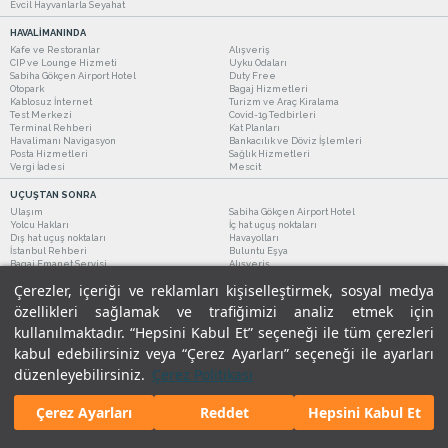
Evcil Hayvanlarla Seyahat
HAVALİMANINDA
Kafe ve Restoranlar
Alışveriş
CIP ve Lounge Hizmeti
Uyku Odaları
Sabiha Gökçen Airport Hotel
Duty Free
Otopark
Bagaj Hizmetleri
Kablosuz İnternet
Turizm ve Araç Kiralama
Test Merkezi
Covid-19 Tedbirleri
Terminal Rehberi
Kat Planları
Havalimanı Navigasyon
Bankacılık ve Döviz İşlemleri
Posta Hizmetleri
Sağlık Hizmetleri
Vergi İadesi
Mescit
UÇUŞTAN SONRA
Ulaşım
Sabiha Gökçen Airport Hotel
Yolcu Hakları
İç hat uçuş noktaları
Dış hat uçuş noktaları
Havayolları
İstanbul Rehberi
Buluntu Eşya
Bagaj Emanet Servisi
Alışveriş
Kafe ve Restoranlar
Turizm ve Araç Kiralama
Çerezler, içeriği ve reklamları kişiselleştirmek, sosyal medya
özellikleri sağlamak ve trafiğimizi analiz etmek için
kullanılmaktadır. “Hepsini Kabul Et” seçeneği ile tüm çerezleri
kabul edebilirsiniz veya “Çerez Ayarları” seçeneği ile ayarları
düzenleyebilirsiniz.
Çerez Politikası
Çerez Ayarları
Reddet
Hepsini Kabul Et
Yasal Uyarılar
|
Çerez Politikamız
|
Gizlilik Taahhüdümüz
|
Kişisel Verilerin Korunması