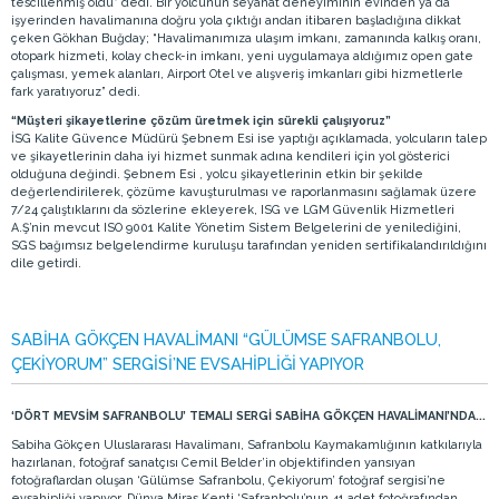
tescillenmiş oldu” dedi. Bir yolcunun seyahat deneyiminin evinden ya da
işyerinden havalimanına doğru yola çıktığı andan itibaren başladığına dikkat
çeken Gökhan Buğday; “Havalimanımıza ulaşım imkanı, zamanında kalkış oranı,
otopark hizmeti, kolay check-in imkanı, yeni uygulamaya aldığımız open gate
çalışması, yemek alanları, Airport Otel ve alışveriş imkanları gibi hizmetlerle
fark yaratıyoruz” dedi.
“Müşteri şikayetlerine çözüm üretmek için sürekli çalışıyoruz”
İSG Kalite Güvence Müdürü Şebnem Esi ise yaptığı açıklamada, yolcuların talep
ve şikayetlerinin daha iyi hizmet sunmak adına kendileri için yol gösterici
olduğuna değindi. Şebnem Esi , yolcu şikayetlerinin etkin bir şekilde
değerlendirilerek, çözüme kavuşturulması ve raporlanmasını sağlamak üzere
7/24 çalıştıklarını da sözlerine ekleyerek, ISG ve LGM Güvenlik Hizmetleri
A.Ş’nin mevcut ISO 9001 Kalite Yönetim Sistem Belgelerini de yenilediğini,
SGS bağımsız belgelendirme kuruluşu tarafından yeniden sertifikalandırıldığını
dile getirdi.
SABİHA GÖKÇEN HAVALİMANI “GÜLÜMSE SAFRANBOLU,
ÇEKİYORUM” SERGİSİ’NE EVSAHİPLİĞİ YAPIYOR
‘DÖRT MEVSİM SAFRANBOLU’ TEMALI SERGİ SABİHA GÖKÇEN HAVALİMANI’NDA...
Sabiha Gökçen Uluslararası Havalimanı, Safranbolu Kaymakamlığının katkılarıyla
hazırlanan, fotoğraf sanatçısı Cemil Belder’in objektifinden yansıyan
fotoğraflardan oluşan ‘Gülümse Safranbolu, Çekiyorum’ fotoğraf sergisi’ne
evsahipliği yapıyor. Dünya Miras Kenti ‘Safranbolu’nun 41 adet fotoğrafından