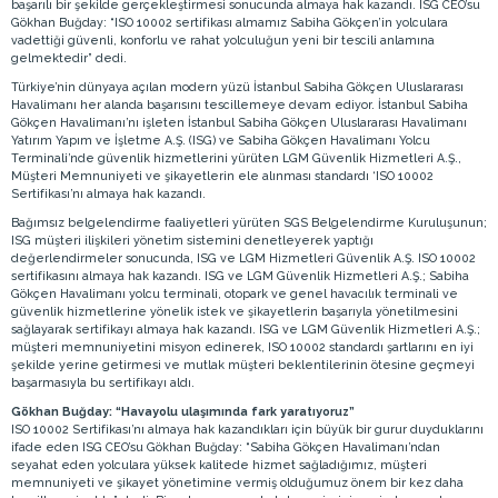
başarılı bir şekilde gerçekleştirmesi sonucunda almaya hak kazandı. ISG CEO’su
Gökhan Buğday: “ISO 10002 sertifikası almamız Sabiha Gökçen’in yolculara
vadettiği güvenli, konforlu ve rahat yolculuğun yeni bir tescili anlamına
gelmektedir” dedi.
Türkiye’nin dünyaya açılan modern yüzü İstanbul Sabiha Gökçen Uluslararası
Havalimanı her alanda başarısını tescillemeye devam ediyor. İstanbul Sabiha
Gökçen Havalimanı’nı işleten İstanbul Sabiha Gökçen Uluslararası Havalimanı
Yatırım Yapım ve İşletme A.Ş. (ISG) ve Sabiha Gökçen Havalimanı Yolcu
Terminali’nde güvenlik hizmetlerini yürüten LGM Güvenlik Hizmetleri A.Ş.,
Müşteri Memnuniyeti ve şikayetlerin ele alınması standardı ‘ISO 10002
Sertifikası’nı almaya hak kazandı.
Bağımsız belgelendirme faaliyetleri yürüten SGS Belgelendirme Kuruluşunun;
ISG müşteri ilişkileri yönetim sistemini denetleyerek yaptığı
değerlendirmeler sonucunda, ISG ve LGM Hizmetleri Güvenlik A.Ş. ISO 10002
sertifikasını almaya hak kazandı. ISG ve LGM Güvenlik Hizmetleri A.Ş.; Sabiha
Gökçen Havalimanı yolcu terminali, otopark ve genel havacılık terminali ve
güvenlik hizmetlerine yönelik istek ve şikayetlerin başarıyla yönetilmesini
sağlayarak sertifikayı almaya hak kazandı. ISG ve LGM Güvenlik Hizmetleri A.Ş.;
müşteri memnuniyetini misyon edinerek, ISO 10002 standardı şartlarını en iyi
şekilde yerine getirmesi ve mutlak müşteri beklentilerinin ötesine geçmeyi
başarmasıyla bu sertifikayı aldı.
Gökhan Buğday: “Havayolu ulaşımında fark yaratıyoruz”
ISO 10002 Sertifikası’nı almaya hak kazandıkları için büyük bir gurur duyduklarını
ifade eden ISG CEO’su Gökhan Buğday: “Sabiha Gökçen Havalimanı’ndan
seyahat eden yolculara yüksek kalitede hizmet sağladığımız, müşteri
memnuniyeti ve şikayet yönetimine vermiş olduğumuz önem bir kez daha