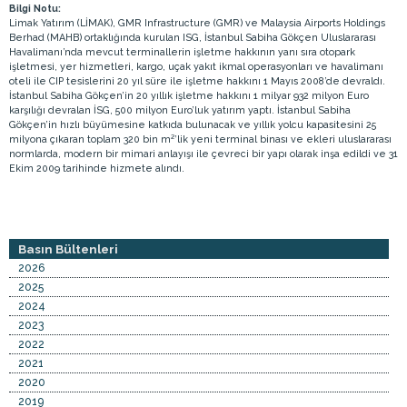
Bilgi Notu:
Limak Yatırım (LİMAK), GMR Infrastructure (GMR) ve Malaysia Airports Holdings
Berhad (MAHB) ortaklığında kurulan ISG, İstanbul Sabiha Gökçen Uluslararası
Havalimanı’nda mevcut terminallerin işletme hakkının yanı sıra otopark
işletmesi, yer hizmetleri, kargo, uçak yakıt ikmal operasyonları ve havalimanı
oteli ile CIP tesislerini 20 yıl süre ile işletme hakkını 1 Mayıs 2008’de devraldı.
İstanbul Sabiha Gökçen’in 20 yıllık işletme hakkını 1 milyar 932 milyon Euro
karşılığı devralan İSG, 500 milyon Euro’luk yatırım yaptı. İstanbul Sabiha
Gökçen’in hızlı büyümesine katkıda bulunacak ve yıllık yolcu kapasitesini 25
milyona çıkaran toplam 320 bin m²’lik yeni terminal binası ve ekleri uluslararası
normlarda, modern bir mimari anlayışı ile çevreci bir yapı olarak inşa edildi ve 31
Ekim 2009 tarihinde hizmete alındı.
Basın Bültenleri
2026
2025
2024
2023
2022
2021
2020
2019