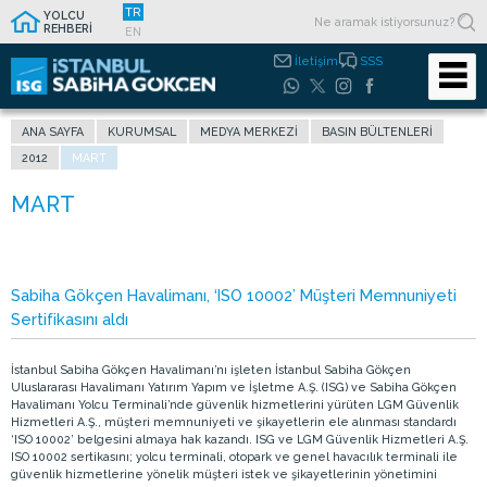
TR
YOLCU
REHBERİ
EN
İletişim
SSS
ANA SAYFA
KURUMSAL
MEDYA MERKEZI
BASIN BÜLTENLERI
2012
MART
Sabiha Gökçen Havalimanı, ‘ISO 10002’ Müşteri Memnuniyeti
Sertifikasını aldı
İstanbul Sabiha Gökçen Havalimanı’nı işleten İstanbul Sabiha Gökçen
Uluslararası Havalimanı Yatırım Yapım ve İşletme A.Ş. (ISG) ve Sabiha Gökçen
Havalimanı Yolcu Terminali’nde güvenlik hizmetlerini yürüten LGM Güvenlik
Hizmetleri A.Ş., müşteri memnuniyeti ve şikayetlerin ele alınması standardı
‘ISO 10002’ belgesini almaya hak kazandı. ISG ve LGM Güvenlik Hizmetleri A.Ş.
ISO 10002 sertikasını; yolcu terminali, otopark ve genel havacılık terminali ile
güvenlik hizmetlerine yönelik müşteri istek ve şikayetlerinin yönetimini