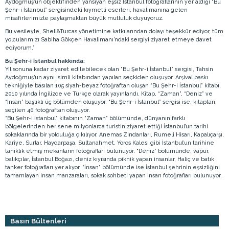
Aydoğmuş’un objektifinden yansıyan eşsiz İstanbul fotoğraflarının yer aldığı “Bu
Şehr-i İstanbul” sergisindeki kıymetli eserleri, havalimanına gelen
misafirlerimizle paylaşmaktan büyük mutluluk duyuyoruz.
Bu vesileyle, Shell&Turcas yönetimine katkılarından dolayı teşekkür ediyor, tüm
yolcularımızı Sabiha Gökçen Havalimanı’ndaki sergiyi ziyaret etmeye davet
ediyorum.”
Bu Şehr-i İstanbul hakkında:
Yıl sonuna kadar ziyaret edilebilecek olan “Bu Şehr-i İstanbul” sergisi, Tahsin
Aydoğmuş’un aynı isimli kitabından yapılan seçkiden oluşuyor. Arşival baskı
tekniğiyle basılan 105 siyah-beyaz fotoğraftan oluşan “Bu Şehr-i İstanbul” kitabı,
2010 yılında İngilizce ve Türkçe olarak yayınlandı. Kitap, “Zaman”, “Deniz” ve
“İnsan” başlıklı üç bölümden oluşuyor. “Bu Şehr-i İstanbul” sergisi ise, kitaptan
seçilen 40 fotoğraftan oluşuyor.
“Bu Şehr-i İstanbul” kitabının “Zaman” bölümünde, dünyanın farklı
bölgelerinden her sene milyonlarca turistin ziyaret ettiği İstanbul’un tarihi
sokaklarında bir yolculuğa çıkılıyor. Anemas Zindanları, Rumeli Hisarı, Kapalıçarşı,
Kariye, Surlar, Haydarpaşa, Sultanahmet, Yoros Kalesi gibi İstanbul’un tarihine
tanıklık etmiş mekanların fotoğrafları bulunuyor. “Deniz” bölümünde; vapur,
balıkçılar, İstanbul Boğazı, deniz kıyısında piknik yapan insanlar, Haliç ve batık
tanker fotoğrafları yer alıyor. “İnsan” bölümünde ise İstanbul şehrinin eşsizliğini
tamamlayan insan manzaraları, sokak sohbeti yapan insan fotoğrafları bulunuyor.
Basın Bültenleri