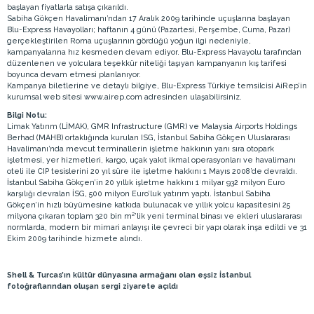
başlayan fiyatlarla satışa çıkarıldı.
Sabiha Gökçen Havalimanı’ndan 17 Aralık 2009 tarihinde uçuşlarına başlayan
Blu-Express Havayolları; haftanın 4 günü (Pazartesi, Perşembe, Cuma, Pazar)
gerçekleştirilen Roma uçuşlarının gördüğü yoğun ilgi nedeniyle,
kampanyalarına hız kesmeden devam ediyor. Blu-Express Havayolu tarafından
düzenlenen ve yolculara teşekkür niteliği taşıyan kampanyanın kış tarifesi
boyunca devam etmesi planlanıyor.
Kampanya biletlerine ve detaylı bilgiye, Blu-Express Türkiye temsilcisi AiRep’in
kurumsal web sitesi www.airep.com adresinden ulaşabilirsiniz.
Bilgi Notu:
Limak Yatırım (LİMAK), GMR Infrastructure (GMR) ve Malaysia Airports Holdings
Berhad (MAHB) ortaklığında kurulan ISG, İstanbul Sabiha Gökçen Uluslararası
Havalimanı’nda mevcut terminallerin işletme hakkının yanı sıra otopark
işletmesi, yer hizmetleri, kargo, uçak yakıt ikmal operasyonları ve havalimanı
oteli ile CIP tesislerini 20 yıl süre ile işletme hakkını 1 Mayıs 2008’de devraldı.
İstanbul Sabiha Gökçen’in 20 yıllık işletme hakkını 1 milyar 932 milyon Euro
karşılığı devralan İSG, 500 milyon Euro’luk yatırım yaptı. İstanbul Sabiha
Gökçen’in hızlı büyümesine katkıda bulunacak ve yıllık yolcu kapasitesini 25
milyona çıkaran toplam 320 bin m²’lik yeni terminal binası ve ekleri uluslararası
normlarda, modern bir mimari anlayışı ile çevreci bir yapı olarak inşa edildi ve 31
Ekim 2009 tarihinde hizmete alındı.
Shell & Turcas’ın kültür dünyasına armağanı olan eşsiz İstanbul
fotoğraflarından oluşan sergi ziyarete açıldı