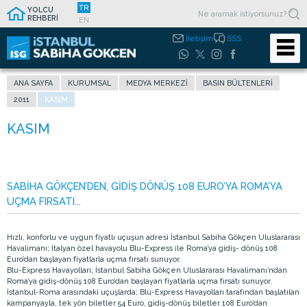
TR
YOLCU
REHBERİ
EN
İletişim
SSS
ANA SAYFA
KURUMSAL
MEDYA MERKEZI
BASIN BÜLTENLERI
2011
KASIM
SABİHA GÖKÇEN’DEN, GİDİŞ DÖNÜŞ 108 EURO’YA ROMA’YA
UÇMA FIRSATI...
Hızlı, konforlu ve uygun fiyatlı uçuşun adresi İstanbul Sabiha Gökçen Uluslararası
Havalimanı; İtalyan özel havayolu Blu-Express ile Roma’ya gidiş- dönüş 108
Euro’dan başlayan fiyatlarla uçma fırsatı sunuyor.
Blu-Express Havayolları; İstanbul Sabiha Gökçen Uluslararası Havalimanı’ndan
Roma’ya gidiş-dönüş 108 Euro’dan başlayan fiyatlarla uçma fırsatı sunuyor.
İstanbul-Roma arasındaki uçuşlarda; Blu-Express Havayolları tarafından başlatılan
kampanyayla, tek yön biletler 54 Euro, gidiş-dönüş biletler 108 Euro’dan