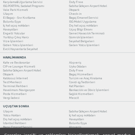
Karşılama&Uğurlama Servisi
Duty Free
ISG PORTPAL Sadakat Programı
Sabiha Gökçen Airport Hotel
Vale Park Hizmeti
Otopark
Ulaşım
Check-in
El Bagajı - Sıvı Kısıtlama
Bagaj Emanet Servisi
Buluntu Eşya
ISG Mobil Uygulama
İç hat uçuş noktaları
Dış hat uçuş noktaları
Havayolları
Uçuş Bilgi Ekranı
Engelli Yolcular
Genel Havacılık Terminali
Yurtdışı Çıkış Harcı
Gümrük İşlemleri
Vize İşlemleri
Seyahat Belgeleri
Giden Yolcu İşlemleri
Gelen Yolcu İşlemleri
Evcil Hayvanlarla Seyahat
HAVALİMANINDA
Kafe ve Restoranlar
Alışveriş
CIP ve Lounge Hizmeti
Uyku Odaları
Sabiha Gökçen Airport Hotel
Duty Free
Otopark
Bagaj Hizmetleri
Kablosuz İnternet
Turizm ve Araç Kiralama
Test Merkezi
Covid-19 Tedbirleri
Terminal Rehberi
Kat Planları
Havalimanı Navigasyon
Bankacılık ve Döviz İşlemleri
Posta Hizmetleri
Sağlık Hizmetleri
Vergi İadesi
Mescit
UÇUŞTAN SONRA
Ulaşım
Sabiha Gökçen Airport Hotel
Yolcu Hakları
İç hat uçuş noktaları
Dış hat uçuş noktaları
Havayolları
İstanbul Rehberi
Buluntu Eşya
Bagaj Emanet Servisi
Alışveriş
Kafe ve Restoranlar
Turizm ve Araç Kiralama