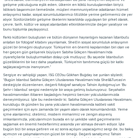
gelişme yolculuğuna eşlik eden, ülkenin en köklü kuruluşlarından biriyiz.
İstikrarlı başarımızın temelinde, müşteri memnuniyetine odaklanan hizmet
anlayışımız kadar, sosyal sorumluluklarımızı titizlikle yerine getirmemiz de yer
alıyor. Sürdürülebilir gelişme ilkelerini kararlılıkla uygulayan bir şirket olarak,
çevre, tarih, kültür ve sosyal alanlardaki etkinliklerimizle değer yaratıyor ve
bunu toplumla paylaşıyoruz.
Farklı kültürleri buluşturan ve bütün dünyanın hayranlığını kazanan İstanbul’u
anlatan bir fotoğraf kitabını yayınlamak, Shell’in sosyal sorumluluk anlayışının
güzel bir örneğini oluşturuyor. Türkiye’nin en önemli kapılarından biri olan ve
her geçen gün gelişerek büyüyen Sabiha Gökçen Havalimanı’nda
ziyaretçilerle buluşturmaktan dolayı çok mutluyuz. Bu sayede İstanbul’un
güzelliklerini bir kez daha yaşatarak, Türkiye’nin tanıtımına güçlü bir katkı
sağlayacağımıza inanıyorum.”
Sergiye ev sahipliği yapan, İSG CEO’su Gökhan Buğday ise şunları söyledi;
“Bugün İstanbul Sabiha Gökçen Uluslararası Havalimanı’nda Shell&Turcas’ın
desteğiyle düzenlenen, değerli fotoğraf sanatçısı Tahsin Aydoğmuş’un ‘Bu
Şehr-i İstanbul’ sergisi nedeniyle bir araya gelmiş bulunuyoruz. Seyahatin
havalimanından itibaren başladığını hepimiz benzer yolculuklarımızda
deneyimliyoruz. İşte bu nedenledir ki; Sabiha Gökçen Uluslararası Havalimanı,
kurulduğu ilk günden bu yana yolcuların havalimanında kaliteli vakit
geçirmeleri için aynı zamanda bir yaşam alanı olarak konumlandırıldı. Yeme
içme alanlarımız, otelimiz, modern mimarimiz ve zengin alışveriş
imkanlarımızla, yolcularımızın burada en iyi şekilde vakit geçirmelerini
sağlamak en önemli hedeflerimiz arasında yer almaya devam ediyor. İşte
bugün bizi bir araya getiren ve az sonra açılışını yapacağımız sergi de, bu bakış
açımızın ve çalışmalarımızın güzel bir örneği. Değerli sanatçımız Tahsin