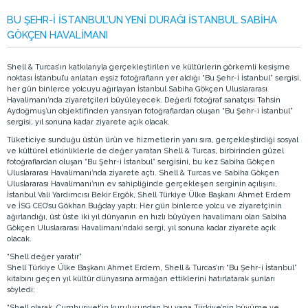
BU ŞEHR-İ İSTANBUL’UN YENİ DURAĞI İSTANBUL SABİHA
GÖKÇEN HAVALİMANI
Shell & Turcas’ın katkılarıyla gerçekleştirilen ve kültürlerin görkemli kesişme
noktası İstanbul’u anlatan eşsiz fotoğrafların yer aldığı “Bu Şehr-İ İstanbul” sergisi,
her gün binlerce yolcuyu ağırlayan İstanbul Sabiha Gökçen Uluslararası
Havalimanı’nda ziyaretçileri büyüleyecek. Değerli fotoğraf sanatçısı Tahsin
Aydoğmuş’un objektifinden yansıyan fotoğraflardan oluşan “Bu Şehr-i İstanbul”
sergisi, yıl sonuna kadar ziyarete açık olacak.
Tüketiciye sunduğu üstün ürün ve hizmetlerin yanı sıra, gerçekleştirdiği sosyal
ve kültürel etkinliklerle de değer yaratan Shell & Turcas, birbirinden güzel
fotoğraflardan oluşan “Bu Şehr-i İstanbul” sergisini, bu kez Sabiha Gökçen
Uluslararası Havalimanı’nda ziyarete açtı. Shell & Turcas ve Sabiha Gökçen
Uluslararası Havalimanı’nın ev sahipliğinde gerçekleşen serginin açılışını,
İstanbul Vali Yardımcısı Bekir Ergök, Shell Türkiye Ülke Başkanı Ahmet Erdem
ve İSG CEO’su Gökhan Buğday yaptı. Her gün binlerce yolcu ve ziyaretçinin
ağırlandığı, üst üste iki yıl dünyanın en hızlı büyüyen havalimanı olan Sabiha
Gökçen Uluslararası Havalimanı’ndaki sergi, yıl sonuna kadar ziyarete açık
olacak.
“Shell değer yaratır”
Shell Türkiye Ülke Başkanı Ahmet Erdem, Shell & Turcas’ın “Bu Şehr-i İstanbul”
kitabını geçen yıl kültür dünyasına armağan ettiklerini hatırlatarak şunları
söyledi:
“Shell olarak, Cumhuriyet’in kuruluşundan bu yana Türkiye’nin büyüme ve