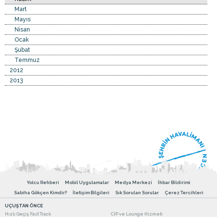
Mart
Mayıs
Nisan
Ocak
Şubat
Temmuz
2012
2013
Yolcu Rehberi
Mobil Uygulamalar
Medya Merkezi
İhbar Bildirimi
Sabiha Gökçen Kimdir?
İletişim Bilgileri
Sık Sorulan Sorular
Çerez Tercihleri
UÇUŞTAN ÖNCE
Hızlı Geçiş Fast Track
CIP ve Lounge Hizmeti