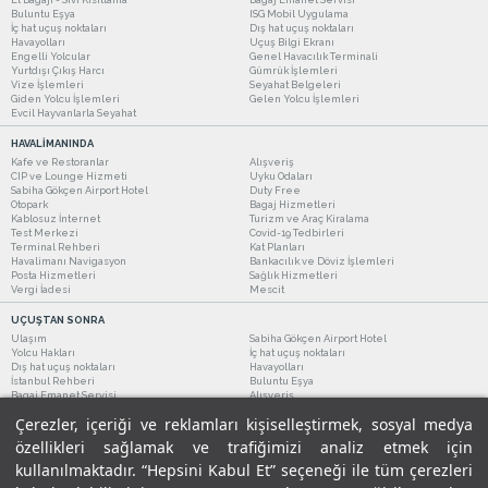
Buluntu Eşya
ISG Mobil Uygulama
İç hat uçuş noktaları
Dış hat uçuş noktaları
Havayolları
Uçuş Bilgi Ekranı
Engelli Yolcular
Genel Havacılık Terminali
Yurtdışı Çıkış Harcı
Gümrük İşlemleri
Vize İşlemleri
Seyahat Belgeleri
Giden Yolcu İşlemleri
Gelen Yolcu İşlemleri
Evcil Hayvanlarla Seyahat
HAVALİMANINDA
Kafe ve Restoranlar
Alışveriş
CIP ve Lounge Hizmeti
Uyku Odaları
Sabiha Gökçen Airport Hotel
Duty Free
Otopark
Bagaj Hizmetleri
Kablosuz İnternet
Turizm ve Araç Kiralama
Test Merkezi
Covid-19 Tedbirleri
Terminal Rehberi
Kat Planları
Havalimanı Navigasyon
Bankacılık ve Döviz İşlemleri
Posta Hizmetleri
Sağlık Hizmetleri
Vergi İadesi
Mescit
UÇUŞTAN SONRA
Ulaşım
Sabiha Gökçen Airport Hotel
Yolcu Hakları
İç hat uçuş noktaları
Dış hat uçuş noktaları
Havayolları
İstanbul Rehberi
Buluntu Eşya
Bagaj Emanet Servisi
Alışveriş
Kafe ve Restoranlar
Turizm ve Araç Kiralama
Çerezler, içeriği ve reklamları kişiselleştirmek, sosyal medya
özellikleri sağlamak ve trafiğimizi analiz etmek için
kullanılmaktadır. “Hepsini Kabul Et” seçeneği ile tüm çerezleri