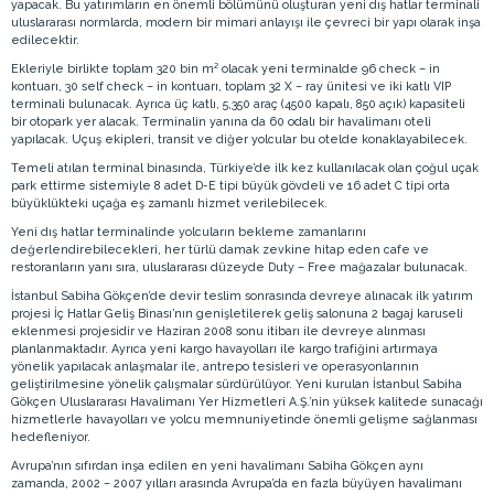
yapacak. Bu yatırımların en önemli bölümünü oluşturan yeni dış hatlar terminali
uluslararası normlarda, modern bir mimari anlayışı ile çevreci bir yapı olarak inşa
edilecektir.
Ekleriyle birlikte toplam 320 bin m² olacak yeni terminalde 96 check – in
kontuarı, 30 self check – in kontuarı, toplam 32 X – ray ünitesi ve iki katlı VIP
terminali bulunacak. Ayrıca üç katlı, 5,350 araç (4500 kapalı, 850 açık) kapasiteli
bir otopark yer alacak. Terminalin yanına da 60 odalı bir havalimanı oteli
yapılacak. Uçuş ekipleri, transit ve diğer yolcular bu otelde konaklayabilecek.
Temeli atılan terminal binasında, Türkiye’de ilk kez kullanılacak olan çoğul uçak
park ettirme sistemiyle 8 adet D-E tipi büyük gövdeli ve 16 adet C tipi orta
büyüklükteki uçağa eş zamanlı hizmet verilebilecek.
Yeni dış hatlar terminalinde yolcuların bekleme zamanlarını
değerlendirebilecekleri, her türlü damak zevkine hitap eden cafe ve
restoranların yanı sıra, uluslararası düzeyde Duty – Free mağazalar bulunacak.
İstanbul Sabiha Gökçen’de devir teslim sonrasında devreye alınacak ilk yatırım
projesi İç Hatlar Geliş Binası’nın genişletilerek geliş salonuna 2 bagaj karuseli
eklenmesi projesidir ve Haziran 2008 sonu itibarı ile devreye alınması
planlanmaktadır. Ayrıca yeni kargo havayolları ile kargo trafiğini artırmaya
yönelik yapılacak anlaşmalar ile, antrepo tesisleri ve operasyonlarının
geliştirilmesine yönelik çalışmalar sürdürülüyor. Yeni kurulan İstanbul Sabiha
Gökçen Uluslararası Havalimanı Yer Hizmetleri A.Ş.’nin yüksek kalitede sunacağı
hizmetlerle havayolları ve yolcu memnuniyetinde önemli gelişme sağlanması
hedefleniyor.
Avrupa’nın sıfırdan inşa edilen en yeni havalimanı Sabiha Gökçen aynı
zamanda, 2002 – 2007 yılları arasında Avrupa’da en fazla büyüyen havalimanı