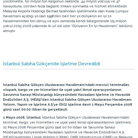
yürütmekte, bir milyon ton kargonun naklinde, 44 milyon yolcuya ve 47
havayoluna, 100’den fazla bağlantı imkanı sunmakta ve hizmet etmektedir.
Malaysia Airports Holdings Berhad tarafından işletilmekte olan Kuala Lumpur
havalimanı açıldığı yıl olan 1998’den beri her yıl dünyanın en iyi 10
havalimanından biri olmuş ve aynı zamanda kendi kategorisinde (25 milyon
yolcu) 2005-2006 yıllarında iki yıl üst üste “Dünyanın En İyi Havalimanı” ödülünü
almıştır.
İstanbul Sabiha Gökçen’de İşletme Devredildi
İstanbul Sabiha Gökçen Uluslararası Havalimanı’ndaki mevcut terminaller,
otopark, kargo ve yer hizmetleri ile uçak yakıt ikmal operasyonlarının
Savunma Sanayi Müsteşarlığı bünyesindeki Havaalanı İşletme ve Havacılık
Endüstrileri A.Ş. (HEAŞ)’den İstanbul Sabiha Gökçen Uluslararası Havalimanı
Yatırım, Yapım ve İşletme A.Ş’ye (İSG) işletme devri 1 Mayıs Perşembe 2008
günü saat 00:00 itibarı ile gerçekleşti.
1 Mayıs 2008, İstanbul.
İstanbul Sabiha Gökçen Uluslararası Havalimanı’ndaki
terminal, kargo, yer hizmetleri ve uçak yakıt ikmal operasyonlarının işletmesi,
01 Mayıs 2008 Perşembe günü saat 00:00 itibarı ile Savunma Sanayi
Müsteşarlığı bünyesindeki Havaalanı İşletme ve Havacılık Endüstrileri A.Ş.
(HEAŞ) tarafından Limak Holding (LİMAK), GMR Infrastructure (GMR) ve Malaysia