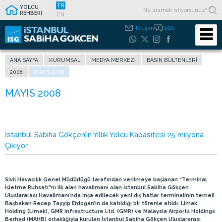
TR
YOLCU
REHBERİ
EN
İletişim
SSS
ANA SAYFA
KURUMSAL
MEDYA MERKEZI
BASIN BÜLTENLERI
2008
MAYIS 2008
İstanbul Sabiha Gökçen’in Yıllık Yolcu Kapasitesi 25 milyona
Çıkıyor
Sivil Havacılık Genel Müdürlüğü tarafından verilmeye başlanan “Terminal
İşletme Ruhsatı”nı ilk alan havalimanı olan İstanbul Sabiha Gökçen
Uluslararası Havalimanı’nda inşa edilecek yeni dış hatlar terminalinin temeli
Başbakan Recep Tayyip Erdoğan’ın da katıldığı bir törenle atıldı. Limak
Holding (Limak), GMR Infrastructure Ltd. (GMR) ve Malaysia Airports Holdings
Berhad (MAHB) ortaklığıyla kurulan İstanbul Sabiha Gökçen Uluslararası