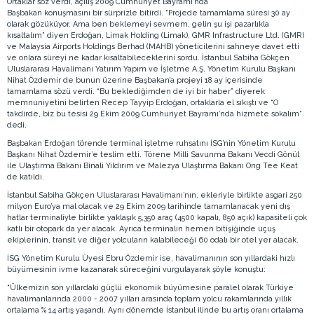
Ortaklar söz verdi, açılış 2009 Cumhuriyet Bayramı’nda
Başbakan konuşmasını bir sürprizle bitirdi. “Projede tamamlama süresi 30 ay
olarak gözüküyor. Ama ben beklemeyi sevmem, gelin şu işi pazarlıkla
kısaltalım” diyen Erdoğan, Limak Holding (Limak), GMR Infrastructure Ltd. (GMR)
ve Malaysia Airports Holdings Berhad (MAHB) yöneticilerini sahneye davet etti
ve onlara süreyi ne kadar kısaltabileceklerini sordu. İstanbul Sabiha Gökçen
Uluslararası Havalimanı Yatırım Yapım ve İşletme A.Ş. Yönetim Kurulu Başkanı
Nihat Özdemir de bunun üzerine Başbakan’a projeyi 18 ay içerisinde
tamamlama sözü verdi. “Bu beklediğimden de iyi bir haber” diyerek
memnuniyetini belirten Recep Tayyip Erdoğan, ortaklarla el sıkıştı ve “O
takdirde, biz bu tesisi 29 Ekim 2009 Cumhuriyet Bayramı’nda hizmete sokalım”
dedi.
Başbakan Erdoğan törende terminal işletme ruhsatını İSG’nin Yönetim Kurulu
Başkanı Nihat Özdemir’e teslim etti. Törene Milli Savunma Bakanı Vecdi Gönül
ile Ulaştırma Bakanı Binali Yıldırım ve Malezya Ulaştırma Bakanı Ong Tee Keat
de katıldı.
İstanbul Sabiha Gökçen Uluslararası Havalimanı’nın, ekleriyle birlikte asgari 250
milyon Euro’ya mal olacak ve 29 Ekim 2009 tarihinde tamamlanacak yeni dış
hatlar terminaliyle birlikte yaklaşık 5,350 araç (4500 kapalı, 850 açık) kapasiteli çok
katlı bir otopark da yer alacak. Ayrıca terminalin hemen bitişiğinde uçuş
ekiplerinin, transit ve diğer yolcuların kalabileceği 60 odalı bir otel yer alacak.
İSG Yönetim Kurulu Üyesi Ebru Özdemir ise, havalimanının son yıllardaki hızlı
büyümesinin ivme kazanarak süreceğini vurgulayarak şöyle konuştu:
“Ülkemizin son yıllardaki güçlü ekonomik büyümesine paralel olarak Türkiye
havalimanlarında 2000 - 2007 yılları arasında toplam yolcu rakamlarında yıllık
ortalama % 14 artış yaşandı. Aynı dönemde İstanbul ilinde bu artış oranı ortalama