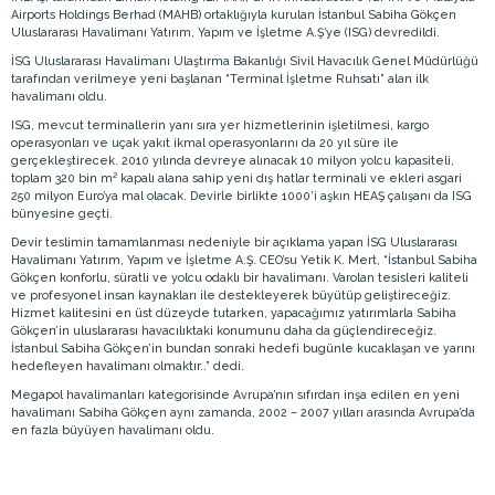
Airports Holdings Berhad (MAHB) ortaklığıyla kurulan İstanbul Sabiha Gökçen
Uluslararası Havalimanı Yatırım, Yapım ve İşletme A.Ş’ye (ISG) devredildi.
İSG Uluslararası Havalimanı Ulaştırma Bakanlığı Sivil Havacılık Genel Müdürlüğü
tarafından verilmeye yeni başlanan “Terminal İşletme Ruhsatı” alan ilk
havalimanı oldu.
ISG, mevcut terminallerin yanı sıra yer hizmetlerinin işletilmesi, kargo
operasyonları ve uçak yakıt ikmal operasyonlarını da 20 yıl süre ile
gerçekleştirecek. 2010 yılında devreye alınacak 10 milyon yolcu kapasiteli,
toplam 320 bin m² kapalı alana sahip yeni dış hatlar terminali ve ekleri asgari
250 milyon Euro’ya mal olacak. Devirle birlikte 1000’i aşkın HEAŞ çalışanı da ISG
bünyesine geçti.
Devir teslimin tamamlanması nedeniyle bir açıklama yapan İSG Uluslararası
Havalimanı Yatırım, Yapım ve İşletme A.Ş. CEO’su Yetik K. Mert, “İstanbul Sabiha
Gökçen konforlu, süratli ve yolcu odaklı bir havalimanı. Varolan tesisleri kaliteli
ve profesyonel insan kaynakları ile destekleyerek büyütüp geliştireceğiz.
Hizmet kalitesini en üst düzeyde tutarken, yapacağımız yatırımlarla Sabiha
Gökçen’in uluslararası havacılıktaki konumunu daha da güçlendireceğiz.
İstanbul Sabiha Gökçen’in bundan sonraki hedefi bugünle kucaklaşan ve yarını
hedefleyen havalimanı olmaktır..” dedi.
Megapol havalimanları kategorisinde Avrupa’nın sıfırdan inşa edilen en yeni
havalimanı Sabiha Gökçen aynı zamanda, 2002 – 2007 yılları arasında Avrupa’da
en fazla büyüyen havalimanı oldu.