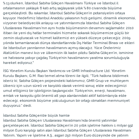
% 13 olurken, İstanbul Sabiha Gökçen Havalimanı Türkiye ve İstanbul il
ortalamasının yaklaşık 6 katı artış sağlayarak yıllık % 80 civarında büyüme
gerçekleştirdi. Bu rakamlar, İstanbul Sabiha Gökçen’in potansiyelini ortaya
koyuyor. Hedefimiz İstanbul Anadolu yakasının hızlı gelişimi, dinamik ekonomisi,
vizyoner belediyecilik anlayışı ve yatırımlarımızla İstanbul Sabiha Gökçen
Uluslararası Havalimanı’nın aynı hızda büyümesinin devamını sağlamaktır. 2010
itibarı ile yeni dış hatlar terminalini hizmete sokarak büyümemize güçlü bir
zemin oluşturacak ve hizmet kalitemizi en yüksek düzeye çekeceğiz. 2009
yılında tamamlanacak dünya standartlarında Dış Hatlar Terminal Binası ve ekleri
ile İstanbul’un yarınlarının havalimanını açmış olacağız. Yüce Önderimiz
Atatürk’ün manevi kızı ve ülkemizin ilk kadın pilotu Sabiha Gökçen’in, isminine
ve hatırasına yakışır çağdaş Türkiye’nin havalimanını yaratma sorumluluğuyla
hareket ediyoruz."
İSG Yönetim Kurulu Başkan Yardımcısı ve GMR Infrastructure Ltd. Yönetim
Kurulu Başkanı, G.M. Rao temel atma töreni ile ilgili, “Türk halkına bildirmek
isteriz ki; Sabiha Gökçen projesindeki katılımımız, GMR Grup ve muhteşem
ülkeniz için uzun süreli ve karşılıklı olarak verimli sonuç elde edeceğimizi
umut ettiğimiz bir işbirliğinin başlangıcıdır. Türkiye’nin, enerji, havalimanı,
emlak ve karayolu gibi önemli alt yapı alanlarındaki aktif katılımlarıyla elde
edeceği, ekonomik büyüme yolculuğunun bir ortağı olmaktan memnuniyet
duyuyoruz.” dedi.
İstanbul Sabiha Gökçen’de büyük hamle
İstanbul Sabiha Gökçen Uluslararası Havalimanı’nda önemli yatırımlar
gerçekleşecek. İstanbul Sabiha Gökçen’in 20 yıllık işletme hakkını 1 milyar 932
milyon Euro karşılığı satın alan İstanbul Sabiha Gökçen Uluslararası Havalimanı
Yatırım, Yapım ve İşletme A.Ş., asgari 250 milyon Euro düzeyinde de yatırım