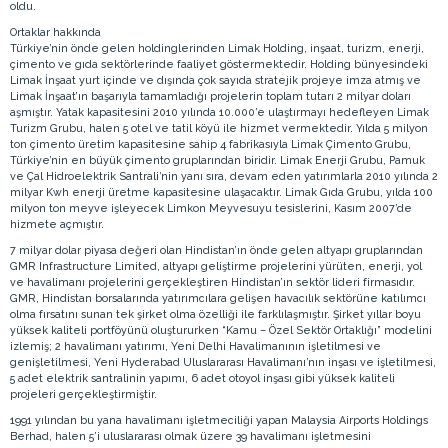
oldu.
Ortaklar hakkında
Türkiye’nin önde gelen holdinglerinden Limak Holding, inşaat, turizm, enerji,
çimento ve gıda sektörlerinde faaliyet göstermektedir. Holding bünyesindeki
Limak İnşaat yurt içinde ve dışında çok sayıda stratejik projeye imza atmış ve
Limak İnşaat’ın başarıyla tamamladığı projelerin toplam tutarı 2 milyar doları
aşmıştır. Yatak kapasitesini 2010 yılında 10.000’e ulaştırmayı hedefleyen Limak
Turizm Grubu, halen 5 otel ve tatil köyü ile hizmet vermektedir. Yılda 5 milyon
ton çimento üretim kapasitesine sahip 4 fabrikasıyla Limak Çimento Grubu,
Türkiye’nin en büyük çimento gruplarından biridir. Limak Enerji Grubu, Pamuk
ve Çal Hidroelektrik Santrali’nin yanı sıra, devam eden yatırımlarla 2010 yılında 2
milyar Kwh enerji üretme kapasitesine ulaşacaktır. Limak Gıda Grubu, yılda 100
milyon ton meyve işleyecek Limkon Meyvesuyu tesislerini, Kasım 2007’de
hizmete açmıştır.
7 milyar dolar piyasa değeri olan Hindistan’ın önde gelen altyapı gruplarından
GMR Infrastructure Limited, altyapı geliştirme projelerini yürüten, enerji, yol
ve havalimanı projelerini gerçekleştiren Hindistan’ın sektör lideri firmasıdır.
GMR, Hindistan borsalarında yatırımcılara gelişen havacılık sektörüne katılımcı
olma fırsatını sunan tek şirket olma özelliği ile farklılaşmıştır. Şirket yıllar boyu
yüksek kaliteli portföyünü oluştururken “Kamu – Özel Sektör Ortaklığı” modelini
izlemiş; 2 havalimanı yatırımı, Yeni Delhi Havalimanının işletilmesi ve
genişletilmesi, Yeni Hyderabad Uluslararası Havalimanı’nın inşası ve işletilmesi,
5 adet elektrik santralinin yapımı, 6 adet otoyol inşası gibi yüksek kaliteli
projeleri gerçekleştirmiştir.
1991 yılından bu yana havalimanı işletmeciliği yapan Malaysia Airports Holdings
Berhad, halen 5’i uluslararası olmak üzere 39 havalimanı işletmesini