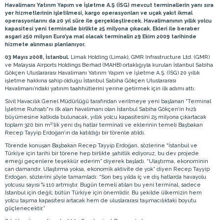
Havalimanı Yatırım Yapım ve İşletme A.Ş (İSG) mevcut terminallerin yanı sıra
yer hizmetlerinin işletilmesi, kargo operasyonları ve uçak yakıt ikmal
operasyonlarını da 20 yıl süre ile gerçekleştirecek. Havalimanının yıllık yolcu
kapasitesi yeni terminalle birlikte 25 milyona çıkacak. Ekleri ile beraber
asgari 250 milyon Euro’ya mal olacak terminalin 29 Ekim 2009 tarihinde
hizmete alınması planlanıyor.
03 Mayıs 2008, İstanbul.
Limak Holding (Limak), GMR Infrastructure Ltd. (GMR)
ve Malaysia Airports Holdings Berhad (MAHB) ortaklığıyla kurulan İstanbul Sabiha
Gökçen Uluslararası Havalimanı Yatırım Yapım ve İşletme A.Ş. (İSG) 20 yıllık
işletme hakkına sahip olduğu İstanbul Sabiha Gökçen Uluslararası
Havalimanı’ndaki yatırım taahhütlerini yerine getirmek için ilk adımı attı.
Sivil Havacılık Genel Müdürlüğü tarafından verilmeye yeni başlanan “Terminal
İşletme Ruhsatı”nı ilk alan havalimanı olan İstanbul Sabiha Gökçen’in hızlı
büyümesine katkıda bulunacak, yıllık yolcu kapasitesini 25 milyona çıkartacak
toplam 320 bin m²’lik yeni dış hatlar terminali ve eklerinin temeli Başbakan
Recep Tayyip Erdoğan’ın da katıldığı bir törenle atıldı.
Törende konuşan Başbakan Recep Tayyip Erdoğan, sözlerine “İstanbul ve
Türkiye için tarihi bir törene hep birlikte şahitlik ediyoruz, bu dev projede
emeği geçenlere teşekkür ederim” diyerek başladı. “Ulaştırma, ekonominin
can damarıdır. Ulaştırma yoksa, ekonomik aktivite de yok” diyen Recep Tayyip
Erdoğan, sözlerini şöyle tamamladı: “Son beş yılda iç ve dış hatlarda havayolu
yolcusu sayısı % 110 artmıştır. Bugün temeli atılan bu yeni terminal, sadece
İstanbul için değil; bütün Türkiye için önemlidir. Bu şekilde ülkemizin hem
yolcu taşıma kapasitesi artacak hem de uluslararası taşımacılıktaki boyutu
güçlenecektir.”