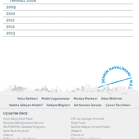
Temmuz 2008
2009
2010
2011
2012
2013
Yolcu Rehberi
Mobil Uygulamalar
Medya Merkezi
İhbar Bildirimi
Sabiha Gökçen Kimdir?
İletişim Bilgileri
Sık Sorulan Sorular
Çerez Tercihleri
UÇUŞTAN ÖNCE
Hızlı Geçiş Fast Track
CIP ve Lounge Hizmeti
Karşılama&Uğurlama Servisi
Duty Free
ISG PORTPAL Sadakat Programı
Sabiha Gökçen Airport Hotel
Vale Park Hizmeti
Otopark
Ulaşım
Check-in
El Bagajı - Sıvı Kısıtlama
Bagaj Emanet Servisi