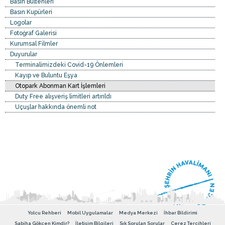
Basın Bültenleri
Basın Kupürleri
Logolar
Fotoğraf Galerisi
Kurumsal Filmler
Duyurular
Terminalimizdeki Covid-19 Önlemleri
Kayıp ve Buluntu Eşya
Otopark Abonman Kart İşlemleri
Duty Free alışveriş limitleri artırıldı
Uçuşlar hakkında önemli not
Yolcu Rehberi
Mobil Uygulamalar
Medya Merkezi
İhbar Bildirimi
Sabiha Gökçen Kimdir?
İletişim Bilgileri
Sık Sorulan Sorular
Çerez Tercihleri