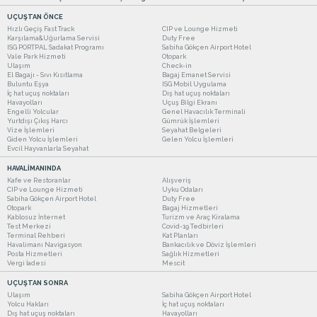
UÇUŞTAN ÖNCE
Hızlı Geçiş Fast Track
CIP ve Lounge Hizmeti
Karşılama&Uğurlama Servisi
Duty Free
ISG PORTPAL Sadakat Programı
Sabiha Gökçen Airport Hotel
Vale Park Hizmeti
Otopark
Ulaşım
Check-in
El Bagajı - Sıvı Kısıtlama
Bagaj Emanet Servisi
Buluntu Eşya
ISG Mobil Uygulama
İç hat uçuş noktaları
Dış hat uçuş noktaları
Havayolları
Uçuş Bilgi Ekranı
Engelli Yolcular
Genel Havacılık Terminali
Yurtdışı Çıkış Harcı
Gümrük İşlemleri
Vize İşlemleri
Seyahat Belgeleri
Giden Yolcu İşlemleri
Gelen Yolcu İşlemleri
Evcil Hayvanlarla Seyahat
HAVALİMANINDA
Kafe ve Restoranlar
Alışveriş
CIP ve Lounge Hizmeti
Uyku Odaları
Sabiha Gökçen Airport Hotel
Duty Free
Otopark
Bagaj Hizmetleri
Kablosuz İnternet
Turizm ve Araç Kiralama
Test Merkezi
Covid-19 Tedbirleri
Terminal Rehberi
Kat Planları
Havalimanı Navigasyon
Bankacılık ve Döviz İşlemleri
Posta Hizmetleri
Sağlık Hizmetleri
Vergi İadesi
Mescit
UÇUŞTAN SONRA
Ulaşım
Sabiha Gökçen Airport Hotel
Yolcu Hakları
İç hat uçuş noktaları
Dış hat uçuş noktaları
Havayolları