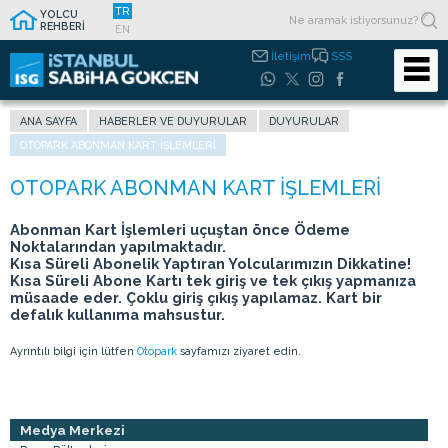
TR
YOLCU
REHBERİ
EN
İletişim
SSS
ANA SAYFA
HABERLER VE DUYURULAR
DUYURULAR
OTOPARK ABONMAN KART İŞLEMLERI
Abonman Kart İşlemleri uçuştan önce Ödeme
Noktalarından yapılmaktadır.
Kısa Süreli Abonelik Yaptıran Yolcularımızın Dikkatine!
Kısa Süreli Abone Kartı tek giriş ve tek çıkış yapmanıza
müsaade eder. Çoklu giriş çıkış yapılamaz. Kart bir
defalık kullanıma mahsustur.
Ayrıntılı bilgi için lütfen
Otopark
sayfamızı ziyaret edin.
Medya Merkezi