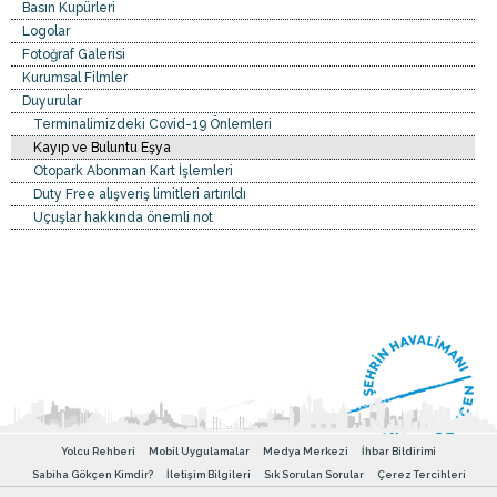
Basın Kupürleri
Logolar
Fotoğraf Galerisi
Kurumsal Filmler
Duyurular
Terminalimizdeki Covid-19 Önlemleri
Kayıp ve Buluntu Eşya
Otopark Abonman Kart İşlemleri
Duty Free alışveriş limitleri artırıldı
Uçuşlar hakkında önemli not
Yolcu Rehberi
Mobil Uygulamalar
Medya Merkezi
İhbar Bildirimi
Sabiha Gökçen Kimdir?
İletişim Bilgileri
Sık Sorulan Sorular
Çerez Tercihleri