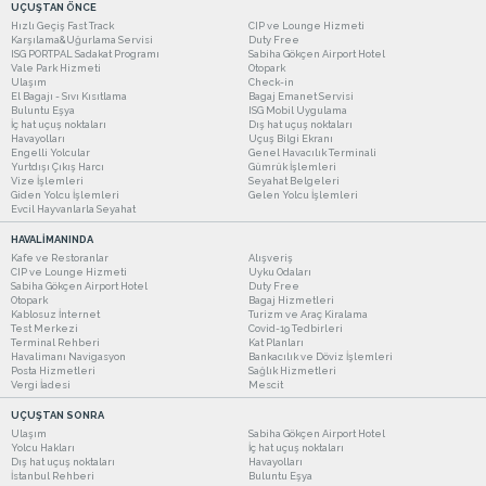
UÇUŞTAN ÖNCE
Hızlı Geçiş Fast Track
CIP ve Lounge Hizmeti
Karşılama&Uğurlama Servisi
Duty Free
ISG PORTPAL Sadakat Programı
Sabiha Gökçen Airport Hotel
Vale Park Hizmeti
Otopark
Ulaşım
Check-in
El Bagajı - Sıvı Kısıtlama
Bagaj Emanet Servisi
Buluntu Eşya
ISG Mobil Uygulama
İç hat uçuş noktaları
Dış hat uçuş noktaları
Havayolları
Uçuş Bilgi Ekranı
Engelli Yolcular
Genel Havacılık Terminali
Yurtdışı Çıkış Harcı
Gümrük İşlemleri
Vize İşlemleri
Seyahat Belgeleri
Giden Yolcu İşlemleri
Gelen Yolcu İşlemleri
Evcil Hayvanlarla Seyahat
HAVALİMANINDA
Kafe ve Restoranlar
Alışveriş
CIP ve Lounge Hizmeti
Uyku Odaları
Sabiha Gökçen Airport Hotel
Duty Free
Otopark
Bagaj Hizmetleri
Kablosuz İnternet
Turizm ve Araç Kiralama
Test Merkezi
Covid-19 Tedbirleri
Terminal Rehberi
Kat Planları
Havalimanı Navigasyon
Bankacılık ve Döviz İşlemleri
Posta Hizmetleri
Sağlık Hizmetleri
Vergi İadesi
Mescit
UÇUŞTAN SONRA
Ulaşım
Sabiha Gökçen Airport Hotel
Yolcu Hakları
İç hat uçuş noktaları
Dış hat uçuş noktaları
Havayolları
İstanbul Rehberi
Buluntu Eşya