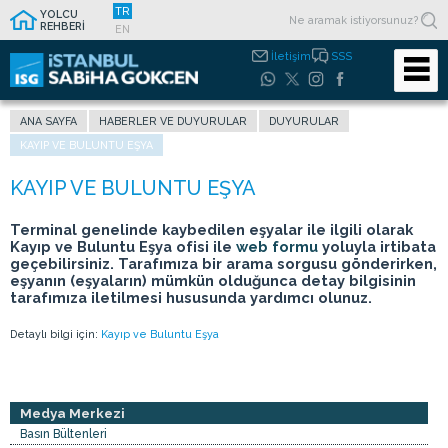
TR
YOLCU
REHBERİ
EN
İletişim
SSS
ANA SAYFA
HABERLER VE DUYURULAR
DUYURULAR
KAYIP VE BULUNTU EŞYA
Terminal genelinde kaybedilen eşyalar ile ilgili olarak
Kayıp ve Buluntu Eşya ofisi ile
web formu
yoluyla irtibata
geçebilirsiniz. Tarafımıza bir arama sorgusu gönderirken,
eşyanın (eşyaların) mümkün olduğunca detay bilgisinin
tarafımıza iletilmesi hususunda yardımcı olunuz.
Detaylı bilgi için:
Kayıp ve Buluntu Eşya
Medya Merkezi
Basın Bültenleri