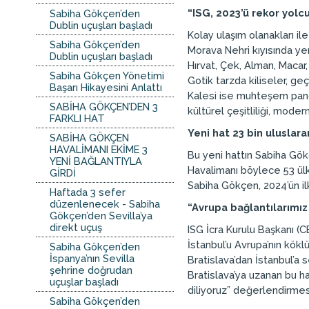
“ISG, 2023’ü rekor yolcu
Sabiha Gökçen’den
Dublin uçuşları başladı
Kolay ulaşım olanakları i
Sabiha Gökçen’den
Morava Nehri kıyısında ye
Dublin uçuşları başladı
Hırvat, Çek, Alman, Macar, 
Sabiha Gökçen Yönetimi
Gotik tarzda kiliseler, g
Başarı Hikayesini Anlattı
Kalesi ise muhteşem panor
SABİHA GÖKÇEN’DEN 3
kültürel çeşitliliği, mod
FARKLI HAT
Yeni hat 23 bin uluslar
SABİHA GÖKÇEN
HAVALİMANI EKİME 3
Bu yeni hattın Sabiha Gökç
YENİ BAĞLANTIYLA
Havalimanı böylece 53 ülk
GİRDİ
Sabiha Gökçen, 2024’ün ilk
Haftada 3 sefer
düzenlenecek - Sabiha
“Avrupa bağlantılarımız
Gökçen’den Sevilla’ya
direkt uçuş
ISG İcra Kurulu Başkanı (
İstanbul’u Avrupa’nın kökl
Sabiha Gökçen’den
İspanya’nın Sevilla
Bratislava’dan İstanbul’a
şehrine doğrudan
Bratislava’ya uzanan bu ha
uçuşlar başladı
diliyoruz” değerlendirmesi
Sabiha Gökçen’den