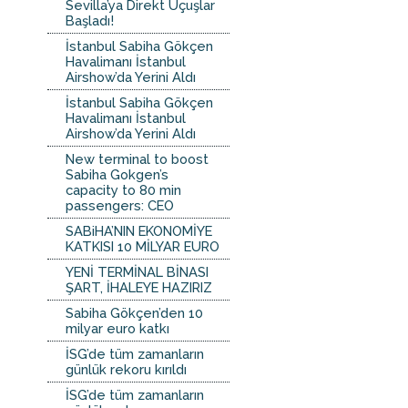
Sevilla’ya Direkt Uçuşlar
Başladı!
İstanbul Sabiha Gökçen
Havalimanı İstanbul
Airshow’da Yerini Aldı
İstanbul Sabiha Gökçen
Havalimanı İstanbul
Airshow’da Yerini Aldı
New terminal to boost
Sabiha Gokgen’s
capacity to 80 min
passengers: CEO
SABiHA’NIN EKONOMİYE
KATKISI 10 MİLYAR EURO
YENİ TERMİNAL BİNASI
ŞART, İHALEYE HAZIRIZ
Sabiha Gökçen’den 10
milyar euro katkı
İSG’de tüm zamanların
günlük rekoru kırıldı
İSG’de tüm zamanların