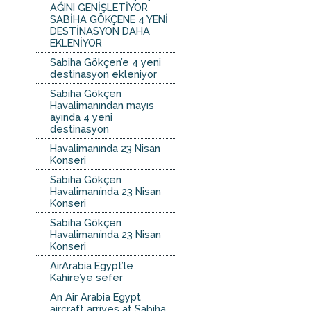
AĞINI GENİŞLETİYOR
SABİHA GÖKÇENE 4 YENİ
DESTİNASYON DAHA
EKLENİYOR
Sabiha Gökçen’e 4 yeni
destinasyon ekleniyor
Sabiha Gökçen
Havalimanından mayıs
ayında 4 yeni
destinasyon
Havalimanında 23 Nisan
Konseri
Sabiha Gökçen
Havalimanı’nda 23 Nisan
Konseri
Sabiha Gökçen
Havalimanı’nda 23 Nisan
Konseri
AirArabia Egypt’le
Kahire’ye sefer
An Air Arabia Egypt
aircraft arrives at Sabiha