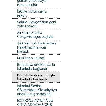
günlük yolcu sayısı
rekoru kırıldı
İSG’de yolcu sayısı
rekoru
Sabiha Gökçen’den yeni
yolcu rekoru
Air Cairo Sabiha
Gökçen’e uçuş başlattı
Air Cairo Sabiha Gökçen
Havalimanı’na uçuş
başlattı
Mısır’dan yeni hat
Bratislava direkt uçuşla
İstanbul’a bağlandı
Bratislava direkt uçuşla
İstanbul’a bağlandı
İstanbul Sabiha
Gökçen’den, Slovakya’ya
direkt uçuşlar başladı
ISG DOĞU AVRUPA ve
ORTA ASYA’DA UÇUŞ