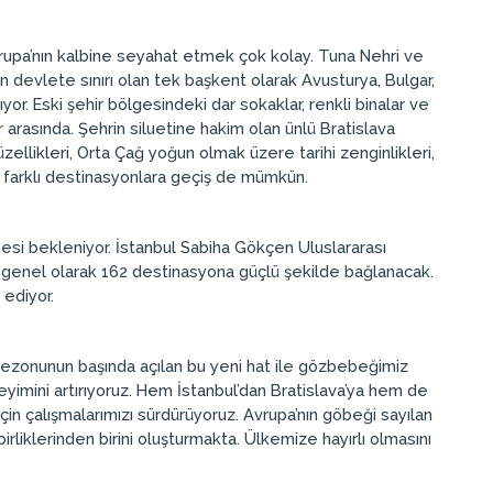
Avrupa’nın kalbine seyahat etmek çok kolay. Tuna Nehri ve
 devlete sınırı olan tek başkent olarak Avusturya, Bulgar,
rıyor. Eski şehir bölgesindeki dar sokaklar, renkli binalar ve
arasında. Şehrin siluetine hakim olan ünlü Bratislava
llikleri, Orta Çağ yoğun olmak üzere tarihi zenginlikleri,
n farklı destinasyonlara geçiş de mümkün.
rmesi bekleniyor. İstanbul Sabiha Gökçen Uluslararası
n genel olarak 162 destinasyona güçlü şekilde bağlanacak.
 ediyor.
 sezonunun başında açılan bu yeni hat ile gözbebeğimiz
eyimini artırıyoruz. Hem İstanbul’dan Bratislava’ya hem de
in çalışmalarımızı sürdürüyoruz. Avrupa’nın göbeği sayılan
irliklerinden birini oluşturmakta. Ülkemize hayırlı olmasını