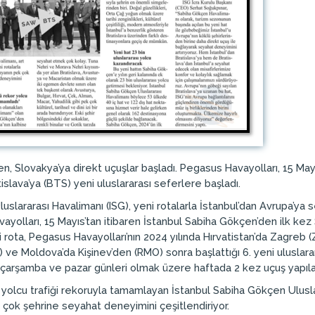
n, Slovakya’ya direkt uçuşlar başladı. Pegasus Havayolları, 15 May
islava’ya (BTS) yeni uluslararası seferlere başladı.
slararası Havalimanı (ISG), yeni rotalarla İstanbul’dan Avrupa’ya se
yolları, 15 Mayıs’tan itibaren İstanbul Sabiha Gökçen’den ilk kez 
 rota, Pegasus Havayolları’nın 2024 yılında Hırvatistan’da Zagreb (
 ve Moldova’da Kişinev’den (RMO) sonra başlattığı 6. yeni uluslara
 çarşamba ve pazar günleri olmak üzere haftada 2 kez uçuş yapıl
n yolcu trafiği rekoruyla tamamlayan İstanbul Sabiha Gökçen Ulusla
 çok şehrine seyahat deneyimini çeşitlendiriyor.