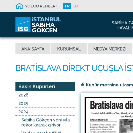
YOLCU REHBERİ
TR
EN
SABIHA G
HAVALI
Hakkım
ANA SAYFA
KURUMSAL
MEDYA MERKEZI
Havalim
Sismik 
Ödüller
Yeni Dı
≚ Kupür metnine ulaşmak
İletişim
Basın Kupürleri
Sabiha 
2026
Malaysi
2025
2024
Sabiha Gökçen yeni yıla
rekor kırarak giriyor