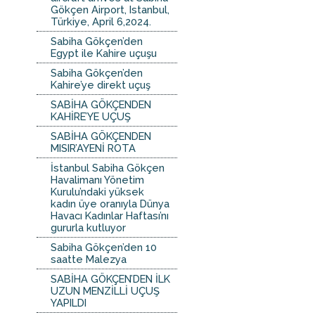
Gökçen Airport, Istanbul,
Türkiye, April 6,2024.
Sabiha Gökçen’den
Egypt ile Kahire uçuşu
Sabiha Gökçen’den
Kahire’ye direkt uçuş
SABİHA GÖKÇENDEN
KAHİRE’YE UÇUŞ
SABİHA GÖKÇENDEN
MISIR’AYENİ ROTA
İstanbul Sabiha Gökçen
Havalimanı Yönetim
Kurulu’ndaki yüksek
kadın üye oranıyla Dünya
Havacı Kadınlar Haftası’nı
gururla kutluyor
Sabiha Gökçen’den 10
saatte Malezya
SABİHA GÖKÇEN’DEN İLK
UZUN MENZİLLİ UÇUŞ
YAPILDI