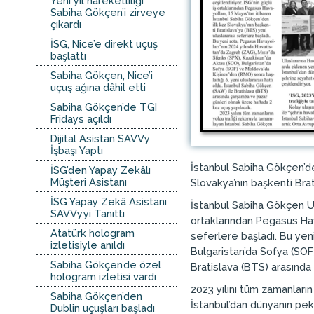
Yeni yıl hareketliliği
Sabiha Gökçen’i zirveye
çıkardı
İSG, Nice’e direkt uçuş
başlattı
Sabiha Gökçen, Nice’i
uçuş ağına dâhil etti
Sabiha Gökçen’de TGI
Fridays açıldı
Dijital Asistan SAVVy
İşbaşı Yaptı
İstanbul Sabiha Gökçen’de
İSG’den Yapay Zekâlı
Müşteri Asistanı
Slovakya’nın başkenti Brat
İSG Yapay Zekâ Asistanı
İstanbul Sabiha Gökçen Ulu
SAVVy’yi Tanıttı
ortaklarından Pegasus Hava
Atatürk hologram
seferlere başladı. Bu yeni
izletisiyle anıldı
Bulgaristan’da Sofya (SOF)
Sabiha Gökçen’de özel
Bratislava (BTS) arasında
hologram izletisi vardı
2023 yılını tüm zamanları
Sabiha Gökçen’den
İstanbul’dan dünyanın pek
Dublin uçuşları başladı