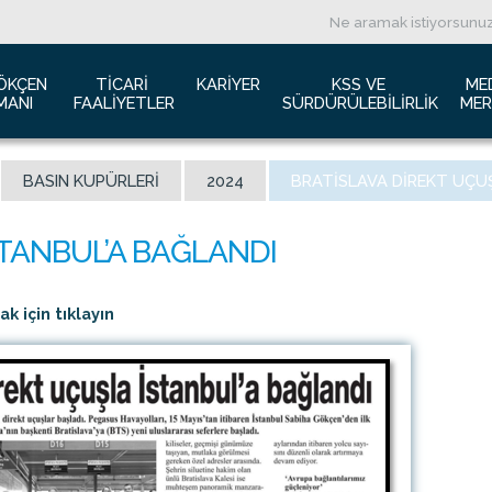
ÖKÇEN 
TICARI 
KARIYER
KSS VE 
ME
MANI
FAALIYETLER
SÜRDÜRÜLEBILIRLIK
MER
ızda
Havacılık Pazarlama
İş başvurusu
Yeşil Havaalanı Projesi
B
BASIN KUPÜRLERI
2024
BRATISLAVA DIREKT UÇU
anı Trafik Raporu
Reklam Fırsatları
İnsan Kaynakları Politikası
Engelsiz Havaalanı
B
İzolasyon
Film ve Fotoğraf Çekimi
Sürdürülebilirlik
L
imiz
Kiralık Alanlar
F
ş Hatlar Terminali Projesi
Kargo Hizmetleri
K
 için tıklayın
 Bilgileri
Konferans Salonu
D
Gökçen Kimdir?
İhale Duyuruları
a Airports Holdings Berhad