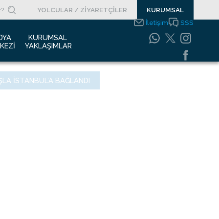
YOLCULAR / ZİYARETÇİLER
KURUMSAL
İletişim
SSS
DYA 
KURUMSAL 
KEZI
YAKLAŞIMLAR
asın Bültenleri
Entegre Yönetim
ŞLA İSTANBUL’A BAĞLANDI
Sistemleri Politikamız
asın Kupürleri
Emniyet Yönetim
ogolar
Sistemi
otoğraf Galerisi
Gıda Güvenliği
Politikası
urumsal Filmler
Bilgi Güvenliği
uyurular
Politikası
Bilgi Toplumu
Hizmetleri
Enerji Yönetim Sistemi
Politikası