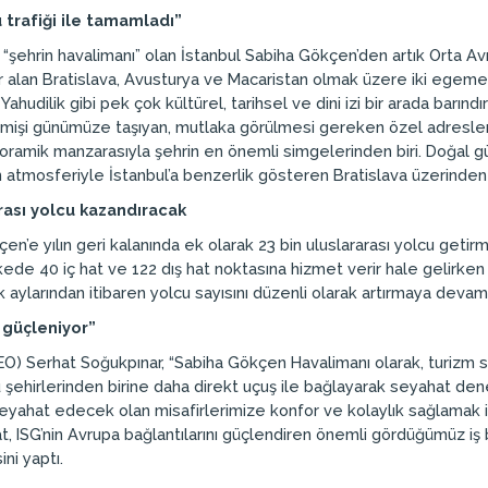
 trafiği ile tamamladı”
le “şehrin havalimanı” olan İstanbul Sabiha Gökçen’den artık Orta 
r alan Bratislava, Avusturya ve Macaristan olmak üzere iki egemen
Yahudilik gibi pek çok kültürel, tarihsel ve dini izi bir arada barındı
eçmişi günümüze taşıyan, mutlaka görülmesi gereken özel adresler 
amik manzarasıyla şehrin en önemli simgelerinden biri. Doğal güze
ern atmosferiyle İstanbul’a benzerlik gösteren Bratislava üzerinde
arası yolcu kazandıracak
en’e yılın geri kalanında ek olarak 23 bin uluslararası yolcu geti
ede 40 iç hat ve 122 dış hat noktasına hizmet verir hale gelirke
 aylarından itibaren yolcu sayısını düzenli olarak artırmaya devam
 güçleniyor”
CEO) Serhat Soğukpınar, “Sabiha Gökçen Havalimanı olarak, turizm
ü şehirlerinden birine daha direkt uçuş ile bağlayarak seyahat den
 seyahat edecek olan misafirlerimize konfor ve kolaylık sağlamak iç
t, ISG’nin Avrupa bağlantılarını güçlendiren önemli gördüğümüz iş b
ni yaptı.