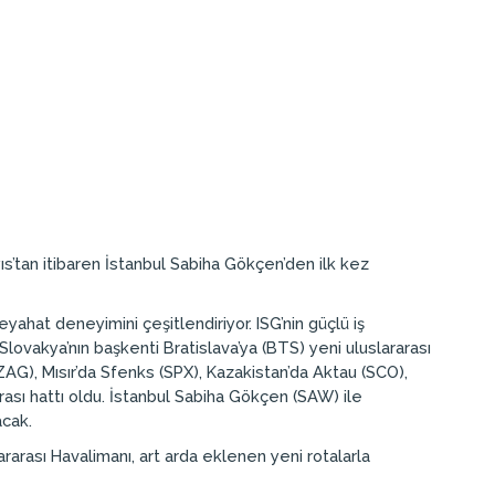
ıs’tan itibaren İstanbul Sabiha Gökçen’den ilk kez
yahat deneyimini çeşitlendiriyor. ISG’nin güçlü iş
Slovakya’nın başkenti Bratislava’ya (BTS) yeni uluslararası
ZAG), Mısır’da Sfenks (SPX), Kazakistan’da Aktau (SCO),
rası hattı oldu. İstanbul Sabiha Gökçen (SAW) ile
acak.
rarası Havalimanı, art arda eklenen yeni rotalarla