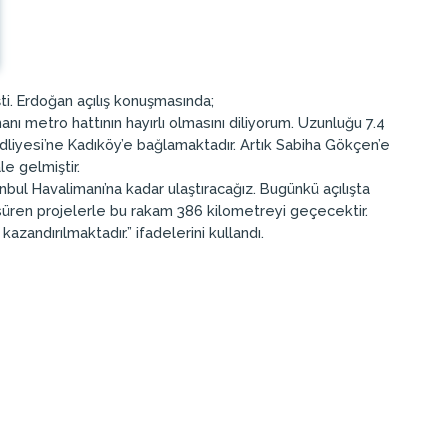
ti. Erdoğan açılış konuşmasında;
ı metro hattının hayırlı olmasını diliyorum. Uzunluğu 7.4
dliyesi’ne Kadıköy’e bağlamaktadır. Artık Sabiha Gökçen’e
e gelmiştir.
ul Havalimanı’na kadar ulaştıracağız. Bugünkü açılışta
ı süren projelerle bu rakam 386 kilometreyi geçecektir.
kazandırılmaktadır.” ifadelerini kullandı.