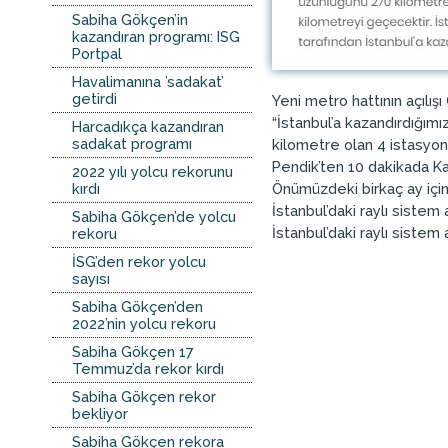
Sabiha Gökçen’in
kazandıran programı: ISG
Portpal
Havalimanına ’sadakat’
getirdi
Yeni metro hattının açılış
“İstanbul’a kazandırdığım
Harcadıkça kazandıran
sadakat programı
kilometre olan 4 istasyon
Pendik’ten 10 dakikada Ka
2022 yılı yolcu rekorunu
kırdı
Önümüzdeki birkaç ay için
İstanbul’daki raylı siste
Sabiha Gökçen’de yolcu
İstanbul’daki raylı sistem 
rekoru
İSG’den rekor yolcu
sayısı
Sabiha Gökçen’den
2022’nin yolcu rekoru
Sabiha Gökçen 17
Temmuz’da rekor kırdı
Sabiha Gökçen rekor
bekliyor
Sabiha Gökçen rekora