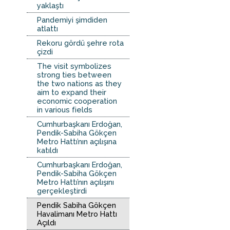
yaklaştı
Pandemiyi şimdiden
atlattı
Rekoru gördü şehre rota
çizdi
The visit symbolizes
strong ties between
the two nations as they
aim to expand their
economic cooperation
in various fields
Cumhurbaşkanı Erdoğan,
Pendik-Sabiha Gökçen
Metro Hattı’nın açılışına
katıldı
Cumhurbaşkanı Erdoğan,
Pendik-Sabiha Gökçen
Metro Hattı’nın açılışını
gerçekleştirdi
Pendik Sabiha Gökçen
Havalimanı Metro Hattı
Açıldı