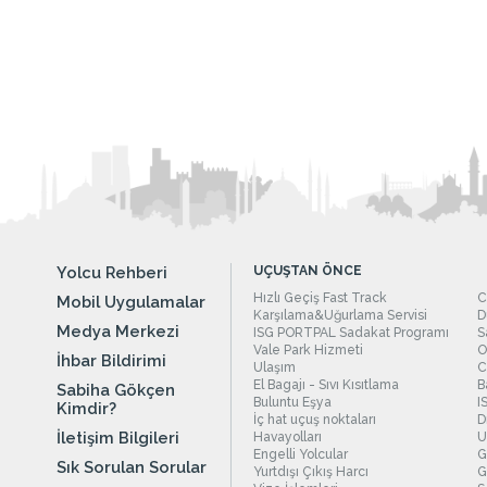
Yolcu Rehberi
UÇUŞTAN ÖNCE
Hızlı Geçiş Fast Track
C
Mobil Uygulamalar
Karşılama&Uğurlama Servisi
D
Medya Merkezi
ISG PORTPAL Sadakat Programı
S
Vale Park Hizmeti
O
İhbar Bildirimi
Ulaşım
C
El Bagajı - Sıvı Kısıtlama
B
Sabiha Gökçen
Buluntu Eşya
I
Kimdir?
İç hat uçuş noktaları
D
İletişim Bilgileri
Havayolları
U
Engelli Yolcular
G
Sık Sorulan Sorular
Yurtdışı Çıkış Harcı
G