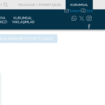
YOLCULAR / ZİYARETÇİLER
KURUMSAL
İletişim
SSS
DYA 
KURUMSAL 
KEZI
YAKLAŞIMLAR
asın Bültenleri
Entegre Yönetim
AVALIMANI METRO HATTI AÇILDI
Sistemleri Politikamız
asın Kupürleri
Emniyet Yönetim
ogolar
Sistemi
otoğraf Galerisi
Gıda Güvenliği
Politikası
urumsal Filmler
Bilgi Güvenliği
uyurular
Politikası
Bilgi Toplumu
Hizmetleri
Enerji Yönetim Sistemi
Politikası