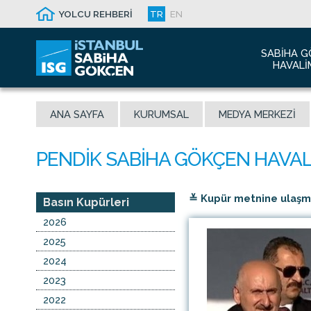
YOLCU REHBERİ
TR
EN
SABIHA G
HAVALI
Hakkım
ANA SAYFA
KURUMSAL
MEDYA MERKEZI
Havalim
Sismik 
Ödüller
Yeni Dı
≚ Kupür metnine ulaşmak
İletişim
Basın Kupürleri
Sabiha 
2026
Malaysi
2025
2024
2023
2022