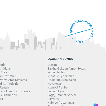
UÇUŞTAN SONRA
veriş
Ulaşım
 Odaları
Sabiha Gökçen Airport Hotel
 Free
Yolcu Hakları
j Hizmetleri
İç hat uçuş noktaları
zm ve Araç Kiralama
Dış hat uçuş noktaları
d-19 Tedbirleri
Havayolları
Planları
İstanbul Rehberi
acılık ve Döviz İşlemleri
Buluntu Eşya
ık Hizmetleri
Bagaj Emanet Servisi
it
Alışveriş
Kafe ve Restoranlar