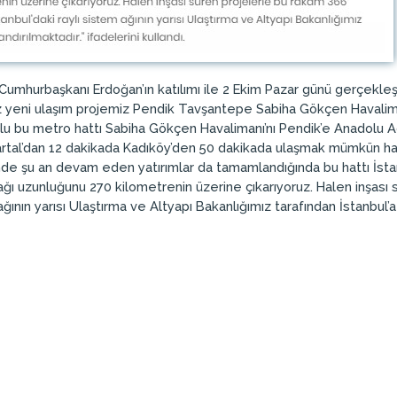
ı Cumhurbaşkanı Erdoğan’ın katılımı ile 2 Ekim Pazar günü gerçekleş
ız yeni ulaşım projemiz Pendik Tavşantepe Sabiha Gökçen Havaliman
lu bu metro hattı Sabiha Gökçen Havalimanı’nı Pendik’e Anadolu A
rtal’dan 12 dakikada Kadıköy’den 50 dakikada ulaşmak mümkün hal
de şu an devam eden yatırımlar da tamamlandığında bu hattı İstanb
m ağı uzunluğunu 270 kilometrenin üzerine çıkarıyoruz. Halen inşas
ağının yarısı Ulaştırma ve Altyapı Bakanlığımız tarafından İstanbul’a 