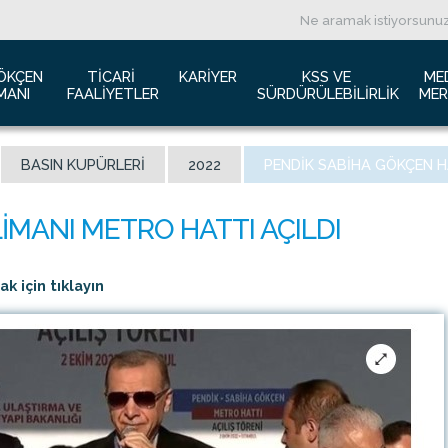
ÖKÇEN 
TICARI 
KARIYER
KSS VE 
ME
MANI
FAALIYETLER
SÜRDÜRÜLEBILIRLIK
MER
ızda
Havacılık Pazarlama
İş başvurusu
Yeşil Havaalanı Projesi
B
BASIN KUPÜRLERI
2022
PENDIK SABIHA GÖKÇEN H
anı Trafik Raporu
Reklam Fırsatları
İnsan Kaynakları Politikası
Engelsiz Havaalanı
B
İzolasyon
Film ve Fotoğraf Çekimi
Sürdürülebilirlik
L
imiz
Kiralık Alanlar
F
ş Hatlar Terminali Projesi
Kargo Hizmetleri
K
 için tıklayın
 Bilgileri
Konferans Salonu
D
Gökçen Kimdir?
İhale Duyuruları
a Airports Holdings Berhad