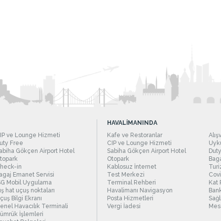
HAVALİMANINDA
IP ve Lounge Hizmeti
Kafe ve Restoranlar
Alış
uty Free
CIP ve Lounge Hizmeti
Uyku
abiha Gökçen Airport Hotel
Sabiha Gökçen Airport Hotel
Duty
topark
Otopark
Baga
heck-in
Kablosuz İnternet
Turi
agaj Emanet Servisi
Test Merkezi
Covi
SG Mobil Uygulama
Terminal Rehberi
Kat 
ış hat uçuş noktaları
Havalimanı Navigasyon
Bank
çuş Bilgi Ekranı
Posta Hizmetleri
Sağl
enel Havacılık Terminali
Vergi İadesi
Mesc
ümrük İşlemleri