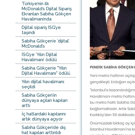
Türkiye’nin ilk
McDonald’s Dijital Sipariş
Ekranları Sabiha Gökçen
Havalimanı’nda
Dijital sipariş ISG’ye
taşındı
Sabiha Gökçen’e ’dijital’
McDonald’s
İSG’ye ’Yılın Dijital
Havalimanı’ ödülü
Sabiha Gökçen’e "Yılın
Dijital Havalimanı" ödülü
Yılın dijital havalimanı
seçildi
Sabiha Gökçen’in
dünyaya açılan kapıları
arttı
İç hatlardaki kapılarını
artık dünyaya açıyor
Sabiha Gökçen’de dış
hat kapıları arttırıldı