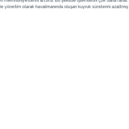
ri memnuniyetlerini arttırdı. Bu şekilde işlemlerini çok daha raha
r de yönetim olarak havalimanında oluşan kuyruk sürelerini azaltmış 