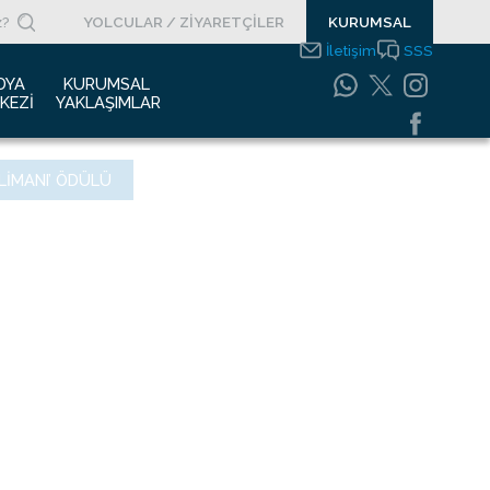
YOLCULAR / ZİYARETÇİLER
KURUMSAL
İletişim
SSS
DYA 
KURUMSAL 
KEZI
YAKLAŞIMLAR
asın Bültenleri
Entegre Yönetim
ALIMANI’ ÖDÜLÜ
Sistemleri Politikamız
asın Kupürleri
Emniyet Yönetim
ogolar
Sistemi
otoğraf Galerisi
Gıda Güvenliği
Politikası
urumsal Filmler
Bilgi Güvenliği
uyurular
Politikası
Bilgi Toplumu
Hizmetleri
Enerji Yönetim Sistemi
Politikası