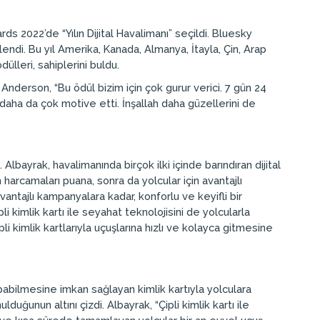
ds 2022’de “Yılın Dijital Havalimanı” seçildi. Bluesky
nlendi. Bu yıl Amerika, Kanada, Almanya, İtayla, Çin, Arap
ülleri, sahiplerini buldu.
 Anderson, “Bu ödül bizim için çok gurur verici. 7 gün 24
i daha da çok motive etti. İnşallah daha güzellerini de
 Albayrak, havalimanında birçok ilki içinde barındıran dijital
 harcamaları puana, sonra da yolcular için avantajlı
vantajlı kampanyalara kadar, konforlu ve keyifli bir
i kimlik kartı ile seyahat teknolojisini de yolcularla
i kimlik kartlarıyla uçuşlarına hızlı ve kolayca gitmesine
pabilmesine imkan sağlayan kimlik kartıyla yolculara
uğunun altını çizdi. Albayrak, “Çipli kimlik kartı ile