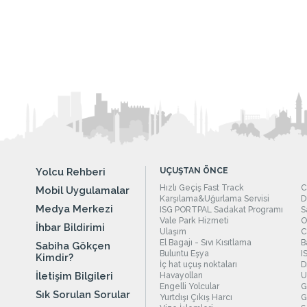
Yolcu Rehberi
UÇUŞTAN ÖNCE
Hızlı Geçiş Fast Track
C
Mobil Uygulamalar
Karşılama&Uğurlama Servisi
D
Medya Merkezi
ISG PORTPAL Sadakat Programı
S
Vale Park Hizmeti
O
İhbar Bildirimi
Ulaşım
C
El Bagajı - Sıvı Kısıtlama
B
Sabiha Gökçen
Buluntu Eşya
I
Kimdir?
İç hat uçuş noktaları
D
İletişim Bilgileri
Havayolları
U
Engelli Yolcular
G
Sık Sorulan Sorular
Yurtdışı Çıkış Harcı
G