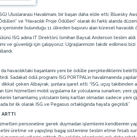
G) Uluslararası Havalimanı, bir başarı daha elde etti. Bluesky Awar
dülleri” ve “Havacılık Proje Ödülleri” olarak iki farklı alanda düze
da içerisinde bulunduğu 11 ülkeden başvuru alan küresel havacılık öd
 ödülünü İSG adına IT Direktörü İsmihan Baysal Anderson teslim aldı.
mi ve güvenliği için çalışıyoruz. Uğraşlarımızın takdir edilmesi biz
llandı.
 havacılıktaki başarılarını yeni bir ödülle perçinlediklerini belirtti.
getirdi. Sadakat ödül programı İSG PORTPAL’ın havalimanında yapılan
dikkat çeken Albayrak, şunlara işaret etti: “İSG, uçuş takibinden a
lan tüm hizmetleri mobil uygulama ile yolcularına sunarken, yeni çipl
lerini tamamlamış yolcuların biniş kartları olmadan sadece yeni çipl
a bir ilk olarak İSG ve Pegasus ortaklığında hayata geçirildi.”
 ARTTI
hizmetleri personeline gerek duymadan işlemlerini kendilerinin ya
etini üretme ve yapıştırıp bagaj sistemine teslim etme fırsatı sunuld