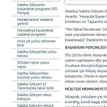
Sabiha Gökçen’in
kazandıran programı: ISG
İstanbul Sabiha Gökçen (İS
Portpal
Awards, “Havacılık Başarı Ö
Havalimanına ’sadakat’
Emirlikleri ve Tayland’ın 
getirdi
“Yılın Dijital Havalimanı”
Harcadıkça kazandıran
sadakat programı
saat yolcularımızın deneyi
başaracağız” ifadelerini ku
2022 yılı yolcu rekorunu
kırdı
BAŞARISINI PERÇİNLEDİ
Sabiha Gökçen’de yolcu
İSG CEO’su Berk Albayrak da
rekoru
yatırım yaptıklarını dile 
İSG’den rekor yolcu
fırsatlara dönüştürdüğüne 
sayısı
yolculuk için ihtiyaç duyu
Sabiha Gökçen’den
buluşturdu. Check-in işlem
2022’nin yolcu rekoru
imkan veren sistem, dünyad
Sabiha Gökçen 17
Temmuz’da rekor kırdı
MÜŞTERİ MEMNUNİYETİ
Sabiha Gökçen rekor
Albayrak, yolcuların yer 
bekliyor
boarding, kendi bagaj etik
Sabiha Gökçen rekora