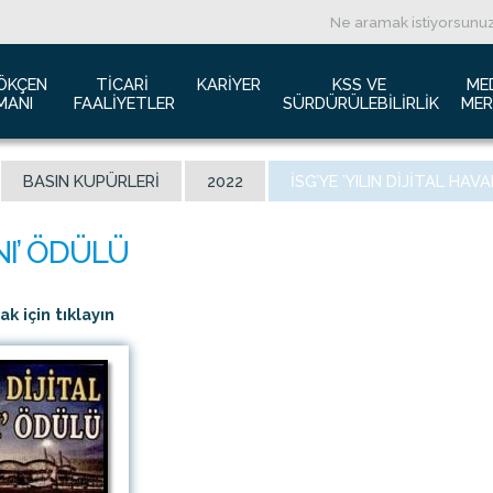
ÖKÇEN 
TICARI 
KARIYER
KSS VE 
ME
MANI
FAALIYETLER
SÜRDÜRÜLEBILIRLIK
MER
ızda
Havacılık Pazarlama
İş başvurusu
Yeşil Havaalanı Projesi
B
BASIN KUPÜRLERI
2022
İSG’YE ’YILIN DIJITAL HAV
anı Trafik Raporu
Reklam Fırsatları
İnsan Kaynakları Politikası
Engelsiz Havaalanı
B
İzolasyon
Film ve Fotoğraf Çekimi
Sürdürülebilirlik
L
imiz
Kiralık Alanlar
F
ş Hatlar Terminali Projesi
Kargo Hizmetleri
K
 için tıklayın
 Bilgileri
Konferans Salonu
D
Gökçen Kimdir?
İhale Duyuruları
a Airports Holdings Berhad