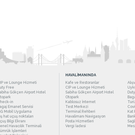
HAVALİMANINDA
IP ve Lounge Hizmeti
Kafe ve Restoranlar
Alış
uty Free
CIP ve Lounge Hizmeti
Uyku
abiha Gökçen Airport Hotel
Sabiha Gökçen Airport Hotel
Duty
topark
Otopark
Baga
heck-in
Kablosuz İnternet
Turi
agaj Emanet Servisi
Test Merkezi
Covi
SG Mobil Uygulama
Terminal Rehberi
Kat 
ış hat uçuş noktaları
Havalimanı Navigasyon
Bank
çuş Bilgi Ekranı
Posta Hizmetleri
Sağl
enel Havacılık Terminali
Vergi İadesi
Mesc
ümrük İşlemleri