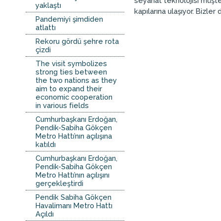
seyahat teknolojisi müşte
yaklaştı
kapılarına ulaşıyor. Bizle
Pandemiyi şimdiden
atlattı
Rekoru gördü şehre rota
çizdi
The visit symbolizes
strong ties between
the two nations as they
aim to expand their
economic cooperation
in various fields
Cumhurbaşkanı Erdoğan,
Pendik-Sabiha Gökçen
Metro Hattı’nın açılışına
katıldı
Cumhurbaşkanı Erdoğan,
Pendik-Sabiha Gökçen
Metro Hattı’nın açılışını
gerçekleştirdi
Pendik Sabiha Gökçen
Havalimanı Metro Hattı
Açıldı