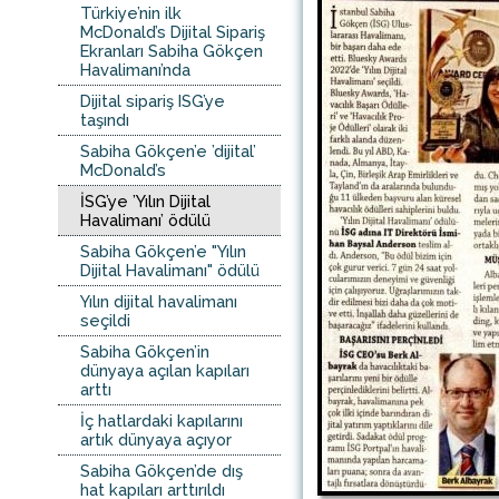
Türkiye’nin ilk
McDonald’s Dijital Sipariş
Ekranları Sabiha Gökçen
Havalimanı’nda
Dijital sipariş ISG’ye
taşındı
Sabiha Gökçen’e ’dijital’
McDonald’s
İSG’ye ’Yılın Dijital
Havalimanı’ ödülü
Sabiha Gökçen’e "Yılın
Dijital Havalimanı" ödülü
Yılın dijital havalimanı
seçildi
Sabiha Gökçen’in
dünyaya açılan kapıları
arttı
İç hatlardaki kapılarını
artık dünyaya açıyor
Sabiha Gökçen’de dış
hat kapıları arttırıldı