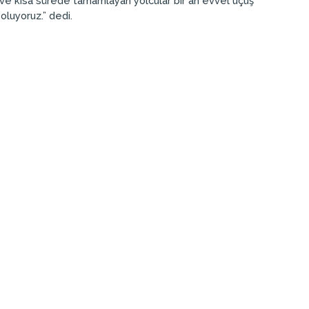
t ve kısa sürede tamamlayan yolcular bir an evvel uçuş
oluyoruz.” dedi.