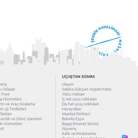
UÇUŞTAN SONRA
veriş
Ulaşım
 Odaları
Sabiha Gökçen Airport Hotel
 Free
Yolcu Hakları
j Hizmetleri
İç hat uçuş noktaları
zm ve Araç Kiralama
Dış hat uçuş noktaları
d-19 Tedbirleri
Havayolları
Planları
İstanbul Rehberi
acılık ve Döviz İşlemleri
Buluntu Eşya
ık Hizmetleri
Bagaj Emanet Servisi
it
Alışveriş
Kafe ve Restoranlar