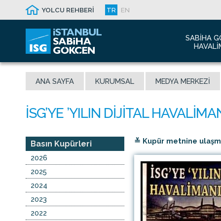
YOLCU REHBERİ
TR
EN
SABIHA G
HAVALI
Hakkım
ANA SAYFA
KURUMSAL
MEDYA MERKEZI
Havalim
Sismik 
Ödüller
Yeni Dı
≚ Kupür metnine ulaşmak
İletişim
Basın Kupürleri
Sabiha 
2026
Malaysi
2025
2024
2023
2022