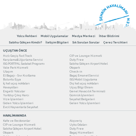
Yolcu Rehberi
Mobil Uygulamalar
Medya Merkezi
İhbar Bildirimi
Sabiha Gökçen Kimdir?
İletişim Bilgileri
Sık Sorulan Sorular
Çerez Tercihleri
UÇUŞTAN ÖNCE
Hızlı Geçiş Fast Track
CIP ve Lounge Hizmeti
Karşılama&Uğurlama Servisi
Duty Free
ISG PORTPAL Sadakat Programı
Sabiha Gökçen Airport Hotel
Vale Park Hizmeti
Otopark
Ulaşım
Check-in
El Bagajı - Sıvı Kısıtlama
Bagaj Emanet Servisi
Buluntu Eşya
ISG Mobil Uygulama
İç hat uçuş noktaları
Dış hat uçuş noktaları
Havayolları
Uçuş Bilgi Ekranı
Engelli Yolcular
Genel Havacılık Terminali
Yurtdışı Çıkış Harcı
Gümrük İşlemleri
Vize İşlemleri
Seyahat Belgeleri
Giden Yolcu İşlemleri
Gelen Yolcu İşlemleri
Evcil Hayvanlarla Seyahat
HAVALİMANINDA
Kafe ve Restoranlar
Alışveriş
CIP ve Lounge Hizmeti
Uyku Odaları
Sabiha Gökçen Airport Hotel
Duty Free
Otopark
Bagaj Hizmetleri