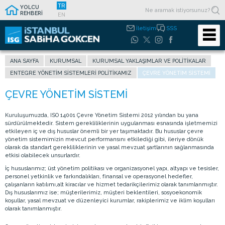
TR
YOLCU
REHBERİ
EN
İletişim
SSS
ANA SAYFA
KURUMSAL
KURUMSAL YAKLAŞIMLAR VE POLITIKALAR
ENTEGRE YÖNETIM SISTEMLERI POLITIKAMIZ
ÇEVRE YÖNETIM SISTEMI
Kuruluşumuzda, ISO 14001 Çevre Yönetim Sistemi 2012 yılından bu yana
sürdürülmektedir. Sistem gerekliliklerinin uygulanması esnasında işletmemizi
etkileyen iç ve dış hususlar önemli bir yer taşımaktadır. Bu hususlar çevre
yönetim sistemimizin mevcut performansını etkilediği gibi, ileriye dönük
olarak da standart gerekliliklerinin ve yasal mevzuat şartlarının sağlanmasında
etkisi olabilecek unsurlardır.
İç hususlarımız; üst yönetim politikası ve organizasyonel yapı, altyapı ve tesisler,
personel yetkinlik ve farkındalıkları, finansal ve operasyonel hedefler,
çalışanların katılımı,alt kiracılar ve hizmet tedarikçilerimiz olarak tanımlanmıştır.
Dış hususlarımız ise; müşterilerimiz, müşteri beklentileri, sosyoekonomik
koşullar, yasal mevzuat ve düzenleyici kurumlar, rakiplerimiz ve iklim koşulları
olarak tanımlanmıştır.