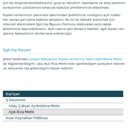
için de değerlendirilebilmemiz, grup içi denetim, kadrolama ve ekip yönetimi
süreçlerinin yürütülmesi amacıyla topluluk şirketlerimize aktarılması.
Kişisel verilerinizin işlenmesi bakımından Şirketimize verdiğiniz açık rızaları
her zaman geri alma hakkına sahipsiniz. Bu tür bir talepte bulunmak için
internet sitemizdeki İlgili Kişi Başvuru Formunu doldurarak yazılı olarak
Şirketimize başvurabilirsiniz. Açık rızanızı geri almanız halinde, ilgili kişisel veri
işleme faaliyetimizi derhal sona erdireceğiz.
İlgili Kişi Beyanı:
Şirket tarafından
Çalışan Adaylarının Kişisel Verilerine İlişkin Aydınlatma Metni
ile bilgilendirildiğimi, işbu Açık Rıza Metni’nde işaretlediğim süreçlere bilerek
ve isteyerek rıza gösterdiğimi beyan ederim.
Kariyer
İş başvurusu
Aday Çalışan Aydınlatma Metni
Açık Rıza Metni
İnsan Kaynakları Politikası