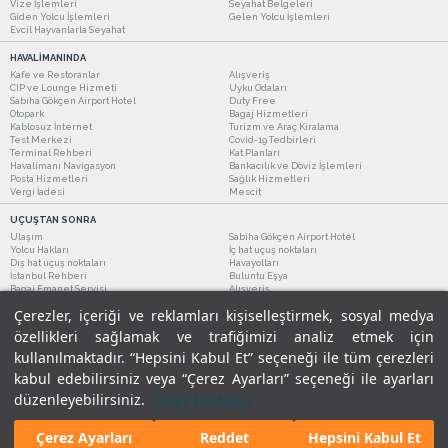
Vize İşlemleri
Seyahat Belgeleri
Giden Yolcu İşlemleri
Gelen Yolcu İşlemleri
Evcil Hayvanlarla Seyahat
HAVALİMANINDA
Kafe ve Restoranlar
Alışveriş
CIP ve Lounge Hizmeti
Uyku Odaları
Sabiha Gökçen Airport Hotel
Duty Free
Otopark
Bagaj Hizmetleri
Kablosuz İnternet
Turizm ve Araç Kiralama
Test Merkezi
Covid-19 Tedbirleri
Terminal Rehberi
Kat Planları
Havalimanı Navigasyon
Bankacılık ve Döviz İşlemleri
Posta Hizmetleri
Sağlık Hizmetleri
Vergi İadesi
Mescit
UÇUŞTAN SONRA
Ulaşım
Sabiha Gökçen Airport Hotel
Yolcu Hakları
İç hat uçuş noktaları
Dış hat uçuş noktaları
Havayolları
İstanbul Rehberi
Buluntu Eşya
Bagaj Emanet Servisi
Alışveriş
Kafe ve Restoranlar
Turizm ve Araç Kiralama
Çerezler, içeriği ve reklamları kişiselleştirmek, sosyal medya
özellikleri sağlamak ve trafiğimizi analiz etmek için
kullanılmaktadır. “Hepsini Kabul Et” seçeneği ile tüm çerezleri
kabul edebilirsiniz veya “Çerez Ayarları” seçeneği ile ayarları
düzenleyebilirsiniz.
Çerez Politikası
Çerez Ayarları
Reddet
Hepsini Kabul Et
Yasal Uyarılar
|
Çerez Politikamız
|
Gizlilik Taahhüdümüz
|