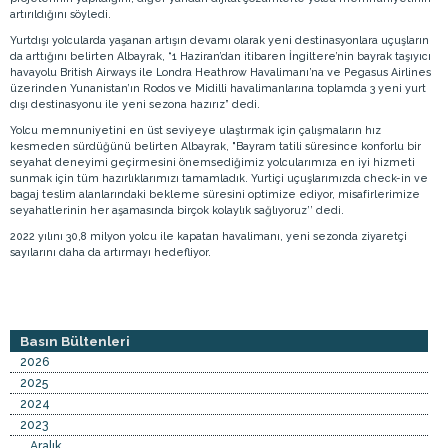
artırıldığını söyledi.
Yurtdışı yolcularda yaşanan artışın devamı olarak yeni destinasyonlara uçuşların
da arttığını belirten Albayrak, “1 Haziran’dan itibaren İngiltere’nin bayrak taşıyıcı
havayolu British Airways ile Londra Heathrow Havalimanı’na ve Pegasus Airlines
üzerinden Yunanistan’ın Rodos ve Midilli havalimanlarına toplamda 3 yeni yurt
dışı destinasyonu ile yeni sezona hazırız” dedi.
Yolcu memnuniyetini en üst seviyeye ulaştırmak için çalışmaların hız
kesmeden sürdüğünü belirten Albayrak, "Bayram tatili süresince konforlu bir
seyahat deneyimi geçirmesini önemsediğimiz yolcularımıza en iyi hizmeti
sunmak için tüm hazırlıklarımızı tamamladık. Yurtiçi uçuşlarımızda check-in ve
bagaj teslim alanlarındaki bekleme süresini optimize ediyor, misafirlerimize
seyahatlerinin her aşamasında birçok kolaylık sağlıyoruz’’ dedi.
2022 yılını 30,8 milyon yolcu ile kapatan havalimanı, yeni sezonda ziyaretçi
sayılarını daha da artırmayı hedefliyor.
Basın Bültenleri
2026
2025
2024
2023
Aralık