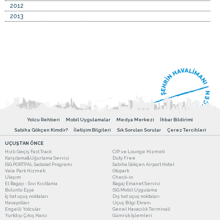
2012
2013
Yolcu Rehberi
Mobil Uygulamalar
Medya Merkezi
İhbar Bildirimi
Sabiha Gökçen Kimdir?
İletişim Bilgileri
Sık Sorulan Sorular
Çerez Tercihleri
UÇUŞTAN ÖNCE
Hızlı Geçiş Fast Track
CIP ve Lounge Hizmeti
Karşılama&Uğurlama Servisi
Duty Free
ISG PORTPAL Sadakat Programı
Sabiha Gökçen Airport Hotel
Vale Park Hizmeti
Otopark
Ulaşım
Check-in
El Bagajı - Sıvı Kısıtlama
Bagaj Emanet Servisi
Buluntu Eşya
ISG Mobil Uygulama
İç hat uçuş noktaları
Dış hat uçuş noktaları
Havayolları
Uçuş Bilgi Ekranı
Engelli Yolcular
Genel Havacılık Terminali
Yurtdışı Çıkış Harcı
Gümrük İşlemleri