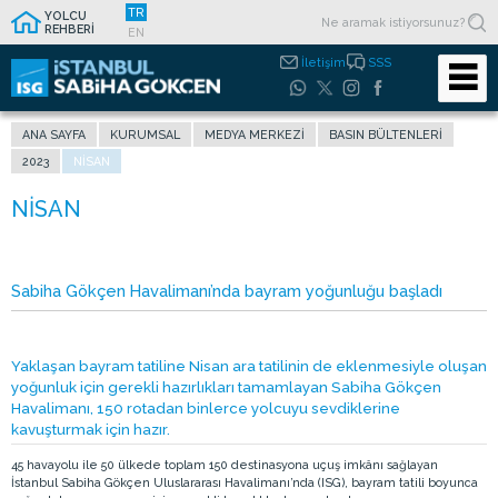
TR
YOLCU
REHBERİ
EN
İletişim
SSS
ANA SAYFA
KURUMSAL
MEDYA MERKEZI
BASIN BÜLTENLERI
2023
NISAN
Sabiha Gökçen Havalimanı’nda bayram yoğunluğu başladı
Yaklaşan bayram tatiline Nisan ara tatilinin de eklenmesiyle oluşan
yoğunluk için gerekli hazırlıkları tamamlayan Sabiha Gökçen
Havalimanı, 150 rotadan binlerce yolcuyu sevdiklerine
kavuşturmak için hazır.
45 havayolu ile 50 ülkede toplam 150 destinasyona uçuş imkânı sağlayan
İstanbul Sabiha Gökçen Uluslararası Havalimanı’nda (ISG), bayram tatili boyunca