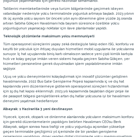
yoğunluk yaşanmaması için gerekli hazırlıklar tamamlandı.
Tatillerini memleketlerinde veya turizm bölgelerinde geçirmek isteyen
vatandaşlar nedeniyle yolcu terminalinde yoğunluk artmaya başladı. 2023 yılının
ilk üç ayında yolcu sayısını bir önceki yılın aynı dönemine göre yüzde 25 oranda
artıran Sabiha Gökçen Havalimanı’nda bayram süresince özellikle yolcu
yoğunluğunun yaşanacağı noktalar için ilave planlamalar yapıldı.
Teknolojik çözümlerle maksimum yolcu memnuniyeti
Tüm operasyonel süreçlerini yapay zekâ desteğiyle takip eden ISG, konforlu ve
keyifli bir yolculuk için ihtiyaç duyulan hizmetleri mobil uygulama ile yolcularına
sunuyor. İç hat uçuşlarında biniş kartı olmaksızın sadece yeni çipli kimlik kartıyla
hızlı ve kolay geçişe imkân veren sistemi hayata geçiren Sabiha Gökçen, yer
hizmetleri personeline gerek duyulmadan işlem yapılabilmesine imkân
sağlıyor.
Uçuş ve yolcu deneyimlerini kolaylaştırmak için inovatif çözümler geliştiren
havalimanında, 2022 Bus Gate Genişleme Projesi kapsamında iç ve dış hat
kapılarında yeni düzenlemeye gidilerek operasyonel süreçleri hızlandırmak
için 15 dış hat kapısı eklenmişti. 2023 yılı kapsamında başlatılan diğer proje ile
de pasaport bölgesi genişletilerek artan dış hatlar yolcusuna iyi bir havalimanı
deneyimi yaşatmak hedefleniyor.
Albayrak: 1 Haziran’da 3 yeni destinasyon
Yiyecek, içecek, otopark ve dinlenme alanlarında yolcuların maksimum konforu
için gerekli düzenlemelerin yapıldığını belirten Havalimanı CEO’su Berk
Albayrak, salgın sonrası hava trafiği ve yolcu yoğunluğu açısından yükselişe
geçen terminalde geçtiğimiz yıl içerisinde de bir yandan genişleme
projelerinin yapıldığını, diğer yandan dijital çözümlerle yolcu memnuniyetinin