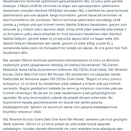
Havalimanı’nın terminal işletmesini gerçekleştiren İSG, 10’uncu yılını geride
bırakıyor. 1 Mayıs 2008’de terminal ve diğer yan operasyonların işletmesini
havalimanı meydan otoritesi HEAŞ’dan devralan İSG, o tarihten bu yana terminal
işletmesinin yanı sıra otopark, kargo hizmetleri, genel havacılık terminali ve
otel hizmetlerini de yürütüyor. İSG’nin terminal işletmesini devraldığı 2008
yılında 4.3 milyon yolcuya hizmet veren Sabiha Gökçen Havalimanı, geçen yılın
sonunda 31.3 milyon yolcu sayısına ulaştı. 2009-2016 yılları arasında arka arkaya 7
yıl Avrupa’nın yolcu sayısı artışında en hızlı büyüyen havalimanı olan İstanbul
Sabiha Gökçen, geride kalan 10 yıl boyunca sayısız ödül ve başarı elde etti.
Sabiha Gökçen Havalimanı son olarak, geçen yıl elde ettiği yüzde 82.3
zamanında kalkış oranı ile dünyada 8’inci sırada yer alarak, ilk 10’a giren tek Türk
havalimanı oldu.
Öte yandan İSG’nin terminal işletmesini devralmasının 10’uncu yıl dönümü
nedeniyle şirket çalışanlarının katıldığı bir kokteyl düzenlendi. İSG Genel
Müdürlük Asma Kat’ta düzenlenen kokteyle İSG CEO’su Ersel Göral, İSG Yönetim
Kurulu Üyesi Dato Che Azmi Bin Murad, İSG yöneticileri ve çalışanları katıldı.
Kokteylde bir konuşma yapan İSG CEO’su Ersel Göral, “Bugün 10’uncu yılımızı
kutluyoruz. 10 yıl önce bu havalimanı yılda yaklaşık 4 milyon yolcuya hizmet
veriyordu. Bugün geldiğimiz noktada bu sene 34 milyonun üzerinde yolcuya
hizmet vereceğiz. Bu da son 10 yılda havalimanını 9 kat geliştirdiğimizin
işaretidir. Bu artış önümüzdeki yıllarda da artarak devam edecektir. Bu
büyümenin hayata geçirilmesinde en büyük hak sahibi çalışma
arkadaşlarımızdır. Şahsım ve kurumum adına tüm çalışma arkadaşlarımıza
teşekkür ediyoruz” dedi.
ISG Yönetim Kurulu Üyesi Dato Che Azmi Bin Murad, zamanın çok hızlı geçtiğini
ifade ederek, ISG’nin 10 yıl önce çıkılan bu yolculukta birçok başarılar
yakaladığını, bundan sonraki dönemde de yeni rekorlara imza atacağına olan