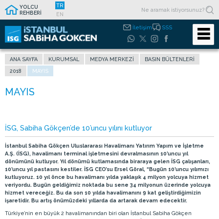
TR
YOLCU
REHBERİ
EN
İletişim
SSS
ANA SAYFA
KURUMSAL
MEDYA MERKEZI
BASIN BÜLTENLERI
2018
MAYIS
İSG, Sabiha Gökçen’de 10’uncu yılını kutluyor
İstanbul Sabiha Gökçen Uluslararası Havalimanı Yatırım Yapım ve İşletme
A.Ş. (İSG), havalimanı terminal işletmesini devralmasının 10’uncu yıl
dönümünü kutluyor. Yıl dönümü kutlamasında biraraya gelen İSG çalışanları,
10’uncu yıl pastasını kestiler. İSG CEO’su Ersel Göral, “Bugün 10’uncu yılımızı
kutluyoruz. 10 yıl önce bu havalimanı yılda yaklaşık 4 milyon yolcuya hizmet
veriyordu. Bugün geldiğimiz noktada bu sene 34 milyonun üzerinde yolcuya
hizmet vereceğiz. Bu da son 10 yılda havalimanını 9 kat geliştirdiğimizin
işaretidir. Bu artış önümüzdeki yıllarda da artarak devam edecektir.
Türkiye’nin en büyük 2 havalimanından biri olan İstanbul Sabiha Gökçen