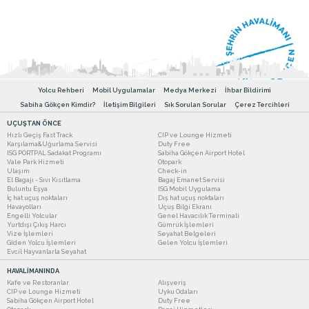
Yolcu Rehberi
Mobil Uygulamalar
Medya Merkezi
İhbar Bildirimi
Sabiha Gökçen Kimdir?
İletişim Bilgileri
Sık Sorulan Sorular
Çerez Tercihleri
UÇUŞTAN ÖNCE
Hızlı Geçiş Fast Track
CIP ve Lounge Hizmeti
Karşılama&Uğurlama Servisi
Duty Free
ISG PORTPAL Sadakat Programı
Sabiha Gökçen Airport Hotel
Vale Park Hizmeti
Otopark
Ulaşım
Check-in
El Bagajı - Sıvı Kısıtlama
Bagaj Emanet Servisi
Buluntu Eşya
ISG Mobil Uygulama
İç hat uçuş noktaları
Dış hat uçuş noktaları
Havayolları
Uçuş Bilgi Ekranı
Engelli Yolcular
Genel Havacılık Terminali
Yurtdışı Çıkış Harcı
Gümrük İşlemleri
Vize İşlemleri
Seyahat Belgeleri
Giden Yolcu İşlemleri
Gelen Yolcu İşlemleri
Evcil Hayvanlarla Seyahat
HAVALİMANINDA
Kafe ve Restoranlar
Alışveriş
CIP ve Lounge Hizmeti
Uyku Odaları
Sabiha Gökçen Airport Hotel
Duty Free