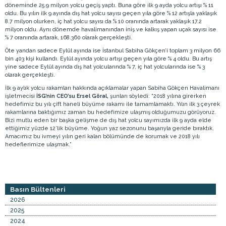
döneminde 25.9 milyon yolcu geçiş yaptı. Buna göre ilk 9 ayda yolcu artışı % 11
oldu. Bu yılın ilk 9 ayında dış hat yolcu sayısı geçen yıla göre % 12 artışla yaklaşık
8.7 milyon olurken, iç hat yolcu sayısı da % 10 oranında artarak yaklaşık 17.2
milyon oldu. Aynı dönemde havalimanından iniş ve kalkış yapan uçak sayısı ise
% 7 oranında artarak, 168.360 olarak gerçekleşti.
Öte yandan sadece Eylül ayında ise İstanbul Sabiha Gökçen’i toplam 3 milyon 66
bin 403 kişi kullandı. Eylül ayında yolcu artışı geçen yıla göre % 4 oldu. Bu artış
yine sadece Eylül ayında dış hat yolcularında % 7, iç hat yolcularında ise % 3
olarak gerçekleşti.
İlk 9 aylık yolcu rakamları hakkında açıklamalar yapan Sabiha Gökçen Havalimanı
işletmecisi
İSG’nin CEO’su Ersel Göral,
şunları söyledi: “2018 yılına girerken
hedefimiz bu yılı çift haneli büyüme rakamı ile tamamlamaktı. Yılın ilk 3 çeyrek
rakamlarına baktığımız zaman bu hedefimize ulaşmış olduğumuzu görüyoruz.
Bizi mutlu eden bir başka gelişme de dış hat yolcu sayımızda ilk 9 ayda elde
ettiğimiz yüzde 12’lik büyüme. Yoğun yaz sezonunu başarıyla geride bıraktık.
Amacımız bu ivmeyi yılın geri kalan bölümünde de korumak ve 2018 yılı
hedeflerimize ulaşmak.”
Basın Bültenleri
2026
2025
2024