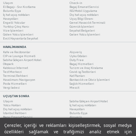
Ulaşım
Check-in
El Bagajı - Sıvı Kısıtlama
Bagaj Emanet Servisi
Buluntu Eşya
ISG Mobil Uygulama
İç hat uçuş noktaları
Dış hat uçuş noktaları
Havayolları
Uçuş Bilgi Ekranı
Engelli Yolcular
Genel Havacılık Terminali
Yurtdışı Çıkış Harcı
Gümrük İşlemleri
Vize İşlemleri
Seyahat Belgeleri
Giden Yolcu İşlemleri
Gelen Yolcu İşlemleri
Evcil Hayvanlarla Seyahat
HAVALİMANINDA
Kafe ve Restoranlar
Alışveriş
CIP ve Lounge Hizmeti
Uyku Odaları
Sabiha Gökçen Airport Hotel
Duty Free
Otopark
Bagaj Hizmetleri
Kablosuz İnternet
Turizm ve Araç Kiralama
Test Merkezi
Covid-19 Tedbirleri
Terminal Rehberi
Kat Planları
Havalimanı Navigasyon
Bankacılık ve Döviz İşlemleri
Posta Hizmetleri
Sağlık Hizmetleri
Vergi İadesi
Mescit
UÇUŞTAN SONRA
Ulaşım
Sabiha Gökçen Airport Hotel
Yolcu Hakları
İç hat uçuş noktaları
Dış hat uçuş noktaları
Havayolları
İstanbul Rehberi
Buluntu Eşya
Bagaj Emanet Servisi
Alışveriş
Kafe ve Restoranlar
Turizm ve Araç Kiralama
Çerezler, içeriği ve reklamları kişiselleştirmek, sosyal medya
özellikleri sağlamak ve trafiğimizi analiz etmek için