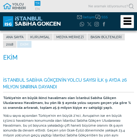
TR
YOLCU
REHBERİ
EN
İletişim
SSS
ANA SAYFA
KURUMSAL
MEDYA MERKEZI
BASIN BÜLTENLERI
2018
EKIM
İSTANBUL SABİHA GÖKÇEN’İN YOLCU SAYISI İLK 9 AYDA 26
MİLYON SINIRINA DAYANDI
Türkiye’nin en büyük ikinci havalimanı olan İstanbul Sabiha Gökçen
Uluslararası Havalimanı, bu yılın ilk 9 ayında yolcu sayısını geçen yıla göre %
11 oranında artırarak, toplam 25.9 milyon kişiye ev sahipliği yaptı.
Yolcu sayısı açısından Türkiye’nin en büyük 2’nci, Avrupa’nın ise en büyük
13’üncü havalimanı konumunda olan İstanbul Sabiha Gökçen Uluslararası
Havalimanı, bu yıl boyunca yakaladığı çift haneli büyüme oranını ilk 9 ayın
sonunda da devam ettirdi. Geçen yılın Ocak-Eylül döneminde yaklaşık 23.4
milyon yolcunun geçiş yaptığı İstanbul Sabiha Gökçen’den bu yılın aynı