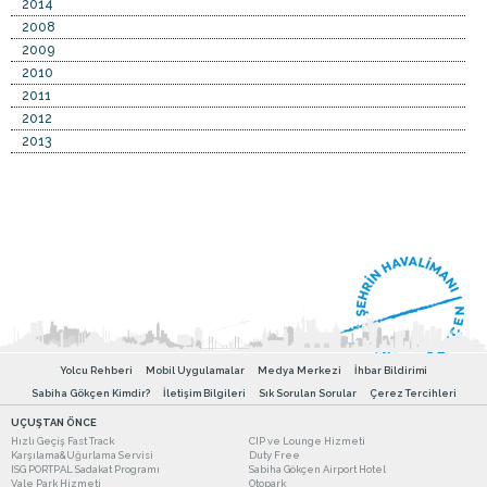
2014
2008
2009
2010
2011
2012
2013
Yolcu Rehberi
Mobil Uygulamalar
Medya Merkezi
İhbar Bildirimi
Sabiha Gökçen Kimdir?
İletişim Bilgileri
Sık Sorulan Sorular
Çerez Tercihleri
UÇUŞTAN ÖNCE
Hızlı Geçiş Fast Track
CIP ve Lounge Hizmeti
Karşılama&Uğurlama Servisi
Duty Free
ISG PORTPAL Sadakat Programı
Sabiha Gökçen Airport Hotel
Vale Park Hizmeti
Otopark