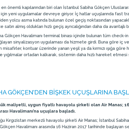
n en önemli kapılarından biri olan İstanbul Sabiha Gökçen Uluslara
in yeni uygulamalar devreye giriyor. İç hatlar uçuşlarında fast trac
ar giden yolcu asma katında bulunan özel geçiş noktasından yapac
e satın almış oldukları hızlı geçiş ayrıcalığından daha da avantajlı 
a Gökçen Havalimanı terminal binası içinde bulunan tüm check-in k
ağlayan sinyalizasyon uygulaması da hizmete girdi. Buna göre iç ve
 misafirler, kontuar üzerinde yanan yeşil ya da kırmızı ışığa göre 
 yığılmalar ortadan kalkarak, sistemin daha hızlı hareket etmesi
HA GÖKÇEN’DEN BİŞKEK UÇUŞLARINA BAŞLA
ük maliyetli, uygun fiyatlı havayolu şirketi olan Air Manas; 1
ası Havalimanı’na uçuşlara başladı.
ğu Kırgızistan merkezli havayolu şirketi Air Manas; İstanbul Sabi
a Gökçen Havalimanı arasında 16 Haziran 2017 tarihinde başlayan se