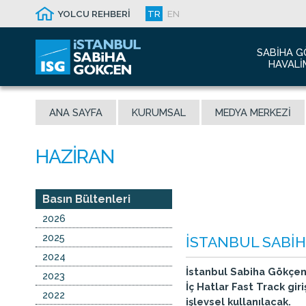
YOLCU REHBERİ
TR
EN
SABIHA G
HAVALI
Hakkım
ANA SAYFA
KURUMSAL
MEDYA MERKEZI
Havalim
Sismik 
Ödüller
Yeni Dı
İletişim
Basın Bültenleri
Sabiha 
2026
Malaysi
2025
İSTANBUL SABİ
2024
İstanbul Sabiha Gökçen
2023
İç Hatlar Fast Track gir
2022
işlevsel kullanılacak.