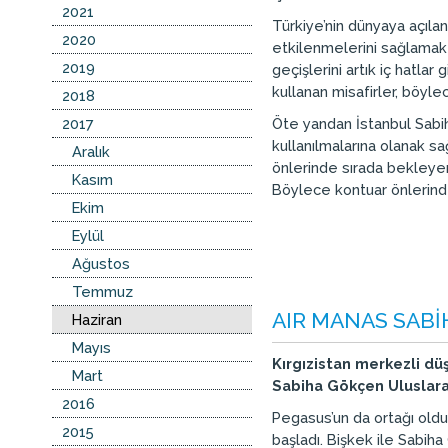
2021
Türkiye’nin dünyaya açıla
2020
etkilenmelerini sağlamak iç
2019
geçişlerini artık iç hatl
kullanan misafirler, böylec
2018
2017
Öte yandan İstanbul Sabih
kullanılmalarına olanak s
Aralık
önlerinde sırada bekleyen
Kasım
Böylece kontuar önlerinde
Ekim
Eylül
Ağustos
Temmuz
AIR MANAS SABİ
Haziran
Mayıs
Kırgızistan merkezli düş
Mart
Sabiha Gökçen Uluslarar
2016
Pegasus’un da ortağı oldu
2015
başladı. Bişkek ile Sabih