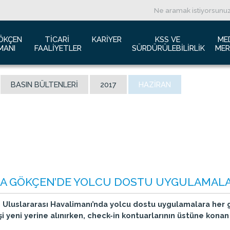
ÖKÇEN 
TICARI 
KARIYER
KSS VE 
ME
MANI
FAALIYETLER
SÜRDÜRÜLEBILIRLIK
MER
ızda
Havacılık Pazarlama
İş başvurusu
Yeşil Havaalanı Projesi
B
BASIN BÜLTENLERI
2017
HAZIRAN
anı Trafik Raporu
Reklam Fırsatları
İnsan Kaynakları Politikası
Engelsiz Havaalanı
B
İzolasyon
Film ve Fotoğraf Çekimi
Sürdürülebilirlik
L
imiz
Kiralık Alanlar
F
ş Hatlar Terminali Projesi
Kargo Hizmetleri
K
 Bilgileri
Konferans Salonu
D
Gökçen Kimdir?
İhale Duyuruları
a Airports Holdings Berhad
HA GÖKÇEN’DE YOLCU DOSTU UYGULAMAL
 Uluslararası Havalimanı’nda yolcu dostu uygulamalara her g
işi yeni yerine alınırken, check-in kontuarlarının üstüne konan