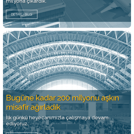
milyona çıkardık.
DETAYLI BILGI
Bugüne kadar 200 milyonu aşkın
misafir ağırladık
İlk günkü heyecanımızla çalışmaya devam
ediyoruz.