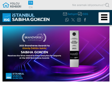
TR
YOLCU
REHBERİ
EN
İletişim
SSS