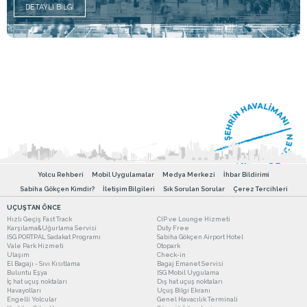
DETAYLI BILGI
Yolcu Rehberi
Mobil Uygulamalar
Medya Merkezi
İhbar Bildirimi
Sabiha Gökçen Kimdir?
İletişim Bilgileri
Sık Sorulan Sorular
Çerez Tercihleri
UÇUŞTAN ÖNCE
Hızlı Geçiş Fast Track
CIP ve Lounge Hizmeti
Karşılama&Uğurlama Servisi
Duty Free
ISG PORTPAL Sadakat Programı
Sabiha Gökçen Airport Hotel
Vale Park Hizmeti
Otopark
Ulaşım
Check-in
El Bagajı - Sıvı Kısıtlama
Bagaj Emanet Servisi
Buluntu Eşya
ISG Mobil Uygulama
İç hat uçuş noktaları
Dış hat uçuş noktaları
Havayolları
Uçuş Bilgi Ekranı
Engelli Yolcular
Genel Havacılık Terminali