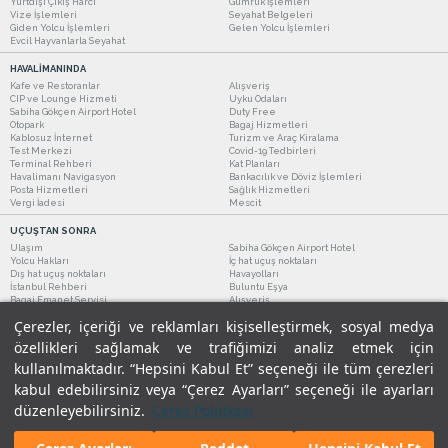
Yurtdışı Çıkış Harcı
Gümrük İşlemleri
Vize İşlemleri
Seyahat Belgeleri
Giden Yolcu İşlemleri
Gelen Yolcu İşlemleri
Evcil Hayvanlarla Seyahat
HAVALİMANINDA
Kafe ve Restoranlar
Alışveriş
CIP ve Lounge Hizmeti
Uyku Odaları
Sabiha Gökçen Airport Hotel
Duty Free
Otopark
Bagaj Hizmetleri
Kablosuz İnternet
Turizm ve Araç Kiralama
Test Merkezi
Covid-19 Tedbirleri
Terminal Rehberi
Kat Planları
Havalimanı Navigasyon
Bankacılık ve Döviz İşlemleri
Posta Hizmetleri
Sağlık Hizmetleri
Vergi İadesi
Mescit
UÇUŞTAN SONRA
Ulaşım
Sabiha Gökçen Airport Hotel
Yolcu Hakları
İç hat uçuş noktaları
Dış hat uçuş noktaları
Havayolları
İstanbul Rehberi
Buluntu Eşya
Bagaj Emanet Servisi
Alışveriş
Kafe ve Restoranlar
Turizm ve Araç Kiralama
Çerezler, içeriği ve reklamları kişiselleştirmek, sosyal medya
özellikleri sağlamak ve trafiğimizi analiz etmek için
kullanılmaktadır. “Hepsini Kabul Et” seçeneği ile tüm çerezleri
kabul edebilirsiniz veya “Çerez Ayarları” seçeneği ile ayarları
düzenleyebilirsiniz.
Çerez Politikası