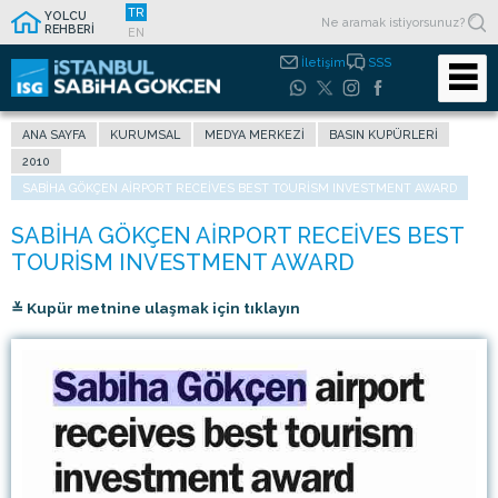
TR
YOLCU
REHBERİ
EN
İletişim
SSS
ANA SAYFA
KURUMSAL
MEDYA MERKEZI
BASIN KUPÜRLERI
2010
SABIHA GÖKÇEN AIRPORT RECEIVES BEST TOURISM INVESTMENT AWARD
≚ Kupür metnine ulaşmak için tıklayın