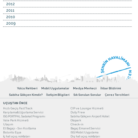
2012
2011
2010
2009
Yolcu Rehberi
Mobil Uygulamalar
Medya Merkezi
İhbar Bildirimi
Sabiha Gökçen Kimdir?
İletişim Bilgileri
Sık Sorulan Sorular
Çerez Tercihleri
UÇUŞTAN ÖNCE
Hızlı Geçiş Fast Track
CIP ve Lounge Hizmeti
Karşılama&Uğurlama Servisi
Duty Free
ISG PORTPAL Sadakat Programı
Sabiha Gökçen Airport Hotel
Vale Park Hizmeti
Otopark
Ulaşım
Check-in
El Bagajı - Sıvı Kısıtlama
Bagaj Emanet Servisi
Buluntu Eşya
ISG Mobil Uygulama
İç hat uçuş noktaları
Dış hat uçuş noktaları