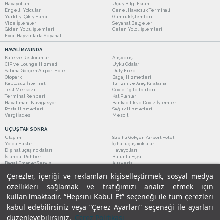
Havayolları
Uçuş Bilgi Ekranı
Engelli Yolcular
Genel Havacılık Terminali
Yurtdışı Çıkış Harcı
Gümrük İşlemleri
Vize İşlemleri
Seyahat Belgeleri
Giden Yolcu İşlemleri
Gelen Yolcu İşlemleri
Evcil Hayvanlarla Seyahat
HAVALİMANINDA
Kafe ve Restoranlar
Alışveriş
CIP ve Lounge Hizmeti
Uyku Odaları
Sabiha Gökçen Airport Hotel
Duty Free
Otopark
Bagaj Hizmetleri
Kablosuz İnternet
Turizm ve Araç Kiralama
Test Merkezi
Covid-19 Tedbirleri
Terminal Rehberi
Kat Planları
Havalimanı Navigasyon
Bankacılık ve Döviz İşlemleri
Posta Hizmetleri
Sağlık Hizmetleri
Vergi İadesi
Mescit
UÇUŞTAN SONRA
Ulaşım
Sabiha Gökçen Airport Hotel
Yolcu Hakları
İç hat uçuş noktaları
Dış hat uçuş noktaları
Havayolları
İstanbul Rehberi
Buluntu Eşya
Bagaj Emanet Servisi
Alışveriş
Kafe ve Restoranlar
Turizm ve Araç Kiralama
Çerezler, içeriği ve reklamları kişiselleştirmek, sosyal medya
özellikleri sağlamak ve trafiğimizi analiz etmek için
kullanılmaktadır. “Hepsini Kabul Et” seçeneği ile tüm çerezleri
kabul edebilirsiniz veya “Çerez Ayarları” seçeneği ile ayarları
düzenleyebilirsiniz.
Çerez Politikası