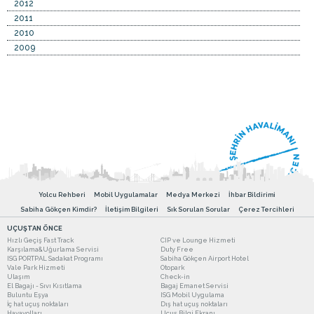
2012
2011
2010
2009
Yolcu Rehberi
Mobil Uygulamalar
Medya Merkezi
İhbar Bildirimi
Sabiha Gökçen Kimdir?
İletişim Bilgileri
Sık Sorulan Sorular
Çerez Tercihleri
UÇUŞTAN ÖNCE
Hızlı Geçiş Fast Track
CIP ve Lounge Hizmeti
Karşılama&Uğurlama Servisi
Duty Free
ISG PORTPAL Sadakat Programı
Sabiha Gökçen Airport Hotel
Vale Park Hizmeti
Otopark
Ulaşım
Check-in
El Bagajı - Sıvı Kısıtlama
Bagaj Emanet Servisi
Buluntu Eşya
ISG Mobil Uygulama
İç hat uçuş noktaları
Dış hat uçuş noktaları
Havayolları
Uçuş Bilgi Ekranı