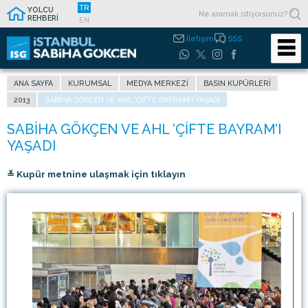
TR
YOLCU
REHBERİ
EN
İletişim
SSS
ANA SAYFA
KURUMSAL
MEDYA MERKEZI
BASIN KUPÜRLERI
2013
SABIHA GÖKÇEN VE AHL ’ÇIFTE BAYRAM’I YAŞADI
≚ Kupür metnine ulaşmak için tıklayın