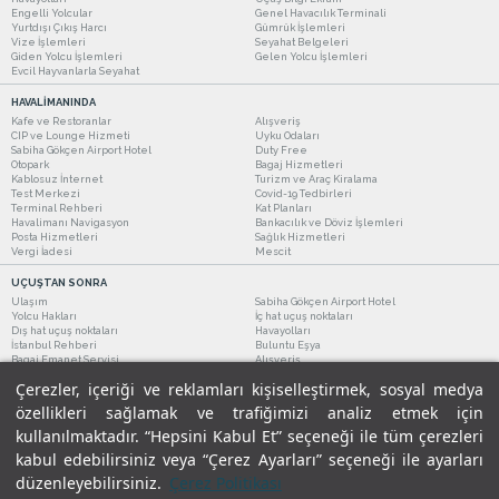
Engelli Yolcular
Genel Havacılık Terminali
Yurtdışı Çıkış Harcı
Gümrük İşlemleri
Vize İşlemleri
Seyahat Belgeleri
Giden Yolcu İşlemleri
Gelen Yolcu İşlemleri
Evcil Hayvanlarla Seyahat
HAVALİMANINDA
Kafe ve Restoranlar
Alışveriş
CIP ve Lounge Hizmeti
Uyku Odaları
Sabiha Gökçen Airport Hotel
Duty Free
Otopark
Bagaj Hizmetleri
Kablosuz İnternet
Turizm ve Araç Kiralama
Test Merkezi
Covid-19 Tedbirleri
Terminal Rehberi
Kat Planları
Havalimanı Navigasyon
Bankacılık ve Döviz İşlemleri
Posta Hizmetleri
Sağlık Hizmetleri
Vergi İadesi
Mescit
UÇUŞTAN SONRA
Ulaşım
Sabiha Gökçen Airport Hotel
Yolcu Hakları
İç hat uçuş noktaları
Dış hat uçuş noktaları
Havayolları
İstanbul Rehberi
Buluntu Eşya
Bagaj Emanet Servisi
Alışveriş
Kafe ve Restoranlar
Turizm ve Araç Kiralama
Çerezler, içeriği ve reklamları kişiselleştirmek, sosyal medya
özellikleri sağlamak ve trafiğimizi analiz etmek için
kullanılmaktadır. “Hepsini Kabul Et” seçeneği ile tüm çerezleri
kabul edebilirsiniz veya “Çerez Ayarları” seçeneği ile ayarları
düzenleyebilirsiniz.
Çerez Politikası