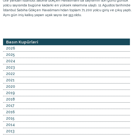
Öte yandan İstanbul Sabiha Gökçen Havalimanı da bayramın son günü günlük
yolcu sayısında bugüne kadarki en yüksek rakamına ulaştı. 11 Ağustos tarihinde
İstanbul Sabiha Gökçen Havalimanı’ndan toplam 71.200 yolcu giriş ve çıkış yaptı.
Aynı gün iniş kalkış yapan uçak sayısı ise 553 oldu.
Basın Kupürleri
2026
2025
2024
2023
2022
2021
2020
2019
2018
2017
2016
2015
2014
2013