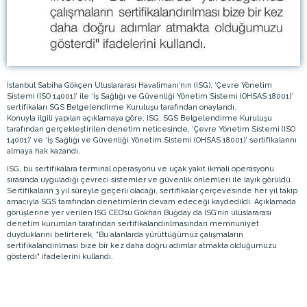
İstanbul Sabiha Gökçen Uluslararası Havalimanı’nın (ISG), ‘Çevre Yönetim
Sistemi (ISO 14001)’ ile ‘İş Sağlığı ve Güvenliği Yönetim Sistemi (OHSAS 18001)’
sertifikaları SGS Belgelendirme Kuruluşu tarafından onaylandı.
Konuyla ilgili yapılan açıklamaya göre, ISG, SGS Belgelendirme Kuruluşu
tarafından gerçekleştirilen denetim neticesinde, ‘Çevre Yönetim Sistemi (ISO
14001)’ ve ‘İş Sağlığı ve Güvenliği Yönetim Sistemi (OHSAS 18001)’ sertifikalarını
almaya hak kazandı.
ISG, bu sertifikalara terminal operasyonu ve uçak yakıt ikmali operasyonu
sırasında uyguladığı çevreci sistemler ve güvenlik önlemleri ile layık görüldü.
Sertifikaların 3 yıl süreyle geçerli olacağı, sertifikalar çerçevesinde her yıl takip
amacıyla SGS tarafından denetimlerin devam edeceği kaydedildi. Açıklamada
görüşlerine yer verilen ISG CEO’su Gökhan Buğday da ISG’nin uluslararası
denetim kurumları tarafından sertifikalandırılmasından memnuniyet
duyduklarını belirterek, "Bu alanlarda yürüttüğümüz çalışmaların
sertifikalandırılması bize bir kez daha doğru adımlar atmakta olduğumuzu
gösterdi" ifadelerini kullandı.