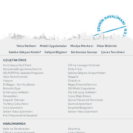
Yolcu Rehberi
Mobil Uygulamalar
Medya Merkezi
İhbar Bildirimi
Sabiha Gökçen Kimdir?
İletişim Bilgileri
Sık Sorulan Sorular
Çerez Tercihleri
UÇUŞTAN ÖNCE
Hızlı Geçiş Fast Track
CIP ve Lounge Hizmeti
Karşılama&Uğurlama Servisi
Duty Free
ISG PORTPAL Sadakat Programı
Sabiha Gökçen Airport Hotel
Vale Park Hizmeti
Otopark
Ulaşım
Check-in
El Bagajı - Sıvı Kısıtlama
Bagaj Emanet Servisi
Buluntu Eşya
ISG Mobil Uygulama
İç hat uçuş noktaları
Dış hat uçuş noktaları
Havayolları
Uçuş Bilgi Ekranı
Engelli Yolcular
Genel Havacılık Terminali
Yurtdışı Çıkış Harcı
Gümrük İşlemleri
Vize İşlemleri
Seyahat Belgeleri
Giden Yolcu İşlemleri
Gelen Yolcu İşlemleri
Evcil Hayvanlarla Seyahat
HAVALİMANINDA
Kafe ve Restoranlar
Alışveriş
CIP ve Lounge Hizmeti
Uyku Odaları