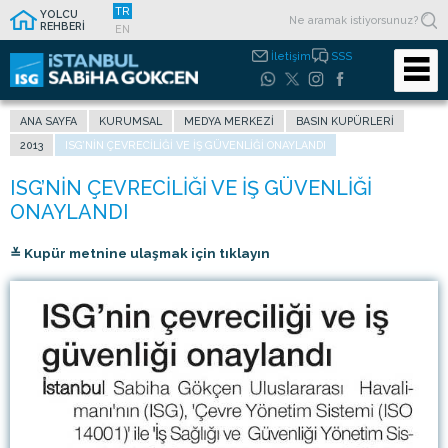
TR
YOLCU
REHBERİ
EN
İletişim
SSS
ANA SAYFA
KURUMSAL
MEDYA MERKEZI
BASIN KUPÜRLERI
2013
ISG’NIN ÇEVRECILIĞI VE IŞ GÜVENLIĞI ONAYLANDI
≚ Kupür metnine ulaşmak için tıklayın