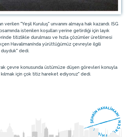
an verilen "Yeşil Kuruluş" unvanını almaya hak kazandı. ISG
samında istenilen koşulları yerine getirdiği için layık
nde titizlikle durulması ve hızla çözümler üretilmesi
çen Havalimanı’nda yürüttüğümüz çevreyle ilgili
 duyduk" dedi.
olarak çevre konusunda üstümüze düşen görevleri konuyla
kılmak için çok titiz hareket ediyoruz" dedi.