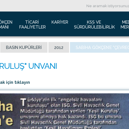
ÖKÇEN 
TICARI 
KARIYER
KSS VE 
ME
MANI
FAALIYETLER
SÜRDÜRÜLEBILIRLIK
MER
ızda
Havacılık Pazarlama
İş başvurusu
Yeşil Havaalanı Projesi
B
BASIN KUPÜRLERI
2012
SABIHA GÖKÇEN’E "ÇEVRE
anı Trafik Raporu
Reklam Fırsatları
İnsan Kaynakları Politikası
Engelsiz Havaalanı
B
İzolasyon
Film ve Fotoğraf Çekimi
Sürdürülebilirlik
L
imiz
Kiralık Alanlar
F
ş Hatlar Terminali Projesi
Kargo Hizmetleri
K
 için tıklayın
 Bilgileri
Konferans Salonu
D
Gökçen Kimdir?
İhale Duyuruları
a Airports Holdings Berhad