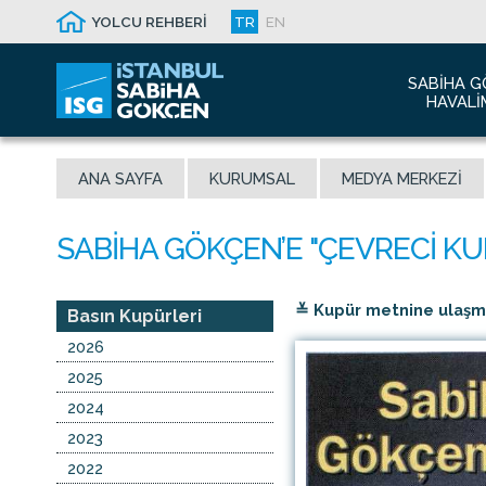
YOLCU REHBERİ
TR
EN
SABIHA G
HAVALI
Hakkım
ANA SAYFA
KURUMSAL
MEDYA MERKEZI
Havalim
Sismik 
Ödüller
Yeni Dı
≚ Kupür metnine ulaşmak
İletişim
Basın Kupürleri
Sabiha 
2026
Malaysi
2025
2024
2023
2022