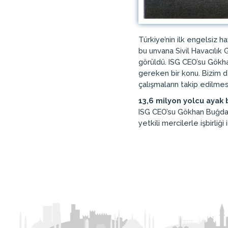
Türkiye’nin ilk engelsiz h
bu unvana Sivil Havacılık 
görüldü. ISG CEO’su Gökha
gereken bir konu. Bizim 
çalışmaların takip edilme
13,6 milyon yolcu ayak 
ISG CEO’su Gökhan Buğday
yetkili mercilerle işbirli