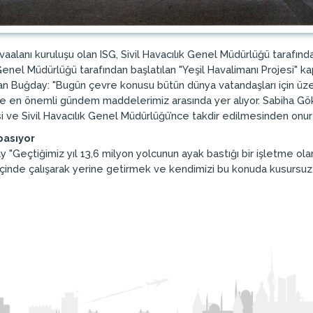
avaalanı kuruluşu olan ISG, Sivil Havacılık Genel Müdürlüğü tarafınd
Genel Müdürlüğü tarafından başlatılan "Yeşil Havalimanı Projesi" kap
n Buğday: "Bugün çevre konusu bütün dünya vatandaşları için üzeri
de en önemli gündem maddelerimiz arasında yer alıyor. Sabiha Gök
si ve Sivil Havacılık Genel Müdürlüğü’nce takdir edilmesinden onur
basıyor
 "Geçtiğimiz yıl 13,6 milyon yolcunun ayak bastığı bir işletme 
ği içinde çalışarak yerine getirmek ve kendimizi bu konuda kusursuz 