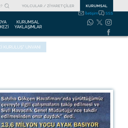
YOLCULAR / ZİYARETÇİLER
KURUMSAL
İletişim
SSS
DYA 
KURUMSAL 
KEZI
YAKLAŞIMLAR
asın Bültenleri
Entegre Yönetim
CI KURULUŞ" UNVANI
Sistemleri Politikamız
asın Kupürleri
Emniyet Yönetim
ogolar
Sistemi
otoğraf Galerisi
Gıda Güvenliği
Politikası
urumsal Filmler
Bilgi Güvenliği
uyurular
Politikası
Bilgi Toplumu
Hizmetleri
Enerji Yönetim Sistemi
Politikası