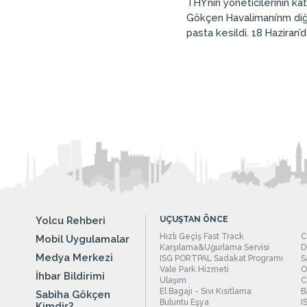
THY’nin yöneticilerinin ka
Gökçen Havalimanı’nm diğe
pasta kesildi. 18 Haziran
Yolcu Rehberi
UÇUŞTAN ÖNCE
Hızlı Geçiş Fast Track
C
Mobil Uygulamalar
Karşılama&Uğurlama Servisi
D
Medya Merkezi
ISG PORTPAL Sadakat Programı
S
Vale Park Hizmeti
O
İhbar Bildirimi
Ulaşım
C
El Bagajı - Sıvı Kısıtlama
B
Sabiha Gökçen
Buluntu Eşya
I
Kimdir?