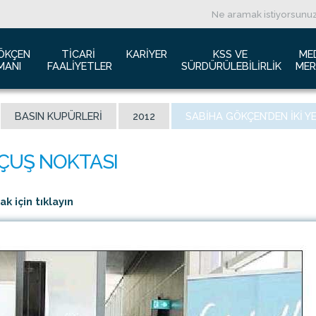
ÖKÇEN 
TICARI 
KARIYER
KSS VE 
ME
MANI
FAALIYETLER
SÜRDÜRÜLEBILIRLIK
MER
ızda
Havacılık Pazarlama
İş başvurusu
Yeşil Havaalanı Projesi
B
BASIN KUPÜRLERI
2012
SABIHA GÖKÇEN’DEN IKI Y
anı Trafik Raporu
Reklam Fırsatları
İnsan Kaynakları Politikası
Engelsiz Havaalanı
B
İzolasyon
Film ve Fotoğraf Çekimi
Sürdürülebilirlik
L
imiz
Kiralık Alanlar
F
ş Hatlar Terminali Projesi
Kargo Hizmetleri
K
 için tıklayın
 Bilgileri
Konferans Salonu
D
Gökçen Kimdir?
İhale Duyuruları
a Airports Holdings Berhad