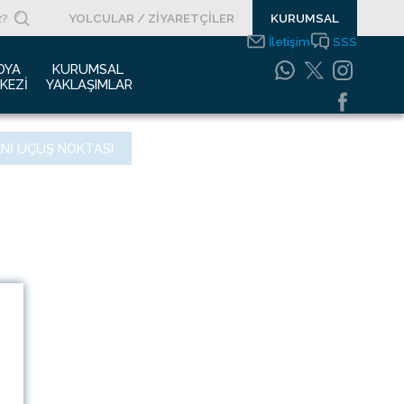
YOLCULAR / ZİYARETÇİLER
KURUMSAL
İletişim
SSS
DYA 
KURUMSAL 
KEZI
YAKLAŞIMLAR
asın Bültenleri
Entegre Yönetim
ENI UÇUŞ NOKTASI
Sistemleri Politikamız
asın Kupürleri
Emniyet Yönetim
ogolar
Sistemi
otoğraf Galerisi
Gıda Güvenliği
Politikası
urumsal Filmler
Bilgi Güvenliği
uyurular
Politikası
Bilgi Toplumu
Hizmetleri
Enerji Yönetim Sistemi
Politikası