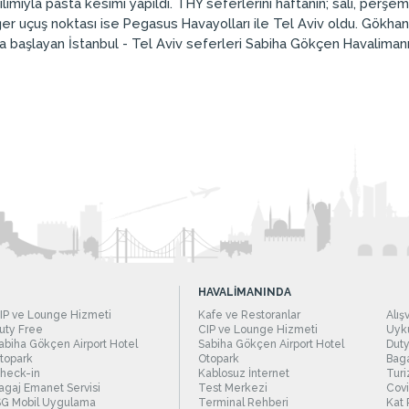
tılımıyla pasta kesimi yapıldı. THY seferlerini haftanın; salı, per
r uçuş noktası ise Pegasus Havayolları ile Tel Aviv oldu. Gökhan 
’da başlayan İstanbul - Tel Aviv seferleri Sabiha Gökçen Havalima
HAVALİMANINDA
IP ve Lounge Hizmeti
Kafe ve Restoranlar
Alış
uty Free
CIP ve Lounge Hizmeti
Uyku
abiha Gökçen Airport Hotel
Sabiha Gökçen Airport Hotel
Duty
topark
Otopark
Baga
heck-in
Kablosuz İnternet
Turi
agaj Emanet Servisi
Test Merkezi
Covi
SG Mobil Uygulama
Terminal Rehberi
Kat 