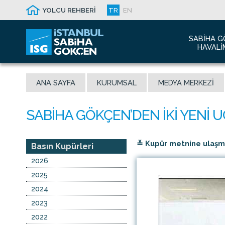
YOLCU REHBERİ
TR
EN
SABIHA G
HAVALI
Hakkım
ANA SAYFA
KURUMSAL
MEDYA MERKEZI
Havalim
Sismik 
Ödüller
Yeni Dı
≚ Kupür metnine ulaşmak
İletişim
Basın Kupürleri
Sabiha 
2026
Malaysi
2025
2024
2023
2022