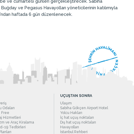
şembe ve cumartesi günleri gerçekleştirecek. Sabiha
Buğday ve Pegasus Havayolları yöneticilerinin katılımıyla
nı’ndan haftada 6 gün düzenlenecek.
UÇUŞTAN SONRA
veriş
Ulaşım
 Odaları
Sabiha Gökçen Airport Hotel
 Free
Yolcu Hakları
j Hizmetleri
İç hat uçuş noktaları
zm ve Araç Kiralama
Dış hat uçuş noktaları
d-19 Tedbirleri
Havayolları
Planları
İstanbul Rehberi