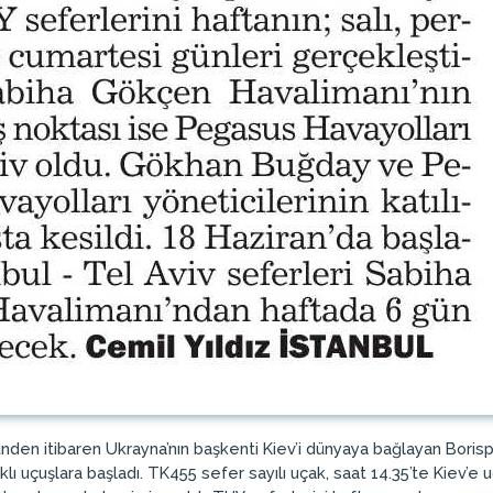
ünden itibaren Ukrayna’nın başkenti Kiev’i dünyaya bağlayan Borisp
ıklı uçuşlara başladı. TK455 sefer sayılı uçak, saat 14.35’te Kiev’