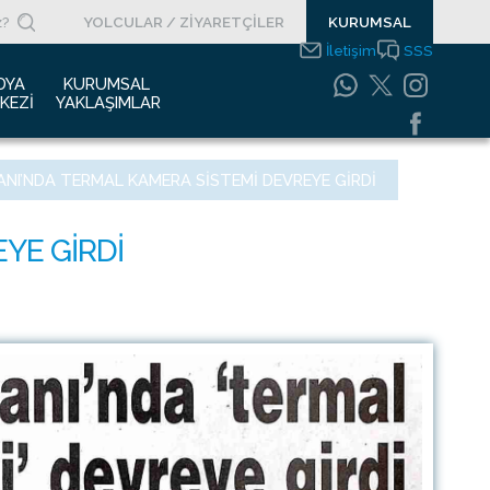
YOLCULAR / ZİYARETÇİLER
KURUMSAL
İletişim
SSS
DYA 
KURUMSAL 
KEZI
YAKLAŞIMLAR
asın Bültenleri
Entegre Yönetim
NI’NDA TERMAL KAMERA SISTEMI DEVREYE GIRDI
Sistemleri Politikamız
asın Kupürleri
Emniyet Yönetim
ogolar
Sistemi
otoğraf Galerisi
Gıda Güvenliği
Politikası
urumsal Filmler
Bilgi Güvenliği
uyurular
Politikası
Bilgi Toplumu
Hizmetleri
Enerji Yönetim Sistemi
Politikası