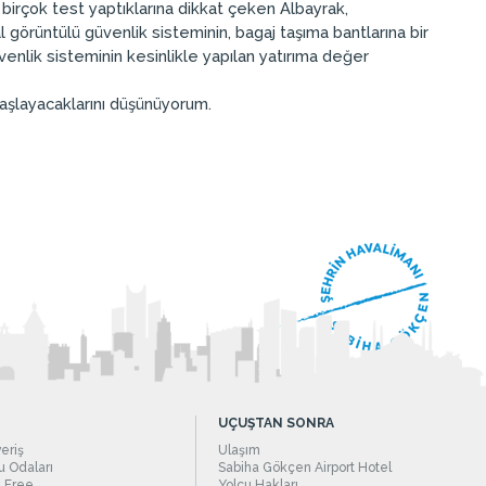
irçok test yaptıklarına dikkat çeken Albayrak,
görüntülü güvenlik sisteminin, bagaj taşıma bantlarına bir
üvenlik sisteminin kesinlikle yapılan yatırıma değer
başlayacaklarını düşünüyorum.
UÇUŞTAN SONRA
veriş
Ulaşım
 Odaları
Sabiha Gökçen Airport Hotel
 Free
Yolcu Hakları