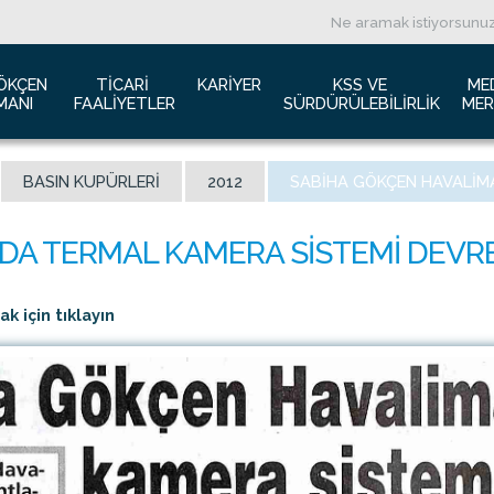
ÖKÇEN 
TICARI 
KARIYER
KSS VE 
ME
MANI
FAALIYETLER
SÜRDÜRÜLEBILIRLIK
MER
ızda
Havacılık Pazarlama
İş başvurusu
Yeşil Havaalanı Projesi
B
BASIN KUPÜRLERI
2012
SABIHA GÖKÇEN HAVALIMA
anı Trafik Raporu
Reklam Fırsatları
İnsan Kaynakları Politikası
Engelsiz Havaalanı
B
İzolasyon
Film ve Fotoğraf Çekimi
Sürdürülebilirlik
L
imiz
Kiralık Alanlar
F
ş Hatlar Terminali Projesi
Kargo Hizmetleri
K
 için tıklayın
 Bilgileri
Konferans Salonu
D
Gökçen Kimdir?
İhale Duyuruları
a Airports Holdings Berhad