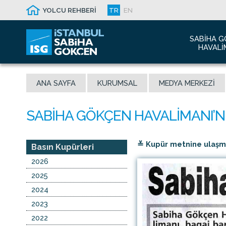
YOLCU REHBERİ
TR
EN
SABIHA G
HAVALI
Hakkım
ANA SAYFA
KURUMSAL
MEDYA MERKEZI
Havalim
Sismik 
Ödüller
Yeni Dı
≚ Kupür metnine ulaşmak
İletişim
Basın Kupürleri
Sabiha 
2026
Malaysi
2025
2024
2023
2022