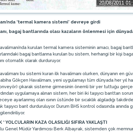
nı’nda ‘termal kamera sistemi’ devreye girdi
ı, bagaj bantlarında olası kazaların önlenmesi için dünyada
valimanı’nda kurulan termal kamera sisteminin amacı, bagaj bantla
arındaki bagaj bantlarına kurulan bu sistem, herhangi bir kişi bag
ını otomatik olarak durduruyor.
alimanı bu sistemi kuran ilk havalimanı olurken, dünyanın en güvenli
Sabiha Gökçen Havalimanı, yeni uygulamayı tüm dünyada her yıl ha
onveyör) çıkarak sisteme girmesinin önemli bir yer tuttuğu gerçeğin
dından uygulamaya alınan sistem, her biri iki taşıyıcı banttan so
ceye ayarlanmış olan ısının üstünde bir sıcaklık algıladığı takdird
k taşıyıcı bant durduruluyor. Durum BHS kontrol odasında anında g
ilendiriliyor.
 ‘ YOLCULARIN KAZA OLASILIĞI SIFIRA YAKLAŞTI
u Genel Müdür Yardımcısı Berk Albayrak, sistemden çok memnun