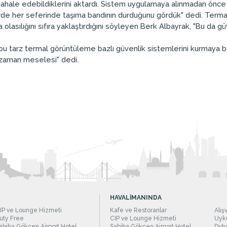
hale edebildiklerini aktardı. Sistem uygulamaya alınmadan önce b
rde her seferinde taşıma bandının durduğunu gördük" dedi. Termal 
olasılığını sıfıra yaklaştırdığını söyleyen Berk Albayrak, "Bu da g
 bu tarz termal görüntüleme bazlı güvenlik sistemlerini kurmaya 
aman meselesi" dedi.
HAVALİMANINDA
IP ve Lounge Hizmeti
Kafe ve Restoranlar
Alış
uty Free
CIP ve Lounge Hizmeti
Uyku
abiha Gökçen Airport Hotel
Sabiha Gökçen Airport Hotel
Duty