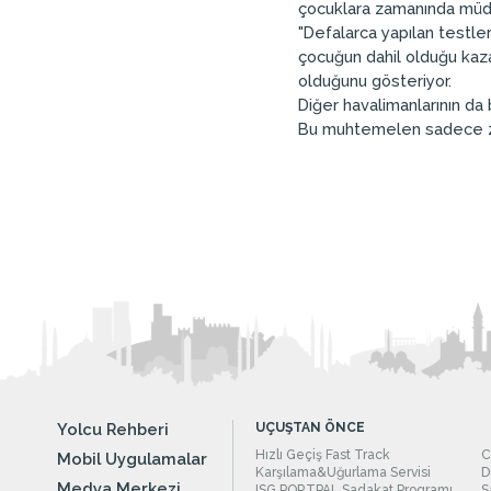
çocuklara zamanında müda
"Defalarca yapılan testle
çocuğun dahil olduğu kaza 
olduğunu gösteriyor.
Diğer havalimanlarının da
Bu muhtemelen sadece z
Yolcu Rehberi
UÇUŞTAN ÖNCE
Hızlı Geçiş Fast Track
C
Mobil Uygulamalar
Karşılama&Uğurlama Servisi
D
Medya Merkezi
ISG PORTPAL Sadakat Programı
S