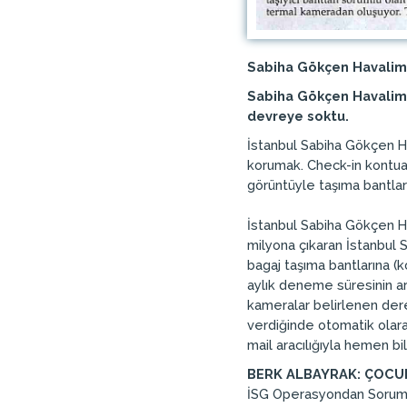
Sabiha Gökçen Havalima
Sabiha Gökçen Havaliman
devreye soktu.
İstanbul Sabiha Gökçen Ha
korumak. Check-in kontuarl
görüntüyle taşıma bantlar
İstanbul Sabiha Gökçen Hav
milyona çıkaran İstanbul 
bagaj taşıma bantlarına (k
aylık deneme süresinin ar
kameralar belirlenen dere
verdiğinde otomatik olara
mail aracılığıyla hemen bilg
BERK ALBAYRAK: ÇOCUK
İSG Operasyondan Soruml