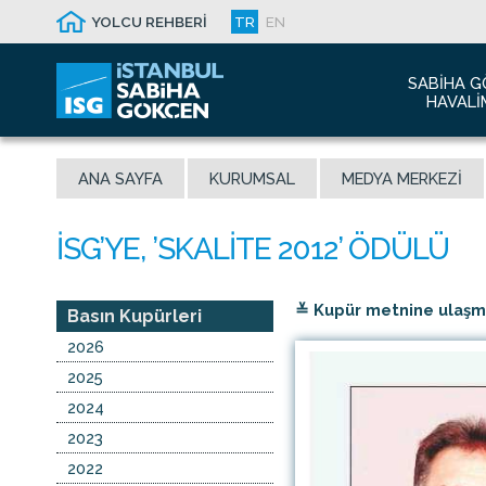
YOLCU REHBERİ
TR
EN
SABIHA G
HAVALI
Hakkım
ANA SAYFA
KURUMSAL
MEDYA MERKEZI
Havalim
Sismik 
Ödüller
Yeni Dı
≚ Kupür metnine ulaşmak
İletişim
Basın Kupürleri
Sabiha 
2026
Malaysi
2025
2024
2023
2022