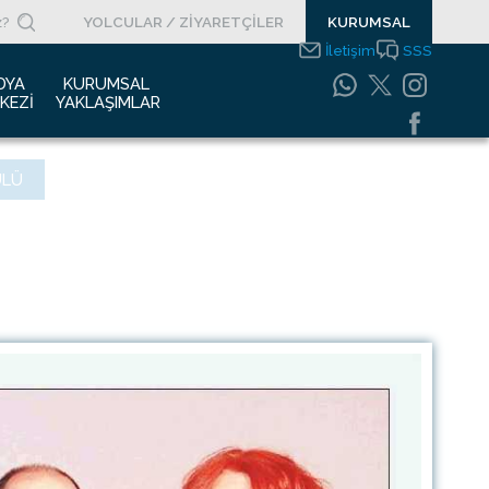
YOLCULAR / ZİYARETÇİLER
KURUMSAL
İletişim
SSS
DYA 
KURUMSAL 
KEZI
YAKLAŞIMLAR
asın Bültenleri
Entegre Yönetim
ÜLÜ
Sistemleri Politikamız
asın Kupürleri
Emniyet Yönetim
ogolar
Sistemi
otoğraf Galerisi
Gıda Güvenliği
Politikası
urumsal Filmler
Bilgi Güvenliği
uyurular
Politikası
Bilgi Toplumu
Hizmetleri
Enerji Yönetim Sistemi
Politikası