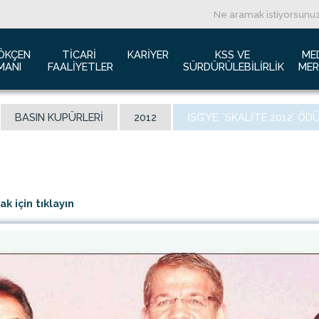
ÖKÇEN 
TICARI 
KARIYER
KSS VE 
ME
MANI
FAALIYETLER
SÜRDÜRÜLEBILIRLIK
MER
ızda
Havacılık Pazarlama
İş başvurusu
Yeşil Havaalanı Projesi
B
BASIN KUPÜRLERI
2012
İSG’YE, ’SKALİTE 2012’ ÖD
anı Trafik Raporu
Reklam Fırsatları
İnsan Kaynakları Politikası
Engelsiz Havaalanı
B
İzolasyon
Film ve Fotoğraf Çekimi
Sürdürülebilirlik
L
imiz
Kiralık Alanlar
F
ş Hatlar Terminali Projesi
Kargo Hizmetleri
K
 için tıklayın
 Bilgileri
Konferans Salonu
D
Gökçen Kimdir?
İhale Duyuruları
a Airports Holdings Berhad