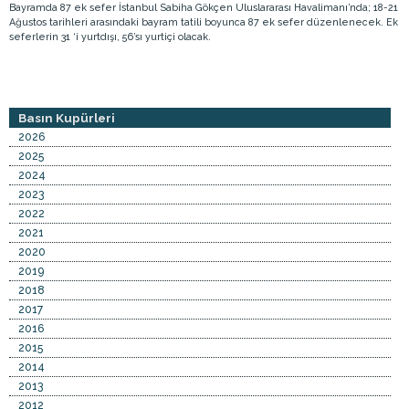
Bayramda 87 ek sefer İstanbul Sabiha Gökçen Uluslararası Havalimanı’nda; 18-21
Ağustos tarihleri arasındaki bayram tatili boyunca 87 ek sefer düzenlenecek. Ek
seferlerin 31 ‘i yurtdışı, 56’sı yurtiçi olacak.
Basın Kupürleri
2026
2025
2024
2023
2022
2021
2020
2019
2018
2017
2016
2015
2014
2013
2012