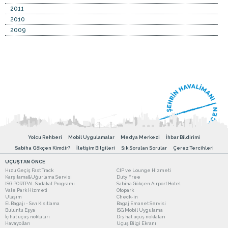
2011
2010
2009
Yolcu Rehberi
Mobil Uygulamalar
Medya Merkezi
İhbar Bildirimi
Sabiha Gökçen Kimdir?
İletişim Bilgileri
Sık Sorulan Sorular
Çerez Tercihleri
UÇUŞTAN ÖNCE
Hızlı Geçiş Fast Track
CIP ve Lounge Hizmeti
Karşılama&Uğurlama Servisi
Duty Free
ISG PORTPAL Sadakat Programı
Sabiha Gökçen Airport Hotel
Vale Park Hizmeti
Otopark
Ulaşım
Check-in
El Bagajı - Sıvı Kısıtlama
Bagaj Emanet Servisi
Buluntu Eşya
ISG Mobil Uygulama
İç hat uçuş noktaları
Dış hat uçuş noktaları
Havayolları
Uçuş Bilgi Ekranı