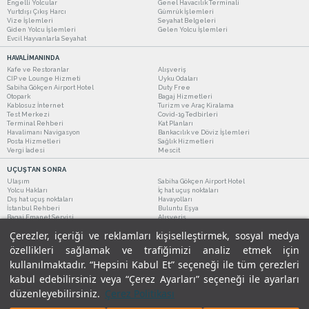
Engelli Yolcular
Genel Havacılık Terminali
Yurtdışı Çıkış Harcı
Gümrük İşlemleri
Vize İşlemleri
Seyahat Belgeleri
Giden Yolcu İşlemleri
Gelen Yolcu İşlemleri
Evcil Hayvanlarla Seyahat
HAVALİMANINDA
Kafe ve Restoranlar
Alışveriş
CIP ve Lounge Hizmeti
Uyku Odaları
Sabiha Gökçen Airport Hotel
Duty Free
Otopark
Bagaj Hizmetleri
Kablosuz İnternet
Turizm ve Araç Kiralama
Test Merkezi
Covid-19 Tedbirleri
Terminal Rehberi
Kat Planları
Havalimanı Navigasyon
Bankacılık ve Döviz İşlemleri
Posta Hizmetleri
Sağlık Hizmetleri
Vergi İadesi
Mescit
UÇUŞTAN SONRA
Ulaşım
Sabiha Gökçen Airport Hotel
Yolcu Hakları
İç hat uçuş noktaları
Dış hat uçuş noktaları
Havayolları
İstanbul Rehberi
Buluntu Eşya
Bagaj Emanet Servisi
Alışveriş
Kafe ve Restoranlar
Turizm ve Araç Kiralama
Çerezler, içeriği ve reklamları kişiselleştirmek, sosyal medya
özellikleri sağlamak ve trafiğimizi analiz etmek için
kullanılmaktadır. “Hepsini Kabul Et” seçeneği ile tüm çerezleri
kabul edebilirsiniz veya “Çerez Ayarları” seçeneği ile ayarları
düzenleyebilirsiniz.
Çerez Politikası