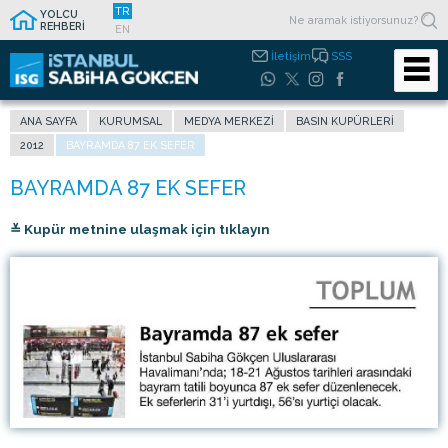
TR
YOLCU
REHBERİ
EN
İletişim
SSS
ANA SAYFA
KURUMSAL
MEDYA MERKEZI
BASIN KUPÜRLERI
2012
BAYRAMDA 87 EK SEFER
≚ Kupür metnine ulaşmak için tıklayın