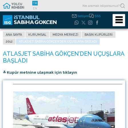
TR
YOLCU
REHBERİ
EN
İletişim
SSS
ANA SAYFA
KURUMSAL
MEDYA MERKEZI
BASIN KUPÜRLERI
2012
ATLASJET SABIHA GÖKÇEN’DEN UÇUŞLARA BAŞLADI
≚ Kupür metnine ulaşmak için tıklayın