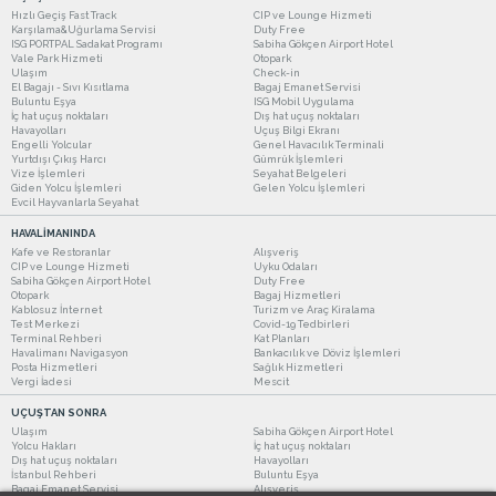
Hızlı Geçiş Fast Track
CIP ve Lounge Hizmeti
Karşılama&Uğurlama Servisi
Duty Free
ISG PORTPAL Sadakat Programı
Sabiha Gökçen Airport Hotel
Vale Park Hizmeti
Otopark
Ulaşım
Check-in
El Bagajı - Sıvı Kısıtlama
Bagaj Emanet Servisi
Buluntu Eşya
ISG Mobil Uygulama
İç hat uçuş noktaları
Dış hat uçuş noktaları
Havayolları
Uçuş Bilgi Ekranı
Engelli Yolcular
Genel Havacılık Terminali
Yurtdışı Çıkış Harcı
Gümrük İşlemleri
Vize İşlemleri
Seyahat Belgeleri
Giden Yolcu İşlemleri
Gelen Yolcu İşlemleri
Evcil Hayvanlarla Seyahat
HAVALİMANINDA
Kafe ve Restoranlar
Alışveriş
CIP ve Lounge Hizmeti
Uyku Odaları
Sabiha Gökçen Airport Hotel
Duty Free
Otopark
Bagaj Hizmetleri
Kablosuz İnternet
Turizm ve Araç Kiralama
Test Merkezi
Covid-19 Tedbirleri
Terminal Rehberi
Kat Planları
Havalimanı Navigasyon
Bankacılık ve Döviz İşlemleri
Posta Hizmetleri
Sağlık Hizmetleri
Vergi İadesi
Mescit
UÇUŞTAN SONRA
Ulaşım
Sabiha Gökçen Airport Hotel
Yolcu Hakları
İç hat uçuş noktaları
Dış hat uçuş noktaları
Havayolları
İstanbul Rehberi
Buluntu Eşya
Bagaj Emanet Servisi
Alışveriş