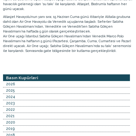
havacılık geleneği olan ‘su takı’ ile karşılandı. Atlasjet, Bodrum’a haftanın her
günü uçacak.
Atlasjet Havayolu’nun yanı sıra; 15 Haziran Cuma günü itibariyle Alitalia grubuna
dahil olan Air One Havayolu da Venedik uçuşlarına başladı. Seferler Sabiha
Gökçen Havalimanı’ndan, Venedik’e ve Venedik’ten Sabiha Gökçen
Havalimanı’na haftada 5 gün olarak gerçekleştirilecek.
Air One uçağı İstanbul Sabiha Gökçen Havalimanı’ndan Venedik Marco Polo
Havalimanı’na haftanın 5 günü (Pazartesi, Çarşamba, Cuma, Cumartesi ve Pazar)
direkt uçacak. Air One uçağı; Sabiha Gökçen Havalimanı’nda su takı’ seremonisi
ile karşılandı. Sonrasında gate bölgesinde bir kutlama gerçekleştirildi.
Basın Kupürleri
2026
2025
2024
2023
2022
2021
2020
2019
2018