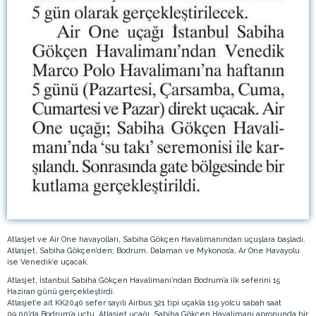
Atlasjet ve Air One havayolları, Sabiha Gökçen Havalimanından uçuşlara başladı.
Atlasjet, Sabiha Gökçen’den; Bodrum, Dalaman ve Mykonos’a, Ar One Havayolu
ise Venedik’e uçacak.
Atlasjet, İstanbul Sabiha Gökçen Havalimanı’ndan Bodrum’a ilk seferini 15
Haziran günü gerçekleştirdi.
Atlasjet’e ait KK2040 sefer sayılı Airbus 321 tipi uçakla 119 yolcu sabah saat
09.00’da Bodrum’a uçtu. Atlasjet uçağı, Sabiha Gökçen Havalimanı apronunda bir