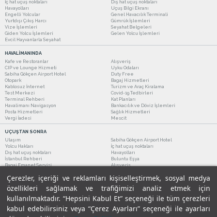
İç hat uçuş noktaları
Dış hat uçuş noktaları
Havayolları
Uçuş Bilgi Ekranı
Engelli Yolcular
Genel Havacılık Terminali
Yurtdışı Çıkış Harcı
Gümrük İşlemleri
Vize İşlemleri
Seyahat Belgeleri
Giden Yolcu İşlemleri
Gelen Yolcu İşlemleri
Evcil Hayvanlarla Seyahat
HAVALİMANINDA
Kafe ve Restoranlar
Alışveriş
CIP ve Lounge Hizmeti
Uyku Odaları
Sabiha Gökçen Airport Hotel
Duty Free
Otopark
Bagaj Hizmetleri
Kablosuz İnternet
Turizm ve Araç Kiralama
Test Merkezi
Covid-19 Tedbirleri
Terminal Rehberi
Kat Planları
Havalimanı Navigasyon
Bankacılık ve Döviz İşlemleri
Posta Hizmetleri
Sağlık Hizmetleri
Vergi İadesi
Mescit
UÇUŞTAN SONRA
Ulaşım
Sabiha Gökçen Airport Hotel
Yolcu Hakları
İç hat uçuş noktaları
Dış hat uçuş noktaları
Havayolları
İstanbul Rehberi
Buluntu Eşya
Bagaj Emanet Servisi
Alışveriş
Kafe ve Restoranlar
Turizm ve Araç Kiralama
Çerezler, içeriği ve reklamları kişiselleştirmek, sosyal medya
özellikleri sağlamak ve trafiğimizi analiz etmek için
kullanılmaktadır. “Hepsini Kabul Et” seçeneği ile tüm çerezleri
kabul edebilirsiniz veya “Çerez Ayarları” seçeneği ile ayarları