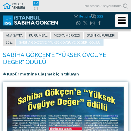
TR
YOLCU
REHBERİ
EN
İletişim
SSS
ANA SAYFA
KURUMSAL
MEDYA MERKEZI
BASIN KUPÜRLERI
2011
SABIHA GÖKÇEN’E "YÜKSEK ÖVGÜYE DEĞER" ÖDÜLÜ
≚ Kupür metnine ulaşmak için tıklayın