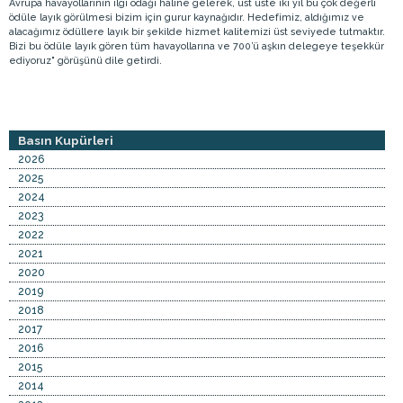
Avrupa havayollarının ilgi odağı haline gelerek, üst üste iki yıl bu çok değerli
ödüle layık görülmesi bizim için gurur kaynağıdır. Hedefimiz, aldığımız ve
alacağımız ödüllere layık bir şekilde hizmet kalitemizi üst seviyede tutmaktır.
Bizi bu ödüle layık gören tüm havayollarına ve 700’ü aşkın delegeye teşekkür
ediyoruz" görüşünü dile getirdi.
Basın Kupürleri
2026
2025
2024
2023
2022
2021
2020
2019
2018
2017
2016
2015
2014