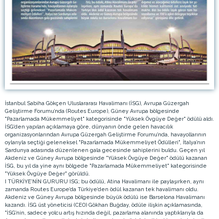
İstanbul Sabiha Gökçen Uluslararası Havalimanı (İSG), Avrupa Güzergah
Geliştirme Forumu’nda (Routes Europe), Güney Avrupa bölgesinde
"Pazarlamada Mükemmeliyet" kategorisinde "Yüksek Övgüye Değer" ödülü aldı.
İSG’den yapılan açıklamaya göre, dünyanın önde gelen havacılık
organizasyonlarından Avrupa Güzergah Geliştirme Forumu’nda, havayollarının
oylarıyla seçtiği geleneksel "Pazarlamada Mükemmeliyet Ödülleri", İtalya’nın
Sardunya adasında düzenlenen gala gecesinde sahiplerini buldu. Geçen yıl
Akdeniz ve Güney Avrupa bölgesinde "Yüksek Övgüye Değer" ödülü kazanan
İSG, bu yıl da yine aynı bölgede "Pazarlamada Mükemmeliyet" kategorisinde
"Yüksek Övgüye Değer" görüldü.
I TÜRKİYE’NİN GURURU ISG; bu ödülü, Atina Havalimanı ile paylaşırken, aynı
zamanda Routes Europe’da Türkiye’den ödül kazanan tek havalimanı oldu.
Akdeniz ve Güney Avrupa bölgesinde büyük ödülü ise Barselona Havalimanı
kazandı. İSG üst yöneticisi (CEO) Gökhan Buğday, ödüle ilişkin açıklamasında,
"İSG’nin, sadece yolcu artış hızında değil, pazarlama alanında yaptıklarıyla da