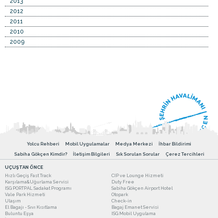
2013
2012
2011
2010
2009
Yolcu Rehberi
Mobil Uygulamalar
Medya Merkezi
İhbar Bildirimi
Sabiha Gökçen Kimdir?
İletişim Bilgileri
Sık Sorulan Sorular
Çerez Tercihleri
UÇUŞTAN ÖNCE
Hızlı Geçiş Fast Track
CIP ve Lounge Hizmeti
Karşılama&Uğurlama Servisi
Duty Free
ISG PORTPAL Sadakat Programı
Sabiha Gökçen Airport Hotel
Vale Park Hizmeti
Otopark
Ulaşım
Check-in
El Bagajı - Sıvı Kısıtlama
Bagaj Emanet Servisi
Buluntu Eşya
ISG Mobil Uygulama