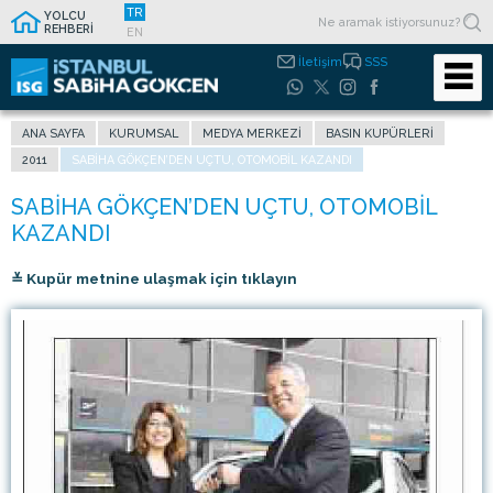
TR
YOLCU
REHBERİ
EN
İletişim
SSS
ANA SAYFA
KURUMSAL
MEDYA MERKEZI
BASIN KUPÜRLERI
2011
SABIHA GÖKÇEN’DEN UÇTU, OTOMOBIL KAZANDI
≚ Kupür metnine ulaşmak için tıklayın