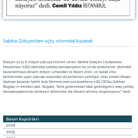
Sabiha Gökçen’den uçtu, otomobil kazandı
¦Geçen yıl 11.6 milyon yolcuya hizmet veren Sabiha Gökçen Uluslararası
Havalimanı (1SG) otomobil çekilişi kampanyasını bu yıl da sürdürerek, otomobil
kazandırmaya devam ediyor. Limandan 10 Kasım 2010- 10 Şubat 2011
tarihlerinde uçan yolcular arasından düzenlenen çekilişte, 2011 model Nissan
Qashqai kazanan talihli Ayla Demirel aracının anahtarını 1SG CEO’su Gökhan
Buğday’ın elinden aldı. Buğday, "Artık geleneksel hâle getirdiğimiz araç çekiliş
kampanyalarımıza ilerleyen dönemde de devam etmeyi düşünüyoruz" dedi.
Basın Kupürleri
2026
2025