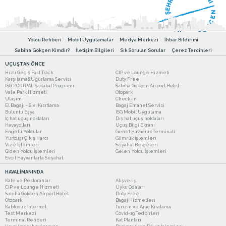
Yolcu Rehberi
Mobil Uygulamalar
Medya Merkezi
İhbar Bildirimi
Sabiha Gökçen Kimdir?
İletişim Bilgileri
Sık Sorulan Sorular
Çerez Tercihleri
UÇUŞTAN ÖNCE
Hızlı Geçiş Fast Track
CIP ve Lounge Hizmeti
Karşılama&Uğurlama Servisi
Duty Free
ISG PORTPAL Sadakat Programı
Sabiha Gökçen Airport Hotel
Vale Park Hizmeti
Otopark
Ulaşım
Check-in
El Bagajı - Sıvı Kısıtlama
Bagaj Emanet Servisi
Buluntu Eşya
ISG Mobil Uygulama
İç hat uçuş noktaları
Dış hat uçuş noktaları
Havayolları
Uçuş Bilgi Ekranı
Engelli Yolcular
Genel Havacılık Terminali
Yurtdışı Çıkış Harcı
Gümrük İşlemleri
Vize İşlemleri
Seyahat Belgeleri
Giden Yolcu İşlemleri
Gelen Yolcu İşlemleri
Evcil Hayvanlarla Seyahat
HAVALİMANINDA
Kafe ve Restoranlar
Alışveriş
CIP ve Lounge Hizmeti
Uyku Odaları
Sabiha Gökçen Airport Hotel
Duty Free
Otopark
Bagaj Hizmetleri
Kablosuz İnternet
Turizm ve Araç Kiralama
Test Merkezi
Covid-19 Tedbirleri
Terminal Rehberi
Kat Planları