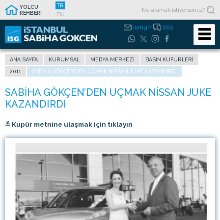
TR
YOLCU
REHBERİ
EN
İletişim
SSS
ANA SAYFA
KURUMSAL
MEDYA MERKEZI
BASIN KUPÜRLERI
2011
SABIHA GÖKÇEN’DEN UÇMAK NISSAN JUKE KAZANDIRDI
≚ Kupür metnine ulaşmak için tıklayın