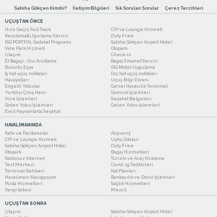
Sabiha Gökçen Kimdir?
İletişim Bilgileri
Sık Sorulan Sorular
Çerez Tercihleri
UÇUŞTAN ÖNCE
Hızlı Geçiş Fast Track
CIP ve Lounge Hizmeti
Karşılama&Uğurlama Servisi
Duty Free
ISG PORTPAL Sadakat Programı
Sabiha Gökçen Airport Hotel
Vale Park Hizmeti
Otopark
Ulaşım
Check-in
El Bagajı - Sıvı Kısıtlama
Bagaj Emanet Servisi
Buluntu Eşya
ISG Mobil Uygulama
İç hat uçuş noktaları
Dış hat uçuş noktaları
Havayolları
Uçuş Bilgi Ekranı
Engelli Yolcular
Genel Havacılık Terminali
Yurtdışı Çıkış Harcı
Gümrük İşlemleri
Vize İşlemleri
Seyahat Belgeleri
Giden Yolcu İşlemleri
Gelen Yolcu İşlemleri
Evcil Hayvanlarla Seyahat
HAVALİMANINDA
Kafe ve Restoranlar
Alışveriş
CIP ve Lounge Hizmeti
Uyku Odaları
Sabiha Gökçen Airport Hotel
Duty Free
Otopark
Bagaj Hizmetleri
Kablosuz İnternet
Turizm ve Araç Kiralama
Test Merkezi
Covid-19 Tedbirleri
Terminal Rehberi
Kat Planları
Havalimanı Navigasyon
Bankacılık ve Döviz İşlemleri
Posta Hizmetleri
Sağlık Hizmetleri
Vergi İadesi
Mescit
UÇUŞTAN SONRA
Ulaşım
Sabiha Gökçen Airport Hotel