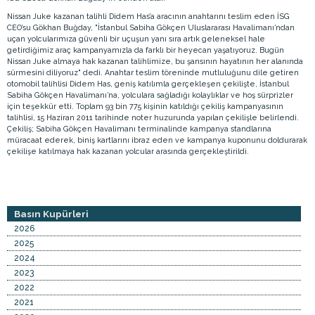
Nissan Juke kazanan talihli Didem Has’a aracının anahtarını teslim eden İSG
CEO’su Gökhan Buğday, "İstanbul Sabiha Gökçen Uluslararası Havalimanı’ndan
uçan yolcularımıza güvenli bir uçuşun yanı sıra artık geleneksel hale
getirdiğimiz araç kampanyamızla da farklı bir heyecan yaşatıyoruz. Bugün
Nissan Juke almaya hak kazanan talihlimize, bu şansının hayatının her alanında
sürmesini diliyoruz" dedi. Anahtar teslim töreninde mutluluğunu dile getiren
otomobil talihlisi Didem Has, geniş katılımla gerçekleşen çekilişte, İstanbul
Sabiha Gökçen Havalimanı’na, yolculara sağladığı kolaylıklar ve hoş sürprizler
için teşekkür etti. Toplam 93 bin 775 kişinin katıldığı çekiliş kampanyasının
talihlisi, 15 Haziran 2011 tarihinde noter huzurunda yapılan çekilişle belirlendi.
Çekiliş; Sabiha Gökçen Havalimanı terminalinde kampanya standlarına
müracaat ederek, biniş kartlarını ibraz eden ve kampanya kuponunu doldurarak
çekilişe katılmaya hak kazanan yolcular arasında gerçekleştirildi.
Basın Kupürleri
2026
2025
2024
2023
2022
2021