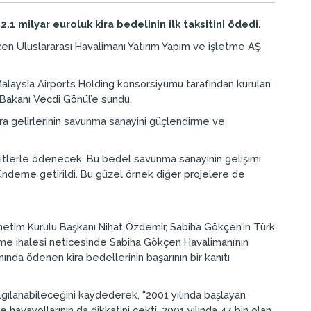
.1 milyar euroluk kira bedelinin ilk taksitini ödedi.
kçen Uluslararası Havalimanı Yatırım Yapım ve işletme AŞ
Malaysia Airports Holding konsorsiyumu tarafından kurulan
Bakanı Vecdi Gönül’e sundu.
ira gelirlerinin savunma sanayini güçlendirme ve
ksitlerle ödenecek. Bu bedel savunma sanayinin gelişimi
k gündeme getirildi. Bu güzel örnek diğer projelere de
netim Kurulu Başkanı Nihat Özdemir, Sabiha Gökçen’in Türk
irme ihalesi neticesinde Sabiha Gökçen Havalimanı’nın
da ödenen kira bedellerinin başarının bir kanıtı
gılanabileceğini kaydederek, "2001 yılında başlayan
 havayollarının da dikkatini çekti. 2001 yılında 47 bin olan