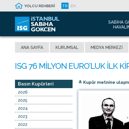
YOLCU REHBERİ
TR
EN
SABIHA G
HAVALI
Hakkım
ANA SAYFA
KURUMSAL
MEDYA MERKEZI
Havalim
Sismik 
Ödüller
Yeni Dı
≚ Kupür metnine ulaşmak
İletişim
Basın Kupürleri
Sabiha 
2026
Malaysi
2025
2024
2023
2022