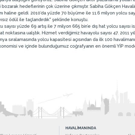
i bozarak hedeflerinin çok üzerine çıkmıştır. Sabiha Gökçen Havali
ı haline geldi. 2010’da yüzde 70 büyüme ile 11.6 milyon yolcu sayı
yısız ödül ile taçlandırdık" şeklinde konuştu.
cu sayısı yüzde 69 artış ile 7 milyon 665 bin’e dış hat yolcu sayısı
hat noktasına ualştık. Hizmet verdiğimiz havayolu sayısı 47. 2011 
ya sıralamasında yolcu kapasitesi açısından da ilk 100 havalimanı 
 ekonomisi ve içinde bulunduğumuz coğrafyanın en önemli YİP modeli
HAVALİMANINDA