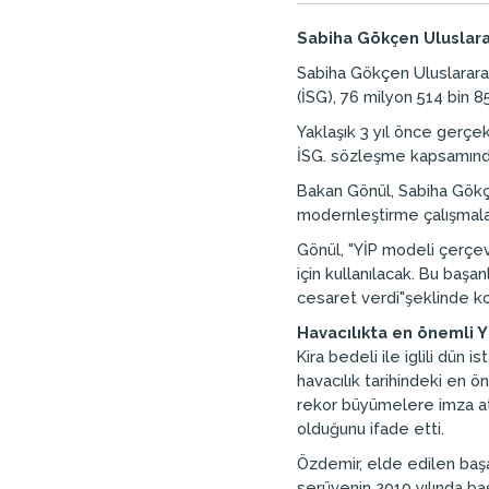
Sabiha Gökçen Uluslarara
Sabiha Gökçen Uluslararas
(İSG), 76 milyon 514 bin 85
Yaklaşık 3 yıl önce gerçe
İSG. sözleşme kapsamında
Bakan Gönül, Sabiha Gökçe
modernleştirme çalışmalan
Gönül, "YİP modeli çerçev
için kullanılacak. Bu başa
cesaret verdi"şeklinde k
Havacılıkta en önemli 
Kira bedeli ile iglili dü
havacılık tarihindeki en 
rekor büyümelere imza att
olduğunu ifade etti.
Özdemir, elde edilen başa
serüvenin 2010 yılında baş