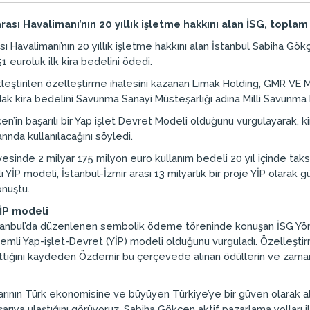
sı Havalimanı’nın 20 yıllık işletme hakkını alan İSG, toplam 2
ı Havalimanı’nın 20 yıllık işletme hakkını alan İstanbul Sabiha Gö
1 euroluk ilk kira bedelini ödedi.
kleştirilen özelleştirme ihalesini kazanan Limak Holding, GMR VE 
k kira bedelini Savunma Sanayi Müsteşarlığı adına Milli Savunma 
n’in başarılı bir Yap işlet Devret Modeli olduğunu vurgulayarak, k
nda kullanılacağını söyledi.
esinde 2 milyar 175 milyon euro kullanım bedeli 20 yıl içinde ta
nlı YİP modeli, İstanbul-İzmir arası 13 milyarlık bir proje YİP olara
onuştu.
YİP modeli
n istanbul’da düzenlenen sembolik ödeme töreninde konuşan İSG Yö
önemli Yap-işlet-Devret (YİP) modeli olduğunu vurguladı. Özelleşt
ığını kaydeden Özdemir bu çerçevede alınan ödüllerin ve zamanın
rının Türk ekonomisine ve büyüyen Türkiye’ye bir güven olarak al
arıya ulaştığını görüyoruz. Sabiha Gökçen aktif pazarlama yolları ile