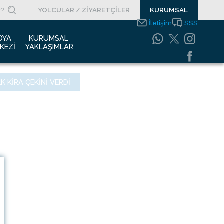
YOLCULAR / ZİYARETÇİLER
KURUMSAL
İletişim
SSS
DYA 
KURUMSAL 
KEZI
YAKLAŞIMLAR
asın Bültenleri
Entegre Yönetim
K KIRA ÇEKINI VERDI
Sistemleri Politikamız
asın Kupürleri
Emniyet Yönetim
ogolar
Sistemi
otoğraf Galerisi
Gıda Güvenliği
Politikası
urumsal Filmler
Bilgi Güvenliği
uyurular
Politikası
Bilgi Toplumu
Hizmetleri
Enerji Yönetim Sistemi
Politikası