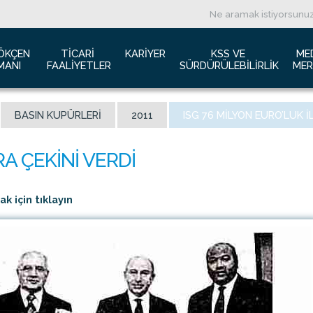
ÖKÇEN 
TICARI 
KARIYER
KSS VE 
ME
MANI
FAALIYETLER
SÜRDÜRÜLEBILIRLIK
MER
ızda
Havacılık Pazarlama
İş başvurusu
Yeşil Havaalanı Projesi
B
BASIN KUPÜRLERI
2011
ISG 76 MILYON EURO’LUK IL
anı Trafik Raporu
Reklam Fırsatları
İnsan Kaynakları Politikası
Engelsiz Havaalanı
B
İzolasyon
Film ve Fotoğraf Çekimi
Sürdürülebilirlik
L
imiz
Kiralık Alanlar
F
ş Hatlar Terminali Projesi
Kargo Hizmetleri
K
 için tıklayın
 Bilgileri
Konferans Salonu
D
Gökçen Kimdir?
İhale Duyuruları
a Airports Holdings Berhad