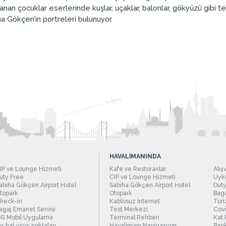
llanan çocuklar eserlerinde kuşlar, uçaklar, balonlar, gökyüzü gibi
a Gökçen’in portreleri bulunuyor.
HAVALİMANINDA
IP ve Lounge Hizmeti
Kafe ve Restoranlar
Alış
uty Free
CIP ve Lounge Hizmeti
Uyku
abiha Gökçen Airport Hotel
Sabiha Gökçen Airport Hotel
Duty
topark
Otopark
Baga
heck-in
Kablosuz İnternet
Turi
agaj Emanet Servisi
Test Merkezi
Covi
SG Mobil Uygulama
Terminal Rehberi
Kat 
ış hat uçuş noktaları
Havalimanı Navigasyon
Bank