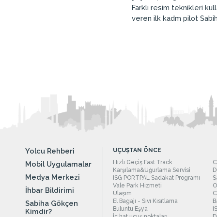
Farklı resim teknikleri ku
veren ilk kadm pilot Sabih
Yolcu Rehberi
UÇUŞTAN ÖNCE
Hızlı Geçiş Fast Track
C
Mobil Uygulamalar
Karşılama&Uğurlama Servisi
D
Medya Merkezi
ISG PORTPAL Sadakat Programı
S
Vale Park Hizmeti
O
İhbar Bildirimi
Ulaşım
C
El Bagajı - Sıvı Kısıtlama
B
Sabiha Gökçen
Buluntu Eşya
I
Kimdir?
İç hat uçuş noktaları
D