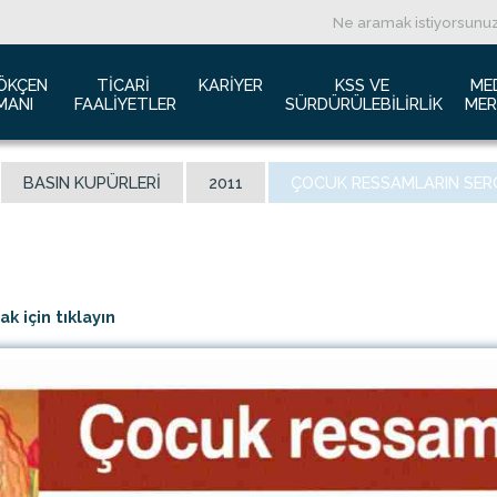
ÖKÇEN 
TICARI 
KARIYER
KSS VE 
ME
MANI
FAALIYETLER
SÜRDÜRÜLEBILIRLIK
MER
ızda
Havacılık Pazarlama
İş başvurusu
Yeşil Havaalanı Projesi
B
BASIN KUPÜRLERI
2011
ÇOCUK RESSAMLARIN SERG
anı Trafik Raporu
Reklam Fırsatları
İnsan Kaynakları Politikası
Engelsiz Havaalanı
B
İzolasyon
Film ve Fotoğraf Çekimi
Sürdürülebilirlik
L
imiz
Kiralık Alanlar
F
ş Hatlar Terminali Projesi
Kargo Hizmetleri
K
 için tıklayın
 Bilgileri
Konferans Salonu
D
Gökçen Kimdir?
İhale Duyuruları
a Airports Holdings Berhad