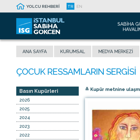
YOLCU REHBERİ
TR
EN
SABIHA G
HAVALI
Hakkım
ANA SAYFA
KURUMSAL
MEDYA MERKEZI
Havalim
Sismik 
Ödüller
Yeni Dı
≚ Kupür metnine ulaşmak
İletişim
Basın Kupürleri
Sabiha 
2026
Malaysi
2025
2024
2023
2022