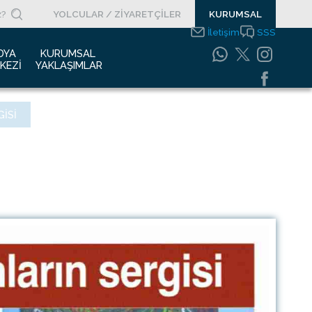
YOLCULAR / ZİYARETÇİLER
KURUMSAL
İletişim
SSS
DYA 
KURUMSAL 
KEZI
YAKLAŞIMLAR
asın Bültenleri
Entegre Yönetim
ISI
Sistemleri Politikamız
asın Kupürleri
Emniyet Yönetim
ogolar
Sistemi
otoğraf Galerisi
Gıda Güvenliği
Politikası
urumsal Filmler
Bilgi Güvenliği
uyurular
Politikası
Bilgi Toplumu
Hizmetleri
Enerji Yönetim Sistemi
Politikası