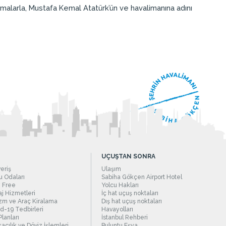
 temalarla, Mustafa Kemal Atatürk’ün ve havalimanına adını
UÇUŞTAN SONRA
veriş
Ulaşım
 Odaları
Sabiha Gökçen Airport Hotel
 Free
Yolcu Hakları
j Hizmetleri
İç hat uçuş noktaları
zm ve Araç Kiralama
Dış hat uçuş noktaları
d-19 Tedbirleri
Havayolları
Planları
İstanbul Rehberi
acılık ve Döviz İşlemleri
Buluntu Eşya