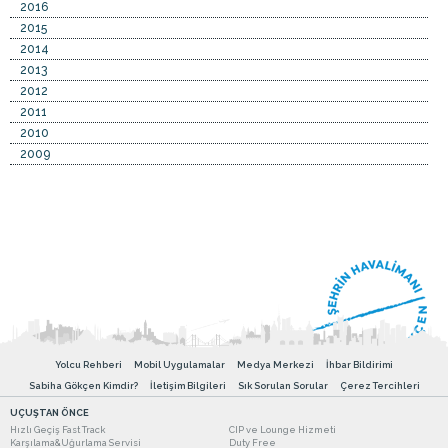
2016
2015
2014
2013
2012
2011
2010
2009
Yolcu Rehberi
Mobil Uygulamalar
Medya Merkezi
İhbar Bildirimi
Sabiha Gökçen Kimdir?
İletişim Bilgileri
Sık Sorulan Sorular
Çerez Tercihleri
UÇUŞTAN ÖNCE
Hızlı Geçiş Fast Track
CIP ve Lounge Hizmeti
Karşılama&Uğurlama Servisi
Duty Free