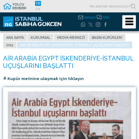
TR
YOLCU
REHBERİ
EN
İletişim
SSS
ANA SAYFA
KURUMSAL
MEDYA MERKEZI
BASIN KUPÜRLERI
2011
AIR ARABIA EGYPT İSKENDERIYE-İSTANBUL UÇUŞLARINI BAŞLATTI
≚ Kupür metnine ulaşmak için tıklayın