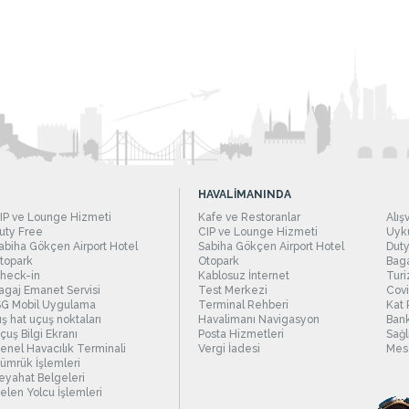
HAVALİMANINDA
IP ve Lounge Hizmeti
Kafe ve Restoranlar
Alış
uty Free
CIP ve Lounge Hizmeti
Uyku
abiha Gökçen Airport Hotel
Sabiha Gökçen Airport Hotel
Duty
topark
Otopark
Baga
heck-in
Kablosuz İnternet
Turi
agaj Emanet Servisi
Test Merkezi
Covi
SG Mobil Uygulama
Terminal Rehberi
Kat 
ış hat uçuş noktaları
Havalimanı Navigasyon
Bank
çuş Bilgi Ekranı
Posta Hizmetleri
Sağl
enel Havacılık Terminali
Vergi İadesi
Mesc
ümrük İşlemleri
eyahat Belgeleri
elen Yolcu İşlemleri