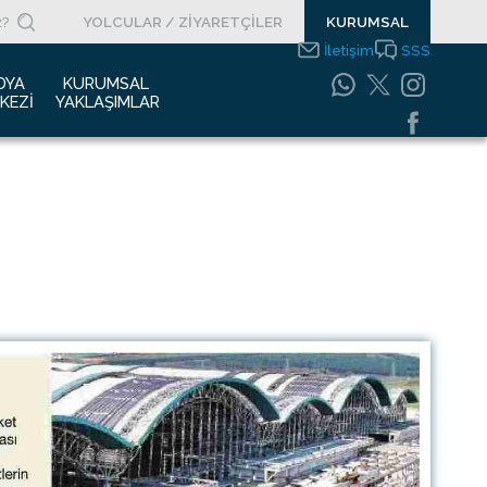
YOLCULAR / ZİYARETÇİLER
KURUMSAL
İletişim
SSS
DYA 
KURUMSAL 
KEZI
YAKLAŞIMLAR
asın Bültenleri
Entegre Yönetim
Sistemleri Politikamız
asın Kupürleri
Emniyet Yönetim
ogolar
Sistemi
otoğraf Galerisi
Gıda Güvenliği
Politikası
urumsal Filmler
Bilgi Güvenliği
uyurular
Politikası
Bilgi Toplumu
Hizmetleri
Enerji Yönetim Sistemi
Politikası