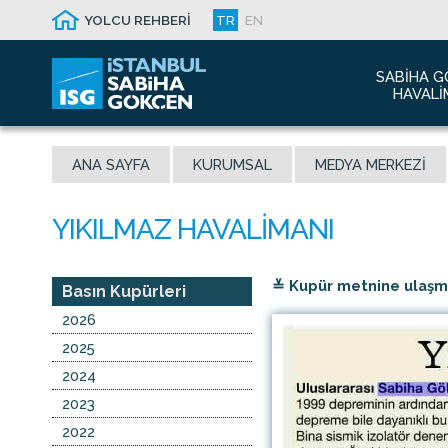
YOLCU REHBERİ
TR
EN
SABIHA G
HAVALI
Hakkım
ANA SAYFA
KURUMSAL
MEDYA MERKEZI
Havalim
Sismik 
Ödüller
Yeni Dı
≚ Kupür metnine ulaşmak
İletişim
Basın Kupürleri
Sabiha 
2026
Malaysi
2025
2024
2023
2022