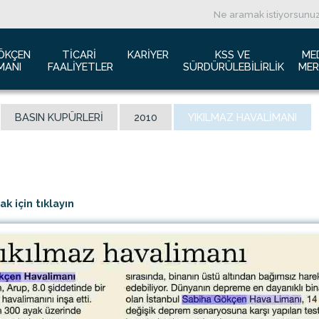
ÖKÇEN 
TICARI 
KARIYER
KSS VE 
ME
MANI
FAALIYETLER
SÜRDÜRÜLEBILIRLIK
MER
ızda
Havacılık Pazarlama
İş başvurusu
Yeşil Havaalanı Projesi
B
BASIN KUPÜRLERI
2010
YIKILMAZ HAVALIMANI
anı Trafik Raporu
Reklam Fırsatları
İnsan Kaynakları Politikası
Engelsiz Havaalanı
B
İzolasyon
Film ve Fotoğraf Çekimi
Sürdürülebilirlik
L
imiz
Kiralık Alanlar
F
ş Hatlar Terminali Projesi
Kargo Hizmetleri
K
 için tıklayın
 Bilgileri
Konferans Salonu
D
Gökçen Kimdir?
İhale Duyuruları
a Airports Holdings Berhad