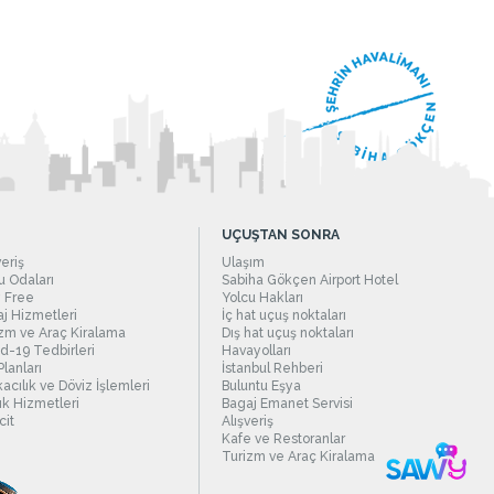
UÇUŞTAN SONRA
veriş
Ulaşım
 Odaları
Sabiha Gökçen Airport Hotel
 Free
Yolcu Hakları
j Hizmetleri
İç hat uçuş noktaları
zm ve Araç Kiralama
Dış hat uçuş noktaları
d-19 Tedbirleri
Havayolları
Planları
İstanbul Rehberi
acılık ve Döviz İşlemleri
Buluntu Eşya
ık Hizmetleri
Bagaj Emanet Servisi
it
Alışveriş
Kafe ve Restoranlar
Turizm ve Araç Kiralama