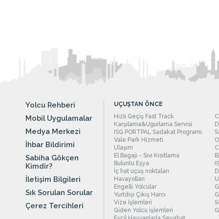
Yolcu Rehberi
UÇUŞTAN ÖNCE
Hızlı Geçiş Fast Track
C
Mobil Uygulamalar
Karşılama&Uğurlama Servisi
D
Medya Merkezi
ISG PORTPAL Sadakat Programı
S
Vale Park Hizmeti
O
İhbar Bildirimi
Ulaşım
C
El Bagajı - Sıvı Kısıtlama
B
Sabiha Gökçen
Buluntu Eşya
I
Kimdir?
İç hat uçuş noktaları
D
İletişim Bilgileri
Havayolları
U
Engelli Yolcular
G
Sık Sorulan Sorular
Yurtdışı Çıkış Harcı
G
Vize İşlemleri
S
Çerez Tercihleri
Giden Yolcu İşlemleri
G
Evcil Hayvanlarla Seyahat